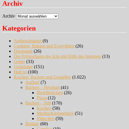
Archiv
Archiv
Kategorien
Aufgeschnappt
(9)
Cooking, Baking and Everything
(26)
Darmstadt
(26)
Die Erforschung des Ichs mit Hilfe des Internets
(13)
Getier
(33)
Grünfutter
(151)
Halt so
(100)
Kochen, Backen und Genießen
(1.022)
Auflauf
(7)
Backen – Herzhaft
(41)
Brot/Brötchen
(26)
Pizza
(12)
Backen – Süß
(170)
Kuchen
(58)
Muffin/Kleingebäck
(51)
Plätzchen
(59)
Beilage
(60)
Gemüse
(19)