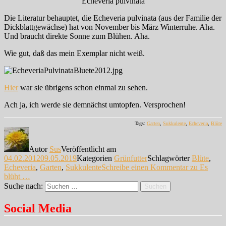
Echeveria pulvinata
Die Literatur behauptet, die Echeveria pulvinata (aus der Familie der
Dickblattgewächse) hat von November bis März Winterruhe. Aha.
Und braucht direkte Sonne zum Blühen. Aha.
Wie gut, daß das mein Exemplar nicht weiß.
Hier
war sie übrigens schon einmal zu sehen.
Ach ja, ich werde sie demnächst umtopfen. Versprochen!
Tags:
Garten
,
Sukkulente
,
Echeveria
,
Blüte
Autor
Sus
Veröffentlicht am
04.02.2012
09.05.2019
Kategorien
Grünfutter
Schlagwörter
Blüte
,
Echeveria
,
Garten
,
Sukkulente
Schreibe einen Kommentar
zu Es
blüht …
Suche nach:
Suchen
Social Media