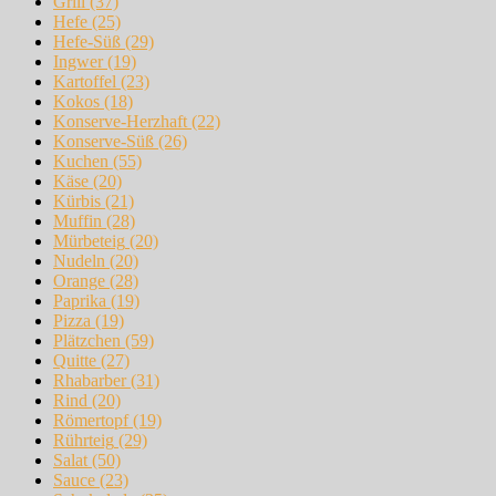
Grill
(37)
Hefe
(25)
Hefe-Süß
(29)
Ingwer
(19)
Kartoffel
(23)
Kokos
(18)
Konserve-Herzhaft
(22)
Konserve-Süß
(26)
Kuchen
(55)
Käse
(20)
Kürbis
(21)
Muffin
(28)
Mürbeteig
(20)
Nudeln
(20)
Orange
(28)
Paprika
(19)
Pizza
(19)
Plätzchen
(59)
Quitte
(27)
Rhabarber
(31)
Rind
(20)
Römertopf
(19)
Rührteig
(29)
Salat
(50)
Sauce
(23)