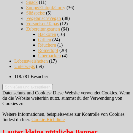
Snack
(11)
Suppe/Eintopf/Curry
(36)
Süßspeise
(5)
Vegetarisch/Vegan
(38)
Vorspeisen/Tapas
(12)
Zubereitungsarten
(64)
Backofen
(16)
Grillen
(24)
Räuchern
(1)
Römertopf
(20)
Überbacken
(4)
Lebensweisheiten
(17)
Unterwegs
(59)
118.781 Besucher
Datenschutz und Cookies: Diese Website verwendet Cookies. Wenn
du die Website weiterhin nutzt, stimmst du der Verwendung von
Cookies zu.
Weitere Informationen, beispielsweise zur Kontrolle von Cookies,
findest du hier:
Cookie-Richtlinie
Lauter kleine nützliche Banner