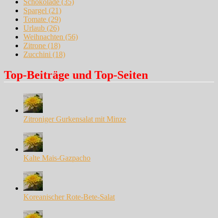
Schokolade
(35)
Spargel
(21)
Tomate
(29)
Urlaub
(26)
Weihnachten
(56)
Zitrone
(18)
Zucchini
(18)
Top-Beiträge und Top-Seiten
Zitroniger Gurkensalat mit Minze
Kalte Mais-Gazpacho
Koreanischer Rote-Bete-Salat