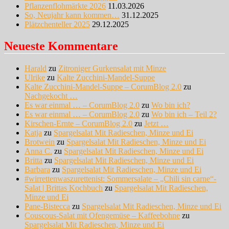
Pflanzenflohmärkte 2026
11.03.2026
So, Neujahr kann kommen…
31.12.2025
Plätzchenteller 2025
29.12.2025
Neueste Kommentare
Harald
zu
Zitroniger Gurkensalat mit Minze
Ulrike
zu
Kalte Zucchini-Mandel-Suppe
Kalte Zucchini-Mandel-Suppe – CorumBlog 2.0
zu
Nachgekocht …
Es war einmal … – CorumBlog 2.0
zu
Wo bin ich?
Es war einmal … – CorumBlog 2.0
zu
Wo bin ich – Teil 2?
Kirschen-Ernte – CorumBlog 2.0
zu
Jetzt …
Katja
zu
Spargelsalat Mit Radieschen, Minze und Ei
Brotwein
zu
Spargelsalat Mit Radieschen, Minze und Ei
Anna C.
zu
Spargelsalat Mit Radieschen, Minze und Ei
Britta
zu
Spargelsalat Mit Radieschen, Minze und Ei
Barbara
zu
Spargelsalat Mit Radieschen, Minze und Ei
#wirrettenwaszurettenist: Sommersalate – „Chili sin carne“-
Salat | Brittas Kochbuch
zu
Spargelsalat Mit Radieschen,
Minze und Ei
Pane-Bistecca
zu
Spargelsalat Mit Radieschen, Minze und Ei
Couscous-Salat mit Ofengemüse – Kaffeebohne
zu
Spargelsalat Mit Radieschen, Minze und Ei