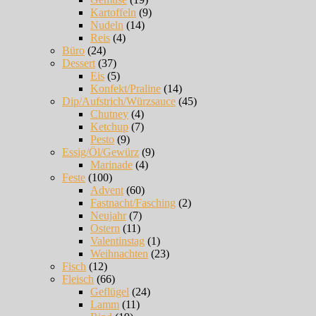
Kartoffeln
(9)
Nudeln
(14)
Reis
(4)
Büro
(24)
Dessert
(37)
Eis
(5)
Konfekt/Praline
(14)
Dip/Aufstrich/Würzsauce
(45)
Chutney
(4)
Ketchup
(7)
Pesto
(9)
Essig/Öl/Gewürz
(9)
Marinade
(4)
Feste
(100)
Advent
(60)
Fastnacht/Fasching
(2)
Neujahr
(7)
Ostern
(11)
Valentinstag
(1)
Weihnachten
(23)
Fisch
(12)
Fleisch
(66)
Geflügel
(24)
Lamm
(11)