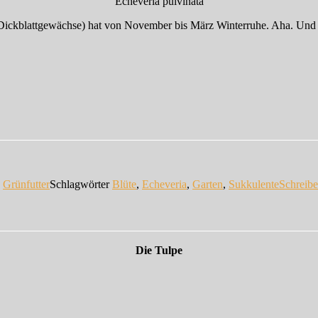
Echeveria pulvinata
der Dickblattgewächse) hat von November bis März Winterruhe. Aha. Un
n
Grünfutter
Schlagwörter
Blüte
,
Echeveria
,
Garten
,
Sukkulente
Schreib
Die Tulpe