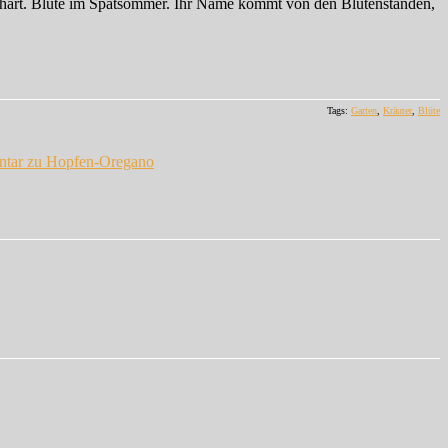
terhart. Blüte im Spätsommer. Ihr Name kommt von den Blütenständen,
Tags:
Garten
,
Kräuter
,
Blüte
ntar
zu Hopfen-Oregano