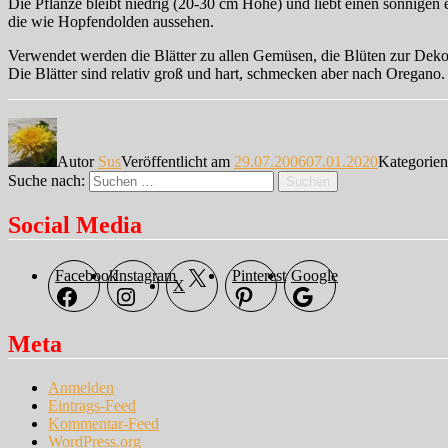
Die Pflanze bleibt niedrig (20-30 cm Höhe) und liebt einen sonnigen
die wie Hopfendolden aussehen.
Verwendet werden die Blätter zu allen Gemüsen, die Blüten zur Deko
Die Blätter sind relativ groß und hart, schmecken aber nach Oregano
Autor
Sus
Veröffentlicht am
29.07.2006
07.01.2020
Kategorie
Suche nach:
Suchen
Social Media
Facebook
Instagram
Pinterest
Google
X
Meta
Anmelden
Eintrags-Feed
Kommentar-Feed
WordPress.org