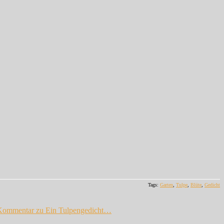
Tags:
Garten
,
Tulpe
,
Blüte
,
Gedicht
 Kommentar
zu Ein Tulpengedicht…