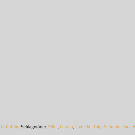
n
Grünfutter
Schlagwörter
Blüte
,
Garten
,
Gedicht
,
Tulpe
Schreibe einen