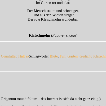
Im Garten rot und klar.
Der Mensch staunt und schweiget,
Und aus den Wiesen steiget
Der rote Klatschmohn wunderbar.
Klatschmohn
(
Papaver rhoeas
)
n
Grünfutter
,
Halt so
Schlagwörter
Blüte
,
Fun
,
Garten
,
Gedicht
,
Klatsch
ganum rotundifolium – das Internet ist sich da nicht ganz einig.)