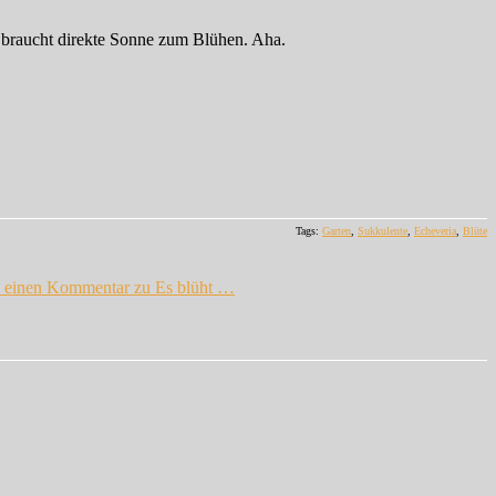
d braucht direkte Sonne zum Blühen. Aha.
Tags:
Garten
,
Sukkulente
,
Echeveria
,
Blüte
e einen Kommentar
zu Es blüht …