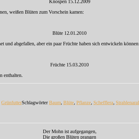
Knospen 15.12.2009
inen, weißen Blüten zum Vorschein kamen:
Blüte 12.01.2010
et und abgefallen, aber ein paar Früchte haben sich entwickeln können
Früchte 15.03.2010
n enthalten.
n
Grünfutter
Schlagwörter
Baum
,
Blüte
,
Pflanze
,
Schefflera
,
Strahlenaral
Der Mohn ist aufgegangen,
Die großen Blüten prangen