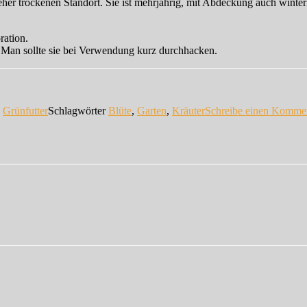
 eher trockenen Standort. Sie ist mehrjährig, mit Abdeckung auch win
ration.
. Man sollte sie bei Verwendung kurz durchhacken.
n
Grünfutter
Schlagwörter
Blüte
,
Garten
,
Kräuter
Schreibe einen Komme