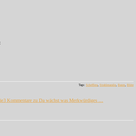
:
Tags:
Schefflera
,
Strahlenaralie
,
Baum
,
Blüte
ie
3 Kommentare
zu Da wächst was Merkwürdiges …