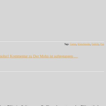
Tags:
Garten
,
Klatschmohn
,
Gedicht
,
Fun
mohn
1 Kommentar
zu Der Mohn ist aufgegangen …