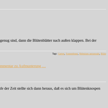
enug sind, dann die Blütenblätter nach außen klappen. Bei der
Tags:
Garten
,
Sonnenbraut
,
Helenium autumnale
,
Blüte
ommentar
zu Aufmunterung …
e der Zeit stellte sich dann heraus, daß es sich um Blütenknospen