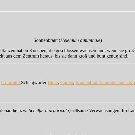
Sonnenbraut (
Helenium autumnale
)
 Pflanzen haben Knospen, die geschlossen wachsen und, wenn sie groß g
rekt aus dem Zentrum heraus, bis sie dann groß und bunt genug sind.
n
Grünfutter
Schlagwörter
Blüte
,
Garten
,
Sonnenbraut
Schreibe einen K
hlenaralie bzw.
Schefflera arboricola
) seltsame Verwachsungen. Im Lauf