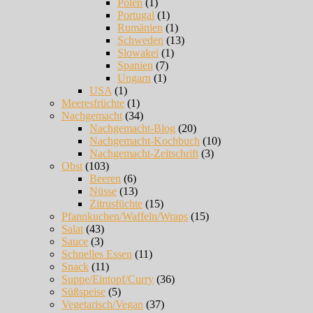
Polen
(1)
Portugal
(1)
Rumänien
(1)
Schweden
(13)
Slowakei
(1)
Spanien
(7)
Ungarn
(1)
USA
(1)
Meeresfrüchte
(1)
Nachgemacht
(34)
Nachgemacht-Blog
(20)
Nachgemacht-Kochbuch
(10)
Nachgemacht-Zeitschrift
(3)
Obst
(103)
Beeren
(6)
Nüsse
(13)
Zitrusfüchte
(15)
Pfannkuchen/Waffeln/Wraps
(15)
Salat
(43)
Sauce
(3)
Schnelles Essen
(11)
Snack
(11)
Suppe/Eintopf/Curry
(36)
Süßspeise
(5)
Vegetarisch/Vegan
(37)