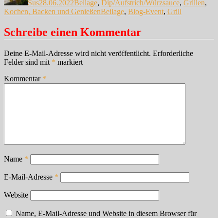
Sus
28.06.2022
Beilage
,
Dip/Aufstrich/Würzsauce
,
Grillen
,
Schlagwörter
Kochen, Backen und Genießen
Beilage
,
Blog-Event
,
Grill
Schreibe einen Kommentar
Deine E-Mail-Adresse wird nicht veröffentlicht.
Erforderliche
Felder sind mit
*
markiert
Kommentar
*
Name
*
E-Mail-Adresse
*
Website
Name, E-Mail-Adresse und Website in diesem Browser für