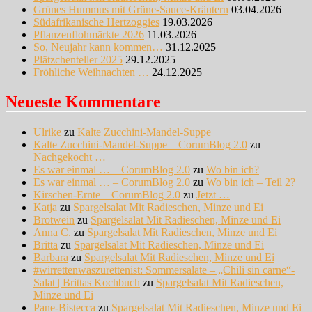
Grünes Hummus mit Grüne-Sauce-Kräutern
03.04.2026
Südafrikanische Hertzoggies
19.03.2026
Pflanzenflohmärkte 2026
11.03.2026
So, Neujahr kann kommen…
31.12.2025
Plätzchenteller 2025
29.12.2025
Fröhliche Weihnachten …
24.12.2025
Neueste Kommentare
Ulrike
zu
Kalte Zucchini-Mandel-Suppe
Kalte Zucchini-Mandel-Suppe – CorumBlog 2.0
zu
Nachgekocht …
Es war einmal … – CorumBlog 2.0
zu
Wo bin ich?
Es war einmal … – CorumBlog 2.0
zu
Wo bin ich – Teil 2?
Kirschen-Ernte – CorumBlog 2.0
zu
Jetzt …
Katja
zu
Spargelsalat Mit Radieschen, Minze und Ei
Brotwein
zu
Spargelsalat Mit Radieschen, Minze und Ei
Anna C.
zu
Spargelsalat Mit Radieschen, Minze und Ei
Britta
zu
Spargelsalat Mit Radieschen, Minze und Ei
Barbara
zu
Spargelsalat Mit Radieschen, Minze und Ei
#wirrettenwaszurettenist: Sommersalate – „Chili sin carne“-
Salat | Brittas Kochbuch
zu
Spargelsalat Mit Radieschen,
Minze und Ei
Pane-Bistecca
zu
Spargelsalat Mit Radieschen, Minze und Ei