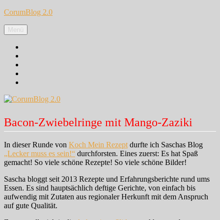
Zum
CorumBlog 2.0
Inhalt
springen
Menü
Facebook
Instagram
Pinterest
Google+
Twitter
Bacon-Zwiebelringe mit Mango-Zaziki
In dieser Runde von
Koch Mein Rezept
durfte ich Saschas Blog
„Lecker muss es sein!“
durchforsten. Eines zuerst: Es hat Spaß
gemacht! So viele schöne Rezepte! So viele schöne Bilder!
Sascha bloggt seit 2013 Rezepte und Erfahrungsberichte rund ums
Essen. Es sind hauptsächlich deftige Gerichte, von einfach bis
aufwendig mit Zutaten aus regionaler Herkunft mit dem Anspruch
auf gute Qualität.