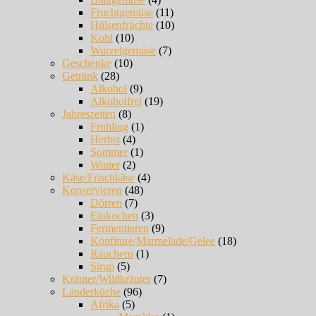
Fruchtgemüse
(11)
Hülsenfrüchte
(10)
Kohl
(10)
Wurzelgemüse
(7)
Geschenke
(10)
Getränk
(28)
Alkohol
(9)
Alkoholfrei
(19)
Jahreszeiten
(8)
Frühling
(1)
Herbst
(4)
Sommer
(1)
Winter
(2)
Käse/Frischkäse
(4)
Konservieren
(48)
Dörren
(7)
Einkochen
(3)
Fermentieren
(9)
Konfitüre/Marmelade/Gelee
(18)
Räuchern
(1)
Sirup
(5)
Kräuter/Wildkräuter
(7)
Länderküche
(96)
Afrika
(5)