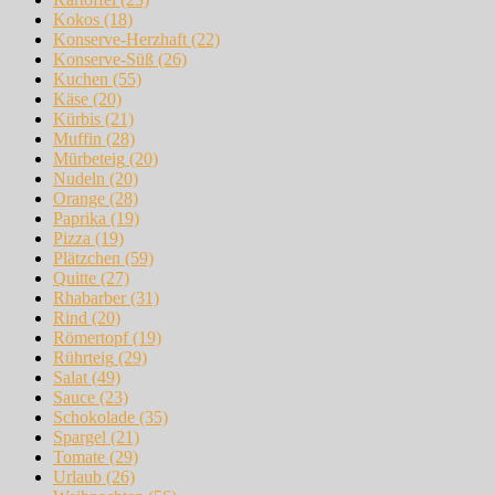
Kokos
(18)
Konserve-Herzhaft
(22)
Konserve-Süß
(26)
Kuchen
(55)
Käse
(20)
Kürbis
(21)
Muffin
(28)
Mürbeteig
(20)
Nudeln
(20)
Orange
(28)
Paprika
(19)
Pizza
(19)
Plätzchen
(59)
Quitte
(27)
Rhabarber
(31)
Rind
(20)
Römertopf
(19)
Rührteig
(29)
Salat
(49)
Sauce
(23)
Schokolade
(35)
Spargel
(21)
Tomate
(29)
Urlaub
(26)