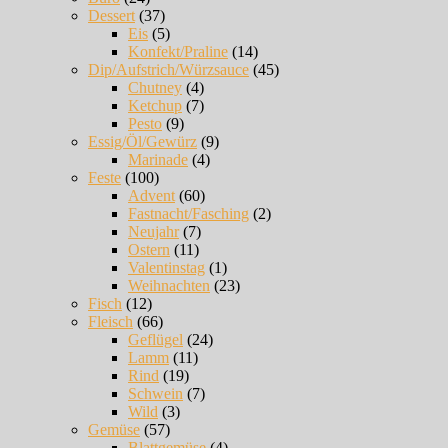
Dessert
(37)
Eis
(5)
Konfekt/Praline
(14)
Dip/Aufstrich/Würzsauce
(45)
Chutney
(4)
Ketchup
(7)
Pesto
(9)
Essig/Öl/Gewürz
(9)
Marinade
(4)
Feste
(100)
Advent
(60)
Fastnacht/Fasching
(2)
Neujahr
(7)
Ostern
(11)
Valentinstag
(1)
Weihnachten
(23)
Fisch
(12)
Fleisch
(66)
Geflügel
(24)
Lamm
(11)
Rind
(19)
Schwein
(7)
Wild
(3)
Gemüse
(57)
Blattgemüse
(4)