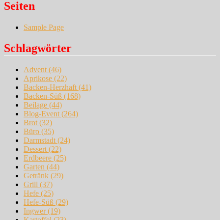
Seiten
Sample Page
Schlagwörter
Advent
(46)
Aprikose
(22)
Backen-Herzhaft
(41)
Backen-Süß
(168)
Beilage
(44)
Blog-Event
(264)
Brot
(32)
Büro
(35)
Darmstadt
(24)
Dessert
(22)
Erdbeere
(25)
Garten
(44)
Getränk
(29)
Grill
(37)
Hefe
(25)
Hefe-Süß
(29)
Ingwer
(19)
Kartoffel
(23)