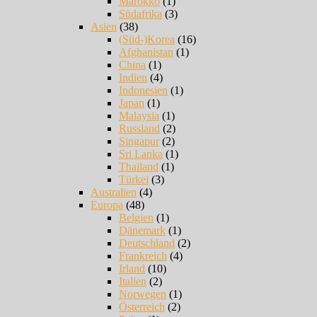
Marokko
(1)
Südafrika
(3)
Asien
(38)
(Süd-)Korea
(16)
Afghanistan
(1)
China
(1)
Indien
(4)
Indonesien
(1)
Japan
(1)
Malaysia
(1)
Russland
(2)
Singapur
(2)
Sri Lanka
(1)
Thailand
(1)
Türkei
(3)
Australien
(4)
Europa
(48)
Belgien
(1)
Dänemark
(1)
Deutschland
(2)
Frankreich
(4)
Irland
(10)
Italien
(2)
Norwegen
(1)
Österreich
(2)