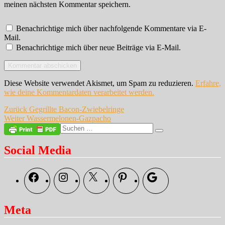
meinen nächsten Kommentar speichern.
Benachrichtige mich über nachfolgende Kommentare via E-
Mail.
Benachrichtige mich über neue Beiträge via E-Mail.
Diese Website verwendet Akismet, um Spam zu reduzieren.
Erfahre,
wie deine Kommentardaten verarbeitet werden.
Beitragsnavigation
Vorheriger
Zurück
Gegrillte Bacon-Zwiebelringe
Nächster
Beitrag:
Weiter
Wassermelonen-Gazpacho
Beitrag:
Suche
Suchen
nach:
Social Media
Facebook
Instagram
X
Pinterest
Google
Meta