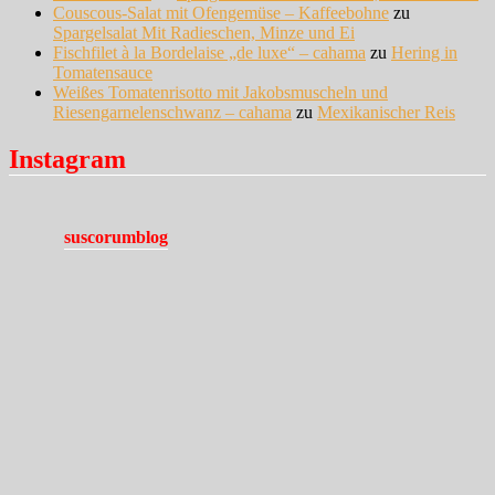
Couscous-Salat mit Ofengemüse – Kaffeebohne
zu
Spargelsalat Mit Radieschen, Minze und Ei
Fischfilet à la Bordelaise „de luxe“ – cahama
zu
Hering in
Tomatensauce
Weißes Tomatenrisotto mit Jakobsmuscheln und
Riesengarnelenschwanz – cahama
zu
Mexikanischer Reis
Instagram
suscorumblog