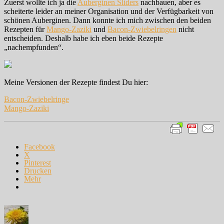
Zuerst wollte ich ja die
Auberginen Sliders
nachbauen, aber es
scheiterte leider an meiner Organisation und der Verfügbarkeit von
schönen Auberginen. Dann konnte ich mich zwischen den beiden
Rezepten für
Mango-Zaziki
und
Bacon-Zwiebelringen
nicht
entscheiden. Deshalb habe ich eben beide Rezepte
„nachempfunden“.
Meine Versionen der Rezepte findest Du hier:
Bacon-Zwiebelringe
Mango-Zaziki
Facebook
X
Pinterest
Drucken
Mehr
Autor
Veröffentlicht
Kategorien
am