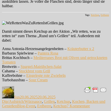
auskühlen lassen. Je voller die Flaschen sind, desto länger sind sie
haltbar.
Tags:
Ketchup
,
Erdbeere
Damit nimmt dieses Ketchup an der Aktion „Wir retten, was zu
retten ist“ zum Thema „Rund um’s Grillen“ teil. Außerdem mit
dabei:
Anna Antonia-Herzensangelegenheiten –
Kräuterbutter x 2
Barbaras Spielwiese –
Pantera Rosa
Brittas Kochbuch –
Mediterranes Brot mit Oliven und getrockneten
Tomaten
Brotwein –
Spargel-Mairübchen-Salat
Cahama –
Stockbrot vom Grill
Kaffeebohne –
Eingelegte rote Zwiebeln
Turbohausfrau –
Sour Cream
Autor
Veröffentlicht
Kategorien
am
Sus
20.06.2025
20.06.2025
Dip/Aufstrich/Würzsauce
,
Grillen
,
Ketchup
,
Kochen, Backen und
Schlagwörter
zu
Genießen
Blog-Event
,
Erdbeere
,
Ketchup
7 Kommentare
Erdbeer-