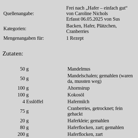
Frei nach „Hafer – einfach gut“
Quellenangabe:
von Caroline Nichols
Erfasst 06.05.2025 von Sus
Backen, Hafer, Plätzchen,
Kategorien:
Cranberries
Mengenangaben für:
1 Rezept
Zutaten:
50
g
Mandelmus
Mandelschalen; gemahlen (waren
50
g
da, mussten weg)
100
g
Ahornsirup
100
g
Kokosöl
4
Esslöffel
Hafermilch
Cranberries, getrocknet; fein
75
g
gehackt
20
g
Haferkleie; gemahlen
80
g
Haferflocken, zart; gemahlen
200
g
Haferflocken, zart