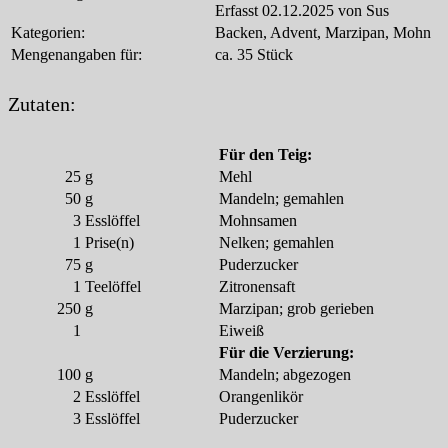
Erfasst 02.12.2025 von Sus
Kategorien:
Backen, Advent, Marzipan, Mohn
Mengenangaben für:
ca. 35 Stück
Zutaten:
Für den Teig:
25
g
Mehl
50
g
Mandeln; gemahlen
3
Esslöffel
Mohnsamen
1
Prise(n)
Nelken; gemahlen
75
g
Puderzucker
1
Teelöffel
Zitronensaft
250
g
Marzipan; grob gerieben
1
Eiweiß
Für die Verzierung:
100
g
Mandeln; abgezogen
2
Esslöffel
Orangenlikör
3
Esslöffel
Puderzucker