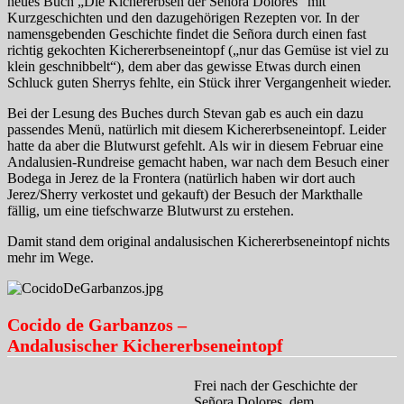
neues Buch „Die Kichererbsen der Señora Dolores“ mit
Kurzgeschichten und den dazugehörigen Rezepten vor. In der
namensgebenden Geschichte findet die Señora durch einen fast
richtig gekochten Kichererbseneintopf („nur das Gemüse ist viel zu
klein geschnibbelt“), dem aber das gewisse Etwas durch einen
Schluck guten Sherrys fehlte, ein Stück ihrer Vergangenheit wieder.
Bei der Lesung des Buches durch Stevan gab es auch ein dazu
passendes Menü, natürlich mit diesem Kichererbseneintopf. Leider
hatte da aber die Blutwurst gefehlt. Als wir in diesem Februar eine
Andalusien-Rundreise gemacht haben, war nach dem Besuch einer
Bodega in Jerez de la Frontera (natürlich haben wir dort auch
Jerez/Sherry verkostet und gekauft) der Besuch der Markthalle
fällig, um eine tiefschwarze Blutwurst zu erstehen.
Damit stand dem original andalusischen Kichererbseneintopf nichts
mehr im Wege.
Cocido de Garbanzos –
Andalusischer Kichererbseneintopf
Frei nach der Geschichte der
Señora Dolores, dem