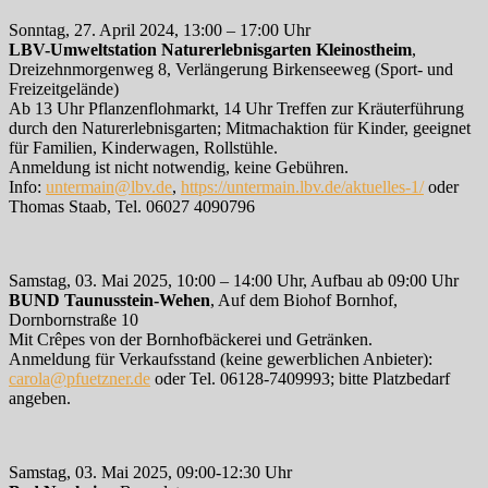
Sonntag, 27. April 2024, 13:00 – 17:00 Uhr
LBV-Umweltstation Naturerlebnisgarten Kleinostheim
,
Dreizehnmorgenweg 8, Verlängerung Birkenseeweg (Sport- und
Freizeitgelände)
Ab 13 Uhr Pflanzenflohmarkt, 14 Uhr Treffen zur Kräuterführung
durch den Naturerlebnisgarten; Mitmachaktion für Kinder, geeignet
für Familien, Kinderwagen, Rollstühle.
Anmeldung ist nicht notwendig, keine Gebühren.
Info:
untermain@lbv.de
,
https://untermain.lbv.de/aktuelles-1/
oder
Thomas Staab, Tel. 06027 4090796
Samstag, 03. Mai 2025, 10:00 – 14:00 Uhr, Aufbau ab 09:00 Uhr
BUND Taunusstein-Wehen
, Auf dem Biohof Bornhof,
Dornbornstraße 10
Mit Crêpes von der Bornhofbäckerei und Getränken.
Anmeldung für Verkaufsstand (keine gewerblichen Anbieter):
carola@pfuetzner.de
oder Tel. 06128-7409993; bitte Platzbedarf
angeben.
Samstag, 03. Mai 2025, 09:00-12:30 Uhr