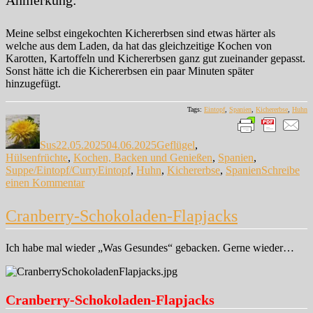
Anmerkung:
Meine selbst eingekochten Kichererbsen sind etwas härter als
welche aus dem Laden, da hat das gleichzeitige Kochen von
Karotten, Kartoffeln und Kichererbsen ganz gut zueinander gepasst.
Sonst hätte ich die Kichererbsen ein paar Minuten später
hinzugefügt.
Tags:
Eintopf
,
Spanien
,
Kichererbse
,
Huhn
Autor
Veröffentlicht
Kategorien
am
Sus
22.05.2025
04.06.2025
Geflügel
,
Hülsenfrüchte
,
Kochen, Backen und Genießen
,
Spanien
,
Schlagwörter
Suppe/Eintopf/Curry
Eintopf
,
Huhn
,
Kichererbse
,
Spanien
Schreibe
zu
einen Kommentar
Cocido
de
Cranberry-Schokoladen-Flapjacks
Garbanzos
–
Andalusischer
Ich habe mal wieder „Was Gesundes“ gebacken. Gerne wieder…
Kichererbseneintopf
Cranberry-Schokoladen-Flapjacks