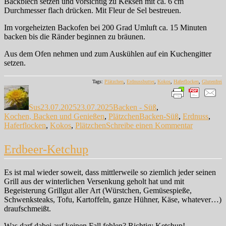
Backblech setzen und vorsichtig zu Keksen mit ca. 6 cm
Durchmesser flach drücken. Mit Fleur de Sel bestreuen.
Im vorgeheizten Backofen bei 200 Grad Umluft ca. 15 Minuten
backen bis die Ränder beginnen zu bräunen.
Aus dem Ofen nehmen und zum Auskühlen auf ein Kuchengitter
setzen.
Tags:
Plätzchen
,
Erdnussbutter
,
Kokos
,
Haferflocken
,
Glutenfrei
Autor
Veröffentlicht
Kategorien
am
Sus
23.07.2025
23.07.2025
Backen - Süß
,
Schlagwörter
Kochen, Backen und Genießen
,
Plätzchen
Backen-Süß
,
Erdnuss
,
zu
Haferflocken
,
Kokos
,
Plätzchen
Schreibe einen Kommentar
Kokos-
Erdnussbut
Erdbeer-Ketchup
Cookies
Es ist mal wieder soweit, dass mittlerweile so ziemlich jeder seinen
Grill aus der winterlichen Versenkung geholt hat und mit
Begeisterung Grillgut aller Art (Würstchen, Gemüsespieße,
Schwenksteaks, Tofu, Kartoffeln, ganze Hühner, Käse, whatever…)
draufschmeißt.
Was darf dabei auf keinen Fall fehlen? Richtig: Ketchup!