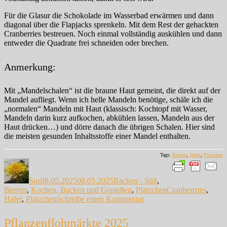
Für die Glasur die Schokolade im Wasserbad erwärmen und dann
diagonal über die Flapjacks sprenkeln. Mit dem Rest der gehackten
Cranberries bestreuen. Noch einmal vollständig auskühlen und dann
entweder die Quadrate frei schneiden oder brechen.
Anmerkung:
Mit „Mandelschalen“ ist die braune Haut gemeint, die direkt auf der
Mandel aufliegt. Wenn ich helle Mandeln benötige, schäle ich die
„normalen“ Mandeln mit Haut (klassisch: Kochtopf mit Wasser,
Mandeln darin kurz aufkochen, abkühlen lassen, Mandeln aus der
Haut drücken…) und dörre danach die übrigen Schalen. Hier sind
die meisten gesunden Inhaltsstoffe einer Mandel enthalten.
Tags:
Backen
,
Hafer
,
Plätzchen
Autor
Veröffentlicht
Kategorien
am
Sus
08.05.2025
08.05.2025
Backen - Süß
,
Schlagwörter
Beeren
,
Kochen, Backen und Genießen
,
Plätzchen
Cranberrries
,
zu
Hafer
,
Plätzchen
Schreibe einen Kommentar
Cranberry-
Schokoladen-
Pflanzenflohmärkte 2025
Flapjacks