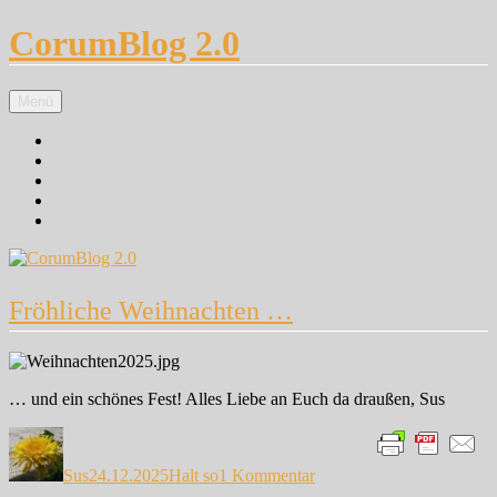
Zum
CorumBlog 2.0
Inhalt
springen
Menü
Facebook
Instagram
Pinterest
Google+
Twitter
Fröhliche Weihnachten …
… und ein schönes Fest! Alles Liebe an Euch da draußen, Sus
Autor
Veröffentlicht
Kategorien
zu
am
Fröhliche
Sus
24.12.2025
Halt so
1 Kommentar
Weihnachten
…