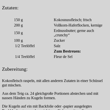
Zutaten:
150
g
Kokosnussfleisch; frisch
200
g
Vollkorn-Haferflocken, kernige
Erdnussbutter; gerne auch
150
g
„crunchy“
100
g
Zucker
1/2
Teelöffel
Salz
Zum Bestreuen:
1/4
Teelöffel
Fleur de Sel
Zubereitung:
Kokosfleisch raspeln, mit allen anderen Zutaten in einer Schüssel
gut mischen.
Aus dem Teig ca. 24 gleichgroße Portionen abstechen und mit
nassen Händen zu Kugeln formen.
Die Kugeln auf ein mit Backfolie oder -papier ausgelegtes