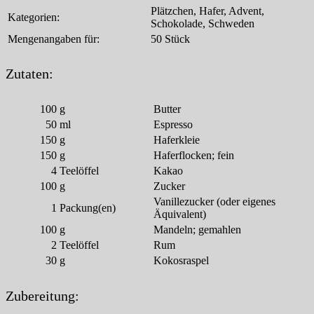
Plätzchen, Hafer, Advent,
Kategorien:
Schokolade, Schweden
Mengenangaben für:
50 Stück
Zutaten:
100
g
Butter
50
ml
Espresso
150
g
Haferkleie
150
g
Haferflocken; fein
4
Teelöffel
Kakao
100
g
Zucker
Vanillezucker (oder eigenes
1
Packung(en)
Äquivalent)
100
g
Mandeln; gemahlen
2
Teelöffel
Rum
30
g
Kokosraspel
Zubereitung: