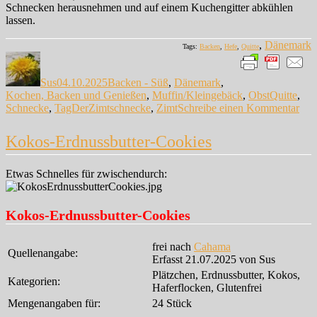
Schnecken herausnehmen und auf einem Kuchengitter abkühlen
lassen.
,
Dänemark
Tags:
Backen
,
Hefe
,
Quitte
Autor
Veröffentlicht
Kategorien
am
Sus
04.10.2025
Backen - Süß
,
Dänemark
,
Schlagwör
Kochen, Backen und Genießen
,
Muffin/Kleingebäck
,
Obst
Quitte
,
zu
Schnecke
,
TagDerZimtschnecke
,
Zimt
Schreibe einen Kommentar
Kvæ
–
Kokos-Erdnussbutter-Cookies
Dän
Quit
Zim
Etwas Schnelles für zwischendurch:
Sch
Kokos-Erdnussbutter-Cookies
frei nach
Cahama
Quellenangabe:
Erfasst 21.07.2025 von Sus
Plätzchen, Erdnussbutter, Kokos,
Kategorien:
Haferflocken, Glutenfrei
Mengenangaben für:
24 Stück