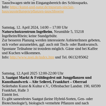
Tauschwagen steht im Eingangsbereich des Schlossparks.
Info:
https://kunst-und-natur.de/museum-sinclair-
haus/ausstellungen/pflanzen-tauschboerse
Samstag, 12. April 2024, 14:00 – 17:00 Uhr
Naturschutzzentrum Ingelheim
, Neumühle 5, 55218
Ingelheim/Rhein; keine Standgebühr.
Zur besseren Planung werden interessierte AnbieterInnen gebeten,
sich vorher anzumelden, ggf. auch mit Tisch- oder Bankwunsch.
Spontane Teilnahme ist trotzdem möglich. Gäste sind bei Kaffee
und Kuchen willkommen.
Info:
http://www.nsgi.de/index.htm
und Tel. 06132/85062
Samstag, 12.April 2025 12:00-22:00 Uhr
3. Saatgut Markt & Frühlingsfest mit Jungpflanzen und
Kunsthandwerk – Alte Seilerei, Frankfurt – Oberrad
Seilerbahn Kunst & Kultur e.V., Offenbacher Landstr. 190, 60599
Frankfurt, Halle 3
Eintritt frei.
Es gibt samenfestes Saatgut (keine Hybrid-Sorten, Gen- oder
Biotechnologie!), biologisch vermehrte Pflanzen und nach