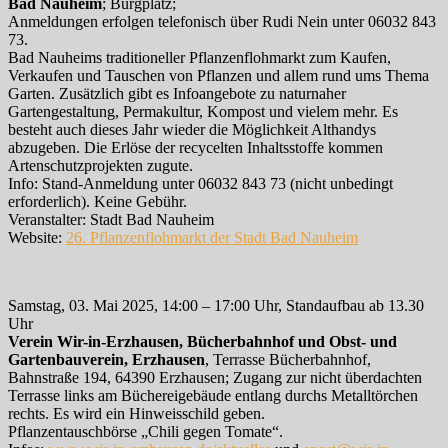
Bad Nauheim
; Burgplatz;
Anmeldungen erfolgen telefonisch über Rudi Nein unter 06032 843
73.
Bad Nauheims traditioneller Pflanzenflohmarkt zum Kaufen,
Verkaufen und Tauschen von Pflanzen und allem rund ums Thema
Garten. Zusätzlich gibt es Infoangebote zu naturnaher
Gartengestaltung, Permakultur, Kompost und vielem mehr. Es
besteht auch dieses Jahr wieder die Möglichkeit Althandys
abzugeben. Die Erlöse der recycelten Inhaltsstoffe kommen
Artenschutzprojekten zugute.
Info: Stand-Anmeldung unter 06032 843 73 (nicht unbedingt
erforderlich). Keine Gebühr.
Veranstalter: Stadt Bad Nauheim
Website:
26. Pflanzenflohmarkt der Stadt Bad Nauheim
Samstag, 03. Mai 2025, 14:00 – 17:00 Uhr, Standaufbau ab 13.30
Uhr
Verein Wir-in-Erzhausen, Bücherbahnhof und Obst- und
Gartenbauverein, Erzhausen
, Terrasse Bücherbahnhof,
Bahnstraße 194, 64390 Erzhausen; Zugang zur nicht überdachten
Terrasse links am Büchereigebäude entlang durchs Metalltörchen
rechts. Es wird ein Hinweisschild geben.
Pflanzentauschbörse „Chili gegen Tomate“.