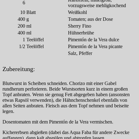
6
vorzugsweise mehligkochend
10
Blatt
Weißkohl
400
g
Tomaten; aus der Dose
200
ml
Sherry Fino
400
ml
Hühnerbrühe
1
Teelöffel
Pimentón de la Vera dulce
1/2
Teelöffel
Pimentón de la Vera picante
Salz, Pfeffer
Zubereitung:
Blutwurst in Scheiben schneiden. Chorizo mit einer Gabel
rundherum perforieren. Beide Wurstsorten kurz in einem großen
Topf anbraten. Wenn sie genug Fett abgegeben haben (ansonsten
etwas Rapsöl verwenden), die Hähnchenschenkel ebenfalls von
allen Seiten anbraten. Fleisch aus dem Topf nehmen und beiseite
legen.
Dosentomaten mit dem Pimentón de la Vera vermischen.
Kichererbsen abgießen (dabei das Aqua Faba für andere Zwecke
auffangen), dann kalt abspülen und abtropfen lassen.