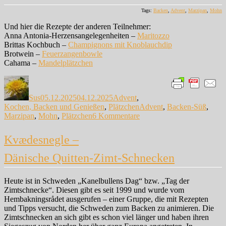
Tags:
Backen
,
Advent
,
Marzipan
,
Mohn
Und hier die Rezepte der anderen Teilnehmer:
Anna Antonia-Herzensangelegenheiten –
Maritozzo
Brittas Kochbuch –
Champignons mit Knoblauchdip
Brotwein –
Feuerzangenbowle
Cahama –
Mandelplätzchen
Autor
Veröffentlicht
Kategorien
am
Sus
05.12.2025
04.12.2025
Advent
,
Schlagwörter
Kochen, Backen und Genießen
,
Plätzchen
Advent
,
Backen-Süß
,
zu
Marzipan
,
Mohn
,
Plätzchen
6 Kommentare
Bethmännchen
mit
Kvædesnegle –
Mohn
Dänische Quitten-Zimt-Schnecken
Heute ist in Schweden „Kanelbullens Dag“ bzw. „Tag der
Zimtschnecke“. Diesen gibt es seit 1999 und wurde vom
Hembakningsrådet ausgerufen – einer Gruppe, die mit Rezepten
und Tipps versucht, die Schweden zum Backen zu animieren. Die
Zimtschnecken an sich gibt es schon viel länger und haben ihren