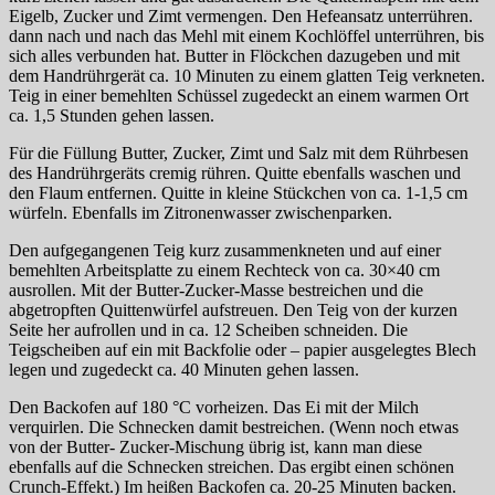
Eigelb, Zucker und Zimt vermengen. Den Hefeansatz unterrühren.
dann nach und nach das Mehl mit einem Kochlöffel unterrühren, bis
sich alles verbunden hat. Butter in Flöckchen dazugeben und mit
dem Handrührgerät ca. 10 Minuten zu einem glatten Teig verkneten.
Teig in einer bemehlten Schüssel zugedeckt an einem warmen Ort
ca. 1,5 Stunden gehen lassen.
Für die Füllung Butter, Zucker, Zimt und Salz mit dem Rührbesen
des Handrührgeräts cremig rühren. Quitte ebenfalls waschen und
den Flaum entfernen. Quitte in kleine Stückchen von ca. 1-1,5 cm
würfeln. Ebenfalls im Zitronenwasser zwischenparken.
Den aufgegangenen Teig kurz zusammenkneten und auf einer
bemehlten Arbeitsplatte zu einem Rechteck von ca. 30×40 cm
ausrollen. Mit der Butter-Zucker-Masse bestreichen und die
abgetropften Quittenwürfel aufstreuen. Den Teig von der kurzen
Seite her aufrollen und in ca. 12 Scheiben schneiden. Die
Teigscheiben auf ein mit Backfolie oder – papier ausgelegtes Blech
legen und zugedeckt ca. 40 Minuten gehen lassen.
Den Backofen auf 180 °C vorheizen. Das Ei mit der Milch
verquirlen. Die Schnecken damit bestreichen. (Wenn noch etwas
von der Butter- Zucker-Mischung übrig ist, kann man diese
ebenfalls auf die Schnecken streichen. Das ergibt einen schönen
Crunch-Effekt.) Im heißen Backofen ca. 20-25 Minuten backen.