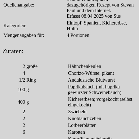
Quellenangabe:
dazugehörigen Rezept von Stevan
Paul und dem Internet.
Erfasst 08.04.2025 von Sus
Eintopf, Spanien, Kichererbse,
Kategorien:
Huhn
Mengenangaben für:
4 Portionen
Zutaten:
2
große
Hähnchenkeulen
4
Chorizo-Würste; pikant
1/2
Ring
Andalusische Blutwurst
Paprikabauch (mit Paprika
100
g
gewürzter Schweinebauch)
Kichererbsen; vorgekocht (selbst
400
g
eingekocht)
2
Zwiebeln
2
Knoblauchzehen
2
Lorbeerblätter
6
Karotten
Kartoffeln; mittelgroß;