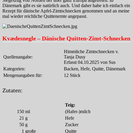
Siegeszug von Norden her über ganz Europa angetreten. In
Dänemark gibt es sie natürlich auch. Und daher habe ich einfach ein
Rezept für dänische Apfel-Zimtschnecken genommen und an meine
mal wieder reichliche Quittenernte angepasst.
Kvædesnegle – Dänische Quitten-Zimt-Schnecken
Himmliche Zimtschnecken v.
Quellenangabe:
Tanja Dusy
Erfasst 04.10.2025 von Sus
Kategorien:
Backen, Hefe, Quitte, Dänemark
Mengenangaben für:
12 Stück
Zutaten:
Teig:
150
ml
(Hafer-)milch
21
g
Hefe
50
g
Zucker
1
große
Quitte