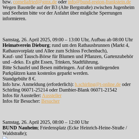
bzw.
corneliafried@gmx.de
oder
info@bund-region-frankstein.de
Wegen Baustelle auf der B3 (Alte Bergstraße) zwischen Jugenheim
und Seeheim bitte vor der Anfahrt über mögliche Sperrungen
informieren.
Samstag, 26. April 2025, 09:00 – 13:00 Uhr, Aufbau ab 08:00 Uhr
Heimatverein Dieburg
; rund um den Rathausbrunnen (Markt 4,
Rathausvorplatz und Allee zum Schloss Fechenbach),
Kauf- und Tausch-Börse für Blumen und Pflanzen, Gartenzubehör
und –deko. Es gibt Essen, Trinken, Stadtführung.
Bitte Schaufel und Besen mitbringen. Auf den umliegenden
Parkplätzen kann kostenlos geparkt werden.
Standgebühr 8 €.
Info bzw. Anmeldung (erforderlich):
h.schirling@t-online.de
oder
Schirling 06071-25214 oder Dambier-Blank 06071-21542
Infos für Aussteller:
Aussteller
Infos für Besucher:
Besucher
Samstag, 26. April 2025, 08:00 – 12:00 Uhr
BUND Nauheim
; Friedensplatz (Ecke Heinrich-Heine-Straße /
Waldstraße);