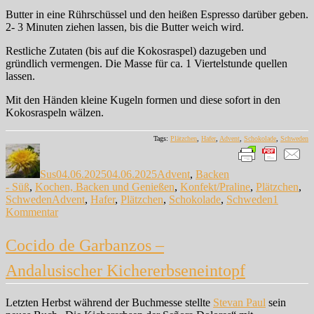
Butter in eine Rührschüssel und den heißen Espresso darüber geben.
2- 3 Minuten ziehen lassen, bis die Butter weich wird.
Restliche Zutaten (bis auf die Kokosraspel) dazugeben und
gründlich vermengen. Die Masse für ca. 1 Viertelstunde quellen
lassen.
Mit den Händen kleine Kugeln formen und diese sofort in den
Kokosraspeln wälzen.
Tags:
Plätzchen
,
Hafer
,
Advent
,
Schokolade
,
Schweden
Autor
Veröffentlicht
Kategorien
am
Sus
04.06.2025
04.06.2025
Advent
,
Backen
- Süß
,
Kochen, Backen und Genießen
,
Konfekt/Praline
,
Plätzchen
,
Schlagwörter
Schweden
Advent
,
Hafer
,
Plätzchen
,
Schokolade
,
Schweden
1
zu
Kommentar
Chokladbollar
–
Cocido de Garbanzos –
Schwedische
Schokobällchen
Andalusischer Kichererbseneintopf
Letzten Herbst während der Buchmesse stellte
Stevan Paul
sein