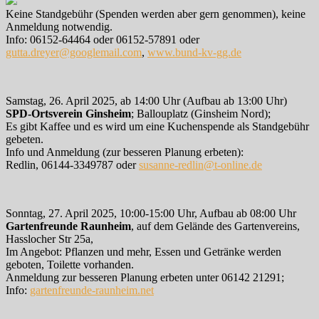
Keine Standgebühr (Spenden werden aber gern genommen), keine
Anmeldung notwendig.
Info: 06152-64464 oder 06152-57891 oder
gutta.dreyer@googlemail.com
,
www.bund-kv-gg.de
Samstag, 26. April 2025, ab 14:00 Uhr (Aufbau ab 13:00 Uhr)
SPD-Ortsverein Ginsheim
; Ballouplatz (Ginsheim Nord);
Es gibt Kaffee und es wird um eine Kuchenspende als Standgebühr
gebeten.
Info und Anmeldung (zur besseren Planung erbeten):
Redlin, 06144-3349787 oder
susanne-redlin@t-online.de
Sonntag, 27. April 2025, 10:00-15:00 Uhr, Aufbau ab 08:00 Uhr
Gartenfreunde Raunheim
, auf dem Gelände des Gartenvereins,
Hasslocher Str 25a,
Im Angebot: Pflanzen und mehr, Essen und Getränke werden
geboten, Toilette vorhanden.
Anmeldung zur besseren Planung erbeten unter 06142 21291;
Info:
gartenfreunde-raunheim.net