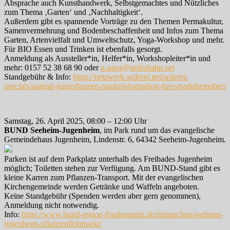
Absprache auch Kunsthandwerk, Selbstgemachtes und Nützliches
zum Thema ‚Garten‘ und ‚Nachhaltigkeit‘.
Außerdem gibt es spannende Vorträge zu den Themen Permakultur,
Samenvermehrung und Bodenbeschaffenheit und Infos zum Thema
Garten, Artenvielfalt und Umweltschutz, Yoga-Workshop und mehr.
Für BIO Essen und Trinken ist ebenfalls gesorgt.
Anmeldung als Aussteller*in, Helfer*in, Workshopleiter*in und
mehr: 0157 52 38 68 90 oder
n.astor@seilerbahn.net
Standgebühr & Info:
https://netzwerk-seilerei.net/seilerei-
specials/saatgut-jungpflanzen-markt/information-fuer-marktbetreiber/
Samstag, 26. April 2025, 08:00 – 12:00 Uhr
BUND Seeheim-Jugenheim
, im Park rund um das evangelische
Gemeindehaus Jugenheim, Lindenstr. 6, 64342 Seeheim-Jugenheim.
Parken ist auf dem Parkplatz unterhalb des Freibades Jugenheim
möglich; Toiletten stehen zur Verfügung. Am BUND-Stand gibt es
kleine Karren zum Pflanzen-Transport. Mit der evangelischen
Kirchengemeinde werden Getränke und Waffeln angeboten.
Keine Standgebühr (Spenden werden aber gern genommen),
Anmeldung nicht notwendig.
Info:
https://www.bund-region-frankenstein.de/mitmachen/seeheim-
jugenheim-pflanzenflohmarkt/