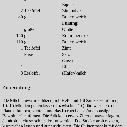
1
Eigelb
2
Teelöffel
Zimtpulver
40
g
Butter; weich
Füllung:
1
große
Quitte
150
g
Rohrohrzucker
110
g
Butter; weich
1
Teelöffel
Zimt
1
Prise
Salz
Guss:
1
Ei
3
Esslöffel
(Hafer-)milch
Zubereitung:
Die Milch lauwarm erhitzen, mit Hefe und 1 tl Zucker verrühren,
10- 15 Minuten gehen lassen. Inzwischen 1 Quitte waschen, den
Flaum abreiben, vierteln und das Kerngehäuse (und sonstige
Bewohner) entfernen. Die Stücke in etwas Zitronenwasser lagern,
damit sie nicht so schnell braun werden. Die Stücke grob raspeln,
kurz ziehen lassen und gut ausdrücken. Die Quittenraspeln mit dem