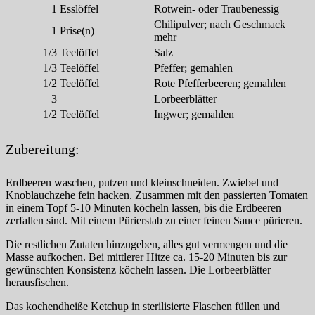
1
Esslöffel
Rotwein- oder Traubenessig
Chilipulver; nach Geschmack
1
Prise(n)
mehr
1/3
Teelöffel
Salz
1/3
Teelöffel
Pfeffer; gemahlen
1/2
Teelöffel
Rote Pfefferbeeren; gemahlen
3
Lorbeerblätter
1/2
Teelöffel
Ingwer; gemahlen
Zubereitung:
Erdbeeren waschen, putzen und kleinschneiden. Zwiebel und
Knoblauchzehe fein hacken. Zusammen mit den passierten Tomaten
in einem Topf 5-10 Minuten köcheln lassen, bis die Erdbeeren
zerfallen sind. Mit einem Pürierstab zu einer feinen Sauce pürieren.
Die restlichen Zutaten hinzugeben, alles gut vermengen und die
Masse aufkochen. Bei mittlerer Hitze ca. 15-20 Minuten bis zur
gewünschten Konsistenz köcheln lassen. Die Lorbeerblätter
herausfischen.
Das kochendheiße Ketchup in sterilisierte Flaschen füllen und