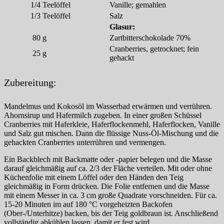
1/4
Teelöffel
Vanille; gemahlen
1/3
Teelöffel
Salz
Glasur:
80
g
Zartbitterschokolade 70%
Cranberries, getrocknet; fein
25
g
gehackt
Zubereitung:
Mandelmus und Kokosöl im Wasserbad erwärmen und verrühren.
Ahornsirup und Hafermilch zugeben. In einer großen Schüssel
Cranberries mit Haferkleie, Haferflockenmehl, Haferflocken, Vanille
und Salz gut mischen. Dann die flüssige Nuss-Öl-Mischung und die
gehackten Cranberries unterrühren und vermengen.
Ein Backblech mit Backmatte oder -papier belegen und die Masse
darauf gleichmäßig auf ca. 2/3 der Fläche verteilen. Mit oder ohne
Küchenfolie mit einem Löffel oder den Händen den Teig
gleichmäßig in Form drücken. Die Folie entfernen und die Masse
mit einem Messer in ca. 3 cm große Quadrate vorschneiden. Für ca.
15-20 Minuten im auf 180 °C vorgeheizten Backofen
(Ober-/Unterhitze) backen, bis der Teig goldbraun ist. Anschließend
vollständig abkühlen lassen, damit er fest wird.