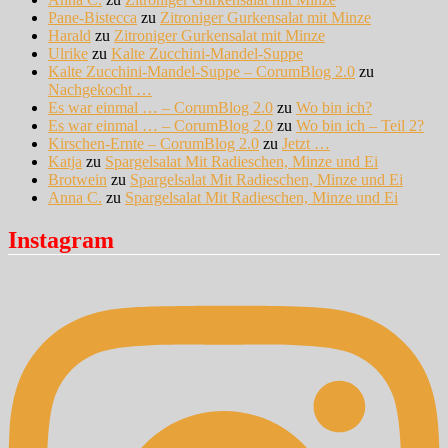
Pane-Bistecca
zu
Zitroniger Gurkensalat mit Minze
Harald
zu
Zitroniger Gurkensalat mit Minze
Ulrike
zu
Kalte Zucchini-Mandel-Suppe
Kalte Zucchini-Mandel-Suppe – CorumBlog 2.0
zu
Nachgekocht …
Es war einmal … – CorumBlog 2.0
zu
Wo bin ich?
Es war einmal … – CorumBlog 2.0
zu
Wo bin ich – Teil 2?
Kirschen-Ernte – CorumBlog 2.0
zu
Jetzt …
Katja
zu
Spargelsalat Mit Radieschen, Minze und Ei
Brotwein
zu
Spargelsalat Mit Radieschen, Minze und Ei
Anna C.
zu
Spargelsalat Mit Radieschen, Minze und Ei
Instagram