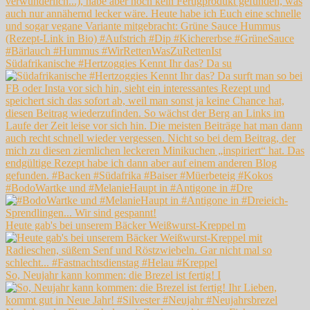
Südafrikanische #Hertzoggies Kennt Ihr das? Da su
#BodoWartke und #MelanieHaupt in #Antigone in #Dre
Heute gab's bei unserem Bäcker Weißwurst-Kreppel m
So, Neujahr kann kommen: die Brezel ist fertig! I