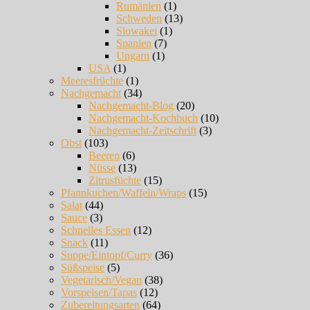
Rumänien
(1)
Schweden
(13)
Slowakei
(1)
Spanien
(7)
Ungarn
(1)
USA
(1)
Meeresfrüchte
(1)
Nachgemacht
(34)
Nachgemacht-Blog
(20)
Nachgemacht-Kochbuch
(10)
Nachgemacht-Zeitschrift
(3)
Obst
(103)
Beeren
(6)
Nüsse
(13)
Zitrusfüchte
(15)
Pfannkuchen/Waffeln/Wraps
(15)
Salat
(44)
Sauce
(3)
Schnelles Essen
(12)
Snack
(11)
Suppe/Eintopf/Curry
(36)
Süßspeise
(5)
Vegetarisch/Vegan
(38)
Vorspeisen/Tapas
(12)
Zubereitungsarten
(64)