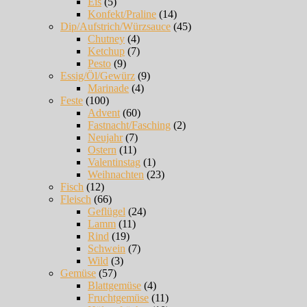
Eis
(5)
Konfekt/Praline
(14)
Dip/Aufstrich/Würzsauce
(45)
Chutney
(4)
Ketchup
(7)
Pesto
(9)
Essig/Öl/Gewürz
(9)
Marinade
(4)
Feste
(100)
Advent
(60)
Fastnacht/Fasching
(2)
Neujahr
(7)
Ostern
(11)
Valentinstag
(1)
Weihnachten
(23)
Fisch
(12)
Fleisch
(66)
Geflügel
(24)
Lamm
(11)
Rind
(19)
Schwein
(7)
Wild
(3)
Gemüse
(57)
Blattgemüse
(4)
Fruchtgemüse
(11)