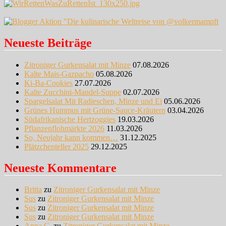
Neueste Beiträge
Zitroniger Gurkensalat mit Minze
07.08.2026
Kalte Mais-Gazpacho
05.08.2026
Ki-Ba-Cookies
27.07.2026
Kalte Zucchini-Mandel-Suppe
02.07.2026
Spargelsalat Mit Radieschen, Minze und Ei
05.06.2026
Grünes Hummus mit Grüne-Sauce-Kräutern
03.04.2026
Südafrikanische Hertzoggies
19.03.2026
Pflanzenflohmärkte 2026
11.03.2026
So, Neujahr kann kommen…
31.12.2025
Plätzchenteller 2025
29.12.2025
Neueste Kommentare
Britta
zu
Zitroniger Gurkensalat mit Minze
Sus
zu
Zitroniger Gurkensalat mit Minze
Sus
zu
Zitroniger Gurkensalat mit Minze
Sus
zu
Zitroniger Gurkensalat mit Minze
Anna C.
zu
Zitroniger Gurkensalat mit Minze