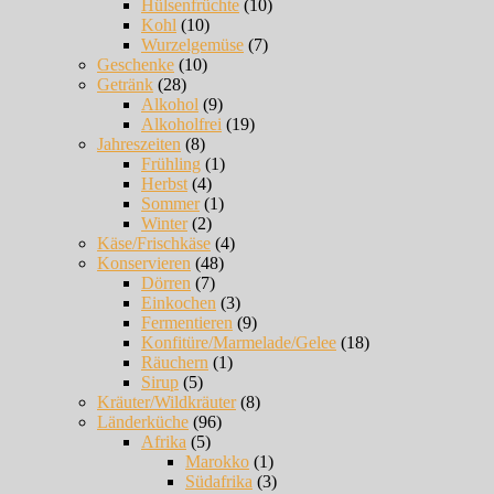
Hülsenfrüchte
(10)
Kohl
(10)
Wurzelgemüse
(7)
Geschenke
(10)
Getränk
(28)
Alkohol
(9)
Alkoholfrei
(19)
Jahreszeiten
(8)
Frühling
(1)
Herbst
(4)
Sommer
(1)
Winter
(2)
Käse/Frischkäse
(4)
Konservieren
(48)
Dörren
(7)
Einkochen
(3)
Fermentieren
(9)
Konfitüre/Marmelade/Gelee
(18)
Räuchern
(1)
Sirup
(5)
Kräuter/Wildkräuter
(8)
Länderküche
(96)
Afrika
(5)
Marokko
(1)
Südafrika
(3)