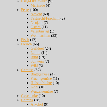
Essig/Öl/Gewürz
(9)
Marinade
(4)
Feste
(100)
Advent
(60)
Fastnacht/Fasching
(2)
Neujahr
(7)
Ostern
(11)
Valentinstag
(1)
Weihnachten
(23)
Fisch
(12)
Fleisch
(66)
Geflügel
(24)
Lamm
(11)
Rind
(19)
Schwein
(7)
Wild
(3)
Gemüse
(57)
Blattgemüse
(4)
Fruchtgemüse
(11)
Hülsenfrüchte
(10)
Kohl
(10)
Wurzelgemüse
(7)
Geschenke
(10)
Getränk
(28)
Alkohol
(9)