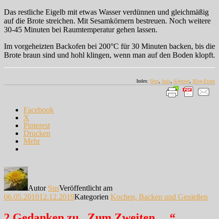
Das restliche Eigelb mit etwas Wasser verdünnen und gleichmäßig
auf die Brote streichen. Mit Sesamkörnern bestreuen. Noch weitere
30-45 Minuten bei Raumtemperatur gehen lassen.
Im vorgeheizten Backofen bei 200°C für 30 Minuten backen, bis die
Brote braun sind und hohl klingen, wenn man auf den Boden klopft.
Index:
Brot
,
Anis
,
Algerien
,
Blog-Event
Facebook
X
Pinterest
Drucken
Mehr
Autor
Sus
Veröffentlicht am
06.05.2010
12.12.2019
Kategorien
Kochen, Backen und Genießen
2 Gedanken zu „Zum Zweiten …“