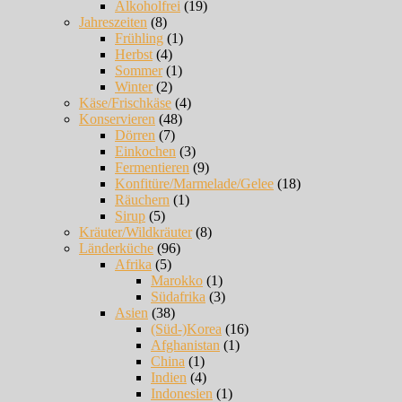
Alkoholfrei
(19)
Jahreszeiten
(8)
Frühling
(1)
Herbst
(4)
Sommer
(1)
Winter
(2)
Käse/Frischkäse
(4)
Konservieren
(48)
Dörren
(7)
Einkochen
(3)
Fermentieren
(9)
Konfitüre/Marmelade/Gelee
(18)
Räuchern
(1)
Sirup
(5)
Kräuter/Wildkräuter
(8)
Länderküche
(96)
Afrika
(5)
Marokko
(1)
Südafrika
(3)
Asien
(38)
(Süd-)Korea
(16)
Afghanistan
(1)
China
(1)
Indien
(4)
Indonesien
(1)