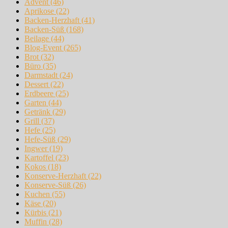
Advent
(46)
Aprikose
(22)
Backen-Herzhaft
(41)
Backen-Süß
(168)
Beilage
(44)
Blog-Event
(265)
Brot
(32)
Büro
(35)
Darmstadt
(24)
Dessert
(22)
Erdbeere
(25)
Garten
(44)
Getränk
(29)
Grill
(37)
Hefe
(25)
Hefe-Süß
(29)
Ingwer
(19)
Kartoffel
(23)
Kokos
(18)
Konserve-Herzhaft
(22)
Konserve-Süß
(26)
Kuchen
(55)
Käse
(20)
Kürbis
(21)
Muffin
(28)