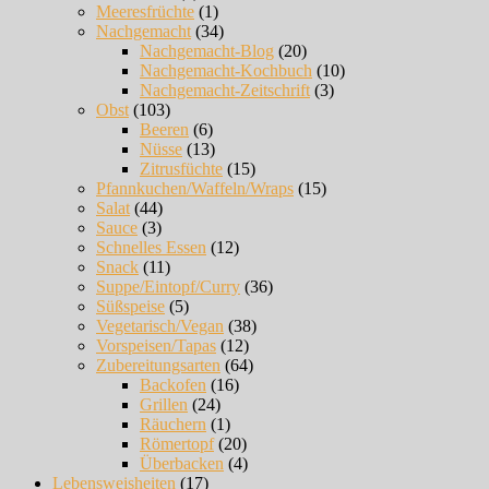
Meeresfrüchte
(1)
Nachgemacht
(34)
Nachgemacht-Blog
(20)
Nachgemacht-Kochbuch
(10)
Nachgemacht-Zeitschrift
(3)
Obst
(103)
Beeren
(6)
Nüsse
(13)
Zitrusfüchte
(15)
Pfannkuchen/Waffeln/Wraps
(15)
Salat
(44)
Sauce
(3)
Schnelles Essen
(12)
Snack
(11)
Suppe/Eintopf/Curry
(36)
Süßspeise
(5)
Vegetarisch/Vegan
(38)
Vorspeisen/Tapas
(12)
Zubereitungsarten
(64)
Backofen
(16)
Grillen
(24)
Räuchern
(1)
Römertopf
(20)
Überbacken
(4)
Lebensweisheiten
(17)