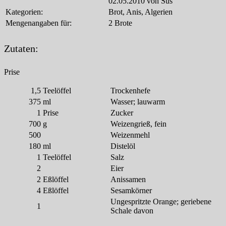
02.05.2010 von Sus
Kategorien:
Brot, Anis, Algerien
Mengenangaben für:
2 Brote
Zutaten:
Prise
1,5
Teelöffel
Trockenhefe
375
ml
Wasser; lauwarm
1
Prise
Zucker
700
g
Weizengrieß, fein
500
Weizenmehl
180
ml
Distelöl
1
Teelöffel
Salz
2
Eier
2
Eßlöffel
Anissamen
4
Eßlöffel
Sesamkörner
Ungespritzte Orange; geriebene
1
Schale davon