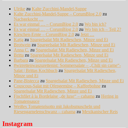
Ulrike
zu
Kalte Zucchini-Mandel-Suppe
Kalte Zucchini-Mandel-Suppe – CorumBlog 2.0
zu
Nachgekocht …
Es war einmal … – CorumBlog 2.0
zu
Wo bin ich?
Es war einmal … – CorumBlog 2.0
zu
Wo bin ich – Teil 2?
Kirschen-Ernte – CorumBlog 2.0
zu
Jetzt …
Katja
zu
Spargelsalat Mit Radieschen, Minze und Ei
Brotwein
zu
Spargelsalat Mit Radieschen, Minze und Ei
Anna C.
zu
Spargelsalat Mit Radieschen, Minze und Ei
Britta
zu
Spargelsalat Mit Radieschen, Minze und Ei
Barbara
zu
Spargelsalat Mit Radieschen, Minze und Ei
#wirrettenwaszurettenist: Sommersalate – „Chili sin carne“-
Salat | Brittas Kochbuch
zu
Spargelsalat Mit Radieschen,
Minze und Ei
Pane-Bistecca
zu
Spargelsalat Mit Radieschen, Minze und Ei
Couscous-Salat mit Ofengemüse – Kaffeebohne
zu
Spargelsalat Mit Radieschen, Minze und Ei
Fischfilet à la Bordelaise „de luxe“ – cahama
zu
Hering in
Tomatensauce
Weißes Tomatenrisotto mit Jakobsmuscheln und
Riesengarnelenschwanz – cahama
zu
Mexikanischer Reis
Instagram