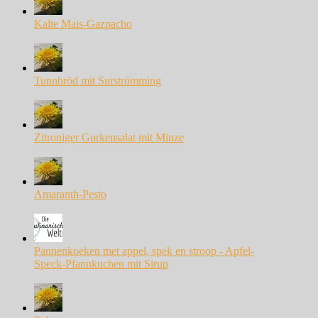
Kalte Mais-Gazpacho
Tunnbröd mit Surströmming
Zitroniger Gurkensalat mit Minze
Amaranth-Pesto
Pannenkoeken met appel, spek en stroop - Apfel-
Speck-Pfannkuchen mit Sirup