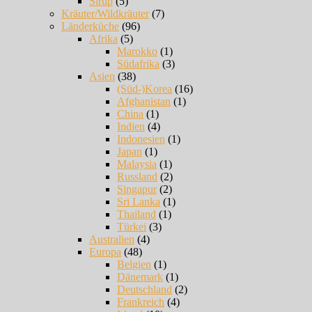
Sirup
(5)
Kräuter/Wildkräuter
(7)
Länderküche
(96)
Afrika
(5)
Marokko
(1)
Südafrika
(3)
Asien
(38)
(Süd-)Korea
(16)
Afghanistan
(1)
China
(1)
Indien
(4)
Indonesien
(1)
Japan
(1)
Malaysia
(1)
Russland
(2)
Singapur
(2)
Sri Lanka
(1)
Thailand
(1)
Türkei
(3)
Australien
(4)
Europa
(48)
Belgien
(1)
Dänemark
(1)
Deutschland
(2)
Frankreich
(4)