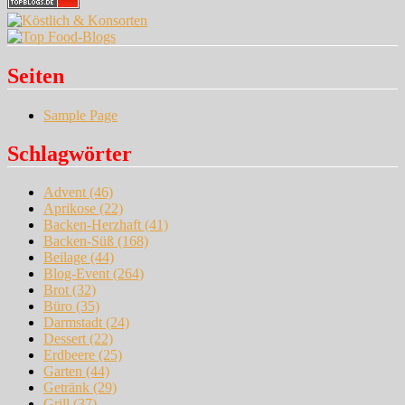
Seiten
Sample Page
Schlagwörter
Advent
(46)
Aprikose
(22)
Backen-Herzhaft
(41)
Backen-Süß
(168)
Beilage
(44)
Blog-Event
(264)
Brot
(32)
Büro
(35)
Darmstadt
(24)
Dessert
(22)
Erdbeere
(25)
Garten
(44)
Getränk
(29)
Grill
(37)