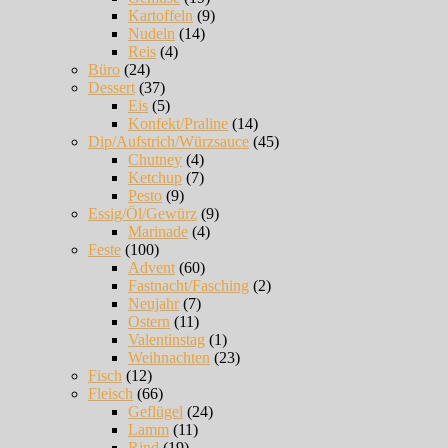
Kartoffeln
(9)
Nudeln
(14)
Reis
(4)
Büro
(24)
Dessert
(37)
Eis
(5)
Konfekt/Praline
(14)
Dip/Aufstrich/Würzsauce
(45)
Chutney
(4)
Ketchup
(7)
Pesto
(9)
Essig/Öl/Gewürz
(9)
Marinade
(4)
Feste
(100)
Advent
(60)
Fastnacht/Fasching
(2)
Neujahr
(7)
Ostern
(11)
Valentinstag
(1)
Weihnachten
(23)
Fisch
(12)
Fleisch
(66)
Geflügel
(24)
Lamm
(11)
Rind
(19)