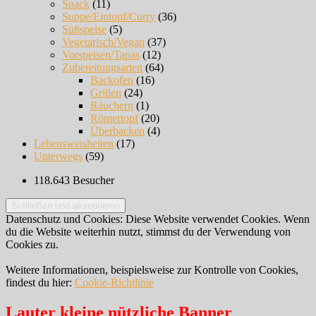
Snack
(11)
Suppe/Eintopf/Curry
(36)
Süßspeise
(5)
Vegetarisch/Vegan
(37)
Vorspeisen/Tapas
(12)
Zubereitungsarten
(64)
Backofen
(16)
Grillen
(24)
Räuchern
(1)
Römertopf
(20)
Überbacken
(4)
Lebensweisheiten
(17)
Unterwegs
(59)
118.643 Besucher
Datenschutz und Cookies: Diese Website verwendet Cookies. Wenn
du die Website weiterhin nutzt, stimmst du der Verwendung von
Cookies zu.
Weitere Informationen, beispielsweise zur Kontrolle von Cookies,
findest du hier:
Cookie-Richtlinie
Lauter kleine nützliche Banner