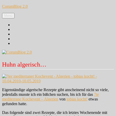
Zum
CorumBlog 2.0
Inhalt
springen
Menü
Facebook
Instagram
Pinterest
Google+
Twitter
Huhn algerisch…
Eigenständige algerische Rezepte gibt anscheinend nicht so viele,
jedenfalls musste ich ein bißchen suchen, bis ich für das
7te
mediterrane Kochevent – Algerien
von
tobias kocht!
etwas
gefunden hatte.
Das folgende sind zwei Rezepte, die ich letztes Wochenende mit