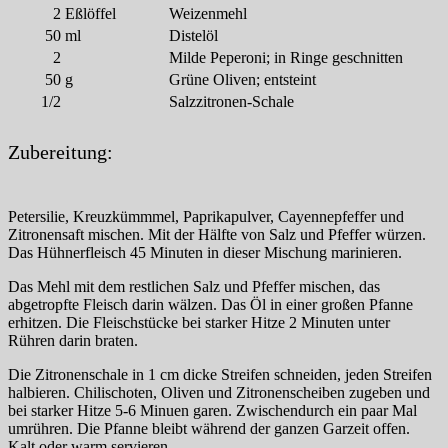
2
Eßlöffel
Weizenmehl
50
ml
Distelöl
2
Milde Peperoni; in Ringe geschnitten
50
g
Grüne Oliven; entsteint
1/2
Salzzitronen-Schale
Zubereitung:
Petersilie, Kreuzkümmmel, Paprikapulver, Cayennepfeffer und
Zitronensaft mischen. Mit der Hälfte von Salz und Pfeffer würzen.
Das Hühnerfleisch 45 Minuten in dieser Mischung marinieren.
Das Mehl mit dem restlichen Salz und Pfeffer mischen, das
abgetropfte Fleisch darin wälzen. Das Öl in einer großen Pfanne
erhitzen. Die Fleischstücke bei starker Hitze 2 Minuten unter
Rühren darin braten.
Die Zitronenschale in 1 cm dicke Streifen schneiden, jeden Streifen
halbieren. Chilischoten, Oliven und Zitronenscheiben zugeben und
bei starker Hitze 5-6 Minuen garen. Zwischendurch ein paar Mal
umrühren. Die Pfanne bleibt während der ganzen Garzeit offen.
Kalt oder warm servieren.