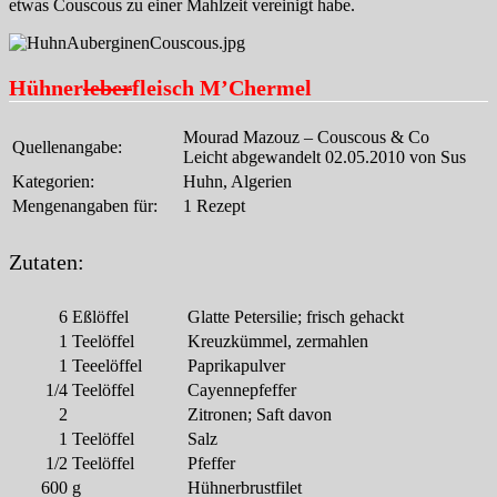
etwas Couscous zu einer Mahlzeit vereinigt habe.
Hühner
leber
fleisch M’Chermel
Mourad Mazouz – Couscous & Co
Quellenangabe:
Leicht abgewandelt 02.05.2010 von Sus
Kategorien:
Huhn, Algerien
Mengenangaben für:
1 Rezept
Zutaten:
6
Eßlöffel
Glatte Petersilie; frisch gehackt
1
Teelöffel
Kreuzkümmel, zermahlen
1
Teeelöffel
Paprikapulver
1/4
Teelöffel
Cayennepfeffer
2
Zitronen; Saft davon
1
Teelöffel
Salz
1/2
Teelöffel
Pfeffer
600
g
Hühnerbrustfilet