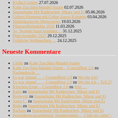
Ki-Ba-Cookies
27.07.2026
Kalte Zucchini-Mandel-Suppe
02.07.2026
Spargelsalat Mit Radieschen, Minze und Ei
05.06.2026
Grünes Hummus mit Grüne-Sauce-Kräutern
03.04.2026
Südafrikanische Hertzoggies
19.03.2026
Pflanzenflohmärkte 2026
11.03.2026
So, Neujahr kann kommen…
31.12.2025
Plätzchenteller 2025
29.12.2025
Fröhliche Weihnachten …
24.12.2025
Neueste Kommentare
Ulrike
zu
Kalte Zucchini-Mandel-Suppe
Kalte Zucchini-Mandel-Suppe – CorumBlog 2.0
zu
Nachgekocht …
Es war einmal … – CorumBlog 2.0
zu
Wo bin ich?
Es war einmal … – CorumBlog 2.0
zu
Wo bin ich – Teil 2?
Kirschen-Ernte – CorumBlog 2.0
zu
Jetzt …
Katja
zu
Spargelsalat Mit Radieschen, Minze und Ei
Brotwein
zu
Spargelsalat Mit Radieschen, Minze und Ei
Anna C.
zu
Spargelsalat Mit Radieschen, Minze und Ei
Britta
zu
Spargelsalat Mit Radieschen, Minze und Ei
Barbara
zu
Spargelsalat Mit Radieschen, Minze und Ei
#wirrettenwaszurettenist: Sommersalate – „Chili sin carne“-