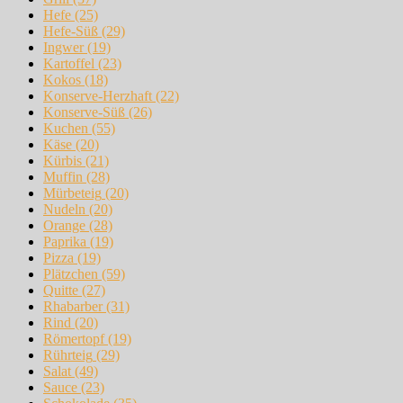
Hefe
(25)
Hefe-Süß
(29)
Ingwer
(19)
Kartoffel
(23)
Kokos
(18)
Konserve-Herzhaft
(22)
Konserve-Süß
(26)
Kuchen
(55)
Käse
(20)
Kürbis
(21)
Muffin
(28)
Mürbeteig
(20)
Nudeln
(20)
Orange
(28)
Paprika
(19)
Pizza
(19)
Plätzchen
(59)
Quitte
(27)
Rhabarber
(31)
Rind
(20)
Römertopf
(19)
Rührteig
(29)
Salat
(49)
Sauce
(23)