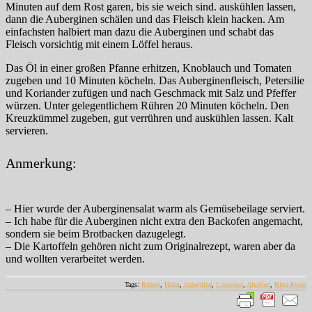
Minuten auf dem Rost garen, bis sie weich sind. auskühlen lassen,
dann die Auberginen schälen und das Fleisch klein hacken. Am
einfachsten halbiert man dazu die Auberginen und schabt das
Fleisch vorsichtig mit einem Löffel heraus.
Das Öl in einer großen Pfanne erhitzen, Knoblauch und Tomaten
zugeben und 10 Minuten köcheln. Das Auberginenfleisch, Petersilie
und Koriander zufügen und nach Geschmack mit Salz und Pfeffer
würzen. Unter gelegentlichem Rühren 20 Minuten köcheln. Den
Kreuzkümmel zugeben, gut verrühren und auskühlen lassen. Kalt
servieren.
Anmerkung:
– Hier wurde der Auberginensalat warm als Gemüsebeilage serviert.
– Ich habe für die Auberginen nicht extra den Backofen angemacht,
sondern sie beim Brotbacken dazugelegt.
– Die Kartoffeln gehören nicht zum Originalrezept, waren aber da
und wollten verarbeitet werden.
Tags:
Rezept
,
Huhn
,
Aubergine
,
Couscous
,
Algerien
,
Blog-Event