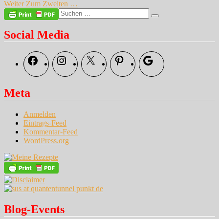
Nächster
Beitrag:
Weiter
Zum Zweiten …
Beitrag:
Suche
Suchen
nach:
Social Media
Facebook
Instagram
X
Pinterest
Google
Meta
Anmelden
Eintrags-Feed
Kommentar-Feed
WordPress.org
Blog-Events