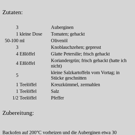
Zutaten:
3
Auberginen
1
kleine Dose
Tomaten; gehackt
50-100
ml
Olivenöl
3
Knoblauchzehen; gepresst
4
Eßlöffel
Glatte Petersilie; frisch gehackt
Koriandergrün; frisch gehackt (hatte ich
4
Eßlöffel
nicht)
kleine Salzkartoffeln vom Vortag; in
5
Stücke geschnitten
1
Teelöffel
Kreuzkümmel, zermahlen
1
Teelöffel
Salz
1/2
Teelöffel
Pfeffer
Zubereitung:
Backofen auf 200°C vorheizen und die Auberginen etwa 30