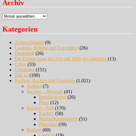
Archiv
Archiv
Kategorien
Aufgeschnappt
(9)
Cooking, Baking and Everything
(26)
Darmstadt
(26)
Die Erforschung des Ichs mit Hilfe des Internets
(13)
Getier
(33)
Grünfutter
(151)
Halt so
(100)
Kochen, Backen und Genießen
(1.021)
Auflauf
(7)
Backen – Herzhaft
(41)
Brot/Brötchen
(26)
Pizza
(12)
Backen – Süß
(170)
Kuchen
(58)
Muffin/Kleingebäck
(51)
Plätzchen
(59)
Beilage
(60)
Gemüse
(19)