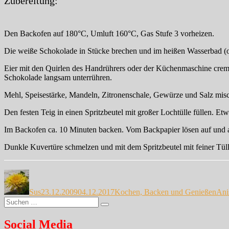
Zubereitung:
Den Backofen auf 180°C, Umluft 160°C, Gas Stufe 3 vorheizen.
Die weiße Schokolade in Stücke brechen und im heißen Wasserbad (o
Eier mit den Quirlen des Handrührers oder der Küchenmaschine cremig 
Schokolade langsam unterrühren.
Mehl, Speisestärke, Mandeln, Zitronenschale, Gewürze und Salz mis
Den festen Teig in einen Spritzbeutel mit großer Lochtülle füllen. Et
Im Backofen ca. 10 Minuten backen. Vom Backpapier lösen auf und a
Dunkle Kuvertüre schmelzen und mit dem Spritzbeutel mit feiner Tülle
Autor
Veröffentlicht
Kategorien
Sch
am
Sus
23.12.2009
04.12.2017
Kochen, Backen und Genießen
Ani
Suche
Suchen
nach:
Social Media