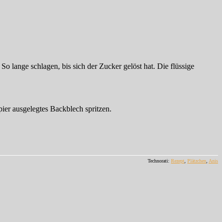
 lange schlagen, bis sich der Zucker gelöst hat. Die flüssige
pier ausgelegtes Backblech spritzen.
Technorati:
Rezept
,
Plätzchen
,
Anis
hnell
och
…