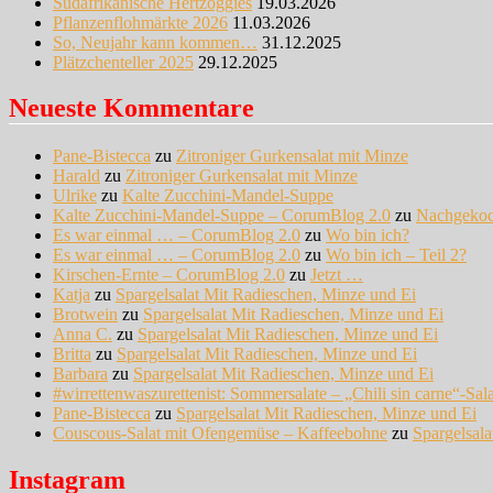
Südafrikanische Hertzoggies
19.03.2026
Pflanzenflohmärkte 2026
11.03.2026
So, Neujahr kann kommen…
31.12.2025
Plätzchenteller 2025
29.12.2025
Neueste Kommentare
Pane-Bistecca
zu
Zitroniger Gurkensalat mit Minze
Harald
zu
Zitroniger Gurkensalat mit Minze
Ulrike
zu
Kalte Zucchini-Mandel-Suppe
Kalte Zucchini-Mandel-Suppe – CorumBlog 2.0
zu
Nachgeko
Es war einmal … – CorumBlog 2.0
zu
Wo bin ich?
Es war einmal … – CorumBlog 2.0
zu
Wo bin ich – Teil 2?
Kirschen-Ernte – CorumBlog 2.0
zu
Jetzt …
Katja
zu
Spargelsalat Mit Radieschen, Minze und Ei
Brotwein
zu
Spargelsalat Mit Radieschen, Minze und Ei
Anna C.
zu
Spargelsalat Mit Radieschen, Minze und Ei
Britta
zu
Spargelsalat Mit Radieschen, Minze und Ei
Barbara
zu
Spargelsalat Mit Radieschen, Minze und Ei
#wirrettenwaszurettenist: Sommersalate – „Chili sin carne“-Sal
Pane-Bistecca
zu
Spargelsalat Mit Radieschen, Minze und Ei
Couscous-Salat mit Ofengemüse – Kaffeebohne
zu
Spargelsal
Instagram