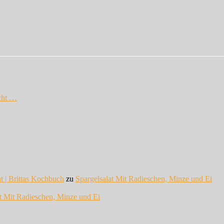
cht …
at | Brittas Kochbuch
zu
Spargelsalat Mit Radieschen, Minze und Ei
at Mit Radieschen, Minze und Ei