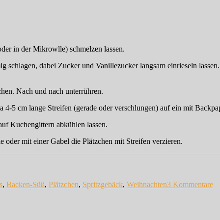
der in der Mikrowlle) schmelzen lassen.
schlagen, dabei Zucker und Vanillezucker langsam einrieseln lassen. So
chen. Nach und nach unterrühren.
wa 4-5 cm lange Streifen (gerade oder verschlungen) auf ein mit Backpa
uf Kuchengittern abkühlen lassen.
 oder mit einer Gabel die Plätzchen mit Streifen verzieren.
lagwörter
zu
Sc
s
,
Backen-Süß
,
Plätzchen
,
Spritzgebäck
,
Weihnachten
3 Kommentare
n