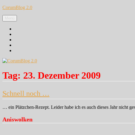
Zum
CorumBlog 2.0
Inhalt
springen
Menü
Facebook
Instagram
Pinterest
Google+
Twitter
Tag:
23. Dezember 2009
Schnell noch …
… ein Plätzchen-Rezept. Leider habe ich es auch dieses Jahr nicht g
Aniswolken