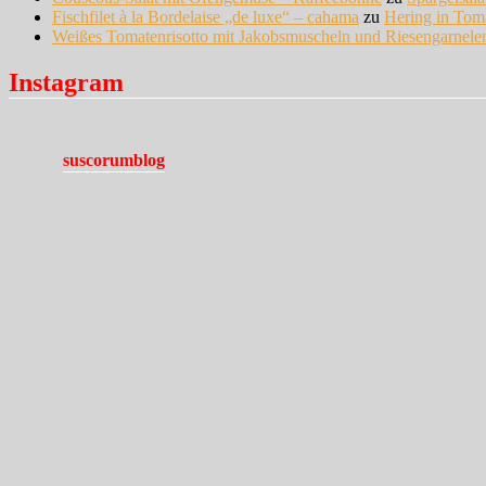
Fischfilet à la Bordelaise „de luxe“ – cahama
zu
Hering in Tom
Weißes Tomatenrisotto mit Jakobsmuscheln und Riesengarnel
Instagram
suscorumblog