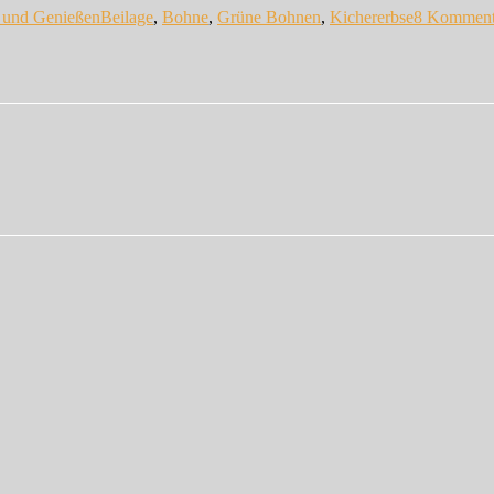
 und Genießen
Beilage
,
Bohne
,
Grüne Bohnen
,
Kichererbse
8 Komment