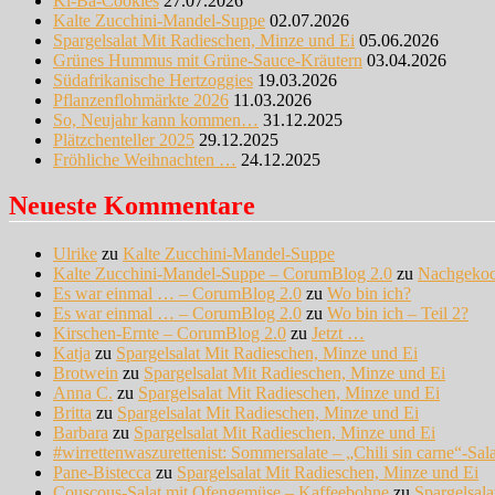
Ki-Ba-Cookies
27.07.2026
Kalte Zucchini-Mandel-Suppe
02.07.2026
Spargelsalat Mit Radieschen, Minze und Ei
05.06.2026
Grünes Hummus mit Grüne-Sauce-Kräutern
03.04.2026
Südafrikanische Hertzoggies
19.03.2026
Pflanzenflohmärkte 2026
11.03.2026
So, Neujahr kann kommen…
31.12.2025
Plätzchenteller 2025
29.12.2025
Fröhliche Weihnachten …
24.12.2025
Neueste Kommentare
Ulrike
zu
Kalte Zucchini-Mandel-Suppe
Kalte Zucchini-Mandel-Suppe – CorumBlog 2.0
zu
Nachgeko
Es war einmal … – CorumBlog 2.0
zu
Wo bin ich?
Es war einmal … – CorumBlog 2.0
zu
Wo bin ich – Teil 2?
Kirschen-Ernte – CorumBlog 2.0
zu
Jetzt …
Katja
zu
Spargelsalat Mit Radieschen, Minze und Ei
Brotwein
zu
Spargelsalat Mit Radieschen, Minze und Ei
Anna C.
zu
Spargelsalat Mit Radieschen, Minze und Ei
Britta
zu
Spargelsalat Mit Radieschen, Minze und Ei
Barbara
zu
Spargelsalat Mit Radieschen, Minze und Ei
#wirrettenwaszurettenist: Sommersalate – „Chili sin carne“-Sal
Pane-Bistecca
zu
Spargelsalat Mit Radieschen, Minze und Ei
Couscous-Salat mit Ofengemüse – Kaffeebohne
zu
Spargelsal