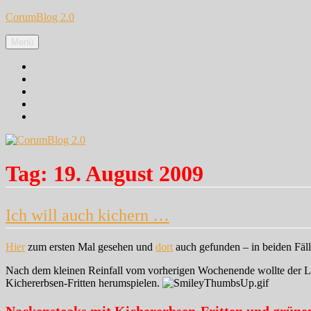
Zum
CorumBlog 2.0
Inhalt
springen
Menü
Facebook
Instagram
Pinterest
Google+
Twitter
Tag:
19. August 2009
Ich will auch kichern …
Hier
zum ersten Mal gesehen und
dort
auch gefunden – in beiden Fäll
Nach dem kleinen Reinfall vom vorherigen Wochenende wollte der Lieb
Kichererbsen-Fritten herumspielen.
Nackensteaks mit Kichererbsen-Fritten und grün