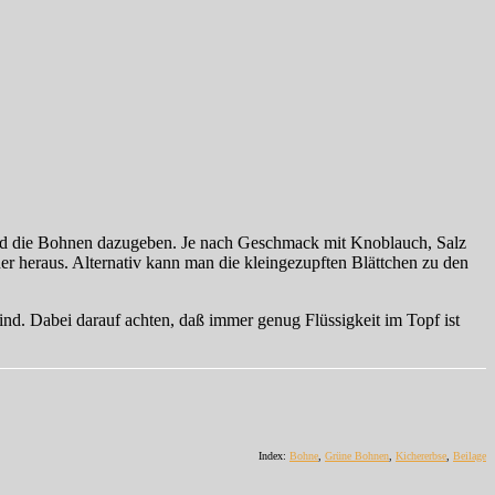
nd die Bohnen dazugeben. Je nach Geschmack mit Knoblauch, Salz
er heraus. Alternativ kann man die kleingezupften Blättchen zu den
nd. Dabei darauf achten, daß immer genug Flüssigkeit im Topf ist
Index:
Bohne
,
Grüne Bohnen
,
Kichererbse
,
Beilage
zu
Ich