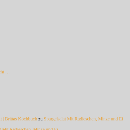
cht …
at | Brittas Kochbuch
zu
Spargelsalat Mit Radieschen, Minze und Ei
at Mit Radieschen, Minze und Ei