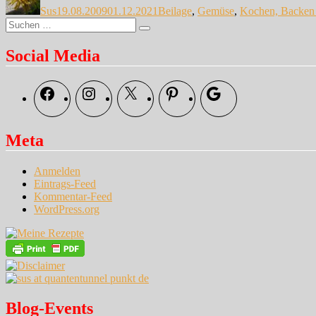
Sus
19.08.2009
01.12.2021
Beilage
,
Gemüse
,
Kochen, Backen
Suche
Suchen
nach:
Social Media
Facebook
Instagram
X
Pinterest
Google
Meta
Anmelden
Eintrags-Feed
Kommentar-Feed
WordPress.org
Blog-Events