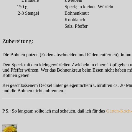
2
mittlere
Zwiebeln
150
g
Speck; in kleinen Würfeln
2-3
Stengel
Bohnenkraut
Knoblauch
Salz, Pfeffer
Zubereitung:
Die Bohnen putzen (Enden abschneiden und Fäden entfernen), in mu
Den Speck mit den kleingewürfelten Zwiebeln in einem Topf geben 
und Pfeffer würzen. Wer das Bohnenkraut beim Essen nicht haben möch
Bohnen geben.
Bei geschlossenem Deckel unter gelegentlichem Umrühren ca. 20 Minut
und die Bohnen nicht anbrennen.
P.S.: So langsam sollte ich mal schauen, daß ich für das
Garten-Koch
Autor
Veröffentlicht
Kategorien
am