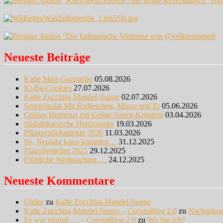
Neueste Beiträge
Kalte Mais-Gazpacho
05.08.2026
Ki-Ba-Cookies
27.07.2026
Kalte Zucchini-Mandel-Suppe
02.07.2026
Spargelsalat Mit Radieschen, Minze und Ei
05.06.2026
Grünes Hummus mit Grüne-Sauce-Kräutern
03.04.2026
Südafrikanische Hertzoggies
19.03.2026
Pflanzenflohmärkte 2026
11.03.2026
So, Neujahr kann kommen…
31.12.2025
Plätzchenteller 2025
29.12.2025
Fröhliche Weihnachten …
24.12.2025
Neueste Kommentare
Ulrike
zu
Kalte Zucchini-Mandel-Suppe
Kalte Zucchini-Mandel-Suppe – CorumBlog 2.0
zu
Nachgeko
Es war einmal … – CorumBlog 2.0
zu
Wo bin ich?