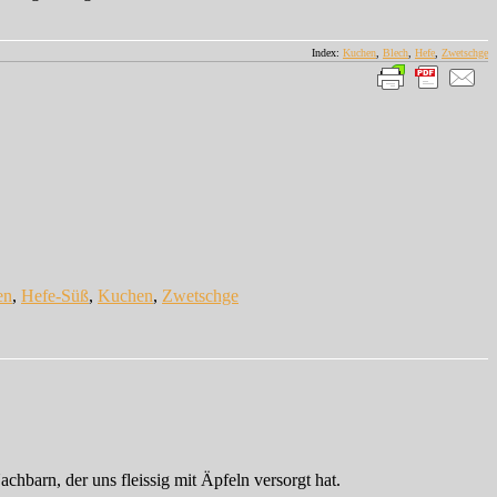
Index:
Kuchen
,
Blech
,
Hefe
,
Zwetschge
en
,
Hefe-Süß
,
Kuchen
,
Zwetschge
hbarn, der uns fleissig mit Äpfeln versorgt hat.