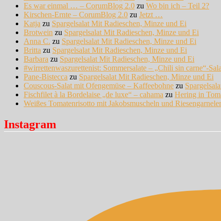
Es war einmal … – CorumBlog 2.0
zu
Wo bin ich – Teil 2?
Kirschen-Ernte – CorumBlog 2.0
zu
Jetzt …
Katja
zu
Spargelsalat Mit Radieschen, Minze und Ei
Brotwein
zu
Spargelsalat Mit Radieschen, Minze und Ei
Anna C.
zu
Spargelsalat Mit Radieschen, Minze und Ei
Britta
zu
Spargelsalat Mit Radieschen, Minze und Ei
Barbara
zu
Spargelsalat Mit Radieschen, Minze und Ei
#wirrettenwaszurettenist: Sommersalate – „Chili sin carne“-Sal
Pane-Bistecca
zu
Spargelsalat Mit Radieschen, Minze und Ei
Couscous-Salat mit Ofengemüse – Kaffeebohne
zu
Spargelsal
Fischfilet à la Bordelaise „de luxe“ – cahama
zu
Hering in Tom
Weißes Tomatenrisotto mit Jakobsmuscheln und Riesengarnel
Instagram