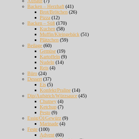
Auflauf
(7)
Backen – Herzhaft
(41)
Brot/Brötchen
(26)
Pizza
(12)
Backen – Süß
(170)
Kuchen
(58)
Muffin/Kleingebäck
(51)
Plätzchen
(59)
Beilage
(60)
Gemüse
(19)
Kartoffeln
(9)
Nudeln
(14)
Reis
(4)
Büro
(24)
Dessert
(37)
Eis
(5)
Konfekt/Praline
(14)
Dip/Aufstrich/Würzsauce
(45)
Chutney
(4)
Ketchup
(7)
Pesto
(9)
Essig/Öl/Gewürz
(9)
Marinade
(4)
Feste
(100)
Advent
(60)