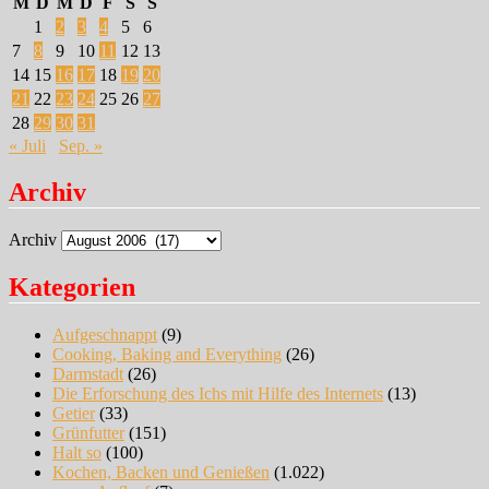
M
D
M
D
F
S
S
1
2
3
4
5
6
7
8
9
10
11
12
13
14
15
16
17
18
19
20
21
22
23
24
25
26
27
28
29
30
31
« Juli
Sep. »
Archiv
Archiv
Kategorien
Aufgeschnappt
(9)
Cooking, Baking and Everything
(26)
Darmstadt
(26)
Die Erforschung des Ichs mit Hilfe des Internets
(13)
Getier
(33)
Grünfutter
(151)
Halt so
(100)
Kochen, Backen und Genießen
(1.022)