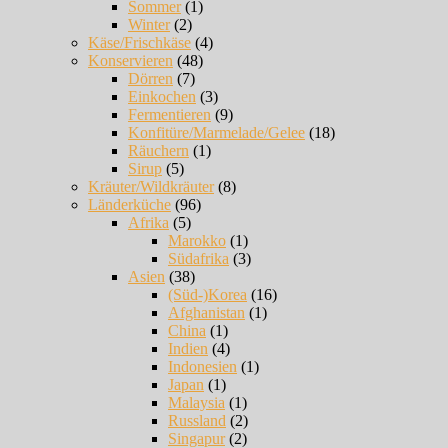
Sommer
(1)
Winter
(2)
Käse/Frischkäse
(4)
Konservieren
(48)
Dörren
(7)
Einkochen
(3)
Fermentieren
(9)
Konfitüre/Marmelade/Gelee
(18)
Räuchern
(1)
Sirup
(5)
Kräuter/Wildkräuter
(8)
Länderküche
(96)
Afrika
(5)
Marokko
(1)
Südafrika
(3)
Asien
(38)
(Süd-)Korea
(16)
Afghanistan
(1)
China
(1)
Indien
(4)
Indonesien
(1)
Japan
(1)
Malaysia
(1)
Russland
(2)
Singapur
(2)