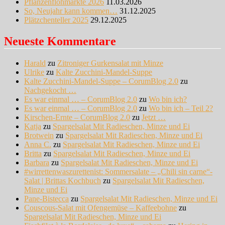
Pflanzenflohmärkte 2026
11.03.2026
So, Neujahr kann kommen…
31.12.2025
Plätzchenteller 2025
29.12.2025
Neueste Kommentare
Harald
zu
Zitroniger Gurkensalat mit Minze
Ulrike
zu
Kalte Zucchini-Mandel-Suppe
Kalte Zucchini-Mandel-Suppe – CorumBlog 2.0
zu
Nachgekocht …
Es war einmal … – CorumBlog 2.0
zu
Wo bin ich?
Es war einmal … – CorumBlog 2.0
zu
Wo bin ich – Teil 2?
Kirschen-Ernte – CorumBlog 2.0
zu
Jetzt …
Katja
zu
Spargelsalat Mit Radieschen, Minze und Ei
Brotwein
zu
Spargelsalat Mit Radieschen, Minze und Ei
Anna C.
zu
Spargelsalat Mit Radieschen, Minze und Ei
Britta
zu
Spargelsalat Mit Radieschen, Minze und Ei
Barbara
zu
Spargelsalat Mit Radieschen, Minze und Ei
#wirrettenwaszurettenist: Sommersalate – „Chili sin carne“-
Salat | Brittas Kochbuch
zu
Spargelsalat Mit Radieschen,
Minze und Ei
Pane-Bistecca
zu
Spargelsalat Mit Radieschen, Minze und Ei
Couscous-Salat mit Ofengemüse – Kaffeebohne
zu
Spargelsalat Mit Radieschen, Minze und Ei