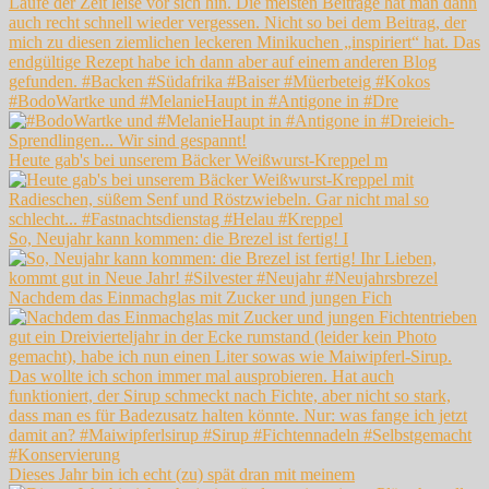
#BodoWartke und #MelanieHaupt in #Antigone in #Dre
Heute gab's bei unserem Bäcker Weißwurst-Kreppel m
So, Neujahr kann kommen: die Brezel ist fertig! I
Nachdem das Einmachglas mit Zucker und jungen Fich
Dieses Jahr bin ich echt (zu) spät dran mit meinem