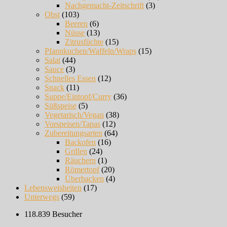
Nachgemacht-Zeitschrift
(3)
Obst
(103)
Beeren
(6)
Nüsse
(13)
Zitrusfüchte
(15)
Pfannkuchen/Waffeln/Wraps
(15)
Salat
(44)
Sauce
(3)
Schnelles Essen
(12)
Snack
(11)
Suppe/Eintopf/Curry
(36)
Süßspeise
(5)
Vegetarisch/Vegan
(38)
Vorspeisen/Tapas
(12)
Zubereitungsarten
(64)
Backofen
(16)
Grillen
(24)
Räuchern
(1)
Römertopf
(20)
Überbacken
(4)
Lebensweisheiten
(17)
Unterwegs
(59)
118.839 Besucher