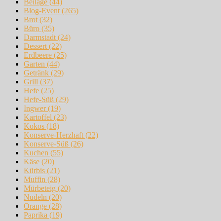
Beilage
(44)
Blog-Event
(265)
Brot
(32)
Büro
(35)
Darmstadt
(24)
Dessert
(22)
Erdbeere
(25)
Garten
(44)
Getränk
(29)
Grill
(37)
Hefe
(25)
Hefe-Süß
(29)
Ingwer
(19)
Kartoffel
(23)
Kokos
(18)
Konserve-Herzhaft
(22)
Konserve-Süß
(26)
Kuchen
(55)
Käse
(20)
Kürbis
(21)
Muffin
(28)
Mürbeteig
(20)
Nudeln
(20)
Orange
(28)
Paprika
(19)