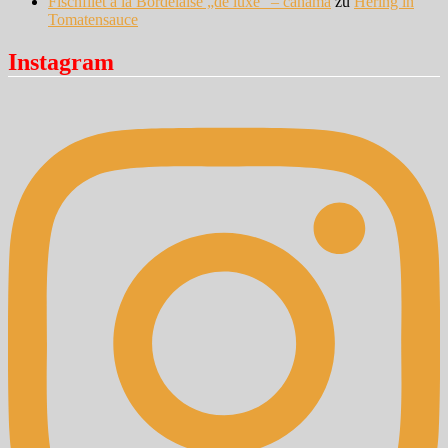
Fischfilet à la Bordelaise „de luxe“ – cahama
zu
Hering in
Tomatensauce
Instagram