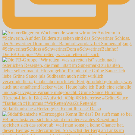
Die FB-Gruppe "Wir retten, was zu retten ist" such
Südafrikanische #Hertzoggies Kennt Ihr das? Da su