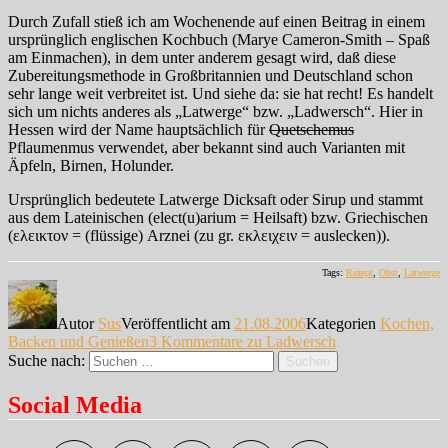
Durch Zufall stieß ich am Wochenende auf einen Beitrag in einem
ursprünglich englischen Kochbuch (Marye Cameron-Smith – Spaß
am Einmachen), in dem unter anderem gesagt wird, daß diese
Zubereitungsmethode in Großbritannien und Deutschland schon
sehr lange weit verbreitet ist. Und siehe da: sie hat recht! Es handelt
sich um nichts anderes als „Latwerge“ bzw. „Ladwersch“. Hier in
Hessen wird der Name hauptsächlich für
Quetschemus
Pflaumenmus verwendet, aber bekannt sind auch Varianten mit
Äpfeln, Birnen, Holunder.
Ursprünglich bedeutete Latwerge Dicksaft oder Sirup und stammt
aus dem Lateinischen (elect(u)arium = Heilsaft) bzw. Griechischen
(ελεικτον = (flüssige) Arznei (zu gr. εκλειχειν = auslecken)).
Tags:
Rezept
,
Obst
,
Latwerge
Autor
Sus
Veröffentlicht am
21.08.2006
Kategorien
Kochen,
Backen und Genießen
3 Kommentare
zu Ladwersch
Suche nach:
Suchen
Social Media