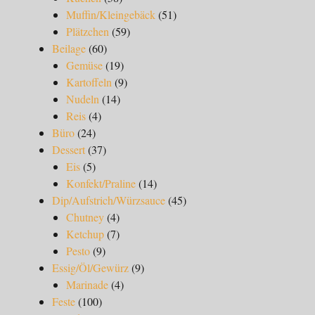
Muffin/Kleingebäck
(51)
Plätzchen
(59)
Beilage
(60)
Gemüse
(19)
Kartoffeln
(9)
Nudeln
(14)
Reis
(4)
Büro
(24)
Dessert
(37)
Eis
(5)
Konfekt/Praline
(14)
Dip/Aufstrich/Würzsauce
(45)
Chutney
(4)
Ketchup
(7)
Pesto
(9)
Essig/Öl/Gewürz
(9)
Marinade
(4)
Feste
(100)