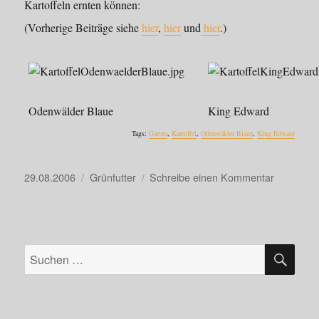
Kartoffeln ernten können:
(Vorherige Beiträge siehe
hier
,
hier
und
hier
.)
Odenwälder Blaue
King Edward
Tags:
Garten
,
Kartoffel
,
Odenwälder Blaue
,
King Edward
Veröffentlicht
Kategorien
zu
29.08.2006
Grünfutter
Schreibe einen Kommentar
am
Kartoffele
SU
Suche
nach: