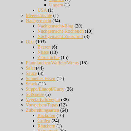
Ungarn
(1)
USA
(1)
Meeresfrüchte
(1)
Nachgemacht
(34)
Nachgemacht-Blog
(20)
Nachgemacht-Kochbuch
(10)
Nachgemacht-Zeitschrift
(3)
Obst
(103)
Beeren
(6)
Nüsse
(13)
Zitrusfüchte
(15)
Pfannkuchen/Waffeln/Wraps
(15)
Salat
(44)
Sauce
(3)
Schnelles Essen
(12)
Snack
(11)
Suppe/Eintopf/Curry
(36)
Süßspeise
(5)
Vegetarisch/Vegan
(38)
Vorspeisen/Tapas
(12)
Zubereitungsarten
(64)
Backofen
(16)
Grillen
(24)
Räuchern
(1)