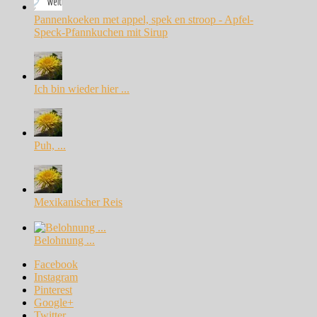
Pannenkoeken met appel, spek en stroop - Apfel-
Speck-Pfannkuchen mit Sirup
Ich bin wieder hier ...
Puh, ...
Mexikanischer Reis
Belohnung ...
Facebook
Instagram
Pinterest
Google+
Twitter