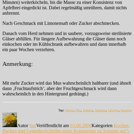
Minuten) weiterköcheln, bis die Masse zu einer Konsistenz von
Apfelbrei eingedickt ist. Dabei regelmäßig umrühren, damit nichts
anbrennt.
Nach Geschmack mit Limonensaft oder Zucker abschmecken.
Danach vom Herd nehmen und in saubere, vorzugsweise sterilisierte
Gläser abfüllen. Für längere Aufbewahrung die Gläser dann noch
einkochen oder im Kühlschrank aufbewahren und dann innerhalb
ein paar Wochen verzehren.
Anmerkung:
Mit mehr Zucker wird das Mus wahrscheinlich haltbarer (und ähnelt
dann ‚Fruchtaufstrich‘, aber der Fruchtgeschmack wird dann
wahrscheinlich in den Hintergrund gedrängt.)
Tags:
Rezept
,
Obst
,
Sommer
,
Nektarine
,
Latwerge
,
Konserve
Autor
Sus
Veröffentlicht am
03.08.2006
Kategorien
Kochen,
Backen und Genießen
Schreibe einen Kommentar
zu Sommer auf’s