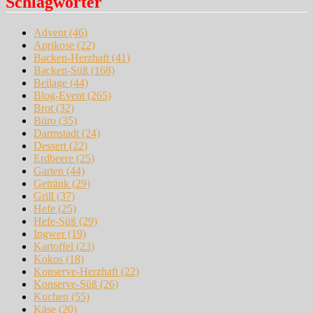
Schlagwörter
Advent
(46)
Aprikose
(22)
Backen-Herzhaft
(41)
Backen-Süß
(168)
Beilage
(44)
Blog-Event
(265)
Brot
(32)
Büro
(35)
Darmstadt
(24)
Dessert
(22)
Erdbeere
(25)
Garten
(44)
Getränk
(29)
Grill
(37)
Hefe
(25)
Hefe-Süß
(29)
Ingwer
(19)
Kartoffel
(23)
Kokos
(18)
Konserve-Herzhaft
(22)
Konserve-Süß
(26)
Kuchen
(55)
Käse
(20)