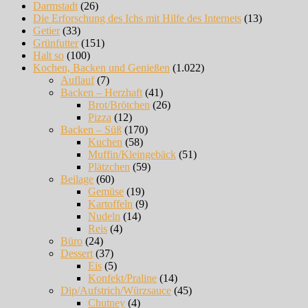
Darmstadt
(26)
Die Erforschung des Ichs mit Hilfe des Internets
(13)
Getier
(33)
Grünfutter
(151)
Halt so
(100)
Kochen, Backen und Genießen
(1.022)
Auflauf
(7)
Backen – Herzhaft
(41)
Brot/Brötchen
(26)
Pizza
(12)
Backen – Süß
(170)
Kuchen
(58)
Muffin/Kleingebäck
(51)
Plätzchen
(59)
Beilage
(60)
Gemüse
(19)
Kartoffeln
(9)
Nudeln
(14)
Reis
(4)
Büro
(24)
Dessert
(37)
Eis
(5)
Konfekt/Praline
(14)
Dip/Aufstrich/Würzsauce
(45)
Chutney
(4)