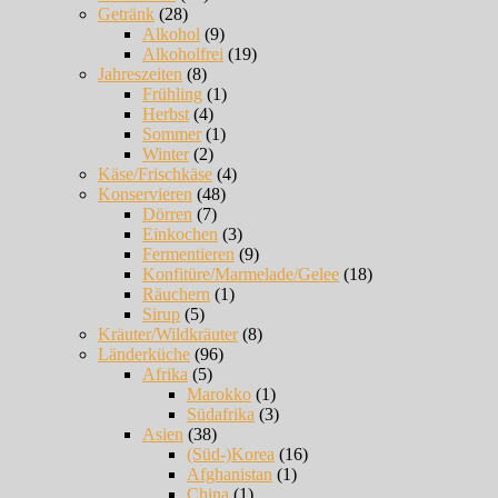
Getränk
(28)
Alkohol
(9)
Alkoholfrei
(19)
Jahreszeiten
(8)
Frühling
(1)
Herbst
(4)
Sommer
(1)
Winter
(2)
Käse/Frischkäse
(4)
Konservieren
(48)
Dörren
(7)
Einkochen
(3)
Fermentieren
(9)
Konfitüre/Marmelade/Gelee
(18)
Räuchern
(1)
Sirup
(5)
Kräuter/Wildkräuter
(8)
Länderküche
(96)
Afrika
(5)
Marokko
(1)
Südafrika
(3)
Asien
(38)
(Süd-)Korea
(16)
Afghanistan
(1)
China
(1)