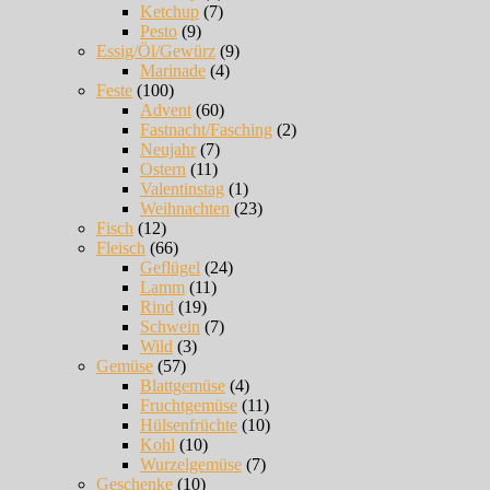
Ketchup
(7)
Pesto
(9)
Essig/Öl/Gewürz
(9)
Marinade
(4)
Feste
(100)
Advent
(60)
Fastnacht/Fasching
(2)
Neujahr
(7)
Ostern
(11)
Valentinstag
(1)
Weihnachten
(23)
Fisch
(12)
Fleisch
(66)
Geflügel
(24)
Lamm
(11)
Rind
(19)
Schwein
(7)
Wild
(3)
Gemüse
(57)
Blattgemüse
(4)
Fruchtgemüse
(11)
Hülsenfrüchte
(10)
Kohl
(10)
Wurzelgemüse
(7)
Geschenke
(10)