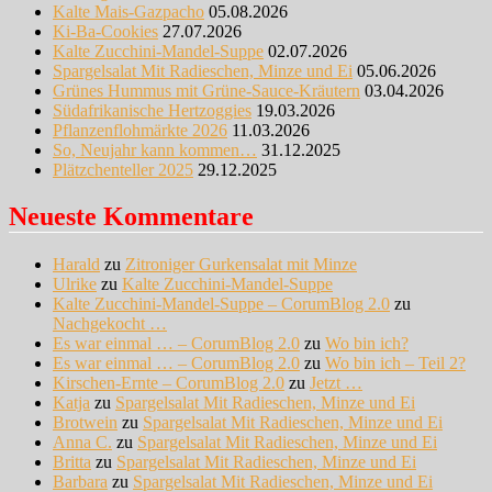
Kalte Mais-Gazpacho
05.08.2026
Ki-Ba-Cookies
27.07.2026
Kalte Zucchini-Mandel-Suppe
02.07.2026
Spargelsalat Mit Radieschen, Minze und Ei
05.06.2026
Grünes Hummus mit Grüne-Sauce-Kräutern
03.04.2026
Südafrikanische Hertzoggies
19.03.2026
Pflanzenflohmärkte 2026
11.03.2026
So, Neujahr kann kommen…
31.12.2025
Plätzchenteller 2025
29.12.2025
Neueste Kommentare
Harald
zu
Zitroniger Gurkensalat mit Minze
Ulrike
zu
Kalte Zucchini-Mandel-Suppe
Kalte Zucchini-Mandel-Suppe – CorumBlog 2.0
zu
Nachgekocht …
Es war einmal … – CorumBlog 2.0
zu
Wo bin ich?
Es war einmal … – CorumBlog 2.0
zu
Wo bin ich – Teil 2?
Kirschen-Ernte – CorumBlog 2.0
zu
Jetzt …
Katja
zu
Spargelsalat Mit Radieschen, Minze und Ei
Brotwein
zu
Spargelsalat Mit Radieschen, Minze und Ei
Anna C.
zu
Spargelsalat Mit Radieschen, Minze und Ei
Britta
zu
Spargelsalat Mit Radieschen, Minze und Ei
Barbara
zu
Spargelsalat Mit Radieschen, Minze und Ei