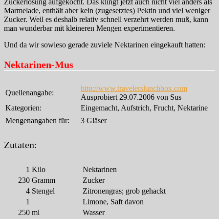
Zuckerlösung aufgekocht. Das klingt jetzt auch nicht viel anders als
Marmelade, enthält aber kein (zugesetztes) Pektin und viel weniger
Zucker. Weil es deshalb relativ schnell verzehrt werden muß, kann
man wunderbar mit kleineren Mengen experimentieren.
Und da wir sowieso gerade zuviele Nektarinen eingekauft hatten:
Nektarinen-Mus
http://www.travelerslunchbox.com
Quellenangabe:
Ausprobiert 29.07.2006 von Sus
Kategorien:
Eingemacht, Aufstrich, Frucht, Nektarine
Mengenangaben für:
3 Gläser
Zutaten:
1
Kilo
Nektarinen
230
Gramm
Zucker
4
Stengel
Zitronengras; grob gehackt
1
Limone, Saft davon
250
ml
Wasser