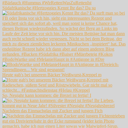
Südafrikanische #Hertzoggies Kennt Ihr das? Da su
#BodoWartke und #MelanieHaupt in #Antigone in #Dre
Heute gab's bei unserem Bäcker Weißwurst-Kreppel m
So, Neujahr kann kommen: die Brezel ist fertig! I
Nachdem das Einmachglas mit Zucker und jungen Fich