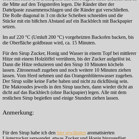
die Mitte auf den Teigstreifen legen. Die Ränder über der
Dattelpaste zusammenschlagen und die Ränder gut verschließen.
Die Rolle diagonal in 3 cm dicke Scheiben schneiden und die
Stücke mit ein bißchen Abstand auf ein Backblech mit Backpapier
setzen.
Im auf 220 °C (Umluft 200 °C) vorgeheizten Backofen backen, bis
die Oberfläche goldbraun wird, ca. 15 Minuten.
Für den Sirup Zucker, Honig und Wasser in einem Topf bei mittlerer
Hitze mit einem Holzlöffel verrühren, bis der Zucker aufgelöst ist.
Dann die Hitze reduzieren und den Sirup 10 Minuten köcheln
lassen. Zitronensaft zugeben und noch weitere 10 Minuten ziehen
lassen. Vom Herd nehmen und das Orangenblütenwasser zugeben.
Der Sirup sollte keine Farbe haben und nicht zu dickflüssig sein.
Die Makroudes jeweils in den Sirup tauchen, dann wieder dicht an
dicht auf das Backblech (ohne Backpapier) legen. Alle mit dem
restlichen Sirup begießen und einige Stunden ziehen lassen.
Anmerkung:
Für den Sirup habe ich den
hier erwähnten
aromatisierten
Läuterzucker verwendet, etwas Zucker und Honig hinzugefügt,