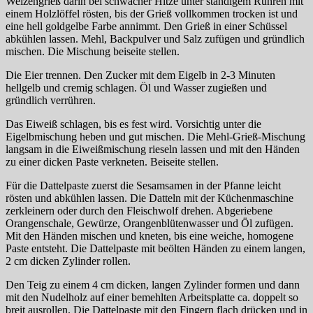
Weizengrieß darin bei schwacher Hitze unter ständigem Rühren mit
einem Holzlöffel rösten, bis der Grieß vollkommen trocken ist und
eine hell goldgelbe Farbe annimmt. Den Grieß in einer Schüssel
abkühlen lassen. Mehl, Backpulver und Salz zufügen und gründlich
mischen. Die Mischung beiseite stellen.
Die Eier trennen. Den Zucker mit dem Eigelb in 2-3 Minuten
hellgelb und cremig schlagen. Öl und Wasser zugießen und
gründlich verrühren.
Das Eiweiß schlagen, bis es fest wird. Vorsichtig unter die
Eigelbmischung heben und gut mischen. Die Mehl-Grieß-Mischung
langsam in die Eiweißmischung rieseln lassen und mit den Händen
zu einer dicken Paste verkneten. Beiseite stellen.
Für die Dattelpaste zuerst die Sesamsamen in der Pfanne leicht
rösten und abkühlen lassen. Die Datteln mit der Küchenmaschine
zerkleinern oder durch den Fleischwolf drehen. Abgeriebene
Orangenschale, Gewürze, Orangenblütenwasser und Öl zufügen.
Mit den Händen mischen und kneten, bis eine weiche, homogene
Paste entsteht. Die Dattelpaste mit beölten Händen zu einem langen,
2 cm dicken Zylinder rollen.
Den Teig zu einem 4 cm dicken, langen Zylinder formen und dann
mit den Nudelholz auf einer bemehlten Arbeitsplatte ca. doppelt so
breit ausrollen. Die Dattelpaste mit den Fingern flach drücken und in