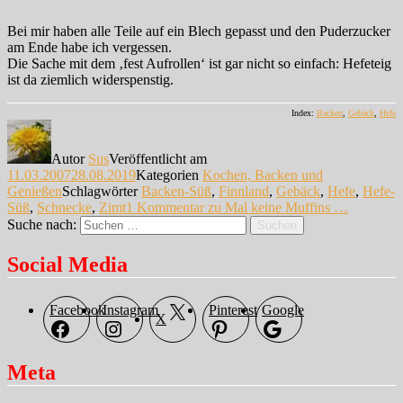
Bei mir haben alle Teile auf ein Blech gepasst und den Puderzucker
am Ende habe ich vergessen.
Die Sache mit dem ‚fest Aufrollen‘ ist gar nicht so einfach: Hefeteig
ist da ziemlich widerspenstig.
Index:
Backen
,
Gebäck
,
Hefe
Autor
Sus
Veröffentlicht am
11.03.2007
28.08.2019
Kategorien
Kochen, Backen und
Genießen
Schlagwörter
Backen-Süß
,
Finnland
,
Gebäck
,
Hefe
,
Hefe-
Süß
,
Schnecke
,
Zimt
1 Kommentar
zu Mal keine Muffins …
Suche nach:
Suchen
Social Media
Facebook
Instagram
Pinterest
Google
X
Meta