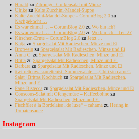
Harald
zu
Zitroniger Gurkensalat mit Minze
Ulrike
zu
Kalte Zucchini-Mandel-Suppe
Kalte Zucchini-Mandel-Suppe – CorumBlog 2.0
zu
Nachgekocht …
Es war einmal … – CorumBlog 2.0
zu
Wo bin ich?
Es war einmal … – CorumBlog 2.0
zu
Wo bin ich – Teil 2?
Kirschen-Ernte – CorumBlog 2.0
zu
Jetzt …
Katja
zu
Spargelsalat Mit Radieschen, Minze und Ei
Brotwein
zu
Spargelsalat Mit Radieschen, Minze und Ei
Anna C.
zu
Spargelsalat Mit Radieschen, Minze und Ei
Britta
zu
Spargelsalat Mit Radieschen, Minze und Ei
Barbara
zu
Spargelsalat Mit Radieschen, Minze und Ei
#wirrettenwaszurettenist: Sommersalate – „Chili sin carne“-
Salat | Brittas Kochbuch
zu
Spargelsalat Mit Radieschen,
Minze und Ei
Pane-Bistecca
zu
Spargelsalat Mit Radieschen, Minze und Ei
Couscous-Salat mit Ofengemüse – Kaffeebohne
zu
Spargelsalat Mit Radieschen, Minze und Ei
Fischfilet à la Bordelaise „de luxe“ – cahama
zu
Hering in
Tomatensauce
Instagram