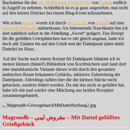
Backaktion für das
16. Mediterrane Koch-Event
von
Tobias
endlich
in Angriff zu nehmen. Schließlich ist es ja ganz angenehm, mal nicht
auf den letzten Drücker bei einem Blog-Event teilzunehmen.
Wie schon
einmal
wurde ich durch
einen Link
von
Robert
auf eine
passende Webseite
aufmerksam. Als bekennende Naschkatze bin ich
dort natürlich sofort in die Abteilung „Sweet“ getigert. Das Rezept
für die gefüllten Griesplätzchen hat es mir gleich angetan, hatte ich
doch alle Zutaten bis auf den Grieß und die Dattelpaste (aber dafür
Datteln) im Haus.
Auf der Suche nach einem Rezept für Dattelpaste blätterte ich in
meiner kleinen (hüstel!) Bibliothek von Kochbüchern und fand dort
eine marokkanische Variante dieses wohl durch den gesamten
arabischen Raum bekannten Gebäcks, inklusive Zubereitung der
Dattelpaste. Allerdings sollten hier die die kleinen Stücke nicht
gebacken, sondern fritiert werden. Da mir das nicht so gefallen hat,
habe ich mir mal wieder eine Mischung aus beiden Rezepten
zusammengebastelt.
Magroudh – مقروض ليبي – Mit Dattel gefülltes
Grießgebäck