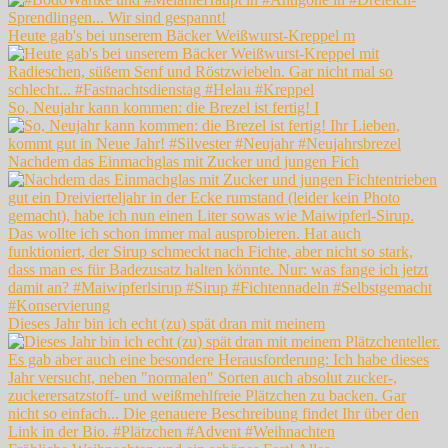
Heute gab's bei unserem Bäcker Weißwurst-Kreppel m
So, Neujahr kann kommen: die Brezel ist fertig! I
Nachdem das Einmachglas mit Zucker und jungen Fich
Dieses Jahr bin ich echt (zu) spät dran mit meinem