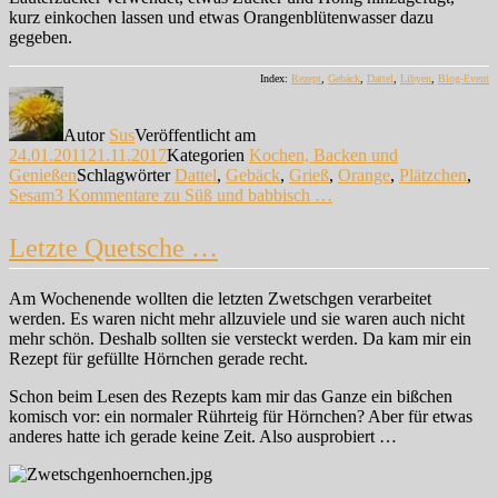
kurz einkochen lassen und etwas Orangenblütenwasser dazu
gegeben.
Index:
Rezept
,
Gebäck
,
Dattel
,
Libyen
,
Blog-Event
Autor
Sus
Veröffentlicht am
24.01.2011
21.11.2017
Kategorien
Kochen, Backen und
Genießen
Schlagwörter
Dattel
,
Gebäck
,
Grieß
,
Orange
,
Plätzchen
,
Sesam
3 Kommentare
zu Süß und babbisch …
Letzte Quetsche …
Am Wochenende wollten die letzten Zwetschgen verarbeitet
werden. Es waren nicht mehr allzuviele und sie waren auch nicht
mehr schön. Deshalb sollten sie versteckt werden. Da kam mir ein
Rezept für gefüllte Hörnchen gerade recht.
Schon beim Lesen des Rezepts kam mir das Ganze ein bißchen
komisch vor: ein normaler Rührteig für Hörnchen? Aber für etwas
anderes hatte ich gerade keine Zeit. Also ausprobiert …