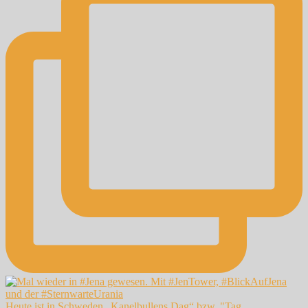
Heute ist in Schweden „Kanelbullens Dag“ bzw. "Tag