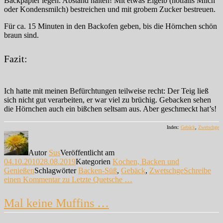
Backpapier legen. Abstand halten! Mit etwas Eigelb (notfalls Milch
oder Kondensmilch) bestreichen und mit grobem Zucker bestreuen.
Für ca. 15 Minuten in den Backofen geben, bis die Hörnchen schön
braun sind.
Fazit:
Ich hatte mit meinen Befürchtungen teilweise recht: Der Teig ließ
sich nicht gut verarbeiten, er war viel zu brüchig. Gebacken sehen
die Hörnchen auch ein bißchen seltsam aus. Aber geschmeckt hat’s!
Index:
Gebäck
,
Zwetschge
Autor
Sus
Veröffentlicht am
04.10.2010
28.08.2019
Kategorien
Kochen, Backen und
Genießen
Schlagwörter
Backen-Süß
,
Gebäck
,
Zwetschge
Schreibe
einen Kommentar
zu Letzte Quetsche …
Mal keine Muffins …