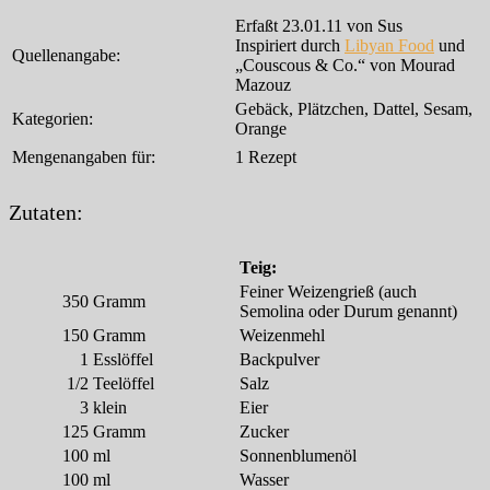
Erfaßt 23.01.11 von Sus
Inspiriert durch
Libyan Food
und
Quellenangabe:
„Couscous & Co.“ von Mourad
Mazouz
Gebäck, Plätzchen, Dattel, Sesam,
Kategorien:
Orange
Mengenangaben für:
1 Rezept
Zutaten:
Teig:
Feiner Weizengrieß (auch
350
Gramm
Semolina oder Durum genannt)
150
Gramm
Weizenmehl
1
Esslöffel
Backpulver
1/2
Teelöffel
Salz
3
klein
Eier
125
Gramm
Zucker
100
ml
Sonnenblumenöl
100
ml
Wasser