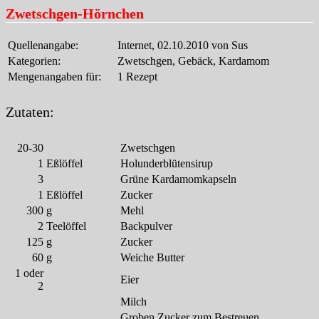
Zwetschgen-Hörnchen
Quellenangabe:
Internet, 02.10.2010 von Sus
Kategorien:
Zwetschgen, Gebäck, Kardamom
Mengenangaben für:
1 Rezept
Zutaten:
20-30
Zwetschgen
1
Eßlöffel
Holunderblütensirup
3
Grüne Kardamomkapseln
1
Eßlöffel
Zucker
300
g
Mehl
2
Teelöffel
Backpulver
125
g
Zucker
60
g
Weiche Butter
1 oder
Eier
2
Milch
Groben Zucker zum Bestreuen