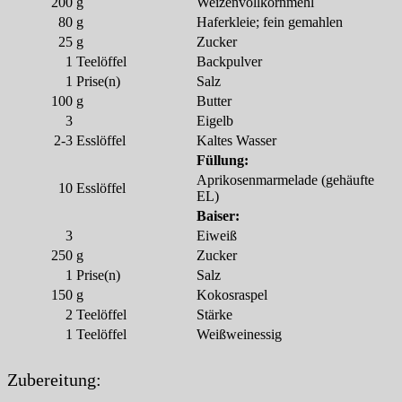
200
g
Weizenvollkornmehl
80
g
Haferkleie; fein gemahlen
25
g
Zucker
1
Teelöffel
Backpulver
1
Prise(n)
Salz
100
g
Butter
3
Eigelb
2-3
Esslöffel
Kaltes Wasser
Füllung:
Aprikosenmarmelade (gehäufte
10
Esslöffel
EL)
Baiser:
3
Eiweiß
250
g
Zucker
1
Prise(n)
Salz
150
g
Kokosraspel
2
Teelöffel
Stärke
1
Teelöffel
Weißweinessig
Zubereitung: