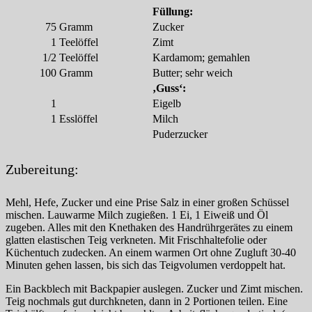
Füllung:
75
Gramm
Zucker
1
Teelöffel
Zimt
1/2
Teelöffel
Kardamom; gemahlen
100
Gramm
Butter; sehr weich
‚Guss‘:
1
Eigelb
1
Esslöffel
Milch
Puderzucker
Zubereitung:
Mehl, Hefe, Zucker und eine Prise Salz in einer großen Schüssel
mischen. Lauwarme Milch zugießen. 1 Ei, 1 Eiweiß und Öl
zugeben. Alles mit den Knethaken des Handrührgerätes zu einem
glatten elastischen Teig ver­kneten. Mit Frischhaltefolie oder
Küchentuch zudecken. An einem warmen Ort ohne Zugluft 30-40
Minuten gehen lassen, bis sich das Teigvolumen verdoppelt hat.
Ein Backblech mit Backpapier auslegen. Zucker und Zimt mischen.
Teig nochmals gut durchkneten, dann in 2 Portionen teilen. Eine