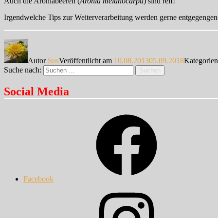
Auch die Aroniabeeren (
Aronia melanocarpa
) sind reif!
Irgendwelche Tips zur Weiterverarbeitung werden gerne entgegeng
Autor
Sus
Veröffentlicht am
10.08.2013
05.09.2018
Kategorie
Suche nach:
Suchen
Social Media
Facebook