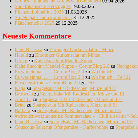
Grünes Hummus mit Grüne-Sauce-Kräutern
03.04.2026
Südafrikanische Hertzoggies
19.03.2026
Pflanzenflohmärkte 2026
11.03.2026
So, Neujahr kann kommen…
31.12.2025
Plätzchenteller 2025
29.12.2025
Neueste Kommentare
Pane-Bistecca
zu
Zitroniger Gurkensalat mit Minze
Harald
zu
Zitroniger Gurkensalat mit Minze
Ulrike
zu
Kalte Zucchini-Mandel-Suppe
Kalte Zucchini-Mandel-Suppe – CorumBlog 2.0
zu
Nachgeko
Es war einmal … – CorumBlog 2.0
zu
Wo bin ich?
Es war einmal … – CorumBlog 2.0
zu
Wo bin ich – Teil 2?
Kirschen-Ernte – CorumBlog 2.0
zu
Jetzt …
Katja
zu
Spargelsalat Mit Radieschen, Minze und Ei
Brotwein
zu
Spargelsalat Mit Radieschen, Minze und Ei
Anna C.
zu
Spargelsalat Mit Radieschen, Minze und Ei
Britta
zu
Spargelsalat Mit Radieschen, Minze und Ei
Barbara
zu
Spargelsalat Mit Radieschen, Minze und Ei
#wirrettenwaszurettenist: Sommersalate – „Chili sin carne“-Sal
Pane-Bistecca
zu
Spargelsalat Mit Radieschen, Minze und Ei
Couscous-Salat mit Ofengemüse – Kaffeebohne
zu
Spargelsal