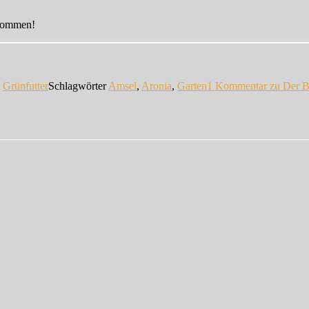
enommen!
n
Grünfutter
Schlagwörter
Amsel
,
Aronia
,
Garten
1 Kommentar
zu Der 