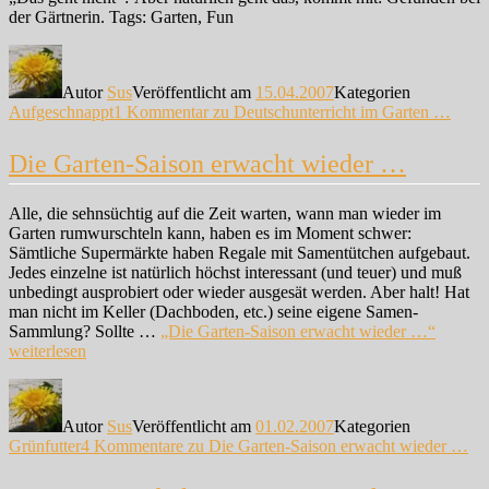
der Gärtnerin. Tags: Garten, Fun
Autor
Sus
Veröffentlicht am
15.04.2007
Kategorien
Aufgeschnappt
1 Kommentar
zu Deutschunterricht im Garten …
Die Garten-Saison erwacht wieder …
Alle, die sehnsüchtig auf die Zeit warten, wann man wieder im
Garten rumwurschteln kann, haben es im Moment schwer:
Sämtliche Supermärkte haben Regale mit Samentütchen aufgebaut.
Jedes einzelne ist natürlich höchst interessant (und teuer) und muß
unbedingt ausprobiert oder wieder ausgesät werden. Aber halt! Hat
man nicht im Keller (Dachboden, etc.) seine eigene Samen-
Sammlung? Sollte …
„Die Garten-Saison erwacht wieder …“
weiterlesen
Autor
Sus
Veröffentlicht am
01.02.2007
Kategorien
Grünfutter
4 Kommentare
zu Die Garten-Saison erwacht wieder …