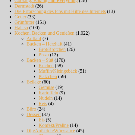
Cooking, Baking and Everything
(26)
Darmstadt
(26)
Die Erforschung des Ichs mit Hilfe des Internets
(13)
Getier
(33)
Grünfutter
(151)
Halt so
(100)
Kochen, Backen und Genießen
(1.022)
Auflauf
(7)
Backen – Herzhaft
(41)
Brot/Brötchen
(26)
Pizza
(12)
Backen – Süß
(170)
Kuchen
(58)
Muffin/Kleingebäck
(51)
Plätzchen
(59)
Beilage
(60)
Gemüse
(19)
Kartoffeln
(9)
Nudeln
(14)
Reis
(4)
Büro
(24)
Dessert
(37)
Eis
(5)
Konfekt/Praline
(14)
Dip/Aufstrich/Würzsauce
(45)