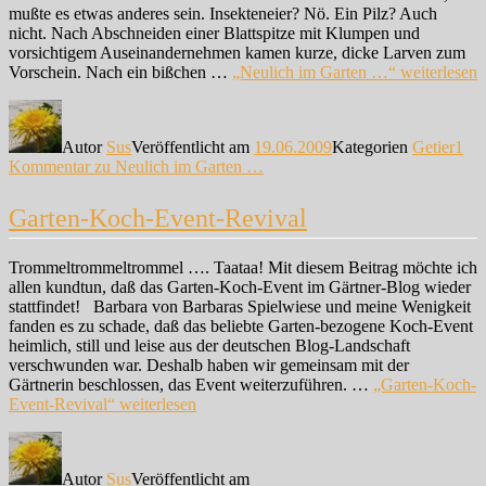
mußte es etwas anderes sein. Insekteneier? Nö. Ein Pilz? Auch
nicht. Nach Abschneiden einer Blattspitze mit Klumpen und
vorsichtigem Auseinandernehmen kamen kurze, dicke Larven zum
Vorschein. Nach ein bißchen …
„Neulich im Garten …“
weiterlesen
Autor
Sus
Veröffentlicht am
19.06.2009
Kategorien
Getier
1
Kommentar
zu Neulich im Garten …
Garten-Koch-Event-Revival
Trommeltrommeltrommel …. Taataa! Mit diesem Beitrag möchte ich
allen kundtun, daß das Garten-Koch-Event im Gärtner-Blog wieder
stattfindet! Barbara von Barbaras Spielwiese und meine Wenigkeit
fanden es zu schade, daß das beliebte Garten-bezogene Koch-Event
heimlich, still und leise aus der deutschen Blog-Landschaft
verschwunden war. Deshalb haben wir gemeinsam mit der
Gärtnerin beschlossen, das Event weiterzuführen. …
„Garten-Koch-
Event-Revival“
weiterlesen
Autor
Sus
Veröffentlicht am