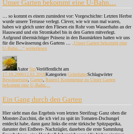
Unser Garten bekommt eine U-Bahn…
… so kommt es einem zumindest vor: Vorgeschichte: Letzten Herbst
wurde unsere Terrasse verlegt. Clever, wie wir nun mal waren,
haben wir gleich unter den Fliesen ein Rohr vom Wasserhahn an der
Hauswand und ein Stromkabel bis in den Garten mitverlegt.
Aufgrund übermächtiger Präsenz in den Baumärkten hatten wir uns
für die Bewässerung des Gartens …
„Unser Garten bekommt eine
U-Bahn…“
weiterlesen
Autor
Sus
Veröffentlicht am
17.10.2006
12.02.2018
Kategorien
Grünfutter
Schlagwörter
Bewässerung
,
Garten
,
Rasen
1 Kommentar
zu Unser Garten
bekommt eine U-Bahn…
Ein Gang durch den Garten
Hier sieht man das Ergebnis vom letzten Streifzug: Ganz oben die
Monster-Zucchini, die ich viel zu spät im Tomaten-Dschungel
entdeckt habe, dann ganz links die erste türkische Spitzpaprika,
darunter drei Erdbeer- Nachzügler, daneben die erste Sammlung