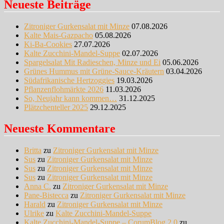
Neueste Beiträge
Zitroniger Gurkensalat mit Minze
07.08.2026
Kalte Mais-Gazpacho
05.08.2026
Ki-Ba-Cookies
27.07.2026
Kalte Zucchini-Mandel-Suppe
02.07.2026
Spargelsalat Mit Radieschen, Minze und Ei
05.06.2026
Grünes Hummus mit Grüne-Sauce-Kräutern
03.04.2026
Südafrikanische Hertzoggies
19.03.2026
Pflanzenflohmärkte 2026
11.03.2026
So, Neujahr kann kommen…
31.12.2025
Plätzchenteller 2025
29.12.2025
Neueste Kommentare
Britta
zu
Zitroniger Gurkensalat mit Minze
Sus
zu
Zitroniger Gurkensalat mit Minze
Sus
zu
Zitroniger Gurkensalat mit Minze
Sus
zu
Zitroniger Gurkensalat mit Minze
Anna C.
zu
Zitroniger Gurkensalat mit Minze
Pane-Bistecca
zu
Zitroniger Gurkensalat mit Minze
Harald
zu
Zitroniger Gurkensalat mit Minze
Ulrike
zu
Kalte Zucchini-Mandel-Suppe
Kalte Zucchini-Mandel-Suppe – CorumBlog 2.0
zu