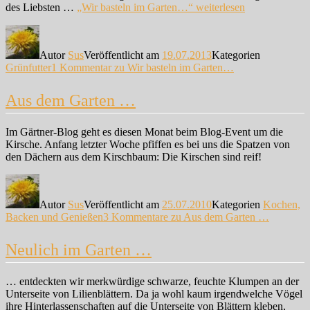
des Liebsten …
„Wir basteln im Garten…“
weiterlesen
Autor
Sus
Veröffentlicht am
19.07.2013
Kategorien
Grünfutter
1 Kommentar
zu Wir basteln im Garten…
Aus dem Garten …
Im Gärtner-Blog geht es diesen Monat beim Blog-Event um die
Kirsche. Anfang letzter Woche pfiffen es bei uns die Spatzen von
den Dächern aus dem Kirschbaum: Die Kirschen sind reif!
Autor
Sus
Veröffentlicht am
25.07.2010
Kategorien
Kochen,
Backen und Genießen
3 Kommentare
zu Aus dem Garten …
Neulich im Garten …
… entdeckten wir merkwürdige schwarze, feuchte Klumpen an der
Unterseite von Lilienblättern. Da ja wohl kaum irgendwelche Vögel
ihre Hinterlassenschaften auf die Unterseite von Blättern kleben,