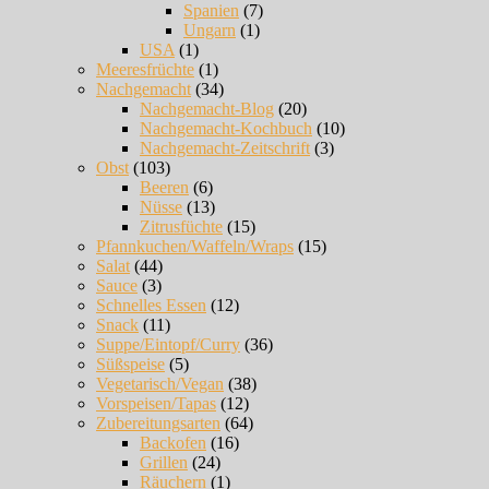
Spanien
(7)
Ungarn
(1)
USA
(1)
Meeresfrüchte
(1)
Nachgemacht
(34)
Nachgemacht-Blog
(20)
Nachgemacht-Kochbuch
(10)
Nachgemacht-Zeitschrift
(3)
Obst
(103)
Beeren
(6)
Nüsse
(13)
Zitrusfüchte
(15)
Pfannkuchen/Waffeln/Wraps
(15)
Salat
(44)
Sauce
(3)
Schnelles Essen
(12)
Snack
(11)
Suppe/Eintopf/Curry
(36)
Süßspeise
(5)
Vegetarisch/Vegan
(38)
Vorspeisen/Tapas
(12)
Zubereitungsarten
(64)
Backofen
(16)
Grillen
(24)
Räuchern
(1)