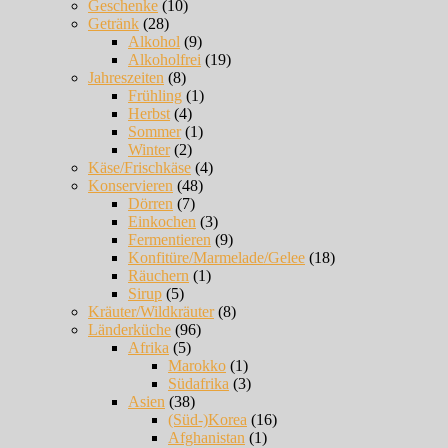
Geschenke
(10)
Getränk
(28)
Alkohol
(9)
Alkoholfrei
(19)
Jahreszeiten
(8)
Frühling
(1)
Herbst
(4)
Sommer
(1)
Winter
(2)
Käse/Frischkäse
(4)
Konservieren
(48)
Dörren
(7)
Einkochen
(3)
Fermentieren
(9)
Konfitüre/Marmelade/Gelee
(18)
Räuchern
(1)
Sirup
(5)
Kräuter/Wildkräuter
(8)
Länderküche
(96)
Afrika
(5)
Marokko
(1)
Südafrika
(3)
Asien
(38)
(Süd-)Korea
(16)
Afghanistan
(1)