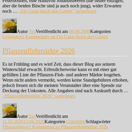
Feuerbohnen, eine Handvoll Johannisbeeren (die bisher einzigen,
aber die beiden Büsche sind ja auch noch jung), wider Erwarten
noch …
„Ein Gang durch den Garten“
weiterlesen
Autor
Sus
Veröffentlicht am
08.08.2006
Kategorien
Grünfutter
2 Kommentare
zu Ein Gang durch den Garten
Pflanzenflohmärkte 2026
Es ist Frühling und es wird Zeit, dass dieser Blog aus seinem
Winterschlaf erwacht. Erfreulicherweise kann es mit einer gut
gefüllten Liste der Pflanzen-Floh- und anderer Märkte losgehen.
Wenn nicht anders vermerkt, werden keine Standgebühren erhoben,
jedoch freuen sich die meisten Veranstalter über eine Spende zur
Deckung der Unkosten. Alle Angaben sind nach Auskunft durch …
„Pflanzenflohmärkte 2026“
weiterlesen
Autor
Sus
Veröffentlicht am
11.03.2026
13.04.2026
Kategorien
Grünfutter
Schlagwörter
Pflanzenbörse
1 Kommentar
zu Pflanzenflohmärkte 2026