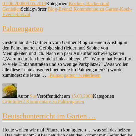
01.06.2008
09.05.2019
Kategorien
Kochen, Backen und
Genießen
Schlagwörter
Blog-Event
2 Kommentare
zu Garten-Koch-
Event-Revival
Palmengarten
Gestern lud die Gärtnerin vom Gärtner-Blog zu einem Ausflug in
den Palmengarten. Gefolgt sind (leider nur) Sabine von
Meinigkeiten und ich. Nach ein paar Anlauffahrschwierigkeiten
(„Warum darf ich hier nicht links abbiegen?“ „Warum hat Frankfurt
so viele Einbahnstraßen und so wenige Parkplätze?“ „Was wollen
alle diese Leute ausgerechnet heute im Palmengarten?“) wurde
zumindest die letzte …
„Palmengarten“
weiterlesen
Autor
Sus
Veröffentlicht am
15.03.2008
Kategorien
Grünfutter
2 Kommentare
zu Palmengarten
Deutschunterricht im Garten …
Heute wollen wir mal Pflanzen konjugieren … was soll das heißen:
„Das geht nicht“? Aber natürlich geht das, kommt mit: Gefunden bei