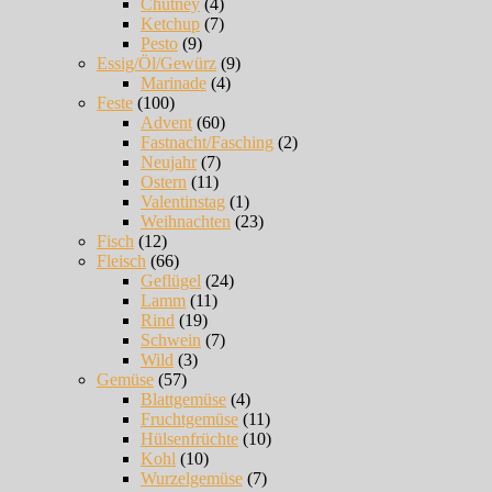
Chutney
(4)
Ketchup
(7)
Pesto
(9)
Essig/Öl/Gewürz
(9)
Marinade
(4)
Feste
(100)
Advent
(60)
Fastnacht/Fasching
(2)
Neujahr
(7)
Ostern
(11)
Valentinstag
(1)
Weihnachten
(23)
Fisch
(12)
Fleisch
(66)
Geflügel
(24)
Lamm
(11)
Rind
(19)
Schwein
(7)
Wild
(3)
Gemüse
(57)
Blattgemüse
(4)
Fruchtgemüse
(11)
Hülsenfrüchte
(10)
Kohl
(10)
Wurzelgemüse
(7)