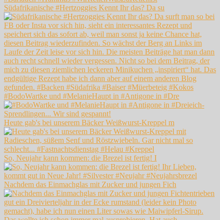
Südafrikanische #Hertzoggies Kennt Ihr das? Da su
#BodoWartke und #MelanieHaupt in #Antigone in #Dre
Heute gab's bei unserem Bäcker Weißwurst-Kreppel m
So, Neujahr kann kommen: die Brezel ist fertig! I
Nachdem das Einmachglas mit Zucker und jungen Fich