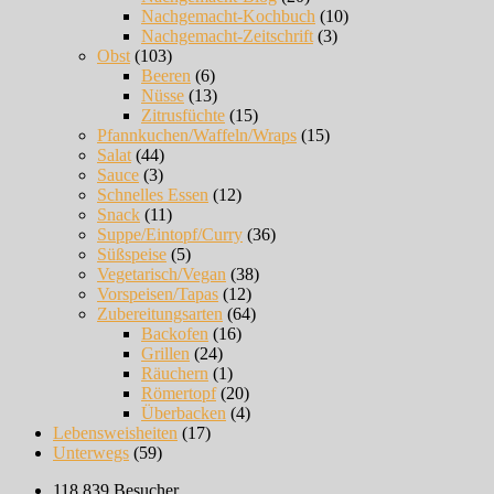
Nachgemacht-Kochbuch
(10)
Nachgemacht-Zeitschrift
(3)
Obst
(103)
Beeren
(6)
Nüsse
(13)
Zitrusfüchte
(15)
Pfannkuchen/Waffeln/Wraps
(15)
Salat
(44)
Sauce
(3)
Schnelles Essen
(12)
Snack
(11)
Suppe/Eintopf/Curry
(36)
Süßspeise
(5)
Vegetarisch/Vegan
(38)
Vorspeisen/Tapas
(12)
Zubereitungsarten
(64)
Backofen
(16)
Grillen
(24)
Räuchern
(1)
Römertopf
(20)
Überbacken
(4)
Lebensweisheiten
(17)
Unterwegs
(59)
118.839 Besucher