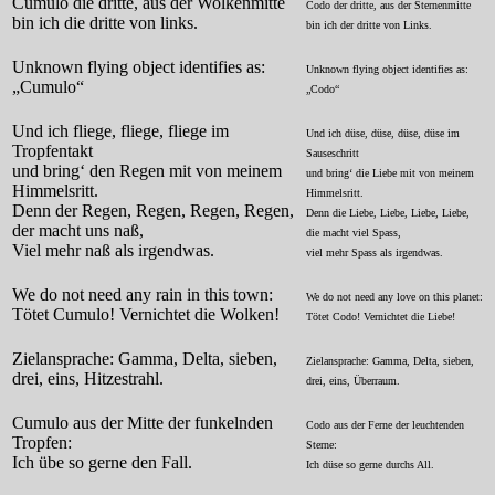
Cumulo die dritte, aus der Wolkenmitte
Codo der dritte, aus der Sternenmitte
bin ich die dritte von links.
bin ich der dritte von Links.
Unknown flying object identifies as:
Unknown flying object identifies as:
„Cumulo“
„Codo“
Und ich fliege, fliege, fliege im
Und ich düse, düse, düse, düse im
Tropfentakt
Sauseschritt
und bring‘ den Regen mit von meinem
und bring‘ die Liebe mit von meinem
Himmelsritt.
Himmelsritt.
Denn der Regen, Regen, Regen, Regen,
Denn die Liebe, Liebe, Liebe, Liebe,
der macht uns naß,
die macht viel Spass,
Viel mehr naß als irgendwas.
viel mehr Spass als irgendwas.
We do not need any rain in this town:
We do not need any love on this planet:
Tötet Cumulo! Vernichtet die Wolken!
Tötet Codo! Vernichtet die Liebe!
Zielansprache: Gamma, Delta, sieben,
Zielansprache: Gamma, Delta, sieben,
drei, eins, Hitzestrahl.
drei, eins, Überraum.
Cumulo aus der Mitte der funkelnden
Codo aus der Ferne der leuchtenden
Tropfen:
Sterne:
Ich übe so gerne den Fall.
Ich düse so gerne durchs All.