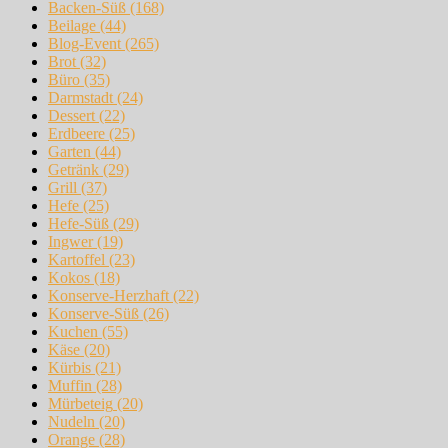
Backen-Süß
(168)
Beilage
(44)
Blog-Event
(265)
Brot
(32)
Büro
(35)
Darmstadt
(24)
Dessert
(22)
Erdbeere
(25)
Garten
(44)
Getränk
(29)
Grill
(37)
Hefe
(25)
Hefe-Süß
(29)
Ingwer
(19)
Kartoffel
(23)
Kokos
(18)
Konserve-Herzhaft
(22)
Konserve-Süß
(26)
Kuchen
(55)
Käse
(20)
Kürbis
(21)
Muffin
(28)
Mürbeteig
(20)
Nudeln
(20)
Orange
(28)