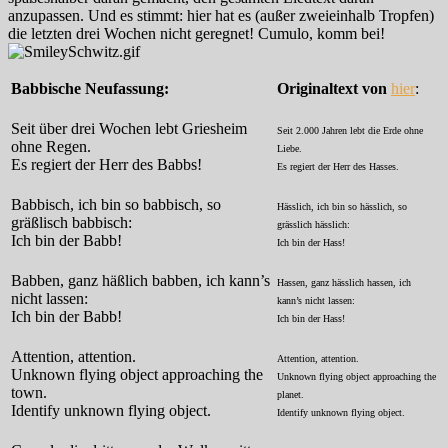
anzupassen. Und es stimmt: hier hat es (außer zweieinhalb Tropfen)
die letzten drei Wochen nicht geregnet! Cumulo, komm bei!
Babbische Neufassung:
Originaltext von
hier
:
Seit über drei Wochen lebt Griesheim
Seit 2.000 Jahren lebt die Erde ohne
ohne Regen.
Liebe.
Es regiert der Herr des Babbs!
Es regiert der Herr des Hasses.
Babbisch, ich bin so babbisch, so
Hässlich, ich bin so hässlich, so
gräßlisch babbisch:
grässlich hässlich:
Ich bin der Babb!
Ich bin der Hass!
Babben, ganz häßlich babben, ich kann’s
Hassen, ganz hässlich hassen, ich
nicht lassen:
kann’s nicht lassen:
Ich bin der Babb!
Ich bin der Hass!
Attention, attention.
Attention, attention.
Unknown flying object approaching the
Unknown flying object approaching the
town.
planet.
Identify unknown flying object.
Identify unknown flying object.