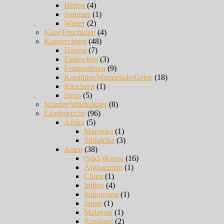
Herbst
(4)
Sommer
(1)
Winter
(2)
Käse/Frischkäse
(4)
Konservieren
(48)
Dörren
(7)
Einkochen
(3)
Fermentieren
(9)
Konfitüre/Marmelade/Gelee
(18)
Räuchern
(1)
Sirup
(5)
Kräuter/Wildkräuter
(8)
Länderküche
(96)
Afrika
(5)
Marokko
(1)
Südafrika
(3)
Asien
(38)
(Süd-)Korea
(16)
Afghanistan
(1)
China
(1)
Indien
(4)
Indonesien
(1)
Japan
(1)
Malaysia
(1)
Russland
(2)