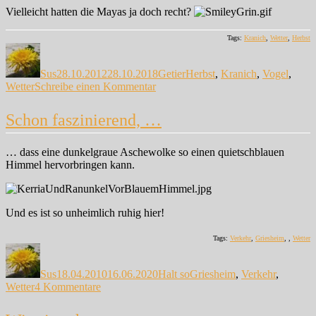
Vielleicht hatten die Mayas ja doch recht?
Tags:
Kranich
,
Wetter
,
Herbst
Autor
Veröffentlicht
Kategorien
Schlagwörter
am
Sus
28.10.2012
28.10.2018
Getier
Herbst
,
Kranich
,
Vogel
,
zu
Wetter
Schreibe einen Kommentar
Kraniche
und
Schon faszinierend, …
Sonnenuntergang
… dass eine dunkelgraue Aschewolke so einen quietschblauen
Himmel hervorbringen kann.
Und es ist so unheimlich ruhig hier!
Tags:
Verkehr
,
Griesheim
, ,
Wetter
Autor
Veröffentlicht
Kategorien
Schlagwörter
am
Sus
18.04.2010
16.06.2020
Halt so
Griesheim
,
Verkehr
,
zu
Wetter
4 Kommentare
Schon
faszinierend,