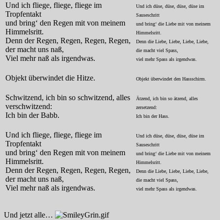
Und ich fliege, fliege, fliege im
Und ich düse, düse, düse, düse im
Tropfentakt
Sauseschritt
und bring‘ den Regen mit von meinem
und bring‘ die Liebe mit von meinem
Himmelsritt.
Himmelsritt.
Denn der Regen, Regen, Regen, Regen,
Denn die Liebe, Liebe, Liebe, Liebe,
der macht uns naß,
die macht viel Spass,
Viel mehr naß als irgendwas.
viel mehr Spass als irgendwas.
Objekt überwindet die Hitze.
Objekt überwindet den Hassschirm.
Schwitzend, ich bin so schwitzend, alles
Ätzend, ich bin so ätzend, alles
verschwitzend:
zersetzend:
Ich bin der Babb.
Ich bin der Hass.
Und ich fliege, fliege, fliege im
Und ich düse, düse, düse, düse im
Tropfentakt
Sauseschritt
und bring‘ den Regen mit von meinem
und bring‘ die Liebe mit von meinem
Himmelsritt.
Himmelsritt.
Denn der Regen, Regen, Regen, Regen,
Denn die Liebe, Liebe, Liebe, Liebe,
der macht uns naß,
die macht viel Spass,
Viel mehr naß als irgendwas.
viel mehr Spass als irgendwas.
Und jetzt alle…