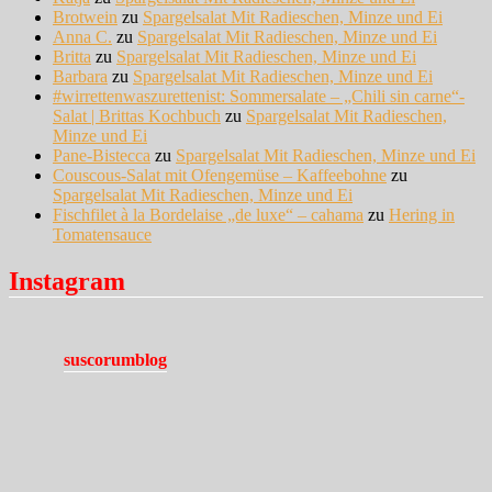
Brotwein
zu
Spargelsalat Mit Radieschen, Minze und Ei
Anna C.
zu
Spargelsalat Mit Radieschen, Minze und Ei
Britta
zu
Spargelsalat Mit Radieschen, Minze und Ei
Barbara
zu
Spargelsalat Mit Radieschen, Minze und Ei
#wirrettenwaszurettenist: Sommersalate – „Chili sin carne“-
Salat | Brittas Kochbuch
zu
Spargelsalat Mit Radieschen,
Minze und Ei
Pane-Bistecca
zu
Spargelsalat Mit Radieschen, Minze und Ei
Couscous-Salat mit Ofengemüse – Kaffeebohne
zu
Spargelsalat Mit Radieschen, Minze und Ei
Fischfilet à la Bordelaise „de luxe“ – cahama
zu
Hering in
Tomatensauce
Instagram
suscorumblog