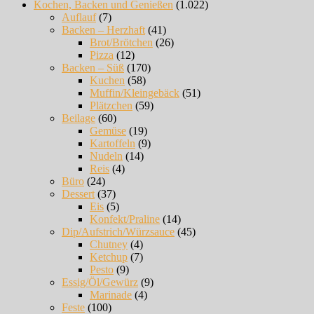
Kochen, Backen und Genießen
(1.022)
Auflauf
(7)
Backen – Herzhaft
(41)
Brot/Brötchen
(26)
Pizza
(12)
Backen – Süß
(170)
Kuchen
(58)
Muffin/Kleingebäck
(51)
Plätzchen
(59)
Beilage
(60)
Gemüse
(19)
Kartoffeln
(9)
Nudeln
(14)
Reis
(4)
Büro
(24)
Dessert
(37)
Eis
(5)
Konfekt/Praline
(14)
Dip/Aufstrich/Würzsauce
(45)
Chutney
(4)
Ketchup
(7)
Pesto
(9)
Essig/Öl/Gewürz
(9)
Marinade
(4)
Feste
(100)