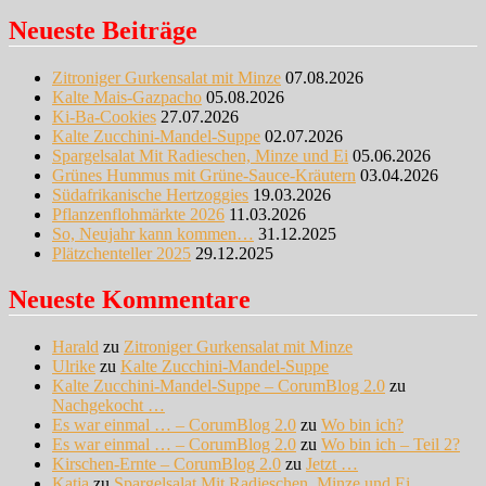
Neueste Beiträge
Zitroniger Gurkensalat mit Minze
07.08.2026
Kalte Mais-Gazpacho
05.08.2026
Ki-Ba-Cookies
27.07.2026
Kalte Zucchini-Mandel-Suppe
02.07.2026
Spargelsalat Mit Radieschen, Minze und Ei
05.06.2026
Grünes Hummus mit Grüne-Sauce-Kräutern
03.04.2026
Südafrikanische Hertzoggies
19.03.2026
Pflanzenflohmärkte 2026
11.03.2026
So, Neujahr kann kommen…
31.12.2025
Plätzchenteller 2025
29.12.2025
Neueste Kommentare
Harald
zu
Zitroniger Gurkensalat mit Minze
Ulrike
zu
Kalte Zucchini-Mandel-Suppe
Kalte Zucchini-Mandel-Suppe – CorumBlog 2.0
zu
Nachgekocht …
Es war einmal … – CorumBlog 2.0
zu
Wo bin ich?
Es war einmal … – CorumBlog 2.0
zu
Wo bin ich – Teil 2?
Kirschen-Ernte – CorumBlog 2.0
zu
Jetzt …
Katja
zu
Spargelsalat Mit Radieschen, Minze und Ei