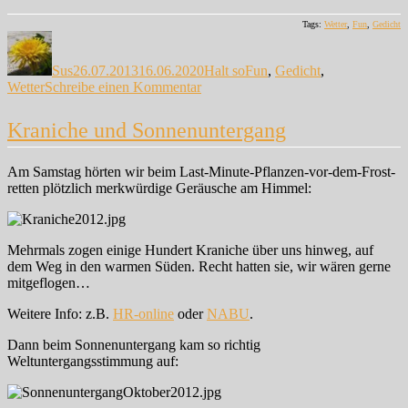
Tags:
Wetter
,
Fun
,
Gedicht
Autor
Veröffentlicht
Kategorien
Schlagwörter
am
Sus
26.07.2013
16.06.2020
Halt so
Fun
,
Gedicht
,
zu
Wetter
Schreibe einen Kommentar
Babbischer
Unfug…
Kraniche und Sonnenuntergang
Am Samstag hörten wir beim Last-Minute-Pflanzen-vor-dem-Frost-
retten plötzlich merkwürdige Geräusche am Himmel:
Mehrmals zogen einige Hundert Kraniche über uns hinweg, auf
dem Weg in den warmen Süden. Recht hatten sie, wir wären gerne
mitgeflogen…
Weitere Info: z.B.
HR-online
oder
NABU
.
Dann beim Sonnenuntergang kam so richtig
Weltuntergangsstimmung auf: