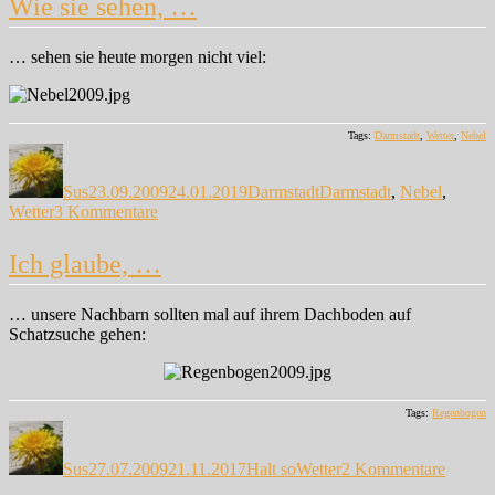
Wie sie sehen, …
…
… sehen sie heute morgen nicht viel:
Tags:
Darmstadt
,
Wetter
,
Nebel
Autor
Veröffentlicht
Kategorien
Schlagwörter
am
Sus
23.09.2009
24.01.2019
Darmstadt
Darmstadt
,
Nebel
,
zu
Wetter
3 Kommentare
Wie
sie
Ich glaube, …
sehen,
…
… unsere Nachbarn sollten mal auf ihrem Dachboden auf
Schatzsuche gehen:
Tags:
Regenbogen
Autor
Veröffentlicht
Kategorien
Schlagwörter
zu
am
Ich
Sus
27.07.2009
21.11.2017
Halt so
Wetter
2 Kommentare
glaube,
…