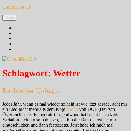
Zum
CorumBlog 2.0
Inhalt
springen
Menü
Facebook
Instagram
Pinterest
Google+
Twitter
Schlagwort:
Wetter
Babbischer Unfug…
Jedes Jahr, wenn es mal wieder so heiß ist wie jetzt gerade, geht mir
ein Lied nicht mehr aus dem Kopf:
Codo
von DÖF (Deutsch-
Österreichisches Feingefühl). Irgendwann hat sich die Textzeilen-
Variation „Ich bin so babbisch, ich bin der Babb!“ erst bei mir
eingeschlichen und dann festgesetzt. Jetzt habe ich mich mal
spaßeshalber daran gemacht, den gesamten Liedtext daran