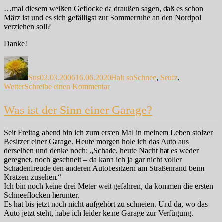
Frühling…
…mal diesem weißen Geflocke da draußen sagen, daß es schon
März ist und es sich gefälligst zur Sommerruhe an den Nordpol
verziehen soll?
Danke!
Autor
Veröffentlicht
Kategorien
Schlagwörter
am
Sus
02.03.2006
16.06.2020
Halt so
Schnee
,
Seufz
,
zu
Wetter
Schreibe einen Kommentar
Kann
bitte
Was ist der Sinn einer Garage?
jemand…
Seit Freitag abend bin ich zum ersten Mal in meinem Leben stolzer
Besitzer einer Garage. Heute morgen hole ich das Auto aus
derselben und denke noch: „Schade, heute Nacht hat es weder
geregnet, noch geschneit – da kann ich ja gar nicht voller
Schadenfreude den anderen Autobesitzern am Straßenrand beim
Kratzen zusehen.“
Ich bin noch keine drei Meter weit gefahren, da kommen die ersten
Schneeflocken herunter.
Es hat bis jetzt noch nicht aufgehört zu schneien. Und da, wo das
Auto jetzt steht, habe ich leider keine Garage zur Verfügung.