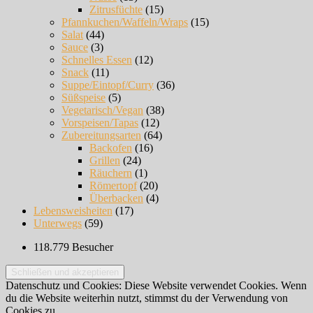
Zitrusfüchte
(15)
Pfannkuchen/Waffeln/Wraps
(15)
Salat
(44)
Sauce
(3)
Schnelles Essen
(12)
Snack
(11)
Suppe/Eintopf/Curry
(36)
Süßspeise
(5)
Vegetarisch/Vegan
(38)
Vorspeisen/Tapas
(12)
Zubereitungsarten
(64)
Backofen
(16)
Grillen
(24)
Räuchern
(1)
Römertopf
(20)
Überbacken
(4)
Lebensweisheiten
(17)
Unterwegs
(59)
118.779 Besucher
Datenschutz und Cookies: Diese Website verwendet Cookies. Wenn
du die Website weiterhin nutzt, stimmst du der Verwendung von
Cookies zu.