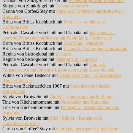
Michael von SalzigSüssLecker mit
Siebenbürger Rahm-Hanklich
Simone von zimtkringel mit
Tocana de cartofi
Carina von Coffee2Stay mit
Papanaşi: Frittierte Quarkkringel aus
Rumänien
Britta von Brittas Kochbuch mit
Sarmale – rumänische
Kohlrouladen
Petra aka Cascabel von Chili und Ciabatta mit
Braşovence –
panierte Pfannkuchenröllchen mit Pilzfüllung, Gurkensalat
Britta von Brittas Kochbuch mit
Mămăligă – Maisbrei
Britta von Brittas Kochbuch mit
Zacuscă – Auberginen-Paprikadip
Regina von bistroglobal mit
Zacuscă
Regina von bistroglobal mit
Ostertarte mit Zacuscā
Petra aka Cascabel von Chili und Ciabatta mit
Zunge in
Tomatensauce mit Oliven – Limba cu masline si sos de rosii
Wilma von Pane-Bistecca mit
Tocanita de Vita – Rumaenisches
Rinder Gulasch
Britta von Backmaedchen 1967 mit
Saravină-rumänischer
Rumkuchen
Sylvia von Brotwein mit
Ciorbă – Saure rumänische Suppe
Tina von Küchenmomente mit
Nussfladen aus Rumänien
Tina von Küchenmomente mit
Pandișpan – Kastenkuchen aus
Rumänien
Sylvia von Brotwein mit
Mici / Mititei – Rumänische
Hackfleischröllchen
Carina von Coffee2Stay mit
Ciorbă de perişoare: Rumänische