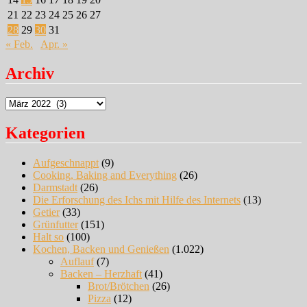
21
22
23
24
25
26
27
28
29
30
31
« Feb.
Apr. »
Archiv
Archiv
Kategorien
Aufgeschnappt
(9)
Cooking, Baking and Everything
(26)
Darmstadt
(26)
Die Erforschung des Ichs mit Hilfe des Internets
(13)
Getier
(33)
Grünfutter
(151)
Halt so
(100)
Kochen, Backen und Genießen
(1.022)
Auflauf
(7)
Backen – Herzhaft
(41)
Brot/Brötchen
(26)
Pizza
(12)