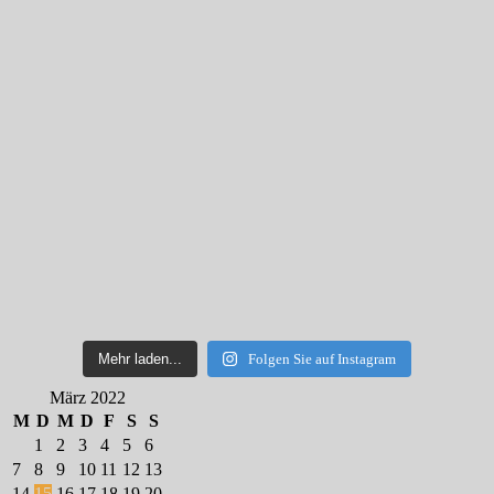
Mehr laden...
Folgen Sie auf Instagram
März 2022
M
D
M
D
F
S
S
1
2
3
4
5
6
7
8
9
10
11
12
13
14
15
16
17
18
19
20