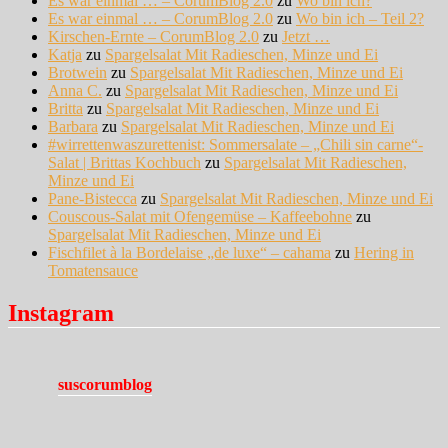
Es war einmal … – CorumBlog 2.0
zu
Wo bin ich?
Es war einmal … – CorumBlog 2.0
zu
Wo bin ich – Teil 2?
Kirschen-Ernte – CorumBlog 2.0
zu
Jetzt …
Katja
zu
Spargelsalat Mit Radieschen, Minze und Ei
Brotwein
zu
Spargelsalat Mit Radieschen, Minze und Ei
Anna C.
zu
Spargelsalat Mit Radieschen, Minze und Ei
Britta
zu
Spargelsalat Mit Radieschen, Minze und Ei
Barbara
zu
Spargelsalat Mit Radieschen, Minze und Ei
#wirrettenwaszurettenist: Sommersalate – „Chili sin carne“-
Salat | Brittas Kochbuch
zu
Spargelsalat Mit Radieschen,
Minze und Ei
Pane-Bistecca
zu
Spargelsalat Mit Radieschen, Minze und Ei
Couscous-Salat mit Ofengemüse – Kaffeebohne
zu
Spargelsalat Mit Radieschen, Minze und Ei
Fischfilet à la Bordelaise „de luxe“ – cahama
zu
Hering in
Tomatensauce
Instagram
suscorumblog