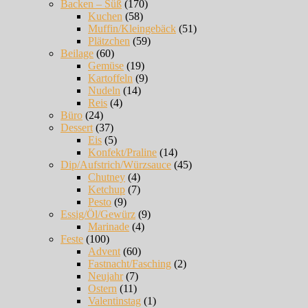
Backen – Süß
(170)
Kuchen
(58)
Muffin/Kleingebäck
(51)
Plätzchen
(59)
Beilage
(60)
Gemüse
(19)
Kartoffeln
(9)
Nudeln
(14)
Reis
(4)
Büro
(24)
Dessert
(37)
Eis
(5)
Konfekt/Praline
(14)
Dip/Aufstrich/Würzsauce
(45)
Chutney
(4)
Ketchup
(7)
Pesto
(9)
Essig/Öl/Gewürz
(9)
Marinade
(4)
Feste
(100)
Advent
(60)
Fastnacht/Fasching
(2)
Neujahr
(7)
Ostern
(11)
Valentinstag
(1)