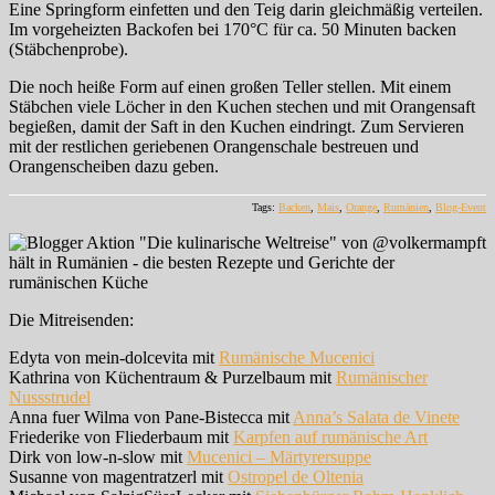
Eine Springform einfetten und den Teig darin gleichmäßig verteilen.
Im vorgeheizten Backofen bei 170°C für ca. 50 Minuten backen
(Stäbchenprobe).
Die noch heiße Form auf einen großen Teller stellen. Mit einem
Stäbchen viele Löcher in den Kuchen stechen und mit Orangensaft
begießen, damit der Saft in den Kuchen eindringt. Zum Servieren
mit der restlichen geriebenen Orangenschale bestreuen und
Orangenscheiben dazu geben.
Tags:
Backen
,
Mais
,
Orange
,
Rumänien
,
Blog-Event
Die Mitreisenden:
Edyta von mein-dolcevita mit
Rumänische Mucenici
Kathrina von Küchentraum & Purzelbaum mit
Rumänischer
Nussstrudel
Anna fuer Wilma von Pane-Bistecca mit
Anna’s Salata de Vinete
Friederike von Fliederbaum mit
Karpfen auf rumänische Art
Dirk von low-n-slow mit
Mucenici – Märtyrersuppe
Susanne von magentratzerl mit
Ostropel de Oltenia