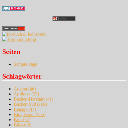
Seiten
Sample Page
Schlagwörter
Advent
(46)
Aprikose
(22)
Backen-Herzhaft
(41)
Backen-Süß
(168)
Beilage
(44)
Blog-Event
(265)
Brot
(32)
Büro
(35)