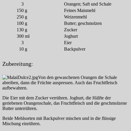
3
Orangen; Saft und Schale
150
g
Feines Maismehl
250
g
Weizenmehl
100
g
Butter; geschmolzen
130
g
Zucker
300
ml
Joghurt
3
Eier
10
g
Backpulver
Zubereitung:
Von den gewaschenen Orangen die Schale
abreiben, dann die Früchte auspressen. Auch das Fruchtfleisch
aufbewahren.
Die Eier mit dem Zucker verrühren. Joghurt, die Hälfte der
geriebenen Orangenschale, das Fruchtfleisch und die geschmolzene
Butter unterrühren.
Beide Mehlsorten mit Backpulver mischen und in die flüssige
Mischung einrühren.