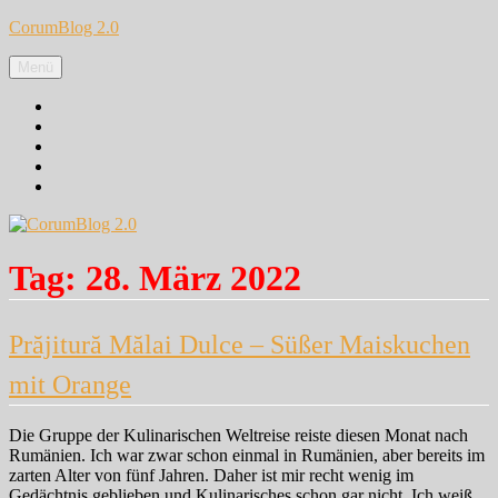
Zum
CorumBlog 2.0
Inhalt
springen
Menü
Facebook
Instagram
Pinterest
Google+
Twitter
Tag:
28. März 2022
Prăjitură Mălai Dulce – Süßer Maiskuchen
mit Orange
Die Gruppe der Kulinarischen Weltreise reiste diesen Monat nach
Rumänien. Ich war zwar schon einmal in Rumänien, aber bereits im
zarten Alter von fünf Jahren. Daher ist mir recht wenig im
Gedächtnis geblieben und Kulinarisches schon gar nicht. Ich weiß