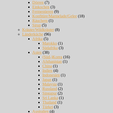
Dörren
(7)
Einkochen
(3)
Fermentieren
(9)
Konfitüre/Marmelade/Gelee
(18)
Räuchern
(1)
Sirup
(5)
Kräuter/Wildkräuter
(8)
Länderküche
(96)
Afrika
(5)
Marokko
(1)
Südafrika
(3)
Asien
(38)
(Süd-)Korea
(16)
Afghanistan
(1)
China
(1)
Indien
(4)
Indonesien
(1)
Japan
(1)
Malaysia
(1)
Russland
(2)
Singapur
(2)
Sri Lanka
(1)
Thailand
(1)
Türkei
(3)
Australien
(4)