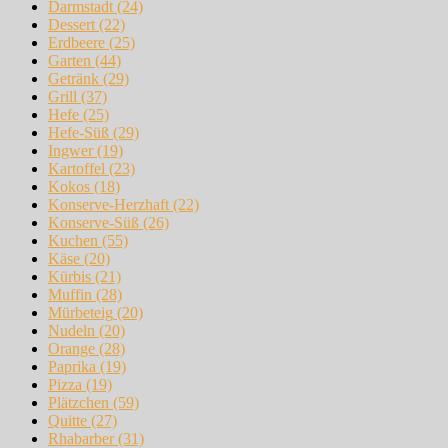
Darmstadt
(24)
Dessert
(22)
Erdbeere
(25)
Garten
(44)
Getränk
(29)
Grill
(37)
Hefe
(25)
Hefe-Süß
(29)
Ingwer
(19)
Kartoffel
(23)
Kokos
(18)
Konserve-Herzhaft
(22)
Konserve-Süß
(26)
Kuchen
(55)
Käse
(20)
Kürbis
(21)
Muffin
(28)
Mürbeteig
(20)
Nudeln
(20)
Orange
(28)
Paprika
(19)
Pizza
(19)
Plätzchen
(59)
Quitte
(27)
Rhabarber
(31)