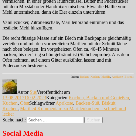
vermischen. In einer großen Rührschüssel Butter mit Puderzucker
mit dem Mixstab oder Handmixer mischen. Etwa die Hälfte vom
Mehl untermischen, dann die Eier einzeln unterrühren.
Vanillezucker, Zitronenschale, Marillenbrand einrühren und das
restliche Mehl hinzufügen.
Die recht flüssige Masse auf ein Blech mit Backpapier gleichmäßig
verteilen und mit den vorbereiteten Marillen mit der Schnittfläche
nach oben belegen. Im vorgeheizten Ofen ca. 40-45 Minuten
backen, bis der Teig schön gebräunt ist (Stäbchenprobe). Aus dem
Ofen nehmen, auf einem Gitter auskühlen lassen und mit
Puderzucker bestreuen.
Index:
Backen
,
Kuchen
,
Marille
,
Aprikose
,
Biskuit
Autor
Sus
Veröffentlicht am
13.08.2017
16.02.2023
Kategorien
Kochen, Backen und Genießen
,
Kuchen
,
Obst
Schlagwörter
Aprikose
,
Backen-Süß
,
Biskuit
,
Kuchen
,
Marille
4 Kommentare
zu Marillenkuchen – schnell und
lecker
Suche nach:
Suchen
Social Media