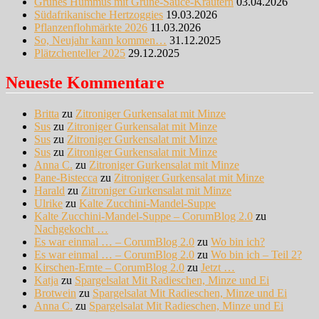
Grünes Hummus mit Grüne-Sauce-Kräutern
03.04.2026
Südafrikanische Hertzoggies
19.03.2026
Pflanzenflohmärkte 2026
11.03.2026
So, Neujahr kann kommen…
31.12.2025
Plätzchenteller 2025
29.12.2025
Neueste Kommentare
Britta
zu
Zitroniger Gurkensalat mit Minze
Sus
zu
Zitroniger Gurkensalat mit Minze
Sus
zu
Zitroniger Gurkensalat mit Minze
Sus
zu
Zitroniger Gurkensalat mit Minze
Anna C.
zu
Zitroniger Gurkensalat mit Minze
Pane-Bistecca
zu
Zitroniger Gurkensalat mit Minze
Harald
zu
Zitroniger Gurkensalat mit Minze
Ulrike
zu
Kalte Zucchini-Mandel-Suppe
Kalte Zucchini-Mandel-Suppe – CorumBlog 2.0
zu
Nachgekocht …
Es war einmal … – CorumBlog 2.0
zu
Wo bin ich?
Es war einmal … – CorumBlog 2.0
zu
Wo bin ich – Teil 2?
Kirschen-Ernte – CorumBlog 2.0
zu
Jetzt …
Katja
zu
Spargelsalat Mit Radieschen, Minze und Ei
Brotwein
zu
Spargelsalat Mit Radieschen, Minze und Ei
Anna C.
zu
Spargelsalat Mit Radieschen, Minze und Ei