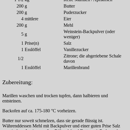
200
g
Butter
200
g
Puderzucker
4
mittlere
Eier
200
g
Mehl
Weinstein-Backpulver (oder
5
g
weniger)
1
Prise(n)
Salz
1
Esslöffel
Vanillezucker
Zitrone; die abgeriebene Schale
1/2
davon
1
Esslöffel
Marillenbrand
Zubereitung:
Marillen waschen und trocken tupfen, dann halbieren und
entsteinen.
Backofen auf ca. 175-180 °C vorheizen.
Butter nur soweit schmelzen, dass sie gerade flüssig ist.
Währenddessen Mehl mit Backpulver und einer guten Prise Salz