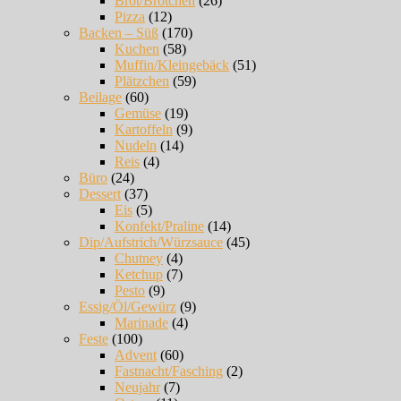
Brot/Brötchen
(26)
Pizza
(12)
Backen – Süß
(170)
Kuchen
(58)
Muffin/Kleingebäck
(51)
Plätzchen
(59)
Beilage
(60)
Gemüse
(19)
Kartoffeln
(9)
Nudeln
(14)
Reis
(4)
Büro
(24)
Dessert
(37)
Eis
(5)
Konfekt/Praline
(14)
Dip/Aufstrich/Würzsauce
(45)
Chutney
(4)
Ketchup
(7)
Pesto
(9)
Essig/Öl/Gewürz
(9)
Marinade
(4)
Feste
(100)
Advent
(60)
Fastnacht/Fasching
(2)
Neujahr
(7)