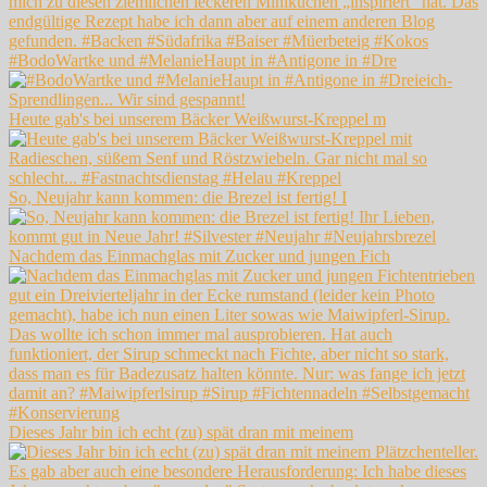
#BodoWartke und #MelanieHaupt in #Antigone in #Dre
Heute gab's bei unserem Bäcker Weißwurst-Kreppel m
So, Neujahr kann kommen: die Brezel ist fertig! I
Nachdem das Einmachglas mit Zucker und jungen Fich
Dieses Jahr bin ich echt (zu) spät dran mit meinem