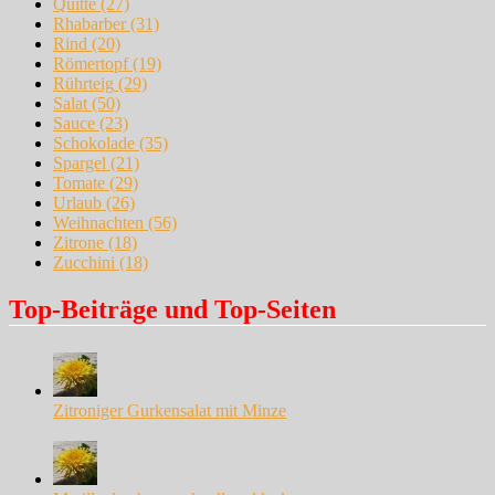
Quitte
(27)
Rhabarber
(31)
Rind
(20)
Römertopf
(19)
Rührteig
(29)
Salat
(50)
Sauce
(23)
Schokolade
(35)
Spargel
(21)
Tomate
(29)
Urlaub
(26)
Weihnachten
(56)
Zitrone
(18)
Zucchini
(18)
Top-Beiträge und Top-Seiten
Zitroniger Gurkensalat mit Minze