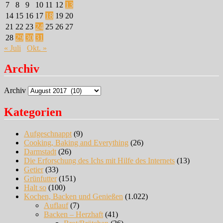
7
8
9
10
11
12
13
14
15
16
17
18
19
20
21
22
23
24
25
26
27
28
29
30
31
« Juli
Okt. »
Archiv
Archiv
Kategorien
Aufgeschnappt
(9)
Cooking, Baking and Everything
(26)
Darmstadt
(26)
Die Erforschung des Ichs mit Hilfe des Internets
(13)
Getier
(33)
Grünfutter
(151)
Halt so
(100)
Kochen, Backen und Genießen
(1.022)
Auflauf
(7)
Backen – Herzhaft
(41)