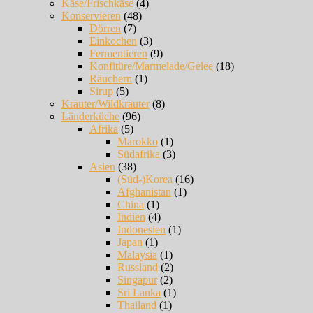
Käse/Frischkäse
(4)
Konservieren
(48)
Dörren
(7)
Einkochen
(3)
Fermentieren
(9)
Konfitüre/Marmelade/Gelee
(18)
Räuchern
(1)
Sirup
(5)
Kräuter/Wildkräuter
(8)
Länderküche
(96)
Afrika
(5)
Marokko
(1)
Südafrika
(3)
Asien
(38)
(Süd-)Korea
(16)
Afghanistan
(1)
China
(1)
Indien
(4)
Indonesien
(1)
Japan
(1)
Malaysia
(1)
Russland
(2)
Singapur
(2)
Sri Lanka
(1)
Thailand
(1)