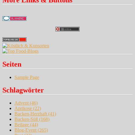
Seiten
Sample Page
Schlagwörter
Advent
(46)
Aprikose
(22)
Backen-Herzhaft
(41)
Backen-Süß
(168)
Beilage
(44)
Blog-Event
(265)