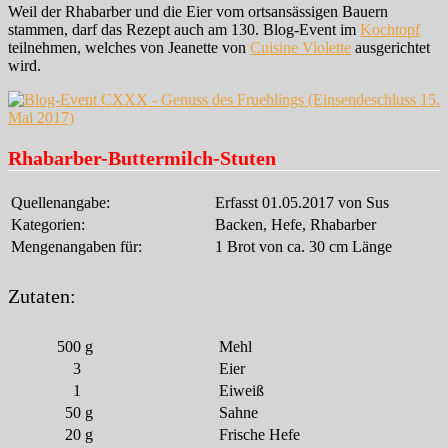
Weil der Rhabarber und die Eier vom ortsansässigen Bauern
stammen, darf das Rezept auch am 130. Blog-Event im
Kochtopf
teilnehmen, welches von Jeanette von
Cuisine Violette
ausgerichtet
wird.
Rhabarber-Buttermilch-Stuten
Quellenangabe:
Erfasst 01.05.2017 von Sus
Kategorien:
Backen, Hefe, Rhabarber
Mengenangaben für:
1 Brot von ca. 30 cm Länge
Zutaten:
500
g
Mehl
3
Eier
1
Eiweiß
50
g
Sahne
20
g
Frische Hefe