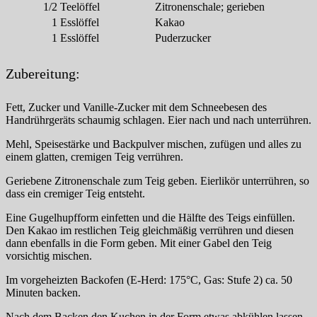
1/2
Teelöffel
Zitronenschale; gerieben
1
Esslöffel
Kakao
1
Esslöffel
Puderzucker
Zubereitung:
Fett, Zucker und Vanille-Zucker mit dem Schneebesen des
Handrührgeräts schaumig schlagen. Eier nach und nach unterrühren.
Mehl, Speisestärke und Backpulver mischen, zufügen und alles zu
einem glatten, cremigen Teig verrühren.
Geriebene Zitronenschale zum Teig geben. Eierlikör unterrühren, so
dass ein cremiger Teig entsteht.
Eine Gugelhupfform einfetten und die Hälfte des Teigs einfüllen.
Den Kakao im restlichen Teig gleichmäßig verrühren und diesen
dann ebenfalls in die Form geben. Mit einer Gabel den Teig
vorsichtig mischen.
Im vorgeheizten Backofen (E-Herd: 175°C, Gas: Stufe 2) ca. 50
Minuten backen.
Nach dem Backen den Kuchen in der Form etwas abkühlen lassen.