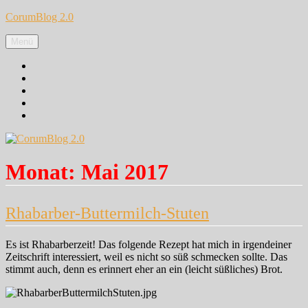
Zum
CorumBlog 2.0
Inhalt
springen
Menü
Facebook
Instagram
Pinterest
Google+
Twitter
Monat:
Mai 2017
Rhabarber-Buttermilch-Stuten
Es ist Rhabarberzeit! Das folgende Rezept hat mich in irgendeiner
Zeitschrift interessiert, weil es nicht so süß schmecken sollte. Das
stimmt auch, denn es erinnert eher an ein (leicht süßliches) Brot.