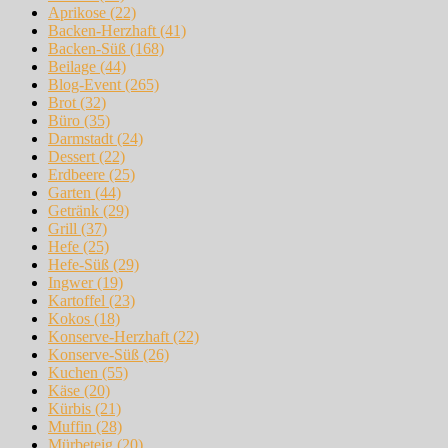
Aprikose
(22)
Backen-Herzhaft
(41)
Backen-Süß
(168)
Beilage
(44)
Blog-Event
(265)
Brot
(32)
Büro
(35)
Darmstadt
(24)
Dessert
(22)
Erdbeere
(25)
Garten
(44)
Getränk
(29)
Grill
(37)
Hefe
(25)
Hefe-Süß
(29)
Ingwer
(19)
Kartoffel
(23)
Kokos
(18)
Konserve-Herzhaft
(22)
Konserve-Süß
(26)
Kuchen
(55)
Käse
(20)
Kürbis
(21)
Muffin
(28)
Mürbeteig
(20)