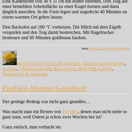
Eine Kastenform von 30 x 11 cm mit Butter einfetten. Den Teig auf
einer bemehlten Arbeitsfläche zu einer Kugel formen und dann
länglich ausrollen. In die Form legen und zugedeckt 40 Minuten an
einem warmen Ort gehen lassen.
Den Backofen auf 180 °C vorheizen. Die Milch mit dem Eigelb
verquirlen und den Teig damit bestreichen. Mit Hagelzucker
bestreuen und 60 Minuten goldbraun backen.
Index:
Backen
,
Kuchen
,
Hefe
,
Rhabarber
Autor
Veröffentlicht
Kategorien
am
Sus
12.05.2017
16.02.2023
Kochen, Backen und Genießen
,
Schlagwörter
Kuchen
,
Obst
Backen-Süß
,
Blog-Event
,
Hefe-Süß
,
Kuchen
,
zu
Rhabarber
1 Kommentar
Rhabarber-
Buttermilch-
Eierlikör-Marmor-Gugelhupf
Stuten
Der gestrige Beitrag war nicht ganz grundlos…
Was macht man mit Resten von
Eierlikör
, denen man nicht mehr so
ganz traut, weil Ostern ja schon zwei Wochen her ist?
Ganz einfach, man verbackt sie.