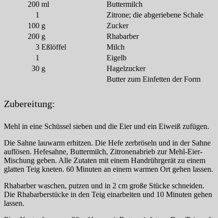
200
ml
Buttermilch
1
Zitrone; die abgeriebene Schale
100
g
Zucker
200
g
Rhabarber
3
Eßlöffel
Milch
1
Eigelb
30
g
Hagelzucker
Butter zum Einfetten der Form
Zubereitung:
Mehl in eine Schüssel sieben und die Eier und ein Eiweiß zufügen.
Die Sahne lauwarm erhitzen. Die Hefe zerbröseln und in der Sahne
auflösen. Hefesahne, Buttermilch, Zitronenabrieb zur Mehl-Eier-
Mischung geben. Alle Zutaten mit einem Handrührgerät zu einem
glatten Teig kneten. 60 Minuten an einem warmen Ort gehen lassen.
Rhabarber waschen, putzen und in 2 cm große Stücke schneiden.
Die Rhabarberstücke in den Teig einarbeiten und 10 Minuten gehen
lassen.