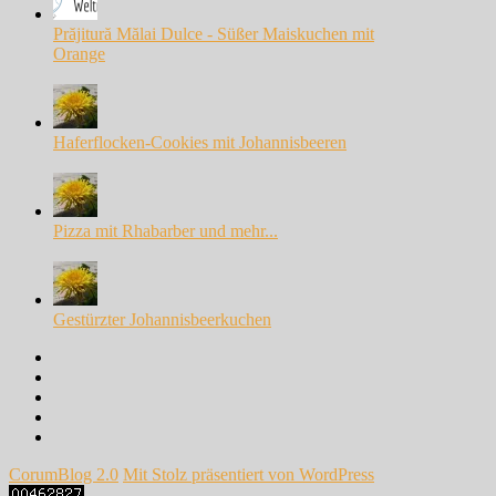
Prăjitură Mălai Dulce - Süßer Maiskuchen mit
Orange
Haferflocken-Cookies mit Johannisbeeren
Pizza mit Rhabarber und mehr...
Gestürzter Johannisbeerkuchen
Facebook
Instagram
Pinterest
Google+
Twitter
CorumBlog 2.0
Mit Stolz präsentiert von WordPress