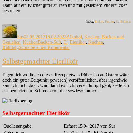
Dann auf ein Kuchengitter stürzen und mit gesiebtem Puderzucker
bestreuen.
Index:
Backen
,
Kuchen
,
Ei
,
Rührteig
Autor
Veröffentlicht
Kategorien
am
Sus
03.05.2017
16.02.2023
Alkohol
,
Kochen, Backen und
Schlagwörter
Genießen
,
Kuchen
Backen-Süß
,
Ei
,
Eierlikör
,
Kuchen
,
zu
Rührteig
Schreibe einen Kommentar
Eierlikör-
Marmor-
Selbstgemachter Eierlikör
Gugelhupf
Eigentlich wollte ich dieses Rezept etwas früher (so an Ostern wäre
doch ein guter Zeitpunkt gewesen) veröffentlichen, aber irgendwie
kam ich nicht dazu. Und damit es nicht verschlumpft geht, stelle ich
es eben jetzt ein. Schmecken tut er sowieso immer…
Selbstgemachter Eierlikör
Quellenangabe:
Erfasst 15.04.2017 von Sus
Kategorien:
Getränk, Likör, Ei, Ansatz