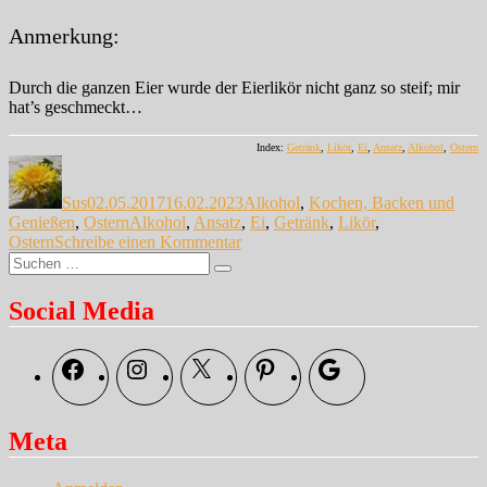
Anmerkung:
Durch die ganzen Eier wurde der Eierlikör nicht ganz so steif; mir
hat’s geschmeckt…
Index:
Getränk
,
Likör
,
Ei
,
Ansatz
,
Alkohol
,
Ostern
Autor
Veröffentlicht
Kategorien
am
Sus
02.05.2017
16.02.2023
Alkohol
,
Kochen, Backen und
Schlagwörter
Genießen
,
Ostern
Alkohol
,
Ansatz
,
Ei
,
Getränk
,
Likör
,
zu
Ostern
Schreibe einen Kommentar
Suche
Selbstgemachter
Suchen
nach:
Eierlikör
Social Media
Facebook
Instagram
X
Pinterest
Google
Meta