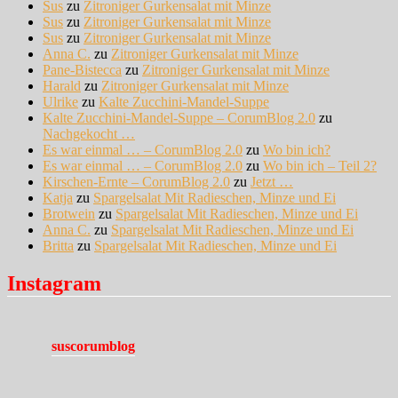
Sus
zu
Zitroniger Gurkensalat mit Minze
Sus
zu
Zitroniger Gurkensalat mit Minze
Sus
zu
Zitroniger Gurkensalat mit Minze
Anna C.
zu
Zitroniger Gurkensalat mit Minze
Pane-Bistecca
zu
Zitroniger Gurkensalat mit Minze
Harald
zu
Zitroniger Gurkensalat mit Minze
Ulrike
zu
Kalte Zucchini-Mandel-Suppe
Kalte Zucchini-Mandel-Suppe – CorumBlog 2.0
zu
Nachgekocht …
Es war einmal … – CorumBlog 2.0
zu
Wo bin ich?
Es war einmal … – CorumBlog 2.0
zu
Wo bin ich – Teil 2?
Kirschen-Ernte – CorumBlog 2.0
zu
Jetzt …
Katja
zu
Spargelsalat Mit Radieschen, Minze und Ei
Brotwein
zu
Spargelsalat Mit Radieschen, Minze und Ei
Anna C.
zu
Spargelsalat Mit Radieschen, Minze und Ei
Britta
zu
Spargelsalat Mit Radieschen, Minze und Ei
Instagram
suscorumblog