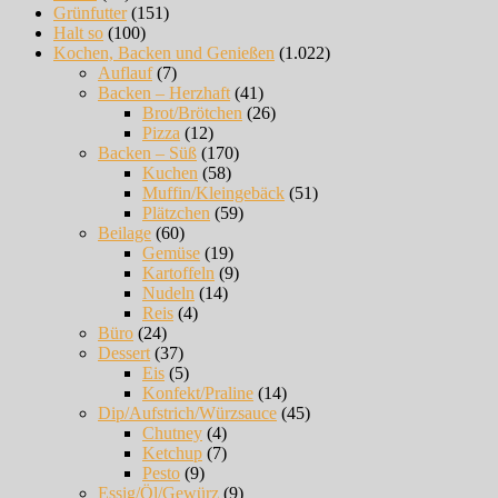
Grünfutter
(151)
Halt so
(100)
Kochen, Backen und Genießen
(1.022)
Auflauf
(7)
Backen – Herzhaft
(41)
Brot/Brötchen
(26)
Pizza
(12)
Backen – Süß
(170)
Kuchen
(58)
Muffin/Kleingebäck
(51)
Plätzchen
(59)
Beilage
(60)
Gemüse
(19)
Kartoffeln
(9)
Nudeln
(14)
Reis
(4)
Büro
(24)
Dessert
(37)
Eis
(5)
Konfekt/Praline
(14)
Dip/Aufstrich/Würzsauce
(45)
Chutney
(4)
Ketchup
(7)
Pesto
(9)
Essig/Öl/Gewürz
(9)