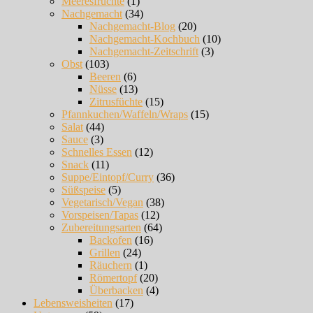
Meeresfrüchte
(1)
Nachgemacht
(34)
Nachgemacht-Blog
(20)
Nachgemacht-Kochbuch
(10)
Nachgemacht-Zeitschrift
(3)
Obst
(103)
Beeren
(6)
Nüsse
(13)
Zitrusfüchte
(15)
Pfannkuchen/Waffeln/Wraps
(15)
Salat
(44)
Sauce
(3)
Schnelles Essen
(12)
Snack
(11)
Suppe/Eintopf/Curry
(36)
Süßspeise
(5)
Vegetarisch/Vegan
(38)
Vorspeisen/Tapas
(12)
Zubereitungsarten
(64)
Backofen
(16)
Grillen
(24)
Räuchern
(1)
Römertopf
(20)
Überbacken
(4)
Lebensweisheiten
(17)