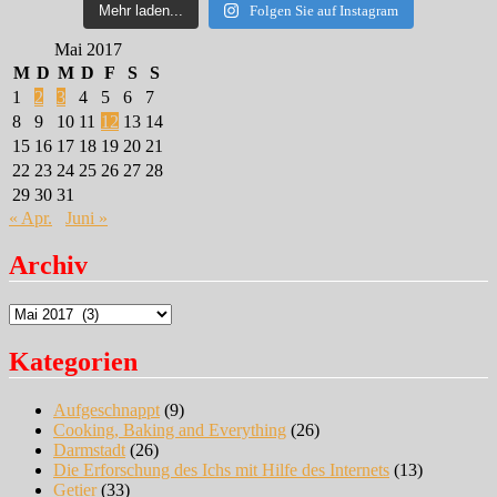
Mehr laden...
Folgen Sie auf Instagram
Mai 2017
M
D
M
D
F
S
S
1
2
3
4
5
6
7
8
9
10
11
12
13
14
15
16
17
18
19
20
21
22
23
24
25
26
27
28
29
30
31
« Apr.
Juni »
Archiv
Archiv
Kategorien
Aufgeschnappt
(9)
Cooking, Baking and Everything
(26)
Darmstadt
(26)
Die Erforschung des Ichs mit Hilfe des Internets
(13)
Getier
(33)