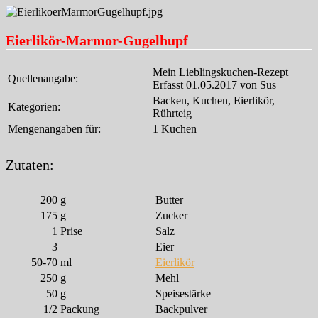
Eierlikör-Marmor-Gugelhupf
Mein Lieblingskuchen-Rezept
Quellenangabe:
Erfasst 01.05.2017 von Sus
Backen, Kuchen, Eierlikör,
Kategorien:
Rührteig
Mengenangaben für:
1 Kuchen
Zutaten:
200
g
Butter
175
g
Zucker
1
Prise
Salz
3
Eier
50-70
ml
Eierlikör
250
g
Mehl
50
g
Speisestärke
1/2
Packung
Backpulver