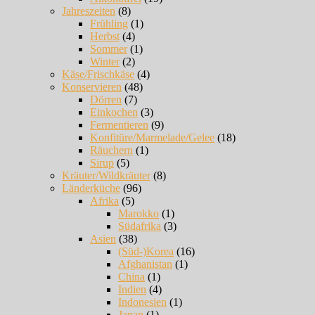
Jahreszeiten
(8)
Frühling
(1)
Herbst
(4)
Sommer
(1)
Winter
(2)
Käse/Frischkäse
(4)
Konservieren
(48)
Dörren
(7)
Einkochen
(3)
Fermentieren
(9)
Konfitüre/Marmelade/Gelee
(18)
Räuchern
(1)
Sirup
(5)
Kräuter/Wildkräuter
(8)
Länderküche
(96)
Afrika
(5)
Marokko
(1)
Südafrika
(3)
Asien
(38)
(Süd-)Korea
(16)
Afghanistan
(1)
China
(1)
Indien
(4)
Indonesien
(1)
Japan
(1)