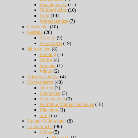
Fruchtgemüse
(11)
Hülsenfrüchte
(10)
Kohl
(10)
Wurzelgemüse
(7)
Geschenke
(10)
Getränk
(28)
Alkohol
(9)
Alkoholfrei
(19)
Jahreszeiten
(8)
Frühling
(1)
Herbst
(4)
Sommer
(1)
Winter
(2)
Käse/Frischkäse
(4)
Konservieren
(48)
Dörren
(7)
Einkochen
(3)
Fermentieren
(9)
Konfitüre/Marmelade/Gelee
(18)
Räuchern
(1)
Sirup
(5)
Kräuter/Wildkräuter
(8)
Länderküche
(96)
Afrika
(5)
Marokko
(1)