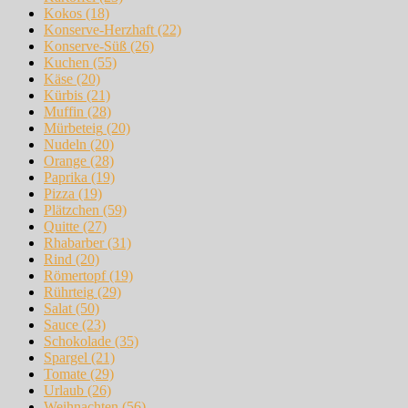
Kokos
(18)
Konserve-Herzhaft
(22)
Konserve-Süß
(26)
Kuchen
(55)
Käse
(20)
Kürbis
(21)
Muffin
(28)
Mürbeteig
(20)
Nudeln
(20)
Orange
(28)
Paprika
(19)
Pizza
(19)
Plätzchen
(59)
Quitte
(27)
Rhabarber
(31)
Rind
(20)
Römertopf
(19)
Rührteig
(29)
Salat
(50)
Sauce
(23)
Schokolade
(35)
Spargel
(21)
Tomate
(29)
Urlaub
(26)
Weihnachten
(56)