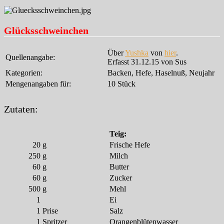
Glücksschweinchen
Über
Yushka
von
hier
.
Quellenangabe:
Erfasst 31.12.15 von Sus
Kategorien:
Backen, Hefe, Haselnuß, Neujahr
Mengenangaben für:
10 Stück
Zutaten:
Teig:
20
g
Frische Hefe
250
g
Milch
60
g
Butter
60
g
Zucker
500
g
Mehl
1
Ei
1
Prise
Salz
1
Spritzer
Orangenblütenwasser