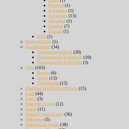
Polen
(1)
Portugal
(1)
Rumänien
(1)
Schweden
(13)
Slowakei
(1)
Spanien
(7)
Ungarn
(1)
USA
(1)
Meeresfrüchte
(1)
Nachgemacht
(34)
Nachgemacht-Blog
(20)
Nachgemacht-Kochbuch
(10)
Nachgemacht-Zeitschrift
(3)
Obst
(103)
Beeren
(6)
Nüsse
(13)
Zitrusfüchte
(15)
Pfannkuchen/Waffeln/Wraps
(15)
Salat
(44)
Sauce
(3)
Schnelles Essen
(12)
Snack
(11)
Suppe/Eintopf/Curry
(36)
Süßspeise
(5)
Vegetarisch/Vegan
(38)