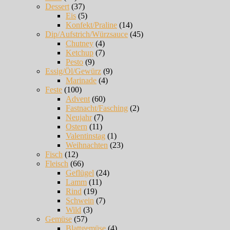
Dessert
(37)
Eis
(5)
Konfekt/Praline
(14)
Dip/Aufstrich/Würzsauce
(45)
Chutney
(4)
Ketchup
(7)
Pesto
(9)
Essig/Öl/Gewürz
(9)
Marinade
(4)
Feste
(100)
Advent
(60)
Fastnacht/Fasching
(2)
Neujahr
(7)
Ostern
(11)
Valentinstag
(1)
Weihnachten
(23)
Fisch
(12)
Fleisch
(66)
Geflügel
(24)
Lamm
(11)
Rind
(19)
Schwein
(7)
Wild
(3)
Gemüse
(57)
Blattgemüse
(4)