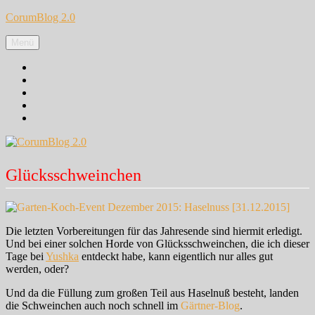
Zum
CorumBlog 2.0
Inhalt
springen
Menü
Facebook
Instagram
Pinterest
Google+
Twitter
Glücksschweinchen
Die letzten Vorbereitungen für das Jahresende sind hiermit erledigt.
Und bei einer solchen Horde von Glücksschweinchen, die ich dieser
Tage bei
Yushka
entdeckt habe, kann eigentlich nur alles gut
werden, oder?
Und da die Füllung zum großen Teil aus Haselnuß besteht, landen
die Schweinchen auch noch schnell im
Gärtner-Blog
.