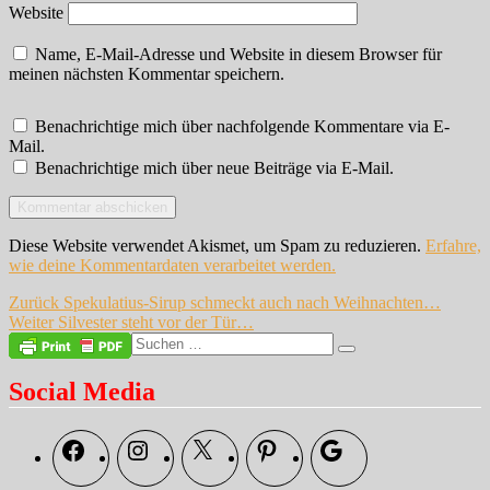
Website
Name, E-Mail-Adresse und Website in diesem Browser für
meinen nächsten Kommentar speichern.
Benachrichtige mich über nachfolgende Kommentare via E-
Mail.
Benachrichtige mich über neue Beiträge via E-Mail.
Diese Website verwendet Akismet, um Spam zu reduzieren.
Erfahre,
wie deine Kommentardaten verarbeitet werden.
Beitragsnavigation
Vorheriger
Zurück
Spekulatius-Sirup schmeckt auch nach Weihnachten…
Nächster
Beitrag:
Weiter
Silvester steht vor der Tür…
Beitrag:
Suche
Suchen
nach:
Social Media
Facebook
Instagram
X
Pinterest
Google