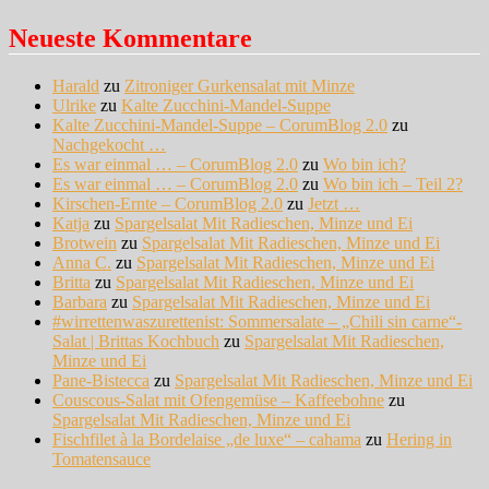
Neueste Kommentare
Harald
zu
Zitroniger Gurkensalat mit Minze
Ulrike
zu
Kalte Zucchini-Mandel-Suppe
Kalte Zucchini-Mandel-Suppe – CorumBlog 2.0
zu
Nachgekocht …
Es war einmal … – CorumBlog 2.0
zu
Wo bin ich?
Es war einmal … – CorumBlog 2.0
zu
Wo bin ich – Teil 2?
Kirschen-Ernte – CorumBlog 2.0
zu
Jetzt …
Katja
zu
Spargelsalat Mit Radieschen, Minze und Ei
Brotwein
zu
Spargelsalat Mit Radieschen, Minze und Ei
Anna C.
zu
Spargelsalat Mit Radieschen, Minze und Ei
Britta
zu
Spargelsalat Mit Radieschen, Minze und Ei
Barbara
zu
Spargelsalat Mit Radieschen, Minze und Ei
#wirrettenwaszurettenist: Sommersalate – „Chili sin carne“-
Salat | Brittas Kochbuch
zu
Spargelsalat Mit Radieschen,
Minze und Ei
Pane-Bistecca
zu
Spargelsalat Mit Radieschen, Minze und Ei
Couscous-Salat mit Ofengemüse – Kaffeebohne
zu
Spargelsalat Mit Radieschen, Minze und Ei
Fischfilet à la Bordelaise „de luxe“ – cahama
zu
Hering in
Tomatensauce