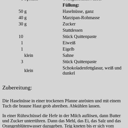
Füllung:
50
g
Haselnüsse, ganz
40
g
Marzipan-Rohmasse
30
g
Zucker
Stattdessen
10
Stück Quittenpaste
1
Eiweiß
1
Eigelb
klein
Sahne
3
Stück Quittenpaste
Schokoladenfettglasur, weiß und
klein
dunkel
Zubereitung:
Die Haselnüsse in einer trockenen Pfanne anrösten und mit einem
Tuch die braune Haut grob abreiben. Abkühlen lassen.
In einer Rührschüssel die Hefe in der Milch auflösen, dann Butter
und Zucker unterrühren. Dann das Mehl, das Ei, das Salz und das
Orangenblütenwasser dazugeben. Teig kneten bis er sich vom