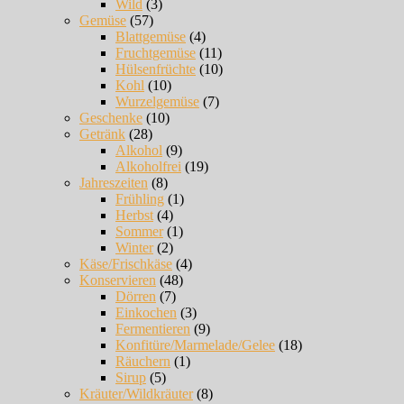
Wild
(3)
Gemüse
(57)
Blattgemüse
(4)
Fruchtgemüse
(11)
Hülsenfrüchte
(10)
Kohl
(10)
Wurzelgemüse
(7)
Geschenke
(10)
Getränk
(28)
Alkohol
(9)
Alkoholfrei
(19)
Jahreszeiten
(8)
Frühling
(1)
Herbst
(4)
Sommer
(1)
Winter
(2)
Käse/Frischkäse
(4)
Konservieren
(48)
Dörren
(7)
Einkochen
(3)
Fermentieren
(9)
Konfitüre/Marmelade/Gelee
(18)
Räuchern
(1)
Sirup
(5)
Kräuter/Wildkräuter
(8)