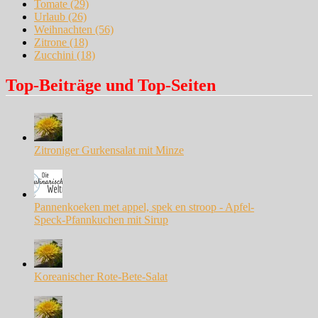
Tomate
(29)
Urlaub
(26)
Weihnachten
(56)
Zitrone
(18)
Zucchini
(18)
Top-Beiträge und Top-Seiten
Zitroniger Gurkensalat mit Minze
Pannenkoeken met appel, spek en stroop - Apfel-
Speck-Pfannkuchen mit Sirup
Koreanischer Rote-Bete-Salat