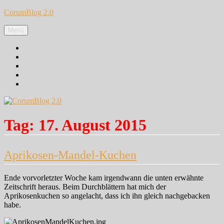
Zum
CorumBlog 2.0
Inhalt
springen
Menü
Facebook
Instagram
Pinterest
Google+
Twitter
Tag:
17. August 2015
Aprikosen-Mandel-Kuchen
Ende vorvorletzter Woche kam irgendwann die unten erwähnte
Zeitschrift heraus. Beim Durchblättern hat mich der
Aprikosenkuchen so angelacht, dass ich ihn gleich nachgebacken
habe.