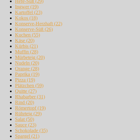
Hefe-Süß
(29)
Ingwer
(19)
Kartoffel
(23)
Kokos
(18)
Konserve-Herzhaft
(22)
Konserve-Süß
(26)
Kuchen
(55)
Käse
(20)
Kürbis
(21)
Muffin
(28)
Mürbeteig
(20)
Nudeln
(20)
Orange
(28)
Paprika
(19)
Pizza
(19)
Plätzchen
(59)
Quitte
(27)
Rhabarber
(31)
Rind
(20)
Römertopf
(19)
Rührteig
(29)
Salat
(50)
Sauce
(23)
Schokolade
(35)
Spargel
(21)