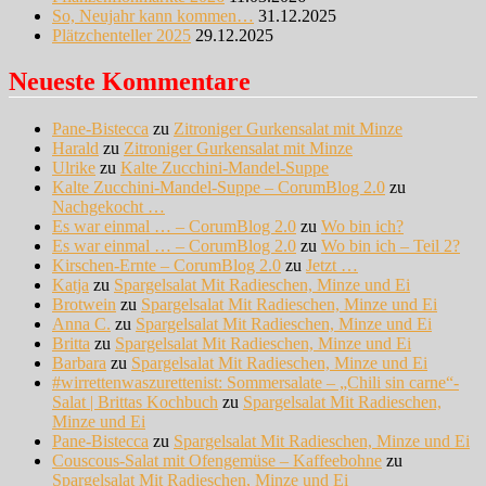
So, Neujahr kann kommen…
31.12.2025
Plätzchenteller 2025
29.12.2025
Neueste Kommentare
Pane-Bistecca
zu
Zitroniger Gurkensalat mit Minze
Harald
zu
Zitroniger Gurkensalat mit Minze
Ulrike
zu
Kalte Zucchini-Mandel-Suppe
Kalte Zucchini-Mandel-Suppe – CorumBlog 2.0
zu
Nachgekocht …
Es war einmal … – CorumBlog 2.0
zu
Wo bin ich?
Es war einmal … – CorumBlog 2.0
zu
Wo bin ich – Teil 2?
Kirschen-Ernte – CorumBlog 2.0
zu
Jetzt …
Katja
zu
Spargelsalat Mit Radieschen, Minze und Ei
Brotwein
zu
Spargelsalat Mit Radieschen, Minze und Ei
Anna C.
zu
Spargelsalat Mit Radieschen, Minze und Ei
Britta
zu
Spargelsalat Mit Radieschen, Minze und Ei
Barbara
zu
Spargelsalat Mit Radieschen, Minze und Ei
#wirrettenwaszurettenist: Sommersalate – „Chili sin carne“-
Salat | Brittas Kochbuch
zu
Spargelsalat Mit Radieschen,
Minze und Ei
Pane-Bistecca
zu
Spargelsalat Mit Radieschen, Minze und Ei
Couscous-Salat mit Ofengemüse – Kaffeebohne
zu
Spargelsalat Mit Radieschen, Minze und Ei