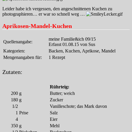
Leider habe ich vergessen, den angeschnittenen Kuchen zu
photographieren… er war so schnell weg …
Aprikosen-Mandel-Kuchen
meine Familie&ich 09/15
Quellenangabe:
Erfasst 01.08.15 von Sus
Kategorien:
Backen, Kuchen, Aprikose, Mandel
Mengenangaben für:
1 Rezept
Zutaten:
Rührteig:
200
g
Butter; weich
180
g
Zucker
1/2
Vanilleschote; das Mark davon
1
Prise
Salz
4
Eier
350
g
Mehl