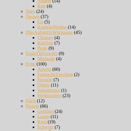
Nudeln
(14)
Reis
(4)
Büro
(24)
Dessert
(37)
Eis
(5)
Konfekt/Praline
(14)
Dip/Aufstrich/Würzsauce
(45)
Chutney
(4)
Ketchup
(7)
Pesto
(9)
Essig/Öl/Gewürz
(9)
Marinade
(4)
Feste
(100)
Advent
(60)
Fastnacht/Fasching
(2)
Neujahr
(7)
Ostern
(11)
Valentinstag
(1)
Weihnachten
(23)
Fisch
(12)
Fleisch
(66)
Geflügel
(24)
Lamm
(11)
Rind
(19)
Schwein
(7)