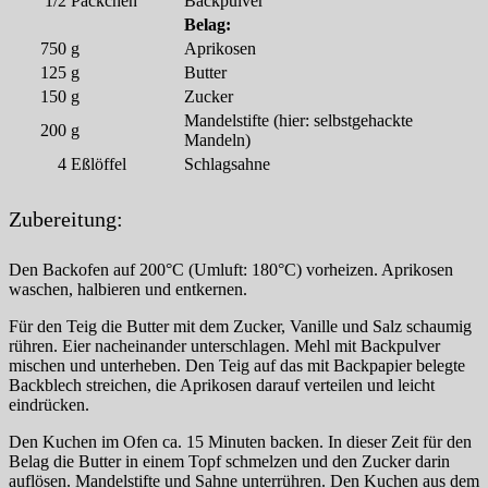
1/2
Päckchen
Backpulver
Belag:
750
g
Aprikosen
125
g
Butter
150
g
Zucker
Mandelstifte (hier: selbstgehackte
200
g
Mandeln)
4
Eßlöffel
Schlagsahne
Zubereitung:
Den Backofen auf 200°C (Umluft: 180°C) vorheizen. Aprikosen
waschen, halbieren und entkernen.
Für den Teig die Butter mit dem Zucker, Vanille und Salz schaumig
rühren. Eier nacheinander unterschlagen. Mehl mit Backpulver
mischen und unterheben. Den Teig auf das mit Backpapier belegte
Backblech streichen, die Aprikosen darauf verteilen und leicht
eindrücken.
Den Kuchen im Ofen ca. 15 Minuten backen. In dieser Zeit für den
Belag die Butter in einem Topf schmelzen und den Zucker darin
auflösen. Mandelstifte und Sahne unterrühren. Den Kuchen aus dem