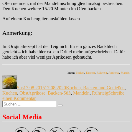
Ofen nehmen, mit der Mandelmischung gleichmäßig bestreichen.
Den Kuchen weitere 15-20 Minuten im Ofen backen.
Auf einem Kuchengitter auskühlen lassen.
Anmerkung:
Im Originalrezept hat der Teig nicht für ein ganzes Backblech
gereicht – ich habe hier ca. ein Drittel mehr aufgeschrieben. Dafür
habe ich aber viel weniger Aprikosen gebraucht.
Index:
Backen
,
Kuchen
,
Rührteig
,
Aprikose
,
Mandel
Autor
Veröffentlicht
Kategorien
am
Sus
17.08.2015
17.08.2020
Kochen, Backen und Genießen
,
Schlagwörter
Kuchen
,
Obst
Aprikose
,
Backen-Süß
,
Mandeln
,
Rührteig
Schreibe
zu
einen Kommentar
Suche
Aprikosen-
Suchen
nach:
Mandel-
Kuchen
Social Media
Facebook
Instagram
X
Pinterest
Google