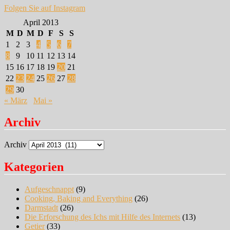
Folgen Sie auf Instagram
April 2013
M
D
M
D
F
S
S
1
2
3
4
5
6
7
8
9
10
11
12
13
14
15
16
17
18
19
20
21
22
23
24
25
26
27
28
29
30
« März
Mai »
Archiv
Archiv
Kategorien
Aufgeschnappt
(9)
Cooking, Baking and Everything
(26)
Darmstadt
(26)
Die Erforschung des Ichs mit Hilfe des Internets
(13)
Getier
(33)