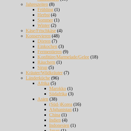
Jahreszeiten
(8)
Frühling
(1)
Herbst
(4)
Sommer
(1)
Winter
(2)
Käse/Frischkäse
(4)
Konservieren
(48)
Dörren
(7)
Einkochen
(3)
Fermentieren
(9)
Konfitüre/Marmelade/Gelee
(18)
Räuchern
(1)
Sirup
(5)
Kräuter/Wildkräuter
(7)
Länderküche
(96)
Afrika
(5)
Marokko
(1)
Südafrika
(3)
Asien
(38)
(Süd-)Korea
(16)
Afghanistan
(1)
China
(1)
Indien
(4)
Indonesien
(1)
Japan
(1)