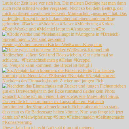
#BodoWartke und #MelanieHaupt in #Antigone in #Dre
Heute gab's bei unserem Bäcker Weißwurst-Kreppel m
So, Neujahr kann kommen: die Brezel ist fertig! I
Nachdem das Einmachglas mit Zucker und jungen Fich
Dieses Jahr bin ich echt (zu) spät dran mit meinem