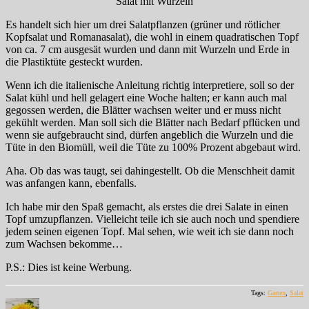
Salat mit Wurzeln
Es handelt sich hier um drei Salatpflanzen (grüner und rötlicher
Kopfsalat und Romanasalat), die wohl in einem quadratischen Topf
von ca. 7 cm ausgesät wurden und dann mit Wurzeln und Erde in
die Plastiktüte gesteckt wurden.
Wenn ich die italienische Anleitung richtig interpretiere, soll so der
Salat kühl und hell gelagert eine Woche halten; er kann auch mal
gegossen werden, die Blätter wachsen weiter und er muss nicht
gekühlt werden. Man soll sich die Blätter nach Bedarf pflücken und
wenn sie aufgebraucht sind, dürfen angeblich die Wurzeln und die
Tüte in den Biomüll, weil die Tüte zu 100% Prozent abgebaut wird.
Aha. Ob das was taugt, sei dahingestellt. Ob die Menschheit damit
was anfangen kann, ebenfalls.
Ich habe mir den Spaß gemacht, als erstes die drei Salate in einen
Topf umzupflanzen. Vielleicht teile ich sie auch noch und spendiere
jedem seinen eigenen Topf. Mal sehen, wie weit ich sie dann noch
zum Wachsen bekomme…
P.S.: Dies ist keine Werbung.
Tags:
Garten
,
Salat