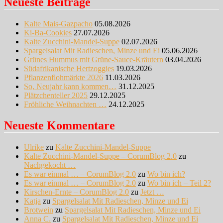
Neueste Beiträge
Kalte Mais-Gazpacho
05.08.2026
Ki-Ba-Cookies
27.07.2026
Kalte Zucchini-Mandel-Suppe
02.07.2026
Spargelsalat Mit Radieschen, Minze und Ei
05.06.2026
Grünes Hummus mit Grüne-Sauce-Kräutern
03.04.2026
Südafrikanische Hertzoggies
19.03.2026
Pflanzenflohmärkte 2026
11.03.2026
So, Neujahr kann kommen…
31.12.2025
Plätzchenteller 2025
29.12.2025
Fröhliche Weihnachten …
24.12.2025
Neueste Kommentare
Ulrike
zu
Kalte Zucchini-Mandel-Suppe
Kalte Zucchini-Mandel-Suppe – CorumBlog 2.0
zu
Nachgekocht …
Es war einmal … – CorumBlog 2.0
zu
Wo bin ich?
Es war einmal … – CorumBlog 2.0
zu
Wo bin ich – Teil 2?
Kirschen-Ernte – CorumBlog 2.0
zu
Jetzt …
Katja
zu
Spargelsalat Mit Radieschen, Minze und Ei
Brotwein
zu
Spargelsalat Mit Radieschen, Minze und Ei
Anna C.
zu
Spargelsalat Mit Radieschen, Minze und Ei