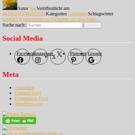
Autor
Sus
Veröffentlicht am
06.04.2013
30.03.2021
Kategorien
Grünfutter
Schlagwörter
Garten
3 Kommentare
zu Da haben wir den Salat…
Suche nach:
Suchen
Social Media
Facebook
Instagram
Pinterest
Google
X
Meta
Anmelden
Eintrags-Feed
Kommentar-Feed
WordPress.org