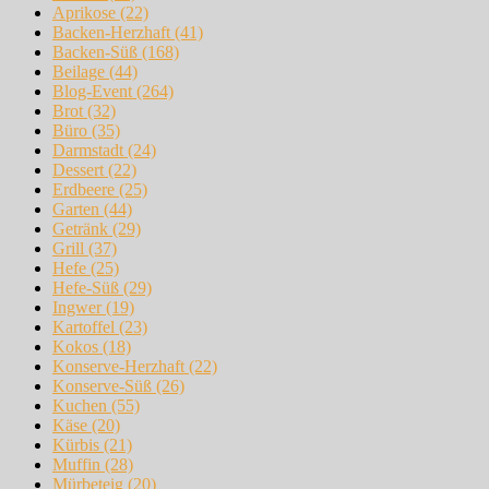
Aprikose
(22)
Backen-Herzhaft
(41)
Backen-Süß
(168)
Beilage
(44)
Blog-Event
(264)
Brot
(32)
Büro
(35)
Darmstadt
(24)
Dessert
(22)
Erdbeere
(25)
Garten
(44)
Getränk
(29)
Grill
(37)
Hefe
(25)
Hefe-Süß
(29)
Ingwer
(19)
Kartoffel
(23)
Kokos
(18)
Konserve-Herzhaft
(22)
Konserve-Süß
(26)
Kuchen
(55)
Käse
(20)
Kürbis
(21)
Muffin
(28)
Mürbeteig
(20)