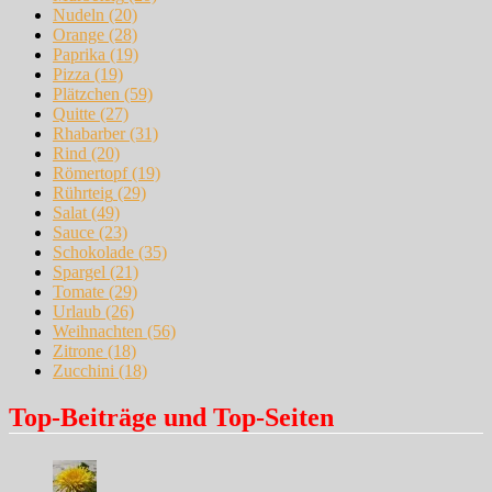
Nudeln
(20)
Orange
(28)
Paprika
(19)
Pizza
(19)
Plätzchen
(59)
Quitte
(27)
Rhabarber
(31)
Rind
(20)
Römertopf
(19)
Rührteig
(29)
Salat
(49)
Sauce
(23)
Schokolade
(35)
Spargel
(21)
Tomate
(29)
Urlaub
(26)
Weihnachten
(56)
Zitrone
(18)
Zucchini
(18)
Top-Beiträge und Top-Seiten