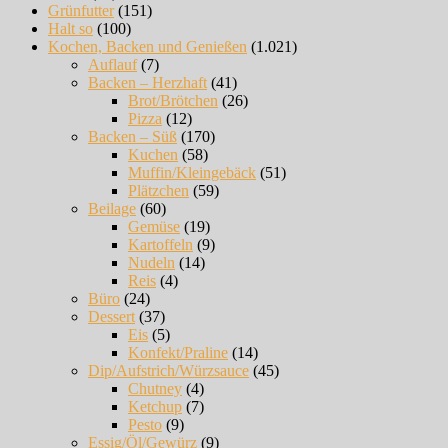
Grünfutter
(151)
Halt so
(100)
Kochen, Backen und Genießen
(1.021)
Auflauf
(7)
Backen – Herzhaft
(41)
Brot/Brötchen
(26)
Pizza
(12)
Backen – Süß
(170)
Kuchen
(58)
Muffin/Kleingebäck
(51)
Plätzchen
(59)
Beilage
(60)
Gemüse
(19)
Kartoffeln
(9)
Nudeln
(14)
Reis
(4)
Büro
(24)
Dessert
(37)
Eis
(5)
Konfekt/Praline
(14)
Dip/Aufstrich/Würzsauce
(45)
Chutney
(4)
Ketchup
(7)
Pesto
(9)
Essig/Öl/Gewürz
(9)