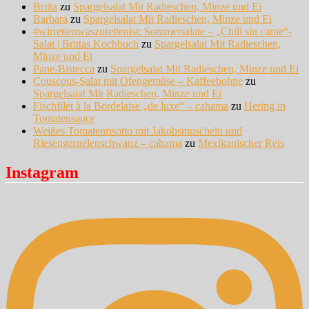
Britta
zu
Spargelsalat Mit Radieschen, Minze und Ei
Barbara
zu
Spargelsalat Mit Radieschen, Minze und Ei
#wirrettenwaszurettenist: Sommersalate – „Chili sin carne“-
Salat | Brittas Kochbuch
zu
Spargelsalat Mit Radieschen,
Minze und Ei
Pane-Bistecca
zu
Spargelsalat Mit Radieschen, Minze und Ei
Couscous-Salat mit Ofengemüse – Kaffeebohne
zu
Spargelsalat Mit Radieschen, Minze und Ei
Fischfilet à la Bordelaise „de luxe“ – cahama
zu
Hering in
Tomatensauce
Weißes Tomatenrisotto mit Jakobsmuscheln und
Riesengarnelenschwanz – cahama
zu
Mexikanischer Reis
Instagram