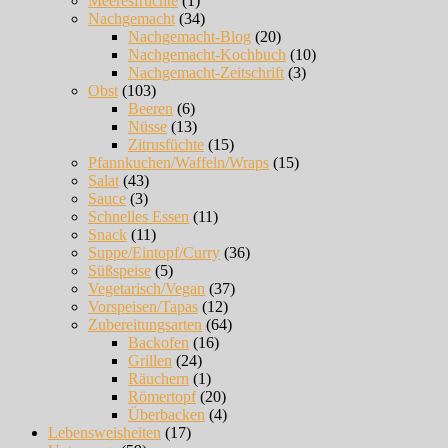
Meeresfrüchte
(1)
Nachgemacht
(34)
Nachgemacht-Blog
(20)
Nachgemacht-Kochbuch
(10)
Nachgemacht-Zeitschrift
(3)
Obst
(103)
Beeren
(6)
Nüsse
(13)
Zitrusfüchte
(15)
Pfannkuchen/Waffeln/Wraps
(15)
Salat
(43)
Sauce
(3)
Schnelles Essen
(11)
Snack
(11)
Suppe/Eintopf/Curry
(36)
Süßspeise
(5)
Vegetarisch/Vegan
(37)
Vorspeisen/Tapas
(12)
Zubereitungsarten
(64)
Backofen
(16)
Grillen
(24)
Räuchern
(1)
Römertopf
(20)
Überbacken
(4)
Lebensweisheiten
(17)