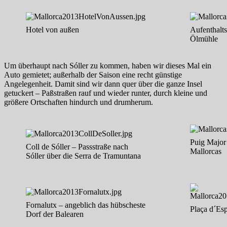
Hotel von außen
Aufenthalt
Ölmühle
Um überhaupt nach Sóller zu kommen, haben wir dieses Mal ein
Auto gemietet; außerhalb der Saison eine recht günstige
Angelegenheit. Damit sind wir dann quer über die ganze Insel
getuckert – Paßstraßen rauf und wieder runter, durch kleine und
größere Ortschaften hindurch und drumherum.
Puig Major
Coll de Sóller – Passstraße nach
Mallorcas
Sóller über die Serra de Tramuntana
Fornalutx – angeblich das hübscheste
Plaça d´Es
Dorf der Balearen