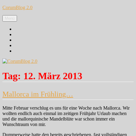
Zum
CorumBlog 2.0
Inhalt
springen
Menü
Facebook
Instagram
Pinterest
Google+
Twitter
Tag:
12. März 2013
Mallorca im Frühling…
Mitte Februar verschlug es uns für eine Woche nach Mallorca. Wir
wollten endlich auch einmal im zeitigen Frühjahr Urlaub machen
und die mallorquinische Mandelblüte war schon immer ein
Wunschtraum von mir.
Dummerweise hatte den bereits geschriebenen, fast vollständigen