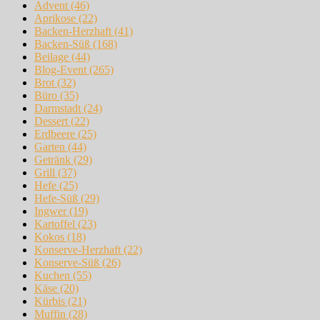
Advent
(46)
Aprikose
(22)
Backen-Herzhaft
(41)
Backen-Süß
(168)
Beilage
(44)
Blog-Event
(265)
Brot
(32)
Büro
(35)
Darmstadt
(24)
Dessert
(22)
Erdbeere
(25)
Garten
(44)
Getränk
(29)
Grill
(37)
Hefe
(25)
Hefe-Süß
(29)
Ingwer
(19)
Kartoffel
(23)
Kokos
(18)
Konserve-Herzhaft
(22)
Konserve-Süß
(26)
Kuchen
(55)
Käse
(20)
Kürbis
(21)
Muffin
(28)