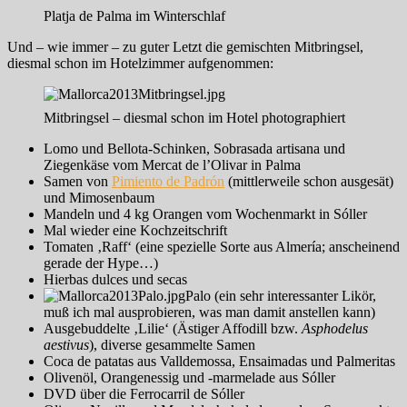
Platja de Palma im Winterschlaf
Und – wie immer – zu guter Letzt die gemischten Mitbringsel,
diesmal schon im Hotelzimmer aufgenommen:
Mitbringsel – diesmal schon im Hotel photographiert
Lomo und Bellota-Schinken, Sobrasada artisana und
Ziegenkäse vom Mercat de l’Olivar in Palma
Samen von
Pimiento de Padrón
(mittlerweile schon ausgesät)
und Mimosenbaum
Mandeln und 4 kg Orangen vom Wochenmarkt in Sóller
Mal wieder eine Kochzeitschrift
Tomaten ‚Raff‘ (eine spezielle Sorte aus Almería; anscheinend
gerade der Hype…)
Hierbas dulces und secas
Palo (ein sehr interessanter Likör,
muß ich mal ausprobieren, was man damit anstellen kann)
Ausgebuddelte ‚Lilie‘ (Ästiger Affodill bzw.
Asphodelus
aestivus
), diverse gesammelte Samen
Coca de patatas aus Valldemossa, Ensaimadas und Palmeritas
Olivenöl, Orangenessig und -marmelade aus Sóller
DVD über die Ferrocarril de Sóller