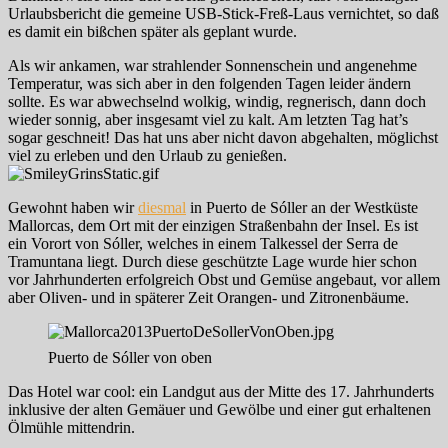
Urlaubsbericht die gemeine USB-Stick-Freß-Laus vernichtet, so daß
es damit ein bißchen später als geplant wurde.
Als wir ankamen, war strahlender Sonnenschein und angenehme
Temperatur, was sich aber in den folgenden Tagen leider ändern
sollte. Es war abwechselnd wolkig, windig, regnerisch, dann doch
wieder sonnig, aber insgesamt viel zu kalt. Am letzten Tag hat’s
sogar geschneit! Das hat uns aber nicht davon abgehalten, möglichst
viel zu erleben und den Urlaub zu genießen.
Gewohnt haben wir
diesmal
in Puerto de Sóller an der Westküste
Mallorcas, dem Ort mit der einzigen Straßenbahn der Insel. Es ist
ein Vorort von Sóller, welches in einem Talkessel der Serra de
Tramuntana liegt. Durch diese geschützte Lage wurde hier schon
vor Jahrhunderten erfolgreich Obst und Gemüse angebaut, vor allem
aber Oliven- und in späterer Zeit Orangen- und Zitronenbäume.
Puerto de Sóller von oben
Das Hotel war cool: ein Landgut aus der Mitte des 17. Jahrhunderts
inklusive der alten Gemäuer und Gewölbe und einer gut erhaltenen
Ölmühle mittendrin.