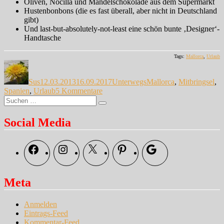
Oliven, Nocilla und Mandelschokolade aus dem Supermarkt
Hustenbonbons (die es fast überall, aber nicht in Deutschland
gibt)
Und last-but-absolutely-not-least eine schön bunte ‚Designer‘-
Handtasche
Tags:
Mallorca
,
Urlaub
Autor
Veröffentlicht
Kategorien
Schlagwörter
am
Sus
12.03.2013
16.09.2017
Unterwegs
Mallorca
,
Mitbringsel
,
zu
Spanien
,
Urlaub
5 Kommentare
Suche
Mallorca
Suchen
nach:
im
Frühling…
Social Media
Facebook
Instagram
X
Pinterest
Google
Meta
Anmelden
Eintrags-Feed
Kommentar-Feed