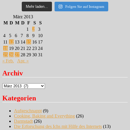
Mehr laden...
Folgen Sie auf Instagram
März 2013
M
D
M
D
F
S
S
1
2
3
4
5
6
7
8
9
10
11
12
13
14
15
16
17
18
19
20
21
22
23
24
25
26
27
28
29
30
31
« Feb.
Apr. »
Archiv
Archiv
Kategorien
Aufgeschnappt
(9)
Cooking, Baking and Everything
(26)
Darmstadt
(26)
Die Erforschung des Ichs mit Hilfe des Internets
(13)