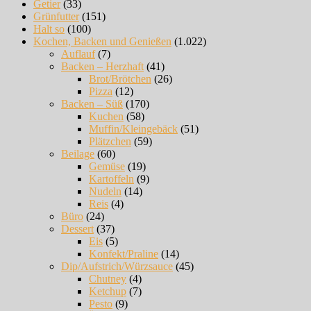
Getier
(33)
Grünfutter
(151)
Halt so
(100)
Kochen, Backen und Genießen
(1.022)
Auflauf
(7)
Backen – Herzhaft
(41)
Brot/Brötchen
(26)
Pizza
(12)
Backen – Süß
(170)
Kuchen
(58)
Muffin/Kleingebäck
(51)
Plätzchen
(59)
Beilage
(60)
Gemüse
(19)
Kartoffeln
(9)
Nudeln
(14)
Reis
(4)
Büro
(24)
Dessert
(37)
Eis
(5)
Konfekt/Praline
(14)
Dip/Aufstrich/Würzsauce
(45)
Chutney
(4)
Ketchup
(7)
Pesto
(9)