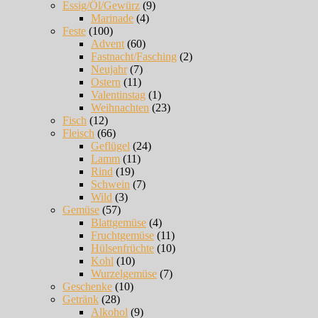
Essig/Öl/Gewürz
(9)
Marinade
(4)
Feste
(100)
Advent
(60)
Fastnacht/Fasching
(2)
Neujahr
(7)
Ostern
(11)
Valentinstag
(1)
Weihnachten
(23)
Fisch
(12)
Fleisch
(66)
Geflügel
(24)
Lamm
(11)
Rind
(19)
Schwein
(7)
Wild
(3)
Gemüse
(57)
Blattgemüse
(4)
Fruchtgemüse
(11)
Hülsenfrüchte
(10)
Kohl
(10)
Wurzelgemüse
(7)
Geschenke
(10)
Getränk
(28)
Alkohol
(9)