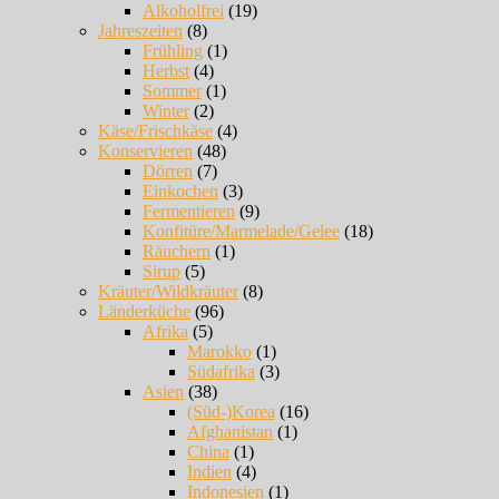
Alkoholfrei
(19)
Jahreszeiten
(8)
Frühling
(1)
Herbst
(4)
Sommer
(1)
Winter
(2)
Käse/Frischkäse
(4)
Konservieren
(48)
Dörren
(7)
Einkochen
(3)
Fermentieren
(9)
Konfitüre/Marmelade/Gelee
(18)
Räuchern
(1)
Sirup
(5)
Kräuter/Wildkräuter
(8)
Länderküche
(96)
Afrika
(5)
Marokko
(1)
Südafrika
(3)
Asien
(38)
(Süd-)Korea
(16)
Afghanistan
(1)
China
(1)
Indien
(4)
Indonesien
(1)