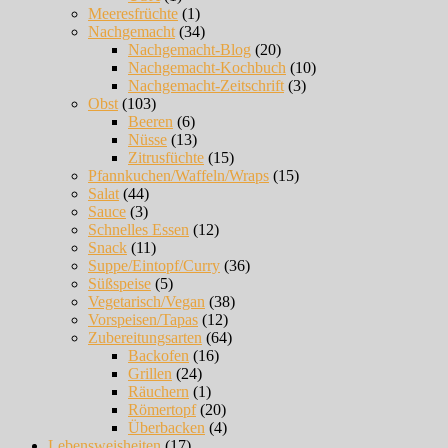
Meeresfrüchte
(1)
Nachgemacht
(34)
Nachgemacht-Blog
(20)
Nachgemacht-Kochbuch
(10)
Nachgemacht-Zeitschrift
(3)
Obst
(103)
Beeren
(6)
Nüsse
(13)
Zitrusfüchte
(15)
Pfannkuchen/Waffeln/Wraps
(15)
Salat
(44)
Sauce
(3)
Schnelles Essen
(12)
Snack
(11)
Suppe/Eintopf/Curry
(36)
Süßspeise
(5)
Vegetarisch/Vegan
(38)
Vorspeisen/Tapas
(12)
Zubereitungsarten
(64)
Backofen
(16)
Grillen
(24)
Räuchern
(1)
Römertopf
(20)
Überbacken
(4)
Lebensweisheiten
(17)