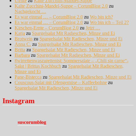
Ulrike
zu
Kalte Zucchini-Mandel-Suppe
Kalte Zucchini-Mandel-Suppe – CorumBlog 2.0
zu
Nachgekocht …
Es war einmal … – CorumBlog 2.0
zu
Wo bin ich?
Es war einmal … – CorumBlog 2.0
zu
Wo bin ich – Teil 2?
Kirschen-Ernte – CorumBlog 2.0
zu
Jetzt …
Katja
zu
Spargelsalat Mit Radieschen, Minze und Ei
Brotwein
zu
Spargelsalat Mit Radieschen, Minze und Ei
Anna C.
zu
Spargelsalat Mit Radieschen, Minze und Ei
Britta
zu
Spargelsalat Mit Radieschen, Minze und Ei
Barbara
zu
Spargelsalat Mit Radieschen, Minze und Ei
#wirrettenwaszurettenist: Sommersalate – „Chili sin carne“-
Salat | Brittas Kochbuch
zu
Spargelsalat Mit Radieschen,
Minze und Ei
Pane-Bistecca
zu
Spargelsalat Mit Radieschen, Minze und Ei
Couscous-Salat mit Ofengemüse – Kaffeebohne
zu
Spargelsalat Mit Radieschen, Minze und Ei
Instagram
suscorumblog