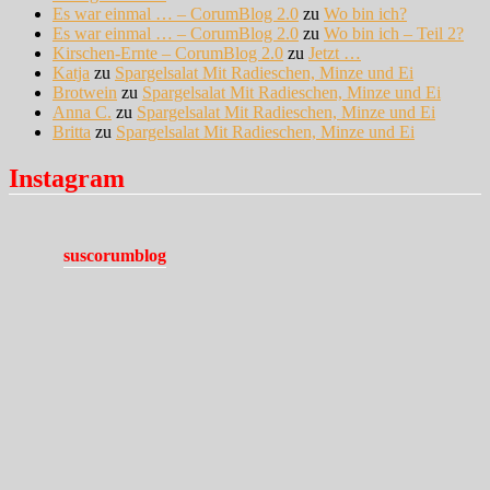
Es war einmal … – CorumBlog 2.0
zu
Wo bin ich?
Es war einmal … – CorumBlog 2.0
zu
Wo bin ich – Teil 2?
Kirschen-Ernte – CorumBlog 2.0
zu
Jetzt …
Katja
zu
Spargelsalat Mit Radieschen, Minze und Ei
Brotwein
zu
Spargelsalat Mit Radieschen, Minze und Ei
Anna C.
zu
Spargelsalat Mit Radieschen, Minze und Ei
Britta
zu
Spargelsalat Mit Radieschen, Minze und Ei
Instagram
suscorumblog