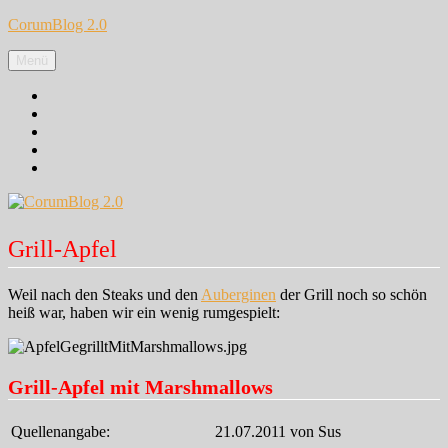
Zum
CorumBlog 2.0
Inhalt
springen
Menü
Facebook
Instagram
Pinterest
Google+
Twitter
Grill-Apfel
Weil nach den Steaks und den
Auberginen
der Grill noch so schön
heiß war, haben wir ein wenig rumgespielt:
Grill-Apfel mit Marshmallows
Quellenangabe:
21.07.2011 von Sus