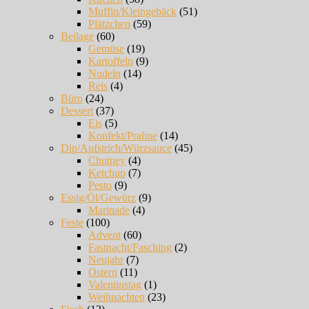
Muffin/Kleingebäck
(51)
Plätzchen
(59)
Beilage
(60)
Gemüse
(19)
Kartoffeln
(9)
Nudeln
(14)
Reis
(4)
Büro
(24)
Dessert
(37)
Eis
(5)
Konfekt/Praline
(14)
Dip/Aufstrich/Würzsauce
(45)
Chutney
(4)
Ketchup
(7)
Pesto
(9)
Essig/Öl/Gewürz
(9)
Marinade
(4)
Feste
(100)
Advent
(60)
Fastnacht/Fasching
(2)
Neujahr
(7)
Ostern
(11)
Valentinstag
(1)
Weihnachten
(23)