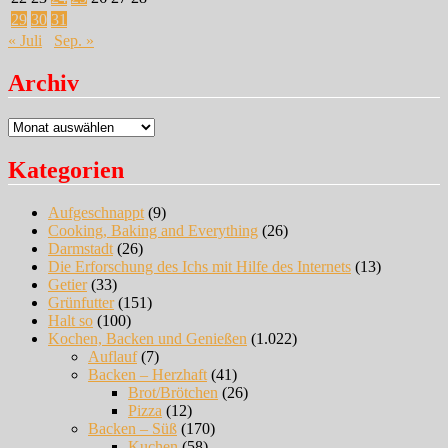
29
30
31
« Juli
Sep. »
Archiv
Archiv
Kategorien
Aufgeschnappt
(9)
Cooking, Baking and Everything
(26)
Darmstadt
(26)
Die Erforschung des Ichs mit Hilfe des Internets
(13)
Getier
(33)
Grünfutter
(151)
Halt so
(100)
Kochen, Backen und Genießen
(1.022)
Auflauf
(7)
Backen – Herzhaft
(41)
Brot/Brötchen
(26)
Pizza
(12)
Backen – Süß
(170)
Kuchen
(58)