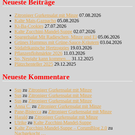
Neueste Beiträge
Zitroniger Gurkensalat mit Minze
07.08.2026
Kalte Mais-Gazpacho
05.08.2026
Ki-Ba-Cookies
27.07.2026
Kalte Zucchini-Mandel-Suppe
02.07.2026
Spargelsalat Mit Radieschen, Minze und Ei
05.06.2026
Grünes Hummus mit Grüne-Sauce-Kräutern
03.04.2026
Südafrikanische Hertzoggies
19.03.2026
Pflanzenflohmärkte 2026
11.03.2026
So, Neujahr kann kommen…
31.12.2025
Plätzchenteller 2025
29.12.2025
Neueste Kommentare
Sus
zu
Zitroniger Gurkensalat mit Minze
Sus
zu
Zitroniger Gurkensalat mit Minze
Sus
zu
Zitroniger Gurkensalat mit Minze
Anna C.
zu
Zitroniger Gurkensalat mit Minze
Pane-Bistecca
zu
Zitroniger Gurkensalat mit Minze
Harald
zu
Zitroniger Gurkensalat mit Minze
Ulrike
zu
Kalte Zucchini-Mandel-Suppe
Kalte Zucchini-Mandel-Suppe – CorumBlog 2.0
zu
Nachgekocht …