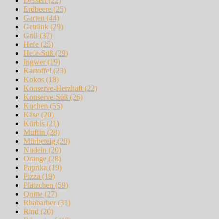
Dessert
(22)
Erdbeere
(25)
Garten
(44)
Getränk
(29)
Grill
(37)
Hefe
(25)
Hefe-Süß
(29)
Ingwer
(19)
Kartoffel
(23)
Kokos
(18)
Konserve-Herzhaft
(22)
Konserve-Süß
(26)
Kuchen
(55)
Käse
(20)
Kürbis
(21)
Muffin
(28)
Mürbeteig
(20)
Nudeln
(20)
Orange
(28)
Paprika
(19)
Pizza
(19)
Plätzchen
(59)
Quitte
(27)
Rhabarber
(31)
Rind
(20)