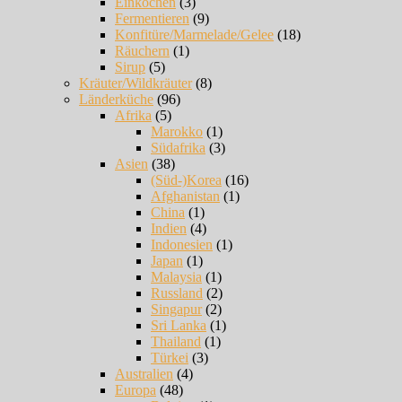
Einkochen
(3)
Fermentieren
(9)
Konfitüre/Marmelade/Gelee
(18)
Räuchern
(1)
Sirup
(5)
Kräuter/Wildkräuter
(8)
Länderküche
(96)
Afrika
(5)
Marokko
(1)
Südafrika
(3)
Asien
(38)
(Süd-)Korea
(16)
Afghanistan
(1)
China
(1)
Indien
(4)
Indonesien
(1)
Japan
(1)
Malaysia
(1)
Russland
(2)
Singapur
(2)
Sri Lanka
(1)
Thailand
(1)
Türkei
(3)
Australien
(4)
Europa
(48)