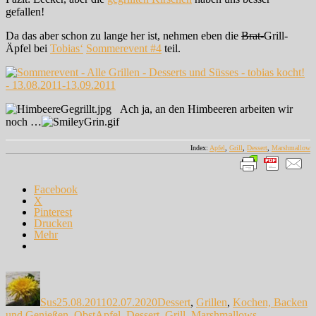
gefallen!
Da das aber schon zu lange her ist, nehmen eben die
Brat-
Grill-
Äpfel bei
Tobias‘
Sommerevent #4
teil.
Ach ja, an den Himbeeren arbeiten wir
noch …
Index:
Apfel
,
Grill
,
Dessert
,
Marshmallow
Facebook
X
Pinterest
Drucken
Mehr
Autor
Veröffentlicht
Kategorien
am
Sus
25.08.2011
02.07.2020
Dessert
,
Grillen
,
Kochen, Backen
Schlagwörter
und Genießen
,
Obst
Apfel
,
Dessert
,
Grill
,
Marshmallows