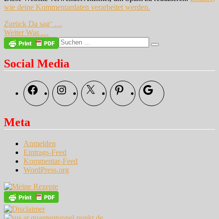
wie deine Kommentardaten verarbeitet werden.
Beitragsnavigation
Vorheriger
Zurück
Da sag‘ …
Nächster
Beitrag:
Weiter
Was …
Beitrag:
Suche
Suchen
nach:
Social Media
Facebook
Instagram
X
Pinterest
Google
Meta
Anmelden
Eintrags-Feed
Kommentar-Feed
WordPress.org