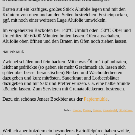
Braten auf ein kräftiges, großes Stück Alufolie legen und mit den
Kräutern von oben und an den Seiten bestreichen. Fest einpacken,
ggf. mit noch einer weiteren Lage Alufolie umwickeln.
Im vorgeheizten Backofen bei 140°C Umluft oder 150°C Ober-und
Unterhitze für 60-90 Minuten braten lassen. Ofen ausschalten,
Alufolie oben öffnen und den Braten im Ofen noch ziehen lassen.
Sauerkraut:
Zwiebel schälen und fein hacken. Mit etwas Öl im Topf anbraten,
leicht angedrückte (so geben sie mehr Geschmack ab, lassen sich
später aber besser herausfischen) Nelken und Wacholderbeeren
dazugeben und kurz mitrösten. Sauerkraut und Lorbeerblätter
dazugeben und mit Salz und Pfeffer würzen. Ca. eine halbe Stunde
köcheln lassen. Zum Servieren mit Granatapfelkernen bestreuen.
Dazu ein schönes Jenaer Bockbier aus der
Papiermühle
.
Index:
Kassler
,
Braten
,
Kräuter
,
Granatapfel
,
Blog-Event
Weil ich aber trotzdem ein besonderes Kartoffelpüree haben wollte,