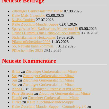
Neueste Beiträge
Zitroniger Gurkensalat mit Minze
07.08.2026
Kalte Mais-Gazpacho
05.08.2026
Ki-Ba-Cookies
27.07.2026
Kalte Zucchini-Mandel-Suppe
02.07.2026
Spargelsalat Mit Radieschen, Minze und Ei
05.06.2026
Grünes Hummus mit Grüne-Sauce-Kräutern
03.04.2026
Südafrikanische Hertzoggies
19.03.2026
Pflanzenflohmärkte 2026
11.03.2026
So, Neujahr kann kommen…
31.12.2025
Plätzchenteller 2025
29.12.2025
Neueste Kommentare
Britta
zu
Zitroniger Gurkensalat mit Minze
Sus
zu
Zitroniger Gurkensalat mit Minze
Sus
zu
Zitroniger Gurkensalat mit Minze
Sus
zu
Zitroniger Gurkensalat mit Minze
Anna C.
zu
Zitroniger Gurkensalat mit Minze
Pane-Bistecca
zu
Zitroniger Gurkensalat mit Minze
Harald
zu
Zitroniger Gurkensalat mit Minze
Ulrike
zu
Kalte Zucchini-Mandel-Suppe
Kalte Zucchini-Mandel-Suppe – CorumBlog 2.0
zu