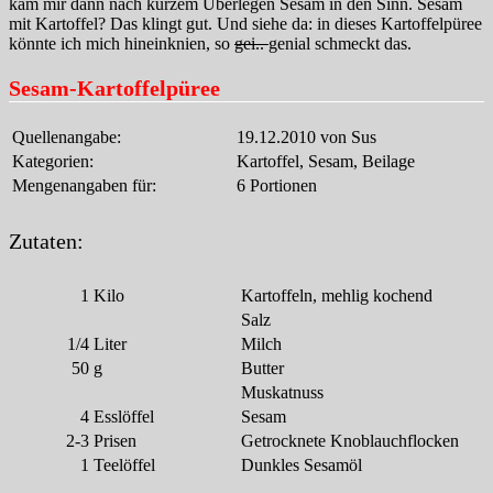
kam mir dann nach kurzem Überlegen Sesam in den Sinn. Sesam
mit Kartoffel? Das klingt gut. Und siehe da: in dieses Kartoffelpüree
könnte ich mich hineinknien, so
gei..
genial schmeckt das.
Sesam-Kartoffelpüree
Quellenangabe:
19.12.2010 von Sus
Kategorien:
Kartoffel, Sesam, Beilage
Mengenangaben für:
6 Portionen
Zutaten:
1
Kilo
Kartoffeln, mehlig kochend
Salz
1/4
Liter
Milch
50
g
Butter
Muskatnuss
4
Esslöffel
Sesam
2-3
Prisen
Getrocknete Knoblauchflocken
1
Teelöffel
Dunkles Sesamöl