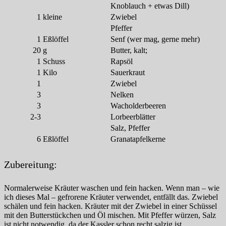
Knoblauch + etwas Dill)
1
kleine
Zwiebel
Pfeffer
1
Eßlöffel
Senf (wer mag, gerne mehr)
20
g
Butter, kalt;
1
Schuss
Rapsöl
1
Kilo
Sauerkraut
1
Zwiebel
3
Nelken
3
Wacholderbeeren
2-3
Lorbeerblätter
Salz, Pfeffer
6
Eßlöffel
Granatapfelkerne
Zubereitung:
Normalerweise Kräuter waschen und fein hacken. Wenn man – wie
ich dieses Mal – gefrorene Kräuter verwendet, entfällt das. Zwiebel
schälen und fein hacken. Kräuter mit der Zwiebel in einer Schüssel
mit den Butterstückchen und Öl mischen. Mit Pfeffer würzen, Salz
ist nicht notwendig, da der Kassler schon recht salzig ist.