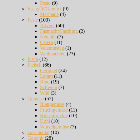
Pesto
(9)
Essig/Öl/Gewürz
(9)
Marinade
(4)
Feste
(100)
Advent
(60)
Fastnacht/Fasching
(2)
Neujahr
(7)
Ostern
(11)
Valentinstag
(1)
Weihnachten
(23)
Fisch
(12)
Fleisch
(66)
Geflügel
(24)
Lamm
(11)
Rind
(19)
Schwein
(7)
Wild
(3)
Gemüse
(57)
Blattgemüse
(4)
Fruchtgemüse
(11)
Hülsenfrüchte
(10)
Kohl
(10)
Wurzelgemüse
(7)
Geschenke
(10)
Getränk
(28)