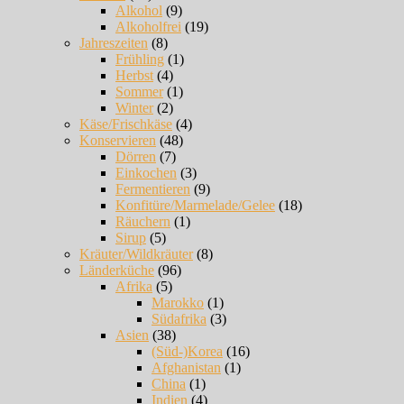
Alkohol
(9)
Alkoholfrei
(19)
Jahreszeiten
(8)
Frühling
(1)
Herbst
(4)
Sommer
(1)
Winter
(2)
Käse/Frischkäse
(4)
Konservieren
(48)
Dörren
(7)
Einkochen
(3)
Fermentieren
(9)
Konfitüre/Marmelade/Gelee
(18)
Räuchern
(1)
Sirup
(5)
Kräuter/Wildkräuter
(8)
Länderküche
(96)
Afrika
(5)
Marokko
(1)
Südafrika
(3)
Asien
(38)
(Süd-)Korea
(16)
Afghanistan
(1)
China
(1)
Indien
(4)