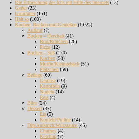
Die Erforschung des Ichs mit Hilfe des Internets
(13)
Getier
(33)
Grünfutter
(151)
Halt so
(100)
Kochen, Backen und Genießen
(1.022)
Auflauf
(7)
Backen – Herzhaft
(41)
Brot/Brötchen
(26)
Pizza
(12)
Backen – Süß
(170)
Kuchen
(58)
Muffin/Kleingebäck
(51)
Plätzchen
(59)
Beilage
(60)
Gemüse
(19)
Kartoffeln
(9)
Nudeln
(14)
Reis
(4)
Büro
(24)
Dessert
(37)
Eis
(5)
Konfekt/Praline
(14)
Dip/Aufstrich/Würzsauce
(45)
Chutney
(4)
Ketchup
(7)