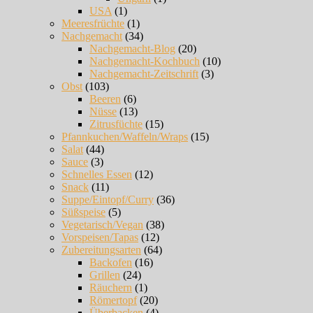
USA
(1)
Meeresfrüchte
(1)
Nachgemacht
(34)
Nachgemacht-Blog
(20)
Nachgemacht-Kochbuch
(10)
Nachgemacht-Zeitschrift
(3)
Obst
(103)
Beeren
(6)
Nüsse
(13)
Zitrusfüchte
(15)
Pfannkuchen/Waffeln/Wraps
(15)
Salat
(44)
Sauce
(3)
Schnelles Essen
(12)
Snack
(11)
Suppe/Eintopf/Curry
(36)
Süßspeise
(5)
Vegetarisch/Vegan
(38)
Vorspeisen/Tapas
(12)
Zubereitungsarten
(64)
Backofen
(16)
Grillen
(24)
Räuchern
(1)
Römertopf
(20)
Überbacken
(4)