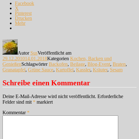
Facebook
X
Pinterest
Drucken
Mehr
Autor
Sus
Veröffentlicht am
29.12.2010
14.01.2018
Kategorien
Kochen, Backen und
Genießen
Schlagwörter
Backofen
,
Beilage
,
Blog-Event
,
Braten
,
Granatapfel
,
Grüne Sauce
,
Kartoffel
,
Kassler
,
Kräuter
,
Sesam
Schreibe einen Kommentar
Deine E-Mail-Adresse wird nicht veröffentlicht.
Erforderliche
Felder sind mit
*
markiert
Kommentar
*