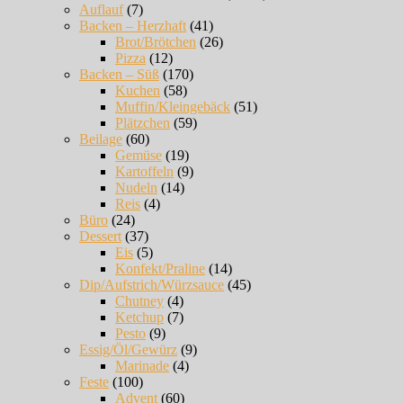
Auflauf
(7)
Backen – Herzhaft
(41)
Brot/Brötchen
(26)
Pizza
(12)
Backen – Süß
(170)
Kuchen
(58)
Muffin/Kleingebäck
(51)
Plätzchen
(59)
Beilage
(60)
Gemüse
(19)
Kartoffeln
(9)
Nudeln
(14)
Reis
(4)
Büro
(24)
Dessert
(37)
Eis
(5)
Konfekt/Praline
(14)
Dip/Aufstrich/Würzsauce
(45)
Chutney
(4)
Ketchup
(7)
Pesto
(9)
Essig/Öl/Gewürz
(9)
Marinade
(4)
Feste
(100)
Advent
(60)