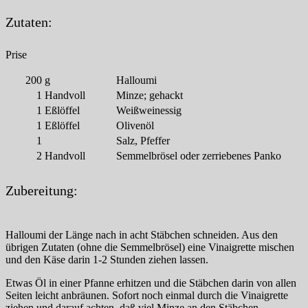
Zutaten:
Prise
200
g
Halloumi
1
Handvoll
Minze; gehackt
1
Eßlöffel
Weißweinessig
1
Eßlöffel
Olivenöl
1
Salz, Pfeffer
2
Handvoll
Semmelbrösel oder zerriebenes Panko
Zubereitung:
Halloumi der Länge nach in acht Stäbchen schneiden. Aus den
übrigen Zutaten (ohne die Semmelbrösel) eine Vinaigrette mischen
und den Käse darin 1-2 Stunden ziehen lassen.
Etwas Öl in einer Pfanne erhitzen und die Stäbchen darin von allen
Seiten leicht anbräunen. Sofort noch einmal durch die Vinaigrette
ziehen und darauf achten, daß viel Minze an den Stäbchen