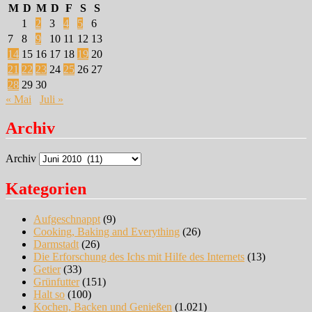
M
D
M
D
F
S
S
1
2
3
4
5
6
7
8
9
10
11
12
13
14
15
16
17
18
19
20
21
22
23
24
25
26
27
28
29
30
« Mai
Juli »
Archiv
Archiv
Kategorien
Aufgeschnappt
(9)
Cooking, Baking and Everything
(26)
Darmstadt
(26)
Die Erforschung des Ichs mit Hilfe des Internets
(13)
Getier
(33)
Grünfutter
(151)
Halt so
(100)
Kochen, Backen und Genießen
(1.021)