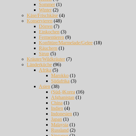
Sommer
(1)
Winter
(2)
Käse/Frischkäse
(4)
Konservieren
(48)
Dörren
(7)
Einkochen
(3)
Fermentieren
(9)
Konfitüre/Marmelade/Gelee
(18)
Räuchern
(1)
Sirup
(5)
Kräuter/Wildkräuter
(7)
Länderküche
(96)
Afrika
(5)
Marokko
(1)
Südafrika
(3)
Asien
(38)
(Süd-)Korea
(16)
Afghanistan
(1)
China
(1)
Indien
(4)
Indonesien
(1)
Japan
(1)
Malaysia
(1)
Russland
(2)
Singapur
(2)