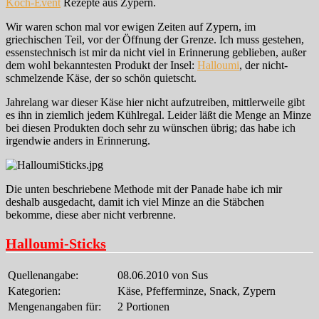
Koch-Event
Rezepte aus Zypern.
Wir waren schon mal vor ewigen Zeiten auf Zypern, im
griechischen Teil, vor der Öffnung der Grenze. Ich muss gestehen,
essenstechnisch ist mir da nicht viel in Erinnerung geblieben, außer
dem wohl bekanntesten Produkt der Insel:
Halloumi
, der nicht-
schmelzende Käse, der so schön quietscht.
Jahrelang war dieser Käse hier nicht aufzutreiben, mittlerweile gibt
es ihn in ziemlich jedem Kühlregal. Leider läßt die Menge an Minze
bei diesen Produkten doch sehr zu wünschen übrig; das habe ich
irgendwie anders in Erinnerung.
Die unten beschriebene Methode mit der Panade habe ich mir
deshalb ausgedacht, damit ich viel Minze an die Stäbchen
bekomme, diese aber nicht verbrenne.
Halloumi-Sticks
Quellenangabe:
08.06.2010 von Sus
Kategorien:
Käse, Pfefferminze, Snack, Zypern
Mengenangaben für:
2 Portionen