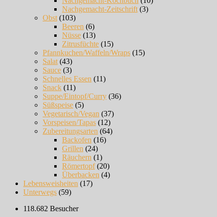
Nachgemacht-Kochbuch
(10)
Nachgemacht-Zeitschrift
(3)
Obst
(103)
Beeren
(6)
Nüsse
(13)
Zitrusfüchte
(15)
Pfannkuchen/Waffeln/Wraps
(15)
Salat
(43)
Sauce
(3)
Schnelles Essen
(11)
Snack
(11)
Suppe/Eintopf/Curry
(36)
Süßspeise
(5)
Vegetarisch/Vegan
(37)
Vorspeisen/Tapas
(12)
Zubereitungsarten
(64)
Backofen
(16)
Grillen
(24)
Räuchern
(1)
Römertopf
(20)
Überbacken
(4)
Lebensweisheiten
(17)
Unterwegs
(59)
118.682 Besucher