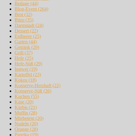
Beilage
(44)
Blog-Event
(264)
Brot
(32)
Büro
(35)
Darmstadt
(24)
Dessert
(22)
Erdbeere
(25)
Garten
(44)
Getränk
(29)
Grill
(37)
Hefe
(25)
Hefe-Süß
(29)
Ingwer
(19)
Kartoffel
(23)
Kokos
(18)
Konserve-Herzhaft
(22)
Konserve-Süß
(26)
Kuchen
(55)
Käse
(20)
Kürbis
(21)
Muffin
(28)
Mürbeteig
(20)
Nudeln
(20)
Orange
(28)
Paprika
(19)