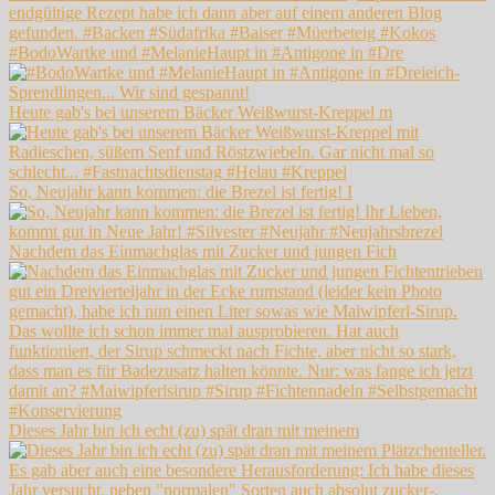
#BodoWartke und #MelanieHaupt in #Antigone in #Dre
Heute gab's bei unserem Bäcker Weißwurst-Kreppel m
So, Neujahr kann kommen: die Brezel ist fertig! I
Nachdem das Einmachglas mit Zucker und jungen Fich
Dieses Jahr bin ich echt (zu) spät dran mit meinem