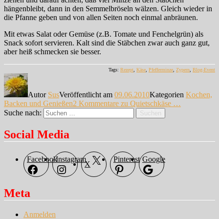
hängenbleibt, dann in den Semmelbröseln wälzen. Gleich wieder in
die Pfanne geben und von allen Seiten noch einmal anbräunen.
Mit etwas Salat oder Gemüse (z.B. Tomate und Fenchelgrün) als
Snack sofort servieren. Kalt sind die Stäbchen zwar auch ganz gut,
aber heiß schmecken sie besser.
Tags:
Rezept
,
Käse
,
Pfefferminze
,
Zypern
,
Blog-Event
Autor
Sus
Veröffentlicht am
09.06.2010
Kategorien
Kochen,
Backen und Genießen
2 Kommentare
zu Quietschkäse …
Suche nach:
Suchen
Social Media
Facebook
Instagram
Pinterest
Google
X
Meta
Anmelden