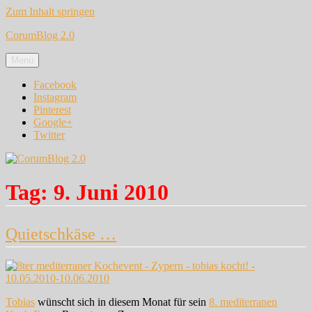
Zum Inhalt springen
CorumBlog 2.0
Menü
Facebook
Instagram
Pinterest
Google+
Twitter
Tag:
9. Juni 2010
Quietschkäse …
Tobias
wünscht sich in diesem Monat für sein
8. mediterranen