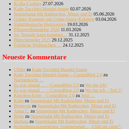
Ki-Ba-Cookies
27.07.2026
Kalte Zucchini-Mandel-Suppe
02.07.2026
Spargelsalat Mit Radieschen, Minze und Ei
05.06.2026
Grünes Hummus mit Grüne-Sauce-Kräutern
03.04.2026
Südafrikanische Hertzoggies
19.03.2026
Pflanzenflohmärkte 2026
11.03.2026
So, Neujahr kann kommen…
31.12.2025
Plätzchenteller 2025
29.12.2025
Fröhliche Weihnachten …
24.12.2025
Neueste Kommentare
Ulrike
zu
Kalte Zucchini-Mandel-Suppe
Kalte Zucchini-Mandel-Suppe – CorumBlog 2.0
zu
Nachgekocht …
Es war einmal … – CorumBlog 2.0
zu
Wo bin ich?
Es war einmal … – CorumBlog 2.0
zu
Wo bin ich – Teil 2?
Kirschen-Ernte – CorumBlog 2.0
zu
Jetzt …
Katja
zu
Spargelsalat Mit Radieschen, Minze und Ei
Brotwein
zu
Spargelsalat Mit Radieschen, Minze und Ei
Anna C.
zu
Spargelsalat Mit Radieschen, Minze und Ei
Britta
zu
Spargelsalat Mit Radieschen, Minze und Ei
Barbara
zu
Spargelsalat Mit Radieschen, Minze und Ei
#wirrettenwaszurettenist: Sommersalate – „Chili sin carne“-