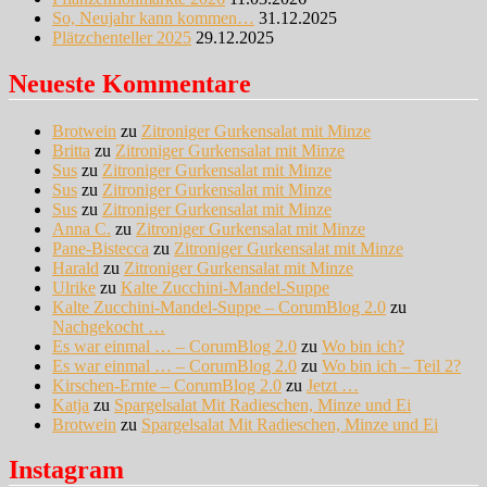
So, Neujahr kann kommen…
31.12.2025
Plätzchenteller 2025
29.12.2025
Neueste Kommentare
Brotwein
zu
Zitroniger Gurkensalat mit Minze
Britta
zu
Zitroniger Gurkensalat mit Minze
Sus
zu
Zitroniger Gurkensalat mit Minze
Sus
zu
Zitroniger Gurkensalat mit Minze
Sus
zu
Zitroniger Gurkensalat mit Minze
Anna C.
zu
Zitroniger Gurkensalat mit Minze
Pane-Bistecca
zu
Zitroniger Gurkensalat mit Minze
Harald
zu
Zitroniger Gurkensalat mit Minze
Ulrike
zu
Kalte Zucchini-Mandel-Suppe
Kalte Zucchini-Mandel-Suppe – CorumBlog 2.0
zu
Nachgekocht …
Es war einmal … – CorumBlog 2.0
zu
Wo bin ich?
Es war einmal … – CorumBlog 2.0
zu
Wo bin ich – Teil 2?
Kirschen-Ernte – CorumBlog 2.0
zu
Jetzt …
Katja
zu
Spargelsalat Mit Radieschen, Minze und Ei
Brotwein
zu
Spargelsalat Mit Radieschen, Minze und Ei
Instagram