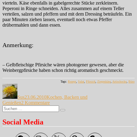
vierteln. Käse ebenfalls in gabelgerechte Stücke zerkleinern.
Peperoni in Ringe schneiden. Alles zusammen auf einem Teller
verteilen, salzen und pfeffern und mit dem Dressing beträufeln. Ein
paar Minuten ziehen lassen, eventuell noch etwas Pfeffer
drübermahlen und dann essen.
Anmerkung:
– Gelbfleischige Pfirsiche wären photogener gewesen, aber die
Weinbergpfirsiche haben schon richtig aromatisch geschmeckt.
Tags:
Rezept
,
Salat
,
Pfirsich
,
Ziegenkäse
,
Artischocke
,
Büro
Autor
Veröffentlicht
Kategorien
am
Sus
23.06.2010
Kochen, Backen und
zu
Genießen
2 Kommentare
Suche
Schon
Suchen
nach:
wieder
Salat
Social Media
…