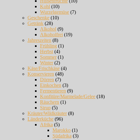
Hülsenfrüchte
(10)
Kohl
(10)
Wurzelgemüse
(7)
Geschenke
(10)
Getränk
(28)
Alkohol
(9)
Alkoholfrei
(19)
Jahreszeiten
(8)
Frühling
(1)
Herbst
(4)
Sommer
(1)
Winter
(2)
Käse/Frischkäse
(4)
Konservieren
(48)
Dörren
(7)
Einkochen
(3)
Fermentieren
(9)
Konfitüre/Marmelade/Gelee
(18)
Räuchern
(1)
Sirup
(5)
Kräuter/Wildkräuter
(8)
Länderküche
(96)
Afrika
(5)
Marokko
(1)
Südafrika
(3)