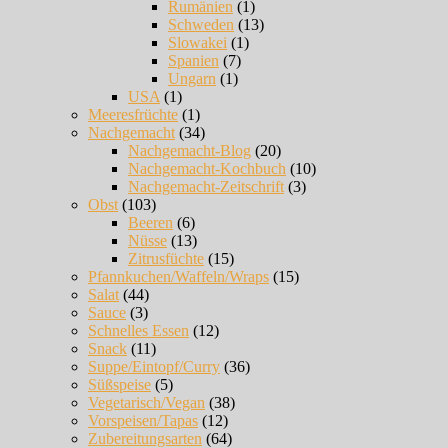
Rumänien
(1)
Schweden
(13)
Slowakei
(1)
Spanien
(7)
Ungarn
(1)
USA
(1)
Meeresfrüchte
(1)
Nachgemacht
(34)
Nachgemacht-Blog
(20)
Nachgemacht-Kochbuch
(10)
Nachgemacht-Zeitschrift
(3)
Obst
(103)
Beeren
(6)
Nüsse
(13)
Zitrusfüchte
(15)
Pfannkuchen/Waffeln/Wraps
(15)
Salat
(44)
Sauce
(3)
Schnelles Essen
(12)
Snack
(11)
Suppe/Eintopf/Curry
(36)
Süßspeise
(5)
Vegetarisch/Vegan
(38)
Vorspeisen/Tapas
(12)
Zubereitungsarten
(64)