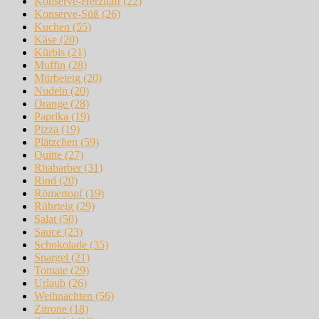
Konserve-Herzhaft
(22)
Konserve-Süß
(26)
Kuchen
(55)
Käse
(20)
Kürbis
(21)
Muffin
(28)
Mürbeteig
(20)
Nudeln
(20)
Orange
(28)
Paprika
(19)
Pizza
(19)
Plätzchen
(59)
Quitte
(27)
Rhabarber
(31)
Rind
(20)
Römertopf
(19)
Rührteig
(29)
Salat
(50)
Sauce
(23)
Schokolade
(35)
Spargel
(21)
Tomate
(29)
Urlaub
(26)
Weihnachten
(56)
Zitrone
(18)