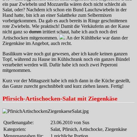
ein paar Zwiebeln und Mozzarella wären doch nicht schlecht als
Salat, oder? Nachdem ich schon ein Bund Lauchzwiebeln in der
Hand hatte, bin ich an einer Salattheke zum Selbermixen
vorbeigekommen. Da gab es auch bereits in Ringe geschnittenen
rote Zwiebeln. Wie praktisch! Damit die Verkäuferin an der Kasse
nicht ganz so
dumm
irritiert schaut, habe ich auch noch drei
Artischocken mitgenommen.
. An der Kühltheke war dann der
Ziegenkäse im Angebot, auch recht.
Basilikum wäre noch gut gewesen, aber ich kaufe keinen ganzen
Topf, während zu Hause im Kühlschrank noch ein ganzes Bündel
verarbeitet werden will. Dafür habe ich noch zwei Peperoni
mitgenommen.
Kurz vor der Mittagszeit habe ich mich dann in die Küche gestellt,
das Ganze zurecht geschnibbelt und kurz ziehen lassen. Fertig!
Pfirsich-Artischocken-Salat mit Ziegenkäse
Quellenangabe:
23.06.2010 von Sus
Kategorien:
Salat, Pfirsich, Artischocke, Ziegenkäse
Mengenangaben für:
1 reichliche Portion