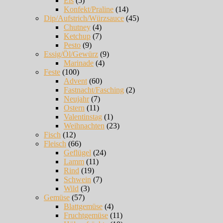
Eis
(5)
Konfekt/Praline
(14)
Dip/Aufstrich/Würzsauce
(45)
Chutney
(4)
Ketchup
(7)
Pesto
(9)
Essig/Öl/Gewürz
(9)
Marinade
(4)
Feste
(100)
Advent
(60)
Fastnacht/Fasching
(2)
Neujahr
(7)
Ostern
(11)
Valentinstag
(1)
Weihnachten
(23)
Fisch
(12)
Fleisch
(66)
Geflügel
(24)
Lamm
(11)
Rind
(19)
Schwein
(7)
Wild
(3)
Gemüse
(57)
Blattgemüse
(4)
Fruchtgemüse
(11)