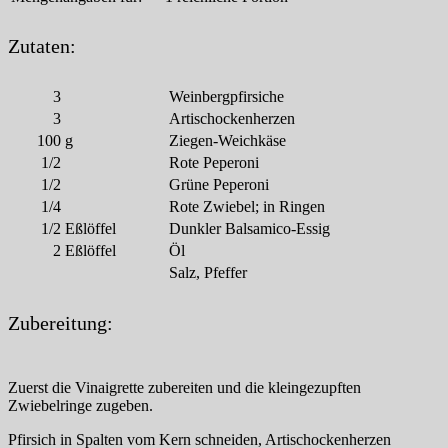
Zutaten:
3
Weinbergpfirsiche
3
Artischockenherzen
100
g
Ziegen-Weichkäse
1/2
Rote Peperoni
1/2
Grüne Peperoni
1/4
Rote Zwiebel; in Ringen
1/2
Eßlöffel
Dunkler Balsamico-Essig
2
Eßlöffel
Öl
Salz, Pfeffer
Zubereitung:
Zuerst die Vinaigrette zubereiten und die kleingezupften
Zwiebelringe zugeben.
Pfirsich in Spalten vom Kern schneiden, Artischockenherzen