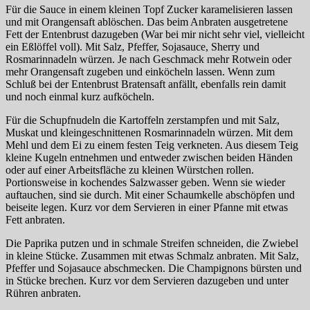
Für die Sauce in einem kleinen Topf Zucker karamelisieren lassen
und mit Orangensaft ablöschen. Das beim Anbraten ausgetretene
Fett der Entenbrust dazugeben (War bei mir nicht sehr viel, vielleicht
ein Eßlöffel voll). Mit Salz, Pfeffer, Sojasauce, Sherry und
Rosmarinnadeln würzen. Je nach Geschmack mehr Rotwein oder
mehr Orangensaft zugeben und einköcheln lassen. Wenn zum
Schluß bei der Entenbrust Bratensaft anfällt, ebenfalls rein damit
und noch einmal kurz aufköcheln.
Für die Schupfnudeln die Kartoffeln zerstampfen und mit Salz,
Muskat und kleingeschnittenen Rosmarinnadeln würzen. Mit dem
Mehl und dem Ei zu einem festen Teig verkneten. Aus diesem Teig
kleine Kugeln entnehmen und entweder zwischen beiden Händen
oder auf einer Arbeitsfläche zu kleinen Würstchen rollen.
Portionsweise in kochendes Salzwasser geben. Wenn sie wieder
auftauchen, sind sie durch. Mit einer Schaumkelle abschöpfen und
beiseite legen. Kurz vor dem Servieren in einer Pfanne mit etwas
Fett anbraten.
Die Paprika putzen und in schmale Streifen schneiden, die Zwiebel
in kleine Stücke. Zusammen mit etwas Schmalz anbraten. Mit Salz,
Pfeffer und Sojasauce abschmecken. Die Champignons bürsten und
in Stücke brechen. Kurz vor dem Servieren dazugeben und unter
Rühren anbraten.