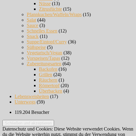
Nüsse
(13)
Zitrusfüchte
(15)
Pfannkuchen/Waffeln/Wraps
(15)
Salat
(44)
Sauce
(3)
Schnelles Essen
(12)
Snack
(11)
Suppe/Eintopf/Curry
(36)
Süßspeise
(5)
Vegetarisch/Vegan
(38)
Vorspeisen/Tapas
(12)
Zubereitungsarten
(64)
Backofen
(16)
Grillen
(24)
Räuchern
(1)
Römertopf
(20)
Überbacken
(4)
Lebensweisheiten
(17)
Unterwegs
(59)
119.204 Besucher
Datenschutz und Cookies: Diese Website verwendet Cookies. Wenn
du die Website weiterhin nutzt, stimmst du der Verwendung von