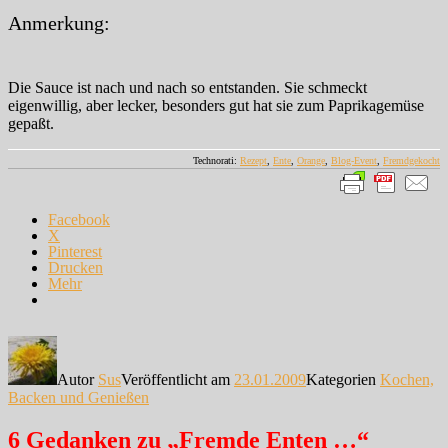
Anmerkung:
Die Sauce ist nach und nach so entstanden. Sie schmeckt
eigenwillig, aber lecker, besonders gut hat sie zum Paprikagemüse
gepaßt.
Technorati:
Rezept
,
Ente
,
Orange
,
Blog-Event
,
Fremdgekocht
Facebook
X
Pinterest
Drucken
Mehr
Autor
Sus
Veröffentlicht am
23.01.2009
Kategorien
Kochen,
Backen und Genießen
6 Gedanken zu „Fremde Enten …“