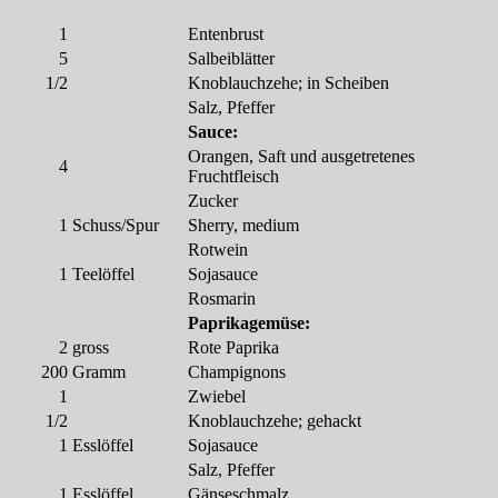
1
Entenbrust
5
Salbeiblätter
1/2
Knoblauchzehe; in Scheiben
Salz, Pfeffer
Sauce:
Orangen, Saft und ausgetretenes
4
Fruchtfleisch
Zucker
1
Schuss/Spur
Sherry, medium
Rotwein
1
Teelöffel
Sojasauce
Rosmarin
Paprikagemüse:
2
gross
Rote Paprika
200
Gramm
Champignons
1
Zwiebel
1/2
Knoblauchzehe; gehackt
1
Esslöffel
Sojasauce
Salz, Pfeffer
1
Esslöffel
Gänseschmalz