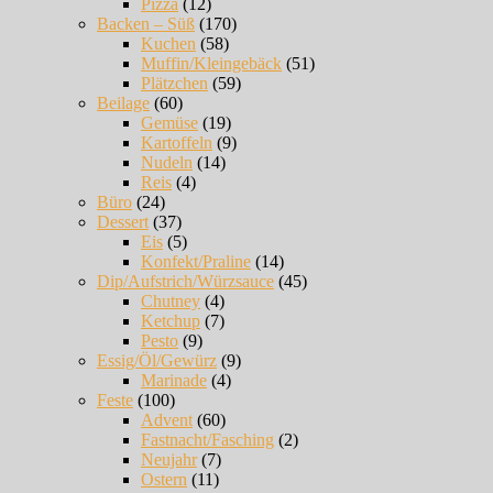
Pizza
(12)
Backen – Süß
(170)
Kuchen
(58)
Muffin/Kleingebäck
(51)
Plätzchen
(59)
Beilage
(60)
Gemüse
(19)
Kartoffeln
(9)
Nudeln
(14)
Reis
(4)
Büro
(24)
Dessert
(37)
Eis
(5)
Konfekt/Praline
(14)
Dip/Aufstrich/Würzsauce
(45)
Chutney
(4)
Ketchup
(7)
Pesto
(9)
Essig/Öl/Gewürz
(9)
Marinade
(4)
Feste
(100)
Advent
(60)
Fastnacht/Fasching
(2)
Neujahr
(7)
Ostern
(11)