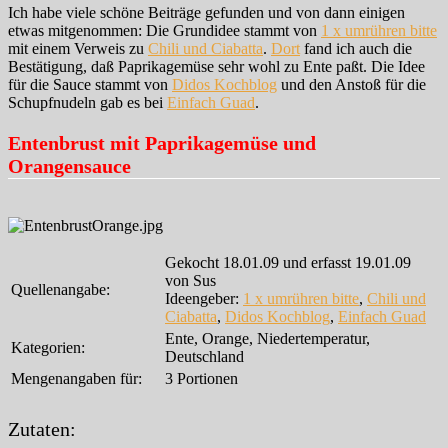
Ich habe viele schöne Beiträge gefunden und von dann einigen
etwas mitgenommen: Die Grundidee stammt von
1 x umrühren bitte
mit einem Verweis zu
Chili und Ciabatta
.
Dort
fand ich auch die
Bestätigung, daß Paprikagemüse sehr wohl zu Ente paßt. Die Idee
für die Sauce stammt von
Didos Kochblog
und den Anstoß für die
Schupfnudeln gab es bei
Einfach Guad
.
Entenbrust mit Paprikagemüse und
Orangensauce
Gekocht 18.01.09 und erfasst 19.01.09
von Sus
Quellenangabe:
Ideengeber:
1 x umrühren bitte
,
Chili und
Ciabatta
,
Didos Kochblog
,
Einfach Guad
Ente, Orange, Niedertemperatur,
Kategorien:
Deutschland
Mengenangaben für:
3 Portionen
Zutaten: