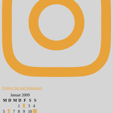
Folgen Sie auf Instagram
Januar 2009
M
D
M
D
F
S
S
1
2
3
4
5
6
7
8
9
10
11