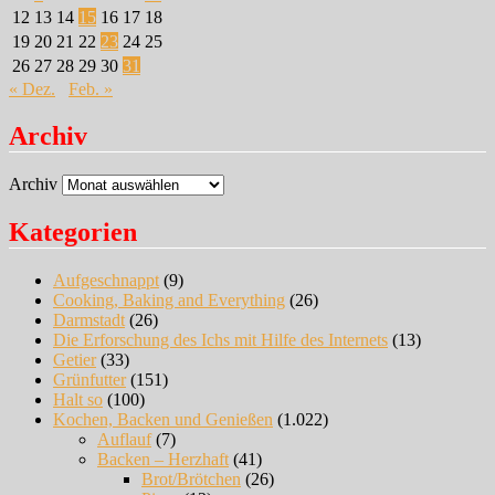
12
13
14
15
16
17
18
19
20
21
22
23
24
25
26
27
28
29
30
31
« Dez.
Feb. »
Archiv
Archiv
Kategorien
Aufgeschnappt
(9)
Cooking, Baking and Everything
(26)
Darmstadt
(26)
Die Erforschung des Ichs mit Hilfe des Internets
(13)
Getier
(33)
Grünfutter
(151)
Halt so
(100)
Kochen, Backen und Genießen
(1.022)
Auflauf
(7)
Backen – Herzhaft
(41)
Brot/Brötchen
(26)