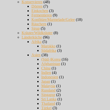
Konservieren
(48)
Dörren
(7)
Einkochen
(3)
Fermentieren
(9)
Konfitüre/Marmelade/Gelee
(18)
Räuchern
(1)
Sirup
(5)
Kräuter/Wildkräuter
(8)
Länderküche
(96)
Afrika
(5)
Marokko
(1)
Südafrika
(3)
Asien
(38)
(Süd-)Korea
(16)
Afghanistan
(1)
China
(1)
Indien
(4)
Indonesien
(1)
Japan
(1)
Malaysia
(1)
Russland
(2)
Singapur
(2)
Sri Lanka
(1)
Thailand
(1)
Türkei
(3)