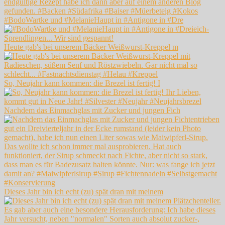
#BodoWartke und #MelanieHaupt in #Antigone in #Dre
Heute gab's bei unserem Bäcker Weißwurst-Kreppel m
So, Neujahr kann kommen: die Brezel ist fertig! I
Nachdem das Einmachglas mit Zucker und jungen Fich
Dieses Jahr bin ich echt (zu) spät dran mit meinem