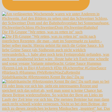
Die FB-Gruppe "Wir retten, was zu retten ist" such
Südafrikanische #Hertzoggies Kennt Ihr das? Da su