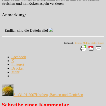
streichen und mit Kokosraspeln verzieren.
Anmerkung:
– Endlich sind die Datteln alle!
Technorati:
Rezept
,
Muffin
,
Dattel
,
Kokos
Facebook
X
Pinterest
Drucken
Mehr
Autor
Veröffentlicht
Kategorien
am
Sus
31.01.2007
Kochen, Backen und Genießen
Schreibe einen Kommentar