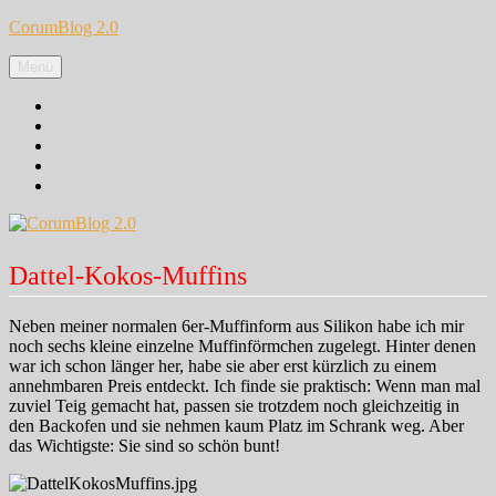
Zum
CorumBlog 2.0
Inhalt
springen
Menü
Facebook
Instagram
Pinterest
Google+
Twitter
Dattel-Kokos-Muffins
Neben meiner normalen 6er-Muffinform aus Silikon habe ich mir
noch sechs kleine einzelne Muffinförmchen zugelegt. Hinter denen
war ich schon länger her, habe sie aber erst kürzlich zu einem
annehmbaren Preis entdeckt. Ich finde sie praktisch: Wenn man mal
zuviel Teig gemacht hat, passen sie trotzdem noch gleichzeitig in
den Backofen und sie nehmen kaum Platz im Schrank weg. Aber
das Wichtigste: Sie sind so schön bunt!