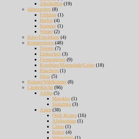
Alkoholfrei
(19)
Jahreszeiten
(8)
Frühling
(1)
Herbst
(4)
Sommer
(1)
Winter
(2)
Käse/Frischkäse
(4)
Konservieren
(48)
Dörren
(7)
Einkochen
(3)
Fermentieren
(9)
Konfitüre/Marmelade/Gelee
(18)
Räuchern
(1)
Sirup
(5)
Kräuter/Wildkräuter
(8)
Länderküche
(96)
Afrika
(5)
Marokko
(1)
Südafrika
(3)
Asien
(38)
(Süd-)Korea
(16)
Afghanistan
(1)
China
(1)
Indien
(4)
Indonesien
(1)