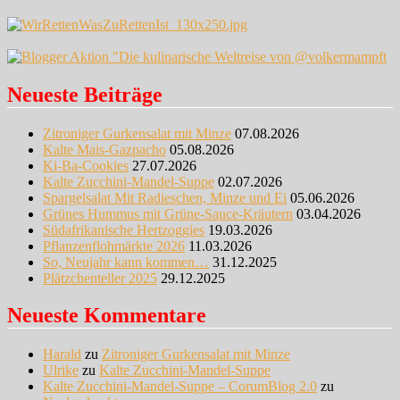
Neueste Beiträge
Zitroniger Gurkensalat mit Minze
07.08.2026
Kalte Mais-Gazpacho
05.08.2026
Ki-Ba-Cookies
27.07.2026
Kalte Zucchini-Mandel-Suppe
02.07.2026
Spargelsalat Mit Radieschen, Minze und Ei
05.06.2026
Grünes Hummus mit Grüne-Sauce-Kräutern
03.04.2026
Südafrikanische Hertzoggies
19.03.2026
Pflanzenflohmärkte 2026
11.03.2026
So, Neujahr kann kommen…
31.12.2025
Plätzchenteller 2025
29.12.2025
Neueste Kommentare
Harald
zu
Zitroniger Gurkensalat mit Minze
Ulrike
zu
Kalte Zucchini-Mandel-Suppe
Kalte Zucchini-Mandel-Suppe – CorumBlog 2.0
zu