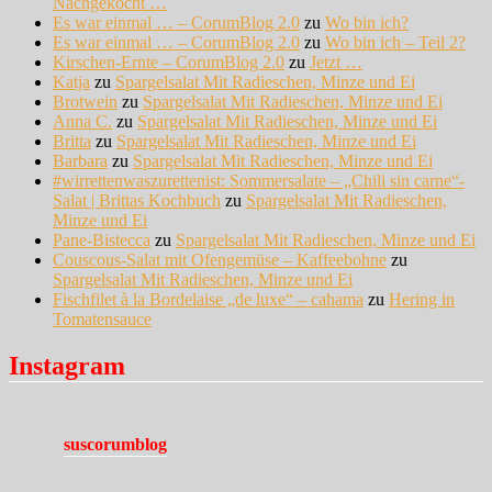
Nachgekocht …
Es war einmal … – CorumBlog 2.0
zu
Wo bin ich?
Es war einmal … – CorumBlog 2.0
zu
Wo bin ich – Teil 2?
Kirschen-Ernte – CorumBlog 2.0
zu
Jetzt …
Katja
zu
Spargelsalat Mit Radieschen, Minze und Ei
Brotwein
zu
Spargelsalat Mit Radieschen, Minze und Ei
Anna C.
zu
Spargelsalat Mit Radieschen, Minze und Ei
Britta
zu
Spargelsalat Mit Radieschen, Minze und Ei
Barbara
zu
Spargelsalat Mit Radieschen, Minze und Ei
#wirrettenwaszurettenist: Sommersalate – „Chili sin carne“-
Salat | Brittas Kochbuch
zu
Spargelsalat Mit Radieschen,
Minze und Ei
Pane-Bistecca
zu
Spargelsalat Mit Radieschen, Minze und Ei
Couscous-Salat mit Ofengemüse – Kaffeebohne
zu
Spargelsalat Mit Radieschen, Minze und Ei
Fischfilet à la Bordelaise „de luxe“ – cahama
zu
Hering in
Tomatensauce
Instagram
suscorumblog