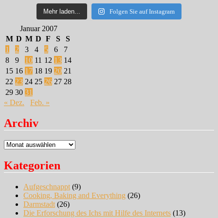
Mehr laden...
Folgen Sie auf Instagram
Januar 2007
M
D
M
D
F
S
S
1
2
3
4
5
6
7
8
9
10
11
12
13
14
15
16
17
18
19
20
21
22
23
24
25
26
27
28
29
30
31
« Dez.
Feb. »
Archiv
Archiv
Kategorien
Aufgeschnappt
(9)
Cooking, Baking and Everything
(26)
Darmstadt
(26)
Die Erforschung des Ichs mit Hilfe des Internets
(13)