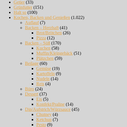
Getier
(33)
Grünfutter
(151)
Halt so
(100)
Kochen, Backen und Genießen
(1.022)
Auflauf
(7)
Backen – Herzhaft
(41)
Brot/Brötchen
(26)
Pizza
(12)
Backen – Süß
(170)
Kuchen
(58)
Muffin/Kleingebäck
(51)
Plätzchen
(59)
Beilage
(60)
Gemüse
(19)
Kartoffeln
(9)
Nudeln
(14)
Reis
(4)
Büro
(24)
Dessert
(37)
Eis
(5)
Konfekt/Praline
(14)
Dip/Aufstrich/Würzsauce
(45)
Chutney
(4)
Ketchup
(7)
Pesto
(9)