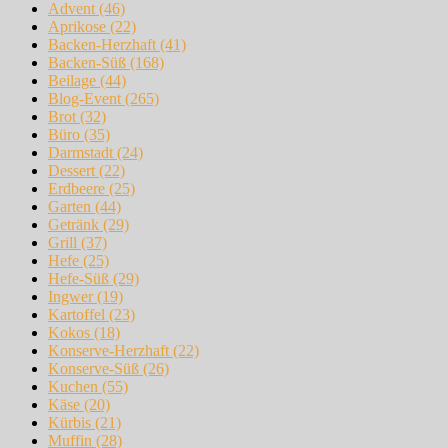
Advent
(46)
Aprikose
(22)
Backen-Herzhaft
(41)
Backen-Süß
(168)
Beilage
(44)
Blog-Event
(265)
Brot
(32)
Büro
(35)
Darmstadt
(24)
Dessert
(22)
Erdbeere
(25)
Garten
(44)
Getränk
(29)
Grill
(37)
Hefe
(25)
Hefe-Süß
(29)
Ingwer
(19)
Kartoffel
(23)
Kokos
(18)
Konserve-Herzhaft
(22)
Konserve-Süß
(26)
Kuchen
(55)
Käse
(20)
Kürbis
(21)
Muffin
(28)