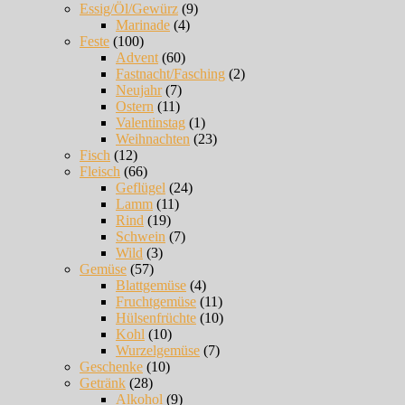
Essig/Öl/Gewürz
(9)
Marinade
(4)
Feste
(100)
Advent
(60)
Fastnacht/Fasching
(2)
Neujahr
(7)
Ostern
(11)
Valentinstag
(1)
Weihnachten
(23)
Fisch
(12)
Fleisch
(66)
Geflügel
(24)
Lamm
(11)
Rind
(19)
Schwein
(7)
Wild
(3)
Gemüse
(57)
Blattgemüse
(4)
Fruchtgemüse
(11)
Hülsenfrüchte
(10)
Kohl
(10)
Wurzelgemüse
(7)
Geschenke
(10)
Getränk
(28)
Alkohol
(9)