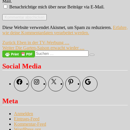
Mail.
Benachrichtige mich über neue Beiträge via E-Mail.
Diese Website verwendet Akismet, um Spam zu reduzieren.
Erfahre,
wie deine Kommentardaten verarbeitet werden.
Beitragsnavigation
Vorheriger
Zurück
Eben in der TV-Werbung …
Nächster
Beitrag:
Weiter
Die Garten-Saison erwacht wieder …
Beitrag:
Suche
Suchen
nach:
Social Media
Facebook
Instagram
X
Pinterest
Google
Meta
Anmelden
Eintrags-Feed
Kommentar-Feed
WordPress.org