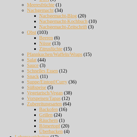
Meeresfrüchte
(1)
Nachgemacht
(34)
Nachgemacht-Blog
(20)
Nachgemacht-Kochbuch
(10)
Nachgemacht-Zeitschrift
(3)
Obst
(103)
Beeren
(6)
Nüsse
(13)
Zitrusfüchte
(15)
Pfannkuchen/Waffeln/Wraps
(15)
Salat
(44)
Sauce
(3)
Schnelles Essen
(12)
Snack
(11)
Suppe/Eintopf/Curry
(36)
Süßspeise
(5)
Vegetarisch/Vegan
(38)
Vorspeisen/Tapas
(12)
Zubereitungsarten
(64)
Backofen
(16)
Grillen
(24)
Räuchern
(1)
Römertopf
(20)
Überbacken
(4)
Lebensweisheiten
(17)