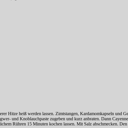
tlerer Hitze heiß werden lassen. Zimtstangen, Kardamomkapseln und G
 Ingwer- und Knoblauchpaste zugeben und kurz anbraten. Dann Cayenn
tlichem Rühren 15 Minuten kochen lassen. Mit Salz abschmecken. De