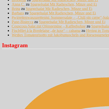
Anna C.
zu
Spargelsalat Mit Radieschen, Minze und Ei
Britta
zu
Spargelsalat Mit Radieschen, Minze und Ei
Barbara
zu
Spargelsalat Mit Radieschen, Minze und Ei
#wirrettenwaszurettenist: Sommersalate – „Chili sin carne“-Sal
Pane-Bistecca
zu
Spargelsalat Mit Radieschen, Minze und Ei
Couscous-Salat mit Ofengemüse – Kaffeebohne
zu
Spargelsal
Fischfilet à la Bordelaise „de luxe“ – cahama
zu
Hering in Tom
Weißes Tomatenrisotto mit Jakobsmuscheln und Riesengarnel
Instagram