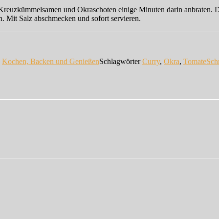
n. Kreuzkümmelsamen und Okraschoten einige Minuten darin anbraten. 
n. Mit Salz abschmecken und sofort servieren.
n
Kochen, Backen und Genießen
Schlagwörter
Curry
,
Okra
,
Tomate
Sch