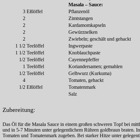
Masala – Sauce:
3
Eßlöffel
Pflanzenöl
2
Zimtstangen
2
Kardamomkapseln
2
Gewürznelken
2
Zwiebeln; geschält und gehackt
1 1/2
Teelöffel
Ingwerpaste
1 1/2
Teelöffel
Knoblauchpaste
1/2
Teelöffel
Cayennepfeffer
1
Teelöffel
Koriandersamen; gemahlen
1/2
Teelöffel
Gelbwurz (Kurkuma)
4
Tomaten, gehackt
1/2
Eßlöffel
Tomatenmark
Salz
Zubereitung:
Das Öl für die Masala Sauce in einem großen schweren Topf bei mit
und in 5-7 Minuten unter gelegentlichem Rühren goldbraun braten.
Tomaten und Tomatenmark zugeben. Bei starker Hitze unter gelegen