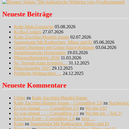
Neueste Beiträge
Kalte Mais-Gazpacho
05.08.2026
Ki-Ba-Cookies
27.07.2026
Kalte Zucchini-Mandel-Suppe
02.07.2026
Spargelsalat Mit Radieschen, Minze und Ei
05.06.2026
Grünes Hummus mit Grüne-Sauce-Kräutern
03.04.2026
Südafrikanische Hertzoggies
19.03.2026
Pflanzenflohmärkte 2026
11.03.2026
So, Neujahr kann kommen…
31.12.2025
Plätzchenteller 2025
29.12.2025
Fröhliche Weihnachten …
24.12.2025
Neueste Kommentare
Ulrike
zu
Kalte Zucchini-Mandel-Suppe
Kalte Zucchini-Mandel-Suppe – CorumBlog 2.0
zu
Nachgeko
Es war einmal … – CorumBlog 2.0
zu
Wo bin ich?
Es war einmal … – CorumBlog 2.0
zu
Wo bin ich – Teil 2?
Kirschen-Ernte – CorumBlog 2.0
zu
Jetzt …
Katja
zu
Spargelsalat Mit Radieschen, Minze und Ei
Brotwein
zu
Spargelsalat Mit Radieschen, Minze und Ei