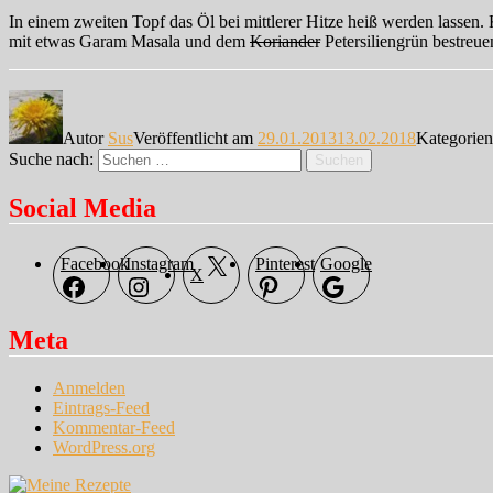
In einem zweiten Topf das Öl bei mittlerer Hitze heiß werden lasse
mit etwas Garam Masala und dem
Koriander
Petersiliengrün bestreue
Autor
Sus
Veröffentlicht am
29.01.2013
13.02.2018
Kategorie
Suche nach:
Suchen
Social Media
Facebook
Instagram
Pinterest
Google
X
Meta
Anmelden
Eintrags-Feed
Kommentar-Feed
WordPress.org