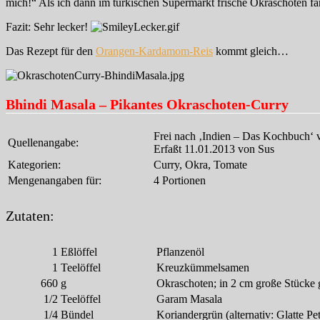
mich!“ Als ich dann im türkischen Supermarkt frische Okraschoten fa
Fazit: Sehr lecker!
Das Rezept für den
Orangen-Kardamom-Reis
kommt gleich…
Bhindi Masala – Pikantes Okraschoten-Curry
Frei nach ‚Indien – Das Kochbuch‘ 
Quellenangabe:
Erfaßt 11.01.2013 von Sus
Kategorien:
Curry, Okra, Tomate
Mengenangaben für:
4 Portionen
Zutaten:
1
Eßlöffel
Pflanzenöl
1
Teelöffel
Kreuzkümmelsamen
660
g
Okraschoten; in 2 cm große Stücke 
1/2
Teelöffel
Garam Masala
1/4
Bündel
Koriandergrün (alternativ: Glatte Pet