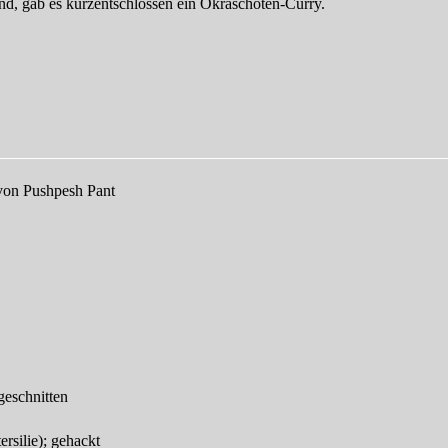
nd, gab es kurzentschlossen ein Okraschoten-Curry.
von Pushpesh Pant
geschnitten
ersilie); gehackt