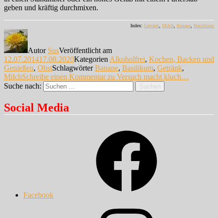
geben und kräftig durchmixen.
Index:
Getränk
,
Milch
,
Banane
,
Basilikum
Autor
Sus
Veröffentlicht am
12.07.2014
17.08.2020
Kategorien
Alkoholfrei
,
Kochen, Backen und
Genießen
,
Obst
Schlagwörter
Banane
,
Basilikum
,
Getränk
,
Milch
Schreibe einen Kommentar
zu Versuch macht kluch…
Suche nach:
Suchen
Social Media
Facebook