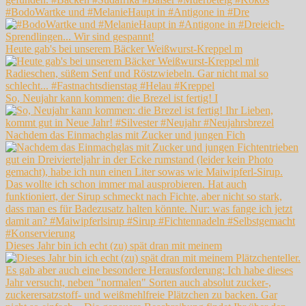
#BodoWartke und #MelanieHaupt in #Antigone in #Dre
Heute gab's bei unserem Bäcker Weißwurst-Kreppel m
So, Neujahr kann kommen: die Brezel ist fertig! I
Nachdem das Einmachglas mit Zucker und jungen Fich
Dieses Jahr bin ich echt (zu) spät dran mit meinem