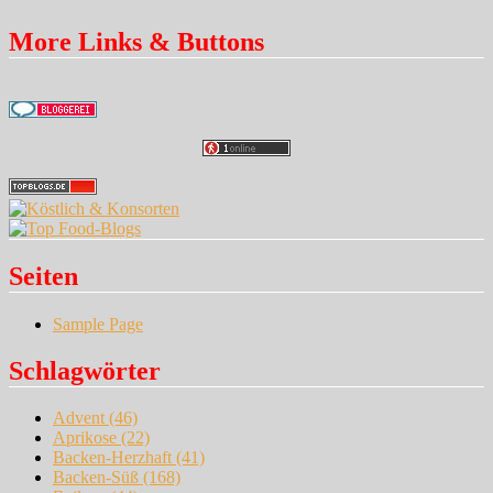
More Links & Buttons
Seiten
Sample Page
Schlagwörter
Advent
(46)
Aprikose
(22)
Backen-Herzhaft
(41)
Backen-Süß
(168)