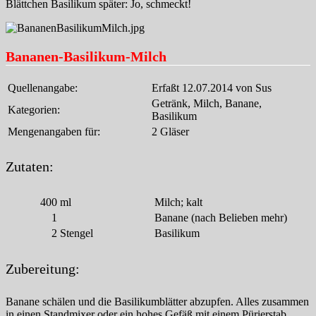
Blättchen Basilikum später: Jo, schmeckt!
Bananen-Basilikum-Milch
Quellenangabe:
Erfaßt 12.07.2014 von Sus
Getränk, Milch, Banane,
Kategorien:
Basilikum
Mengenangaben für:
2 Gläser
Zutaten:
400
ml
Milch; kalt
1
Banane (nach Belieben mehr)
2
Stengel
Basilikum
Zubereitung:
Banane schälen und die Basilikumblätter abzupfen. Alles zusammen
in einen Standmixer oder ein hohes Gefäß mit einem Pürierstab