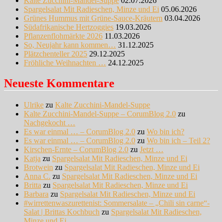
Kalte Zucchini-Mandel-Suppe
02.07.2026
Spargelsalat Mit Radieschen, Minze und Ei
05.06.2026
Grünes Hummus mit Grüne-Sauce-Kräutern
03.04.2026
Südafrikanische Hertzoggies
19.03.2026
Pflanzenflohmärkte 2026
11.03.2026
So, Neujahr kann kommen…
31.12.2025
Plätzchenteller 2025
29.12.2025
Fröhliche Weihnachten …
24.12.2025
Neueste Kommentare
Ulrike
zu
Kalte Zucchini-Mandel-Suppe
Kalte Zucchini-Mandel-Suppe – CorumBlog 2.0
zu
Nachgekocht …
Es war einmal … – CorumBlog 2.0
zu
Wo bin ich?
Es war einmal … – CorumBlog 2.0
zu
Wo bin ich – Teil 2?
Kirschen-Ernte – CorumBlog 2.0
zu
Jetzt …
Katja
zu
Spargelsalat Mit Radieschen, Minze und Ei
Brotwein
zu
Spargelsalat Mit Radieschen, Minze und Ei
Anna C.
zu
Spargelsalat Mit Radieschen, Minze und Ei
Britta
zu
Spargelsalat Mit Radieschen, Minze und Ei
Barbara
zu
Spargelsalat Mit Radieschen, Minze und Ei
#wirrettenwaszurettenist: Sommersalate – „Chili sin carne“-
Salat | Brittas Kochbuch
zu
Spargelsalat Mit Radieschen,
Minze und Ei