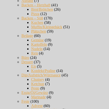
Auflauf
(7)
Backen – Herzhaft
(41)
Brot/Brötchen
(26)
Pizza
(12)
Backen – Süß
(170)
Kuchen
(58)
Muffin/Kleingebäck
(51)
Plätzchen
(59)
Beilage
(60)
Gemüse
(19)
Kartoffeln
(9)
Nudeln
(14)
Reis
(4)
Büro
(24)
Dessert
(37)
Eis
(5)
Konfekt/Praline
(14)
Dip/Aufstrich/Würzsauce
(45)
Chutney
(4)
Ketchup
(7)
Pesto
(9)
Essig/Öl/Gewürz
(9)
Marinade
(4)
Feste
(100)
Advent
(60)