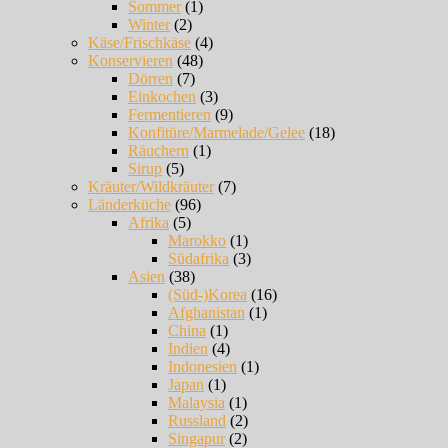
Sommer
(1)
Winter
(2)
Käse/Frischkäse
(4)
Konservieren
(48)
Dörren
(7)
Einkochen
(3)
Fermentieren
(9)
Konfitüre/Marmelade/Gelee
(18)
Räuchern
(1)
Sirup
(5)
Kräuter/Wildkräuter
(7)
Länderküche
(96)
Afrika
(5)
Marokko
(1)
Südafrika
(3)
Asien
(38)
(Süd-)Korea
(16)
Afghanistan
(1)
China
(1)
Indien
(4)
Indonesien
(1)
Japan
(1)
Malaysia
(1)
Russland
(2)
Singapur
(2)