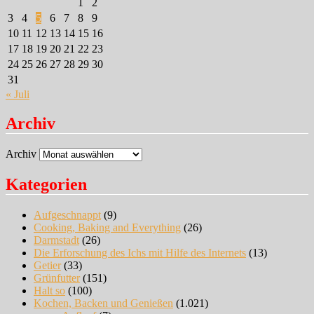
1
2
3
4
5
6
7
8
9
10
11
12
13
14
15
16
17
18
19
20
21
22
23
24
25
26
27
28
29
30
31
« Juli
Archiv
Archiv
Kategorien
Aufgeschnappt
(9)
Cooking, Baking and Everything
(26)
Darmstadt
(26)
Die Erforschung des Ichs mit Hilfe des Internets
(13)
Getier
(33)
Grünfutter
(151)
Halt so
(100)
Kochen, Backen und Genießen
(1.021)