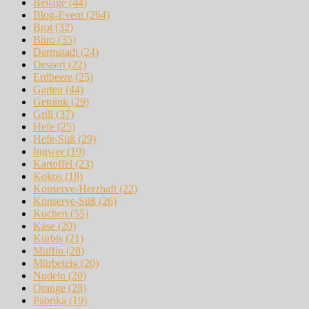
Beilage
(44)
Blog-Event
(264)
Brot
(32)
Büro
(35)
Darmstadt
(24)
Dessert
(22)
Erdbeere
(25)
Garten
(44)
Getränk
(29)
Grill
(37)
Hefe
(25)
Hefe-Süß
(29)
Ingwer
(19)
Kartoffel
(23)
Kokos
(18)
Konserve-Herzhaft
(22)
Konserve-Süß
(26)
Kuchen
(55)
Käse
(20)
Kürbis
(21)
Muffin
(28)
Mürbeteig
(20)
Nudeln
(20)
Orange
(28)
Paprika
(19)