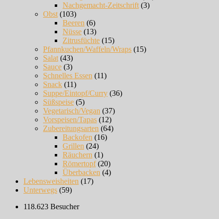
Nachgemacht-Zeitschrift
(3)
Obst
(103)
Beeren
(6)
Nüsse
(13)
Zitrusfüchte
(15)
Pfannkuchen/Waffeln/Wraps
(15)
Salat
(43)
Sauce
(3)
Schnelles Essen
(11)
Snack
(11)
Suppe/Eintopf/Curry
(36)
Süßspeise
(5)
Vegetarisch/Vegan
(37)
Vorspeisen/Tapas
(12)
Zubereitungsarten
(64)
Backofen
(16)
Grillen
(24)
Räuchern
(1)
Römertopf
(20)
Überbacken
(4)
Lebensweisheiten
(17)
Unterwegs
(59)
118.623 Besucher