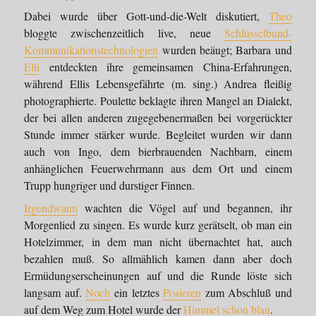
Dabei wurde über Gott-und-die-Welt diskutiert,
Theo
bloggte zwischenzeitlich live, neue
Schlüsselbund-
Kommunikationstechnologien
wurden beäugt; Barbara und
Elli
entdeckten ihre gemeinsamen China-Erfahrungen,
während Ellis Lebensgefährte (m. sing.) Andrea fleißig
photographierte. Poulette beklagte ihren Mangel an Dialekt,
der bei allen anderen zugegebenermaßen bei vorgerückter
Stunde immer stärker wurde. Begleitet wurden wir dann
auch von Ingo, dem bierbrauenden Nachbarn, einem
anhänglichen Feuerwehrmann aus dem Ort und einem
Trupp hungriger und durstiger Finnen.
Irgendwann
wachten die Vögel auf und begannen, ihr
Morgenlied zu singen. Es wurde kurz gerätselt, ob man ein
Hotelzimmer, in dem man nicht übernachtet hat, auch
bezahlen muß. So allmählich kamen dann aber doch
Ermüdungserscheinungen auf und die Runde löste sich
langsam auf.
Noch
ein letztes
Posieren
zum Abschluß und
auf dem Weg zum Hotel wurde der
Himmel schon blau
.