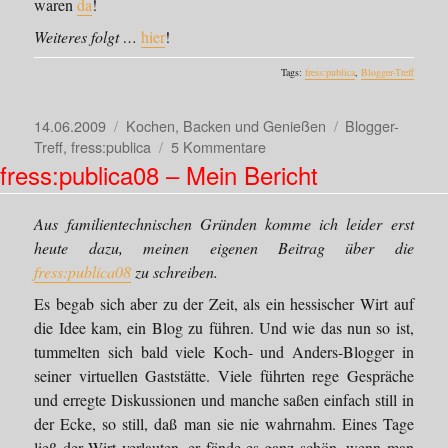
waren
da
!
Nachlese
Weiteres folgt …
hier
!
Tags:
fress:publica
,
Blogger-Treff
Veröffentlicht
Kategorien
Schlagwörter
14.06.2009
Kochen, Backen und Genießen
Blogger-
am
zu
Treff
,
fress:publica
5 Kommentare
Wir
fress:publica08 – Mein Bericht
…
Aus familientechnischen Gründen komme ich leider erst
heute dazu, meinen eigenen Beitrag über die
fress:publica08
zu schreiben.
Es begab sich aber zu der Zeit, als ein hessischer Wirt auf
die Idee kam, ein Blog zu führen. Und wie das nun so ist,
tummelten sich bald viele Koch- und Anders-Blogger in
seiner virtuellen Gaststätte. Viele führten rege Gespräche
und erregte Diskussionen und manche saßen einfach still in
der Ecke, so still, daß man sie nie wahrnahm. Eines Tage
ließ der Wirt verlauten, er fände es ganz schön, wenn man