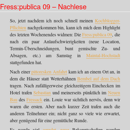
Fress:publica 09 – Nachlese
os…
So, jetzt nachdem ich noch schnell meinen
Kochblogger-
Pflichten
nachgekommen bin, kann ich mich dem Highlight
des letzten Wochenendes widmen: Die
Fress:publica 09
, die
nach ein paar Anlaufschwierigkeiten (neue Location,
Termin-Überschneidungen, bunt gemischte Zu- und
Absagen, etc.) am Samstag in
Maintal-Hochstadt
stattgefunden hat.
Nach einer
pittoresken Anfahrt
kam ich an einem Ort an, in
dem die Häuser statt Wetterhähnen
Bembel auf dem Dach
tragen. Nach zufälligerweise gleichzeitigem Einchecken im
Hotel trafen
Sebastian
und meinerseits pünktlich im
Neuen
Bau
des
Fressack
ein. Louie war sichtlich nervös, denn wir
waren die ersten. Aber nach kurzer Zeit trafen auch die
anderen Teilnehmer ein; nicht ganz so viele wie erwartet,
aber genügend für eine gemütliche Runde.
Es wurde viel
geredet
,
neue
Bekanntschaften wurden