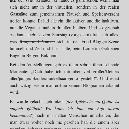
sich nicht nur in der virtuellen, sondern in der realen
Gaststätte zum gemeinsamen Plausch und Speisenverzehr
treffen könnte. Er lud alle ein: die aktiven und die inaktiven,
nur die Veganer mußten draußen bleiben. Und so geschah
es dann auch: letzten Samstag (vorgestern) traf sich alles,
was
Rang und Namen
sich in der Food-Blogger-Szene
tummelt und Zeit und Lust hatte, beim Louie im Goldenen
Engel in Bergen-Enkheim.
Bei den Vorstellungen gab es dann schon überraschende
Momente: „Dich habe ich mir aber viel größer/kleiner/
älter/jünger/blonder/dunkelhaariger vorgestellt!“. Und es ist
auch witzig, wenn man erst an seinem Blognamen erkannt
wird.
Es wurde gelacht, getrunken (
der Apfelwein mit Quitte ist
einfach göttlich! Wo kann ich bitte ein Faß davon
bekommen?
), sich mit netten Menschen unterhalten, die
man zwar vorher noch nie gesehen hat, die einem aber
trotzdem bekannt vorkamen, gegessen, getrunken, gelacht,