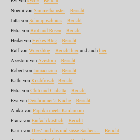
Evi von
kyche
–
Bericht
Noémi von
Sammelhamster
–
Bericht
Jutta von
Schnuppschnüss
–
Bericht
Petra von
Brot und Rosen
–
Bericht
Heike von
Heikes Blog
–
Bericht
Ralf von
Wuerzblog
–
Bericht hier
und auch
hier
Azestoru von
Azestoru
–
Bericht
Robert von
lamiacucina
–
Bericht
Kathi von
Kochfrosch
–
Bericht
Petra von
Chili und Ciabatta
–
Bericht
Eva von
Deichrunner’a Küche
–
Bericht
Anikó von
Paprika meets Kardamom
Franz von
Einfach köstlich
–
Bericht
Karin von
Dies‘ und das und süsse Sachen…
–
Bericht