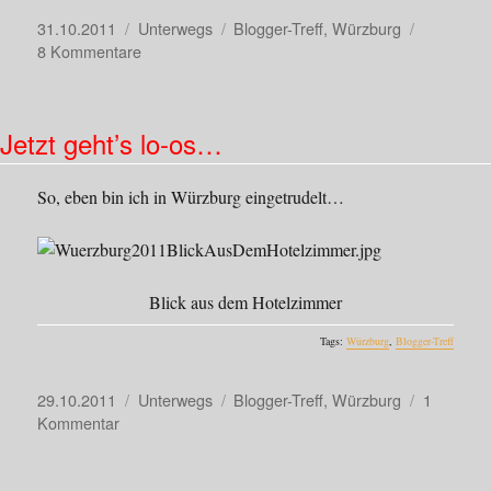
Veröffentlicht
Kategorien
Schlagwörter
31.10.2011
Unterwegs
Blogger-Treff
,
Würzburg
am
zu
8 Kommentare
Ein
Wochenende
in
Jetzt geht’s lo-os…
Würzburg
…
So, eben bin ich in Würzburg eingetrudelt…
Blick aus dem Hotelzimmer
Tags:
Würzburg
,
Blogger-Treff
Veröffentlicht
Kategorien
Schlagwörter
29.10.2011
Unterwegs
Blogger-Treff
,
Würzburg
1
am
zu
Kommentar
Jetzt
geht’s
lo-