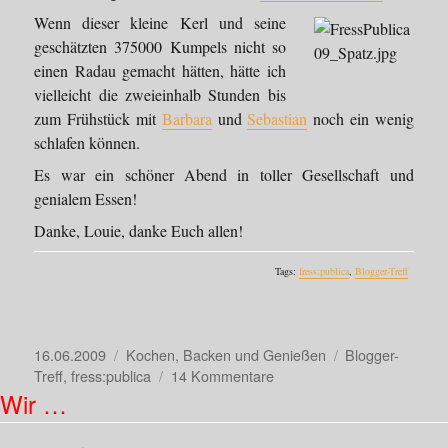
Wenn dieser kleine Kerl und seine
geschätzten 375000 Kumpels nicht so
einen Radau gemacht hätten, hätte ich
vielleicht die zweieinhalb Stunden bis
zum Frühstück mit
Barbara
und
Sebastian
noch ein wenig
schlafen können.
Es war ein schöner Abend in toller Gesellschaft und
genialem Essen!
Danke, Louie, danke Euch allen!
Tags:
fress:publica
,
Blogger-Treff
Veröffentlicht
Kategorien
Schlagwörter
16.06.2009
Kochen, Backen und Genießen
Blogger-
am
zu
Treff
,
fress:publica
14 Kommentare
Fress:publica
Wir …
09
–