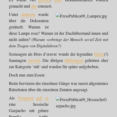
gemacht und
alte
erneuert.
Unter
anderem
wurde
über die Dekoration
gerätselt: Warum ist
diese Lampe rosa? Warum ist der Dachüberstand innen und
nicht außen? (
Warum verbringt der Mensch soviel Zeit mit
dem Tragen von Digitaluhren?
)
Sozusagen als Hors d’œuvre wurde der legendäre
Pälzer
(!)
Saumagen
serviert
. Die übrigen
Mitbringsel
gehörten eher
zur Kategorie ’süß‘ und wurden für später aufgehoben.
Doch nun zum Essen:
Beim Servieren der einzelnen Gänge war zuerst allgemeines
Rätselraten über die einzelnen Zutaten angesagt.
Als
Vorspeise
gab
es
eine hessische
Gazpacho mit grüner
Paprika, Apfel,