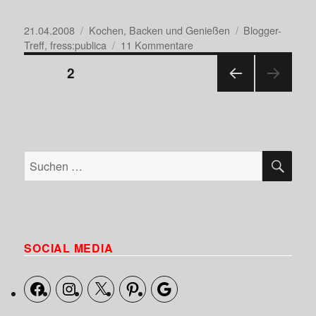
Veröffentlicht
Kategorien
Schlagwörter
21.04.2008
Kochen, Backen und Genießen
Blogger-
am
zu
Treff
,
fress:publica
11 Kommentare
Seitennummerierung
fress:publica08
SEITE
2
der
–
Mein
Beiträge
VORHERIGE
Bericht
SEITE
SU
Suche
nach:
SOCIAL MEDIA
Facebook
Instagram
X
Pinterest
Google