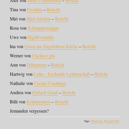
Alex von
Mein I-Tüpfelchen
–
Bericht
Tina von
Foodina
–
Bericht
Miri von
Miris kitchen
–
Bericht
Rosa von
Schnuppensuppe
Uwe von
HighFoodality
Ina von
Essen aus Engelchens Küche
–
Bericht
Werner von
Cucina e piu
Ann von
Dillspitzen
–
Bericht
Hartwig von
Lotta – kochende Leidenschaft
–
Bericht
Nathalie von
Cucina Casalinga
Andrea von
Einfach Guad
–
Bericht
Billi von
Kräutersturm
–
Bericht
Jemanden vergessen?
Tags:
Würzburg
,
Blogger-Treff