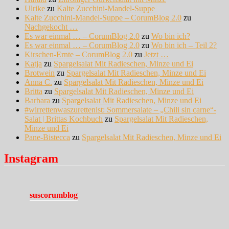
Ulrike
zu
Kalte Zucchini-Mandel-Suppe
Kalte Zucchini-Mandel-Suppe – CorumBlog 2.0
zu
Nachgekocht …
Es war einmal … – CorumBlog 2.0
zu
Wo bin ich?
Es war einmal … – CorumBlog 2.0
zu
Wo bin ich – Teil 2?
Kirschen-Ernte – CorumBlog 2.0
zu
Jetzt …
Katja
zu
Spargelsalat Mit Radieschen, Minze und Ei
Brotwein
zu
Spargelsalat Mit Radieschen, Minze und Ei
Anna C.
zu
Spargelsalat Mit Radieschen, Minze und Ei
Britta
zu
Spargelsalat Mit Radieschen, Minze und Ei
Barbara
zu
Spargelsalat Mit Radieschen, Minze und Ei
#wirrettenwaszurettenist: Sommersalate – „Chili sin carne“-
Salat | Brittas Kochbuch
zu
Spargelsalat Mit Radieschen,
Minze und Ei
Pane-Bistecca
zu
Spargelsalat Mit Radieschen, Minze und Ei
Instagram
suscorumblog