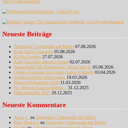
Neueste Beiträge
Zitroniger Gurkensalat mit Minze
07.08.2026
Kalte Mais-Gazpacho
05.08.2026
Ki-Ba-Cookies
27.07.2026
Kalte Zucchini-Mandel-Suppe
02.07.2026
Spargelsalat Mit Radieschen, Minze und Ei
05.06.2026
Grünes Hummus mit Grüne-Sauce-Kräutern
03.04.2026
Südafrikanische Hertzoggies
19.03.2026
Pflanzenflohmärkte 2026
11.03.2026
So, Neujahr kann kommen…
31.12.2025
Plätzchenteller 2025
29.12.2025
Neueste Kommentare
Anna C.
zu
Zitroniger Gurkensalat mit Minze
Pane-Bistecca
zu
Zitroniger Gurkensalat mit Minze
Harald
zu
Zitroniger Gurkensalat mit Minze