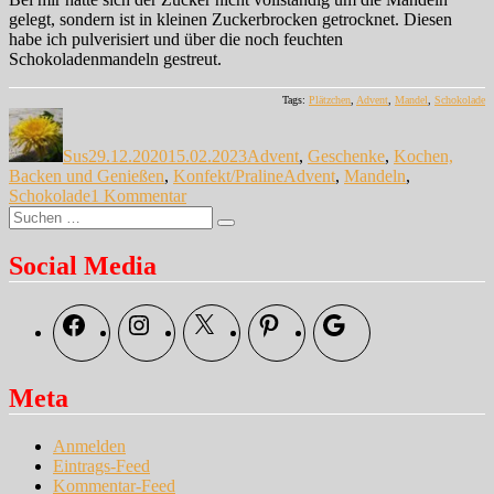
gelegt, sondern ist in kleinen Zuckerbrocken getrocknet. Diesen
habe ich pulverisiert und über die noch feuchten
Schokoladenmandeln gestreut.
Tags:
Plätzchen
,
Advent
,
Mandel
,
Schokolade
Autor
Veröffentlicht
Kategorien
am
Sus
29.12.2020
15.02.2023
Advent
,
Geschenke
,
Kochen,
Schlagwörter
Backen und Genießen
,
Konfekt/Praline
Advent
,
Mandeln
,
zu
Schokolade
1 Kommentar
Suche
Weihnachtsmandeln
Suchen
nach:
Social Media
Facebook
Instagram
X
Pinterest
Google
Meta
Anmelden
Eintrags-Feed
Kommentar-Feed