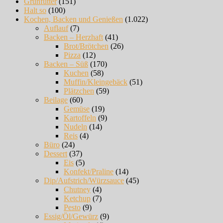
Grünfutter
(151)
Halt so
(100)
Kochen, Backen und Genießen
(1.022)
Auflauf
(7)
Backen – Herzhaft
(41)
Brot/Brötchen
(26)
Pizza
(12)
Backen – Süß
(170)
Kuchen
(58)
Muffin/Kleingebäck
(51)
Plätzchen
(59)
Beilage
(60)
Gemüse
(19)
Kartoffeln
(9)
Nudeln
(14)
Reis
(4)
Büro
(24)
Dessert
(37)
Eis
(5)
Konfekt/Praline
(14)
Dip/Aufstrich/Würzsauce
(45)
Chutney
(4)
Ketchup
(7)
Pesto
(9)
Essig/Öl/Gewürz
(9)