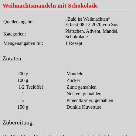
Weihnachtsmandeln mit Schokolade
„Bald ist Weihnachten“
Quellenangabe:
Erfasst 08.12.2020 von Sus
Plätzchen, Advent, Mandel,
Kategorien:
Schokolade
Mengenangaben für:
1 Rezept
Zutaten:
200
g
Mandeln
100
g
Zucker
1/2
Teelöffel
Zimt; gemahlen
2
Nelken; gemahlen
2
Pimentkörner; gemahlen
150
g
Dunkle Kuvertüre
Zubereitung: