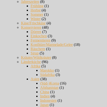
Jahreszeiten
(8)
Frühling
(1)
Herbst
(4)
Sommer
(1)
Winter
(2)
Käse/Frischkäse
(4)
Konservieren
(48)
Dörren
(7)
Einkochen
(3)
Fermentieren
(9)
Konfitüre/Marmelade/Gelee
(18)
Räuchern
(1)
Sirup
(5)
Kräuter/Wildkräuter
(8)
Länderküche
(96)
Afrika
(5)
Marokko
(1)
Südafrika
(3)
Asien
(38)
(Süd-)Korea
(16)
Afghanistan
(1)
China
(1)
Indien
(4)
Indonesien
(1)
Japan
(1)