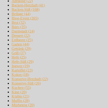
Aprikose
(22)
Backen-Herzhaft
(41)
Backen-Süß
(168)
Beilage
(44)
Blog-Event
(265)
Brot
(32)
Büro
(35)
Darmstadt
(24)
Dessert
(22)
Erdbeere
(25)
Garten
(44)
Getränk
(29)
Grill
(37)
Hefe
(25)
Hefe-Süß
(29)
Ingwer
(19)
Kartoffel
(23)
Kokos
(18)
Konserve-Herzhaft
(22)
Konserve-Süß
(26)
Kuchen
(55)
Käse
(20)
Kürbis
(21)
Muffin
(28)
Mürbeteig
(20)