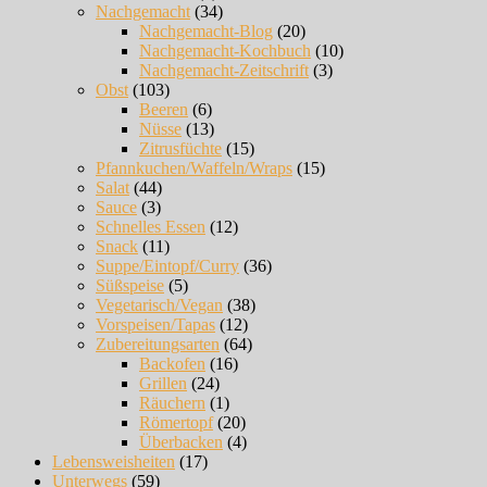
Nachgemacht
(34)
Nachgemacht-Blog
(20)
Nachgemacht-Kochbuch
(10)
Nachgemacht-Zeitschrift
(3)
Obst
(103)
Beeren
(6)
Nüsse
(13)
Zitrusfüchte
(15)
Pfannkuchen/Waffeln/Wraps
(15)
Salat
(44)
Sauce
(3)
Schnelles Essen
(12)
Snack
(11)
Suppe/Eintopf/Curry
(36)
Süßspeise
(5)
Vegetarisch/Vegan
(38)
Vorspeisen/Tapas
(12)
Zubereitungsarten
(64)
Backofen
(16)
Grillen
(24)
Räuchern
(1)
Römertopf
(20)
Überbacken
(4)
Lebensweisheiten
(17)
Unterwegs
(59)