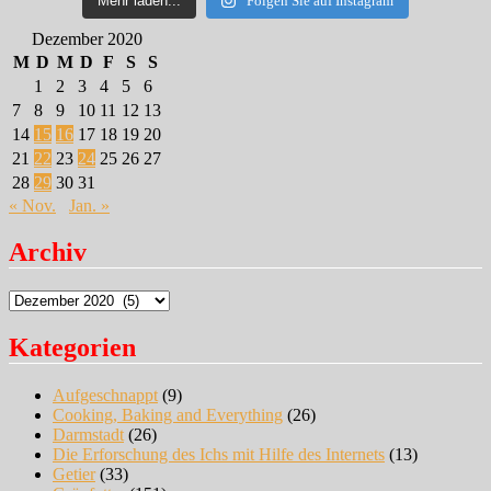
Mehr laden...
Folgen Sie auf Instagram
Dezember 2020
M
D
M
D
F
S
S
1
2
3
4
5
6
7
8
9
10
11
12
13
14
15
16
17
18
19
20
21
22
23
24
25
26
27
28
29
30
31
« Nov.
Jan. »
Archiv
Archiv
Kategorien
Aufgeschnappt
(9)
Cooking, Baking and Everything
(26)
Darmstadt
(26)
Die Erforschung des Ichs mit Hilfe des Internets
(13)
Getier
(33)