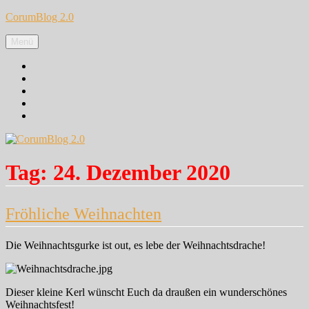
Zum
CorumBlog 2.0
Inhalt
springen
Menü
Facebook
Instagram
Pinterest
Google+
Twitter
Tag:
24. Dezember 2020
Fröhliche Weihnachten
Die Weihnachtsgurke ist out, es lebe der Weihnachtsdrache!
Dieser kleine Kerl wünscht Euch da draußen ein wunderschönes
Weihnachtsfest!