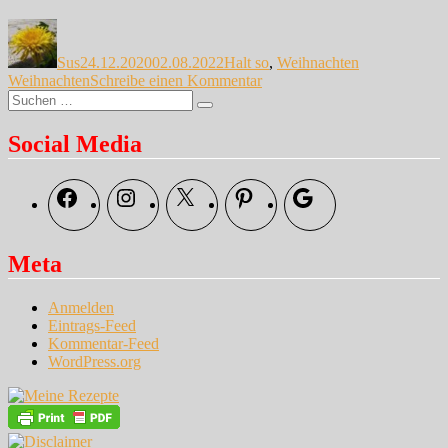
Autor
Veröffentlicht
Kategorien
Schlagwörter
am
Sus
24.12.2020
02.08.2022
Halt so
,
Weihnachten
zu
Weihnachten
Schreibe einen Kommentar
Suche
Fröhliche
Suchen
nach:
Weihnachten
Social Media
Facebook
Instagram
X
Pinterest
Google
Meta
Anmelden
Eintrags-Feed
Kommentar-Feed
WordPress.org