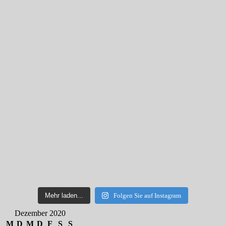
Mehr laden...
Folgen Sie auf Instagram
Dezember 2020
M
D
M
D
F
S
S