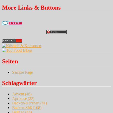
More Links & Buttons
Seiten
Sample Page
Schlagwörter
Advent
(46)
Aprikose
(22)
Backen-Herzhaft
(41)
Backen-Süß
(168)
Beilage
(44)