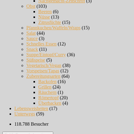
Nachgemacht-Zeitschrift
(3)
Obst
(103)
Beeren
(6)
Nüsse
(13)
Zitrusfüchte
(15)
Pfannkuchen/Waffeln/Wraps
(15)
Salat
(44)
Sauce
(3)
Schnelles Essen
(12)
Snack
(11)
Suppe/Eintopf/Curry
(36)
Süßspeise
(5)
Vegetarisch/Vegan
(38)
Vorspeisen/Tapas
(12)
Zubereitungsarten
(64)
Backofen
(16)
Grillen
(24)
Räuchern
(1)
Römertopf
(20)
Überbacken
(4)
Lebensweisheiten
(17)
Unterwegs
(59)
118.788 Besucher