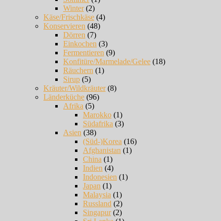
Winter
(2)
Käse/Frischkäse
(4)
Konservieren
(48)
Dörren
(7)
Einkochen
(3)
Fermentieren
(9)
Konfitüre/Marmelade/Gelee
(18)
Räuchern
(1)
Sirup
(5)
Kräuter/Wildkräuter
(8)
Länderküche
(96)
Afrika
(5)
Marokko
(1)
Südafrika
(3)
Asien
(38)
(Süd-)Korea
(16)
Afghanistan
(1)
China
(1)
Indien
(4)
Indonesien
(1)
Japan
(1)
Malaysia
(1)
Russland
(2)
Singapur
(2)