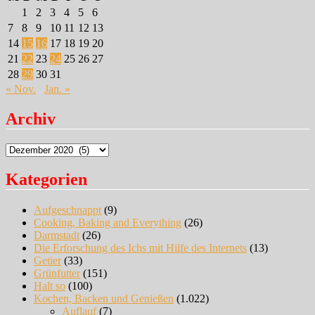
1
2
3
4
5
6
7
8
9
10
11
12
13
14
15
16
17
18
19
20
21
22
23
24
25
26
27
28
29
30
31
« Nov.
Jan. »
Archiv
Archiv
Kategorien
Aufgeschnappt
(9)
Cooking, Baking and Everything
(26)
Darmstadt
(26)
Die Erforschung des Ichs mit Hilfe des Internets
(13)
Getier
(33)
Grünfutter
(151)
Halt so
(100)
Kochen, Backen und Genießen
(1.022)
Auflauf
(7)