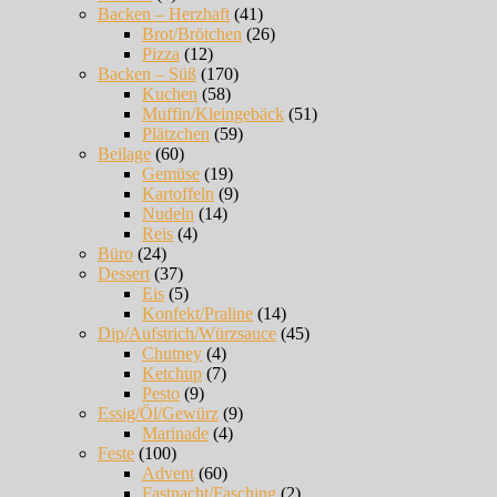
Backen – Herzhaft
(41)
Brot/Brötchen
(26)
Pizza
(12)
Backen – Süß
(170)
Kuchen
(58)
Muffin/Kleingebäck
(51)
Plätzchen
(59)
Beilage
(60)
Gemüse
(19)
Kartoffeln
(9)
Nudeln
(14)
Reis
(4)
Büro
(24)
Dessert
(37)
Eis
(5)
Konfekt/Praline
(14)
Dip/Aufstrich/Würzsauce
(45)
Chutney
(4)
Ketchup
(7)
Pesto
(9)
Essig/Öl/Gewürz
(9)
Marinade
(4)
Feste
(100)
Advent
(60)
Fastnacht/Fasching
(2)