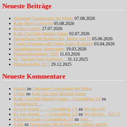
Neueste Beiträge
Zitroniger Gurkensalat mit Minze
07.08.2026
Kalte Mais-Gazpacho
05.08.2026
Ki-Ba-Cookies
27.07.2026
Kalte Zucchini-Mandel-Suppe
02.07.2026
Spargelsalat Mit Radieschen, Minze und Ei
05.06.2026
Grünes Hummus mit Grüne-Sauce-Kräutern
03.04.2026
Südafrikanische Hertzoggies
19.03.2026
Pflanzenflohmärkte 2026
11.03.2026
So, Neujahr kann kommen…
31.12.2025
Plätzchenteller 2025
29.12.2025
Neueste Kommentare
Harald
zu
Zitroniger Gurkensalat mit Minze
Ulrike
zu
Kalte Zucchini-Mandel-Suppe
Kalte Zucchini-Mandel-Suppe – CorumBlog 2.0
zu
Nachgekocht …
Es war einmal … – CorumBlog 2.0
zu
Wo bin ich?
Es war einmal … – CorumBlog 2.0
zu
Wo bin ich – Teil 2?
Kirschen-Ernte – CorumBlog 2.0
zu
Jetzt …
Katja
zu
Spargelsalat Mit Radieschen, Minze und Ei