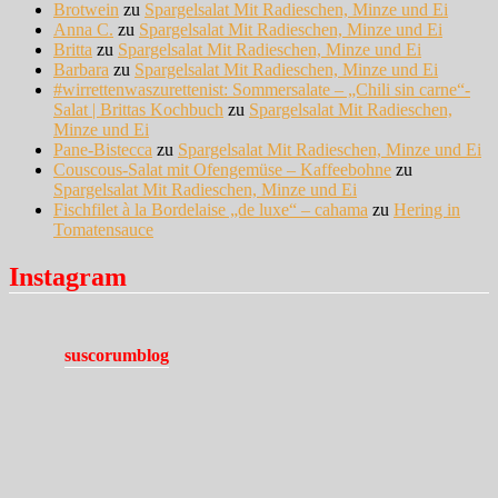
Brotwein
zu
Spargelsalat Mit Radieschen, Minze und Ei
Anna C.
zu
Spargelsalat Mit Radieschen, Minze und Ei
Britta
zu
Spargelsalat Mit Radieschen, Minze und Ei
Barbara
zu
Spargelsalat Mit Radieschen, Minze und Ei
#wirrettenwaszurettenist: Sommersalate – „Chili sin carne“-
Salat | Brittas Kochbuch
zu
Spargelsalat Mit Radieschen,
Minze und Ei
Pane-Bistecca
zu
Spargelsalat Mit Radieschen, Minze und Ei
Couscous-Salat mit Ofengemüse – Kaffeebohne
zu
Spargelsalat Mit Radieschen, Minze und Ei
Fischfilet à la Bordelaise „de luxe“ – cahama
zu
Hering in
Tomatensauce
Instagram
suscorumblog