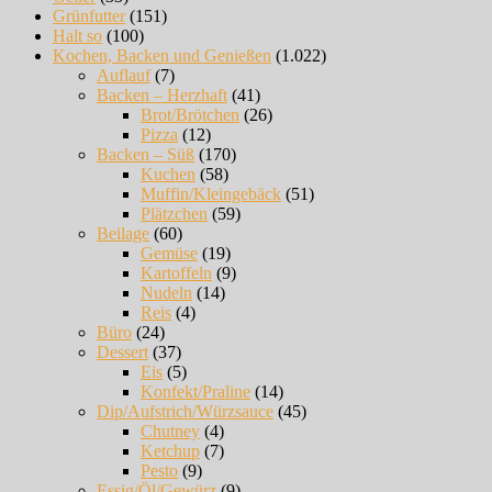
Grünfutter
(151)
Halt so
(100)
Kochen, Backen und Genießen
(1.022)
Auflauf
(7)
Backen – Herzhaft
(41)
Brot/Brötchen
(26)
Pizza
(12)
Backen – Süß
(170)
Kuchen
(58)
Muffin/Kleingebäck
(51)
Plätzchen
(59)
Beilage
(60)
Gemüse
(19)
Kartoffeln
(9)
Nudeln
(14)
Reis
(4)
Büro
(24)
Dessert
(37)
Eis
(5)
Konfekt/Praline
(14)
Dip/Aufstrich/Würzsauce
(45)
Chutney
(4)
Ketchup
(7)
Pesto
(9)
Essig/Öl/Gewürz
(9)