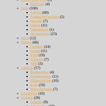
Marinade
(4)
Feste
(100)
Advent
(60)
Fastnacht/Fasching
(2)
Neujahr
(7)
Ostern
(11)
Valentinstag
(1)
Weihnachten
(23)
Fisch
(12)
Fleisch
(66)
Geflügel
(24)
Lamm
(11)
Rind
(19)
Schwein
(7)
Wild
(3)
Gemüse
(57)
Blattgemüse
(4)
Fruchtgemüse
(11)
Hülsenfrüchte
(10)
Kohl
(10)
Wurzelgemüse
(7)
Geschenke
(10)
Getränk
(28)
Alkohol
(9)