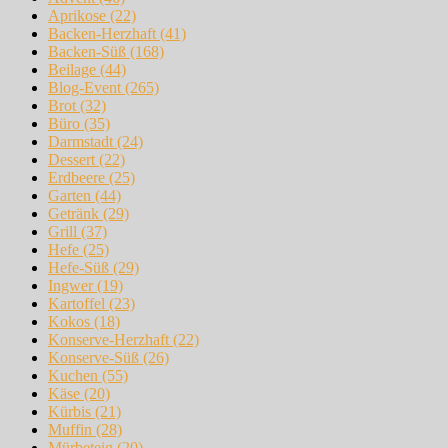
Aprikose
(22)
Backen-Herzhaft
(41)
Backen-Süß
(168)
Beilage
(44)
Blog-Event
(265)
Brot
(32)
Büro
(35)
Darmstadt
(24)
Dessert
(22)
Erdbeere
(25)
Garten
(44)
Getränk
(29)
Grill
(37)
Hefe
(25)
Hefe-Süß
(29)
Ingwer
(19)
Kartoffel
(23)
Kokos
(18)
Konserve-Herzhaft
(22)
Konserve-Süß
(26)
Kuchen
(55)
Käse
(20)
Kürbis
(21)
Muffin
(28)
Mürbeteig
(20)