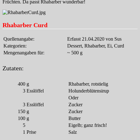
Früchten. Da passt Rhabarber wunderbar!
Rhabarber Curd
Quellenangabe:
Erfasst 21.04.2020 von Sus
Kategorien:
Dessert, Rhabarber, Ei, Curd
Mengenangaben für:
~ 500 g
Zutaten:
400
g
Rhabarber, rotstielig
3
Esslöffel
Holunderblütensirup
Oder
3
Esslöffel
Zucker
150
g
Zucker
100
g
Butter
5
Eigelb; ganz frisch!
1
Prise
Salz