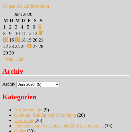
Folgen Sie auf Instagram
Juni 2020
M
D
M
D
F
S
S
1
2
3
4
5
6
7
8
9
10
11
12
13
14
15
16
17
18
19
20
21
22
23
24
25
26
27
28
29
30
« Mai
Juli »
Archiv
Archiv
Kategorien
Aufgeschnappt
(9)
Cooking, Baking and Everything
(26)
Darmstadt
(26)
Die Erforschung des Ichs mit Hilfe des Internets
(13)
Getier
(33)