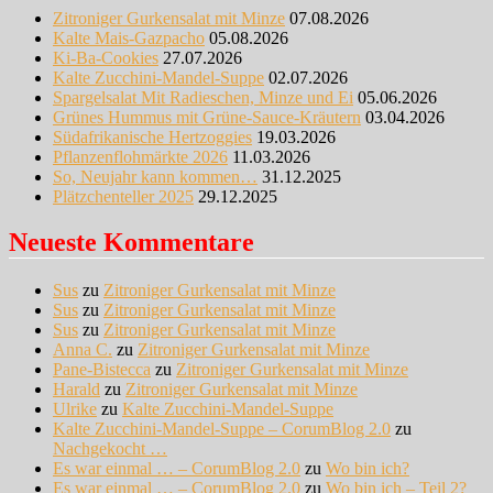
Zitroniger Gurkensalat mit Minze
07.08.2026
Kalte Mais-Gazpacho
05.08.2026
Ki-Ba-Cookies
27.07.2026
Kalte Zucchini-Mandel-Suppe
02.07.2026
Spargelsalat Mit Radieschen, Minze und Ei
05.06.2026
Grünes Hummus mit Grüne-Sauce-Kräutern
03.04.2026
Südafrikanische Hertzoggies
19.03.2026
Pflanzenflohmärkte 2026
11.03.2026
So, Neujahr kann kommen…
31.12.2025
Plätzchenteller 2025
29.12.2025
Neueste Kommentare
Sus
zu
Zitroniger Gurkensalat mit Minze
Sus
zu
Zitroniger Gurkensalat mit Minze
Sus
zu
Zitroniger Gurkensalat mit Minze
Anna C.
zu
Zitroniger Gurkensalat mit Minze
Pane-Bistecca
zu
Zitroniger Gurkensalat mit Minze
Harald
zu
Zitroniger Gurkensalat mit Minze
Ulrike
zu
Kalte Zucchini-Mandel-Suppe
Kalte Zucchini-Mandel-Suppe – CorumBlog 2.0
zu
Nachgekocht …
Es war einmal … – CorumBlog 2.0
zu
Wo bin ich?
Es war einmal … – CorumBlog 2.0
zu
Wo bin ich – Teil 2?