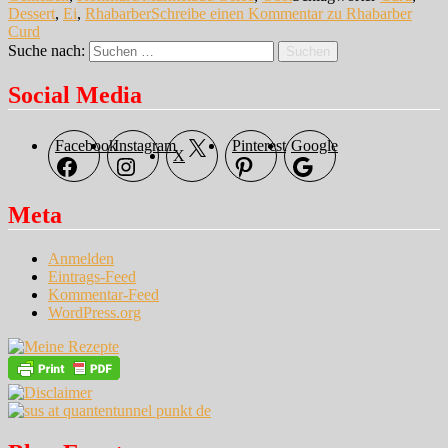
Dessert
,
Ei
,
Rhabarber
Schreibe einen Kommentar
zu Rhabarber
Curd
Suche nach:
Suchen
Social Media
Facebook
Instagram
Pinterest
Google
X
Meta
Anmelden
Eintrags-Feed
Kommentar-Feed
WordPress.org