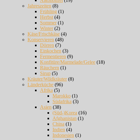
Alkoholfrei
(19)
Jahreszeiten
(8)
Frühling
(1)
Herbst
(4)
Sommer
(1)
Winter
(2)
Käse/Frischkäse
(4)
Konservieren
(48)
Dörren
(7)
Einkochen
(3)
Fermentieren
(9)
Konfitüre/Marmelade/Gelee
(18)
Räuchern
(1)
Sirup
(5)
Kräuter/Wildkräuter
(8)
Länderküche
(96)
Afrika
(5)
Marokko
(1)
Südafrika
(3)
Asien
(38)
(Süd-)Korea
(16)
Afghanistan
(1)
China
(1)
Indien
(4)
Indonesien
(1)