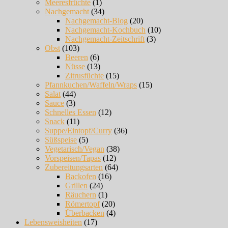
Meeresfrüchte
(1)
Nachgemacht
(34)
Nachgemacht-Blog
(20)
Nachgemacht-Kochbuch
(10)
Nachgemacht-Zeitschrift
(3)
Obst
(103)
Beeren
(6)
Nüsse
(13)
Zitrusfüchte
(15)
Pfannkuchen/Waffeln/Wraps
(15)
Salat
(44)
Sauce
(3)
Schnelles Essen
(12)
Snack
(11)
Suppe/Eintopf/Curry
(36)
Süßspeise
(5)
Vegetarisch/Vegan
(38)
Vorspeisen/Tapas
(12)
Zubereitungsarten
(64)
Backofen
(16)
Grillen
(24)
Räuchern
(1)
Römertopf
(20)
Überbacken
(4)
Lebensweisheiten
(17)