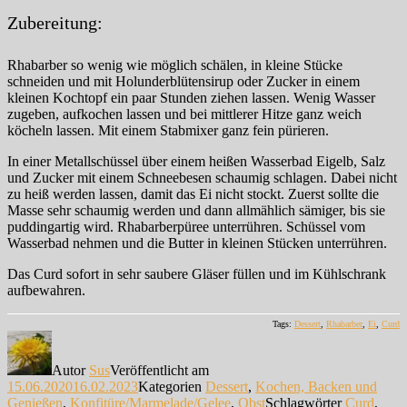
Zubereitung:
Rhabarber so wenig wie möglich schälen, in kleine Stücke
schneiden und mit Holunderblütensirup oder Zucker in einem
kleinen Kochtopf ein paar Stunden ziehen lassen. Wenig Wasser
zugeben, aufkochen lassen und bei mittlerer Hitze ganz weich
köcheln lassen. Mit einem Stabmixer ganz fein pürieren.
In einer Metallschüssel über einem heißen Wasserbad Eigelb, Salz
und Zucker mit einem Schneebesen schaumig schlagen. Dabei nicht
zu heiß werden lassen, damit das Ei nicht stockt. Zuerst sollte die
Masse sehr schaumig werden und dann allmählich sämiger, bis sie
puddingartig wird. Rhabarberpüree unterrühren. Schüssel vom
Wasserbad nehmen und die Butter in kleinen Stücken unterrühren.
Das Curd sofort in sehr saubere Gläser füllen und im Kühlschrank
aufbewahren.
Tags:
Dessert
,
Rhabarber
,
Ei
,
Curd
Autor
Sus
Veröffentlicht am
15.06.2020
16.02.2023
Kategorien
Dessert
,
Kochen, Backen und
Genießen
,
Konfitüre/Marmelade/Gelee
,
Obst
Schlagwörter
Curd
,