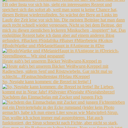
#BodoWartke und #MelanieHaupt in #Antigone in #Dre
Heute gab's bei unserem Bäcker Weißwurst-Kreppel m
So, Neujahr kann kommen: die Brezel ist fertig! I
Nachdem das Einmachglas mit Zucker und jungen Fich