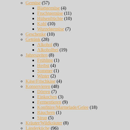
Gemüse
(57)
Blattgemüse
(4)
Fruchtgemüse
(11)
Hülsenfrüchte
(10)
Kohl
(10)
Wurzelgemüse
(7)
Geschenke
(10)
Getränk
(28)
Alkohol
(9)
Alkoholfrei
(19)
Jahreszeiten
(8)
Frühling
(1)
Herbst
(4)
Sommer
(1)
Winter
(2)
Käse/Frischkäse
(4)
Konservieren
(48)
Dörren
(7)
Einkochen
(3)
Fermentieren
(9)
Konfitüre/Marmelade/Gelee
(18)
Räuchern
(1)
Sirup
(5)
Kräuter/Wildkräuter
(8)
Länderküche
(96)