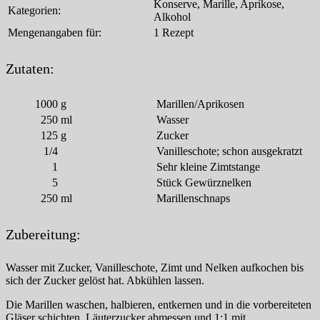
Konserve, Marille, Aprikose,
Kategorien:
Alkohol
Mengenangaben für:
1 Rezept
Zutaten:
1000
g
Marillen/Aprikosen
250
ml
Wasser
125
g
Zucker
1/4
Vanilleschote; schon ausgekratzt
1
Sehr kleine Zimtstange
5
Stück Gewürznelken
250
ml
Marillenschnaps
Zubereitung:
Wasser mit Zucker, Vanilleschote, Zimt und Nelken aufkochen bis
sich der Zucker gelöst hat. Abkühlen lassen.
Die Marillen waschen, halbieren, entkernen und in die vorbereiteten
Gläser schichten. Läuterzucker abmessen und 1:1 mit