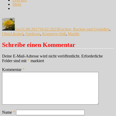
Drucken
Mehr
Autor
Veröffentlicht
Kategorien
am
Sus
31.08.2017
16.02.2023
Kochen, Backen und Genießen
,
Schlagwörter
Obst
Alkohol
,
Aprikose
,
Konserve-Süß
,
Marille
Schreibe einen Kommentar
Deine E-Mail-Adresse wird nicht veröffentlicht.
Erforderliche
Felder sind mit
*
markiert
Kommentar
*
Name
*