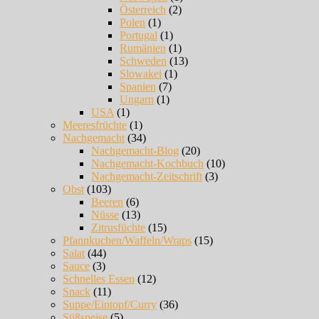
Österreich
(2)
Polen
(1)
Portugal
(1)
Rumänien
(1)
Schweden
(13)
Slowakei
(1)
Spanien
(7)
Ungarn
(1)
USA
(1)
Meeresfrüchte
(1)
Nachgemacht
(34)
Nachgemacht-Blog
(20)
Nachgemacht-Kochbuch
(10)
Nachgemacht-Zeitschrift
(3)
Obst
(103)
Beeren
(6)
Nüsse
(13)
Zitrusfüchte
(15)
Pfannkuchen/Waffeln/Wraps
(15)
Salat
(44)
Sauce
(3)
Schnelles Essen
(12)
Snack
(11)
Suppe/Eintopf/Curry
(36)
Süßspeise
(5)