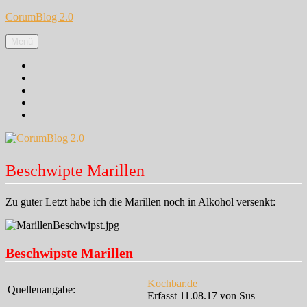
Zum
CorumBlog 2.0
Inhalt
springen
Menü
Facebook
Instagram
Pinterest
Google+
Twitter
Beschwipte Marillen
Zu guter Letzt habe ich die Marillen noch in Alkohol versenkt:
Beschwipste Marillen
Kochbar.de
Quellenangabe:
Erfasst 11.08.17 von Sus