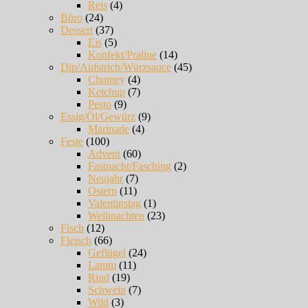
Reis
(4)
Büro
(24)
Dessert
(37)
Eis
(5)
Konfekt/Praline
(14)
Dip/Aufstrich/Würzsauce
(45)
Chutney
(4)
Ketchup
(7)
Pesto
(9)
Essig/Öl/Gewürz
(9)
Marinade
(4)
Feste
(100)
Advent
(60)
Fastnacht/Fasching
(2)
Neujahr
(7)
Ostern
(11)
Valentinstag
(1)
Weihnachten
(23)
Fisch
(12)
Fleisch
(66)
Geflügel
(24)
Lamm
(11)
Rind
(19)
Schwein
(7)
Wild
(3)