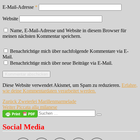
E-Mail-Adresse
*
Website
Name, E-Mail-Adresse und Website in diesem Browser für
meinen nächsten Kommentar speichern.
Benachrichtige mich über nachfolgende Kommentare via E-
Mail.
Benachrichtige mich über neue Beiträge via E-Mail.
Diese Website verwendet Akismet, um Spam zu reduzieren.
Erfahre,
wie deine Kommentardaten verarbeitet werden.
Beitragsnavigation
Vorheriger
Zurück
Zweierlei Marillenmarmelade
Nächster
Beitrag:
Weiter
Piccata alla milanese
Beitrag:
Suche
Suchen
nach:
Social Media