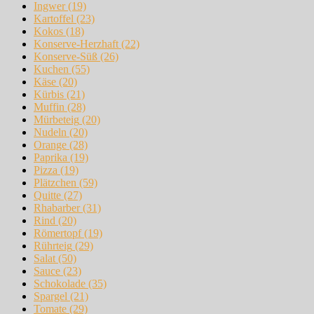
Ingwer
(19)
Kartoffel
(23)
Kokos
(18)
Konserve-Herzhaft
(22)
Konserve-Süß
(26)
Kuchen
(55)
Käse
(20)
Kürbis
(21)
Muffin
(28)
Mürbeteig
(20)
Nudeln
(20)
Orange
(28)
Paprika
(19)
Pizza
(19)
Plätzchen
(59)
Quitte
(27)
Rhabarber
(31)
Rind
(20)
Römertopf
(19)
Rührteig
(29)
Salat
(50)
Sauce
(23)
Schokolade
(35)
Spargel
(21)
Tomate
(29)