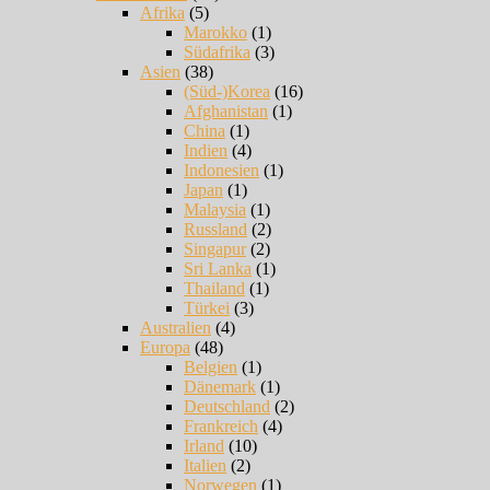
Afrika
(5)
Marokko
(1)
Südafrika
(3)
Asien
(38)
(Süd-)Korea
(16)
Afghanistan
(1)
China
(1)
Indien
(4)
Indonesien
(1)
Japan
(1)
Malaysia
(1)
Russland
(2)
Singapur
(2)
Sri Lanka
(1)
Thailand
(1)
Türkei
(3)
Australien
(4)
Europa
(48)
Belgien
(1)
Dänemark
(1)
Deutschland
(2)
Frankreich
(4)
Irland
(10)
Italien
(2)
Norwegen
(1)