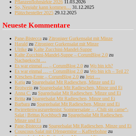
Pflanzenflohmärkte 2026
11.03.2026
So, Neujahr kann kommen…
31.12.2025
Plätzchenteller 2025
29.12.2025
Neueste Kommentare
Pane-Bistecca
zu
Zitroniger Gurkensalat mit Minze
Harald
zu
Zitroniger Gurkensalat mit Minze
Ulrike
zu
Kalte Zucchini-Mandel-Suppe
Kalte Zucchini-Mandel-Suppe – CorumBlog 2.0
zu
Nachgekocht …
Es war einmal … – CorumBlog 2.0
zu
Wo bin ich?
Es war einmal … – CorumBlog 2.0
zu
Wo bin ich – Teil 2?
Kirschen-Ernte – CorumBlog 2.0
zu
Jetzt …
Katja
zu
Spargelsalat Mit Radieschen, Minze und Ei
Brotwein
zu
Spargelsalat Mit Radieschen, Minze und Ei
Anna C.
zu
Spargelsalat Mit Radieschen, Minze und Ei
Britta
zu
Spargelsalat Mit Radieschen, Minze und Ei
Barbara
zu
Spargelsalat Mit Radieschen, Minze und Ei
#wirrettenwaszurettenist: Sommersalate – „Chili sin carne“-
Salat | Brittas Kochbuch
zu
Spargelsalat Mit Radieschen,
Minze und Ei
Pane-Bistecca
zu
Spargelsalat Mit Radieschen, Minze und Ei
Couscous-Salat mit Ofengemüse – Kaffeebohne
zu