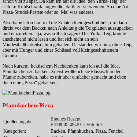
schon viel zu spät. Da kam ich auf die Idee, den Yufka-Teig, der
sich im Kühlschrank langweilte, dafür zu verwenden. So eine Art
Pizza-Strudel-Pastete oder so. Mal was anderes.
Also habe ich schon mal die Zutaten kleingeschnibbelt, um dann
direkt vor dem Backen nach Anleitung die Teigplatten auszupacken
und einzufetten. Tja, was soll ich sagen? Der Yufka-Teig konnte
anscheinend nicht lesen und hat sich nicht an sein
Mindesthaltbarkeitsdatum gehalten. Da standen wir nun, ohne Teig,
aber mit Hunger und einer Schüssel voll kleingeschnittenem
Gemüse.
Nach kurzem, hektischem Nachdenken kam ich auf die Idee,
Pfannkuchen zu backen. Zuerst wollte ich sie klassisch in der
Pfanne zubereiten, habe es mir aber einfacher gemacht und eben
doch eine „Pizza“ gebacken.
Pfannkuchen-Pizza
Eigenes Rezept
Quellenangabe:
Erfaßt 05.09.2013 von Sus
Kategorien:
Backen, Pfannkuchen, Pizza, Fenchel