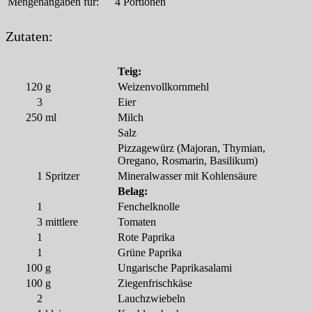
Mengenangaben für:
4 Portionen
Zutaten:
Teig:
120
g
Weizenvollkornmehl
3
Eier
250
ml
Milch
Salz
Pizzagewürz (Majoran, Thymian,
Oregano, Rosmarin, Basilikum)
1
Spritzer
Mineralwasser mit Kohlensäure
Belag:
1
Fenchelknolle
3
mittlere
Tomaten
1
Rote Paprika
1
Grüne Paprika
100
g
Ungarische Paprikasalami
100
g
Ziegenfrischkäse
2
Lauchzwiebeln