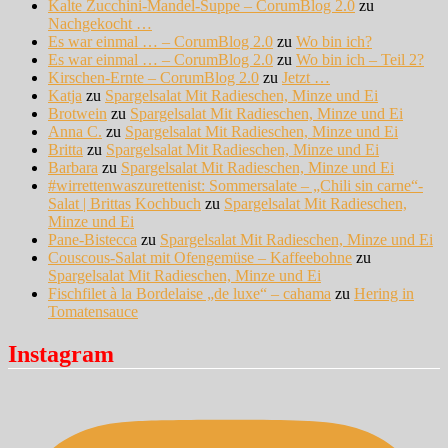
Kalte Zucchini-Mandel-Suppe – CorumBlog 2.0
zu
Nachgekocht …
Es war einmal … – CorumBlog 2.0
zu
Wo bin ich?
Es war einmal … – CorumBlog 2.0
zu
Wo bin ich – Teil 2?
Kirschen-Ernte – CorumBlog 2.0
zu
Jetzt …
Katja
zu
Spargelsalat Mit Radieschen, Minze und Ei
Brotwein
zu
Spargelsalat Mit Radieschen, Minze und Ei
Anna C.
zu
Spargelsalat Mit Radieschen, Minze und Ei
Britta
zu
Spargelsalat Mit Radieschen, Minze und Ei
Barbara
zu
Spargelsalat Mit Radieschen, Minze und Ei
#wirrettenwaszurettenist: Sommersalate – „Chili sin carne“-
Salat | Brittas Kochbuch
zu
Spargelsalat Mit Radieschen,
Minze und Ei
Pane-Bistecca
zu
Spargelsalat Mit Radieschen, Minze und Ei
Couscous-Salat mit Ofengemüse – Kaffeebohne
zu
Spargelsalat Mit Radieschen, Minze und Ei
Fischfilet à la Bordelaise „de luxe“ – cahama
zu
Hering in
Tomatensauce
Instagram