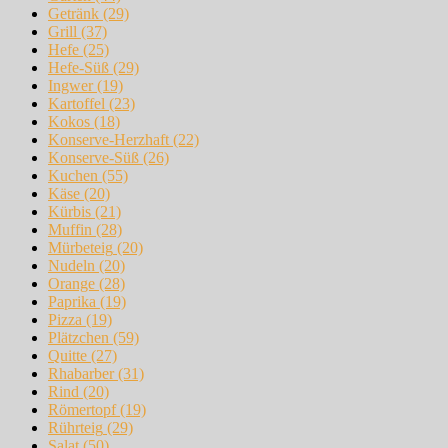
Getränk
(29)
Grill
(37)
Hefe
(25)
Hefe-Süß
(29)
Ingwer
(19)
Kartoffel
(23)
Kokos
(18)
Konserve-Herzhaft
(22)
Konserve-Süß
(26)
Kuchen
(55)
Käse
(20)
Kürbis
(21)
Muffin
(28)
Mürbeteig
(20)
Nudeln
(20)
Orange
(28)
Paprika
(19)
Pizza
(19)
Plätzchen
(59)
Quitte
(27)
Rhabarber
(31)
Rind
(20)
Römertopf
(19)
Rührteig
(29)
Salat
(50)