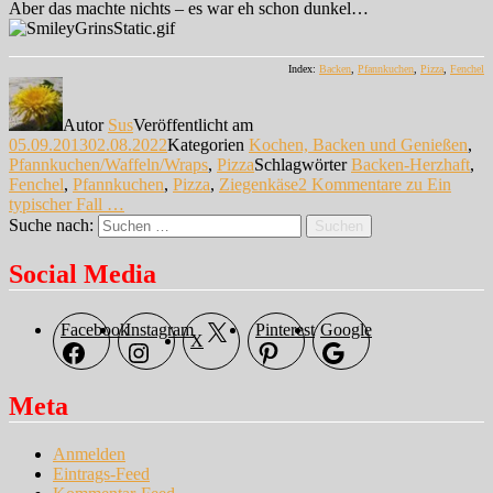
Aber das machte nichts – es war eh schon dunkel…
Index:
Backen
,
Pfannkuchen
,
Pizza
,
Fenchel
Autor
Sus
Veröffentlicht am
05.09.2013
02.08.2022
Kategorien
Kochen, Backen und Genießen
,
Pfannkuchen/Waffeln/Wraps
,
Pizza
Schlagwörter
Backen-Herzhaft
,
Fenchel
,
Pfannkuchen
,
Pizza
,
Ziegenkäse
2 Kommentare
zu Ein
typischer Fall …
Suche nach:
Suchen
Social Media
Facebook
Instagram
Pinterest
Google
X
Meta
Anmelden
Eintrags-Feed