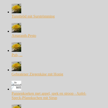
Tunnbröd mit Surströmming
Amaranth-Pesto
Puh, ...
Gebratener Ziegenkäse mit Honig
Pannenkoeken met appel, spek en stroop - Apfel-
Speck-Pfannkuchen mit Sirup