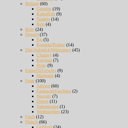
Beilage
(60)
Gemüse
(19)
Kartoffeln
(9)
Nudeln
(14)
Reis
(4)
Büro
(24)
Dessert
(37)
Eis
(5)
Konfekt/Praline
(14)
Dip/Aufstrich/Würzsauce
(45)
Chutney
(4)
Ketchup
(7)
Pesto
(9)
Essig/Öl/Gewürz
(9)
Marinade
(4)
Feste
(100)
Advent
(60)
Fastnacht/Fasching
(2)
Neujahr
(7)
Ostern
(11)
Valentinstag
(1)
Weihnachten
(23)
Fisch
(12)
Fleisch
(66)
Geflügel
(24)