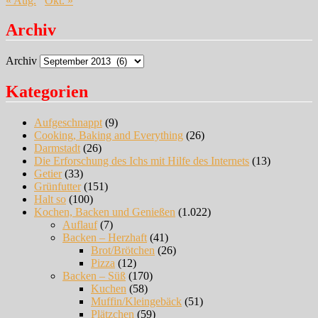
« Aug.
Okt. »
Archiv
Archiv
Kategorien
Aufgeschnappt
(9)
Cooking, Baking and Everything
(26)
Darmstadt
(26)
Die Erforschung des Ichs mit Hilfe des Internets
(13)
Getier
(33)
Grünfutter
(151)
Halt so
(100)
Kochen, Backen und Genießen
(1.022)
Auflauf
(7)
Backen – Herzhaft
(41)
Brot/Brötchen
(26)
Pizza
(12)
Backen – Süß
(170)
Kuchen
(58)
Muffin/Kleingebäck
(51)
Plätzchen
(59)