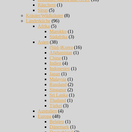
Räuchern
(1)
Sirup
(5)
Kräuter/Wildkräuter
(8)
Länderküche
(96)
Afrika
(5)
Marokko
(1)
Südafrika
(3)
Asien
(38)
(Süd-)Korea
(16)
Afghanistan
(1)
China
(1)
Indien
(4)
Indonesien
(1)
Japan
(1)
Malaysia
(1)
Russland
(2)
Singapur
(2)
Sri Lanka
(1)
Thailand
(1)
Türkei
(3)
Australien
(4)
Europa
(48)
Belgien
(1)
Dänemark
(1)