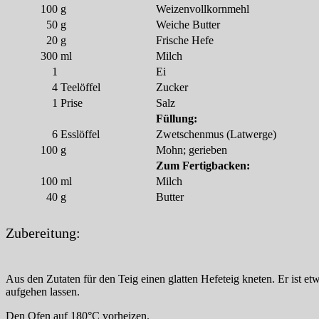
100
g
Weizenvollkornmehl
50
g
Weiche Butter
20
g
Frische Hefe
300
ml
Milch
1
Ei
4
Teelöffel
Zucker
1
Prise
Salz
Füllung:
6
Esslöffel
Zwetschenmus (Latwerge)
100
g
Mohn; gerieben
Zum Fertigbacken:
100
ml
Milch
40
g
Butter
Zubereitung:
Aus den Zutaten für den Teig einen glatten Hefeteig kneten. Er ist e
aufgehen lassen.
Den Ofen auf 180°C vorheizen.