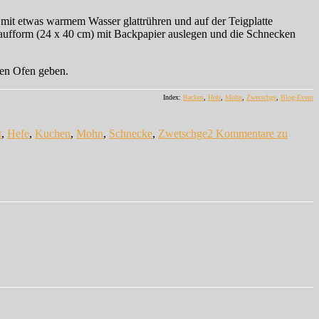
mit etwas warmem Wasser glattrühren und auf der Teigplatte
flaufform (24 x 40 cm) mit Backpapier auslegen und die Schnecken
den Ofen geben.
Index:
Backen
,
Hefe
,
Mohn
,
Zwetschge
,
Blog-Event
t
,
Hefe
,
Kuchen
,
Mohn
,
Schnecke
,
Zwetschge
2 Kommentare
zu