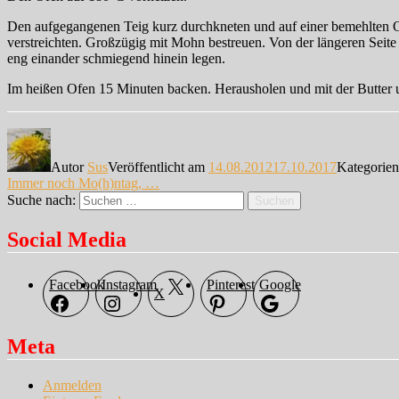
Den aufgegangenen Teig kurz durchkneten und auf einer bemehlten O
verstreichten. Großzügig mit Mohn bestreuen. Von der längeren Seit
eng einander schmiegend hinein legen.
Im heißen Ofen 15 Minuten backen. Herausholen und mit der Butter 
Autor
Sus
Veröffentlicht am
14.08.2012
17.10.2017
Kategorie
Immer noch Mo(h)ntag, …
Suche nach:
Suchen
Social Media
Facebook
Instagram
Pinterest
Google
X
Meta
Anmelden