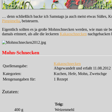
… denn schließlich backe ich Samstags ja auch meist etwas Süßes, K
Pimpimella
, beisteuern.
Eigentlich sollten es ja große Mohnschnecken werden, wie man sie 
damals erinnert, als alle die leckeren
Kakaoschnecken
nachgebacken h
Mohn-Schnecken
Kakaoschnecken
Quellenangabe:
Abgewandelt und erfaßt 11.08.2012
Kategorien:
Kuchen, Hefe, Mohn, Zwetschge
Mengenangaben für:
1 Rezept
Zutaten:
Teig:
400
g
Weizenmehl