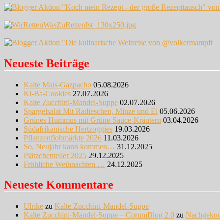
Neueste Beiträge
Kalte Mais-Gazpacho
05.08.2026
Ki-Ba-Cookies
27.07.2026
Kalte Zucchini-Mandel-Suppe
02.07.2026
Spargelsalat Mit Radieschen, Minze und Ei
05.06.2026
Grünes Hummus mit Grüne-Sauce-Kräutern
03.04.2026
Südafrikanische Hertzoggies
19.03.2026
Pflanzenflohmärkte 2026
11.03.2026
So, Neujahr kann kommen…
31.12.2025
Plätzchenteller 2025
29.12.2025
Fröhliche Weihnachten …
24.12.2025
Neueste Kommentare
Ulrike
zu
Kalte Zucchini-Mandel-Suppe
Kalte Zucchini-Mandel-Suppe – CorumBlog 2.0
zu
Nachgeko