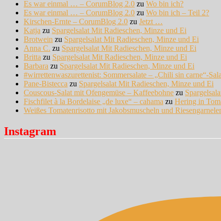
Es war einmal … – CorumBlog 2.0
zu
Wo bin ich?
Es war einmal … – CorumBlog 2.0
zu
Wo bin ich – Teil 2?
Kirschen-Ernte – CorumBlog 2.0
zu
Jetzt …
Katja
zu
Spargelsalat Mit Radieschen, Minze und Ei
Brotwein
zu
Spargelsalat Mit Radieschen, Minze und Ei
Anna C.
zu
Spargelsalat Mit Radieschen, Minze und Ei
Britta
zu
Spargelsalat Mit Radieschen, Minze und Ei
Barbara
zu
Spargelsalat Mit Radieschen, Minze und Ei
#wirrettenwaszurettenist: Sommersalate – „Chili sin carne“-Sal
Pane-Bistecca
zu
Spargelsalat Mit Radieschen, Minze und Ei
Couscous-Salat mit Ofengemüse – Kaffeebohne
zu
Spargelsal
Fischfilet à la Bordelaise „de luxe“ – cahama
zu
Hering in Tom
Weißes Tomatenrisotto mit Jakobsmuscheln und Riesengarnel
Instagram