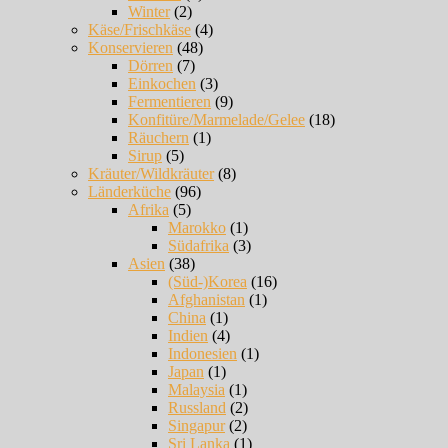
Winter
(2)
Käse/Frischkäse
(4)
Konservieren
(48)
Dörren
(7)
Einkochen
(3)
Fermentieren
(9)
Konfitüre/Marmelade/Gelee
(18)
Räuchern
(1)
Sirup
(5)
Kräuter/Wildkräuter
(8)
Länderküche
(96)
Afrika
(5)
Marokko
(1)
Südafrika
(3)
Asien
(38)
(Süd-)Korea
(16)
Afghanistan
(1)
China
(1)
Indien
(4)
Indonesien
(1)
Japan
(1)
Malaysia
(1)
Russland
(2)
Singapur
(2)
Sri Lanka
(1)