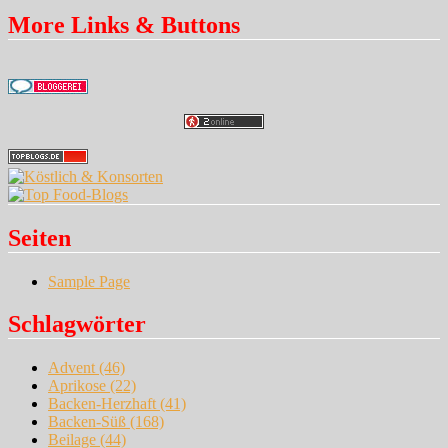
More Links & Buttons
Seiten
Sample Page
Schlagwörter
Advent
(46)
Aprikose
(22)
Backen-Herzhaft
(41)
Backen-Süß
(168)
Beilage
(44)