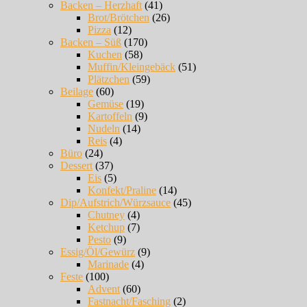
Backen – Herzhaft
(41)
Brot/Brötchen
(26)
Pizza
(12)
Backen – Süß
(170)
Kuchen
(58)
Muffin/Kleingebäck
(51)
Plätzchen
(59)
Beilage
(60)
Gemüse
(19)
Kartoffeln
(9)
Nudeln
(14)
Reis
(4)
Büro
(24)
Dessert
(37)
Eis
(5)
Konfekt/Praline
(14)
Dip/Aufstrich/Würzsauce
(45)
Chutney
(4)
Ketchup
(7)
Pesto
(9)
Essig/Öl/Gewürz
(9)
Marinade
(4)
Feste
(100)
Advent
(60)
Fastnacht/Fasching
(2)