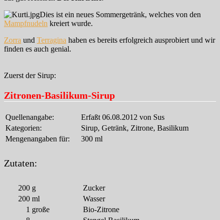
Dies ist ein neues Sommergetränk, welches von den
Mampfnudeln
kreiert wurde.
Zorra
und
Terragina
haben es bereits erfolgreich ausprobiert und wir
finden es auch genial.
Zuerst der Sirup:
Zitronen-Basilikum-Sirup
Quellenangabe:
Erfaßt 06.08.2012 von Sus
Kategorien:
Sirup, Getränk, Zitrone, Basilikum
Mengenangaben für:
300 ml
Zutaten:
200
g
Zucker
200
ml
Wasser
1
große
Bio-Zitrone