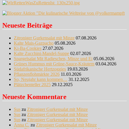
Neueste Beiträge
Zitroniger Gurkensalat mit Minze
07.08.2026
Kalte Mais-Gazpacho
05.08.2026
Ki-Ba-Cookies
27.07.2026
Kalte Zucchini-Mandel-Suppe
02.07.2026
Spargelsalat Mit Radieschen, Minze und Ei
05.06.2026
Grünes Hummus mit Grüne-Sauce-Kräutern
03.04.2026
Südafrikanische Hertzoggies
19.03.2026
Pflanzenflohmärkte 2026
11.03.2026
So, Neujahr kann kommen…
31.12.2025
Plätzchenteller 2025
29.12.2025
Neueste Kommentare
Sus
zu
Zitroniger Gurkensalat mit Minze
Sus
zu
Zitroniger Gurkensalat mit Minze
Sus
zu
Zitroniger Gurkensalat mit Minze
Anna C.
zu
Zitroniger Gurkensalat mit Minze