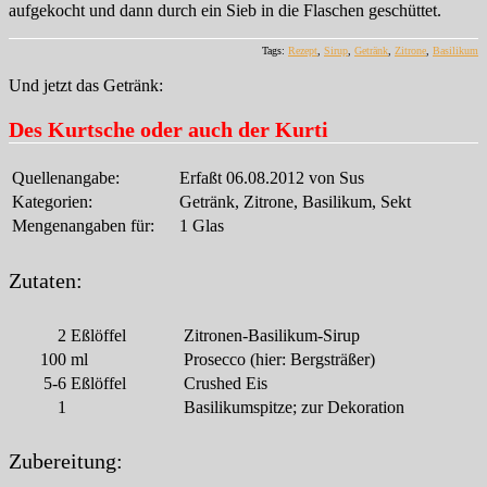
aufgekocht und dann durch ein Sieb in die Flaschen geschüttet.
Tags:
Rezept
,
Sirup
,
Getränk
,
Zitrone
,
Basilikum
Und jetzt das Getränk:
Des Kurtsche oder auch der Kurti
Quellenangabe:
Erfaßt 06.08.2012 von Sus
Kategorien:
Getränk, Zitrone, Basilikum, Sekt
Mengenangaben für:
1 Glas
Zutaten:
2
Eßlöffel
Zitronen-Basilikum-Sirup
100
ml
Prosecco (hier: Bergsträßer)
5-6
Eßlöffel
Crushed Eis
1
Basilikumspitze; zur Dekoration
Zubereitung: