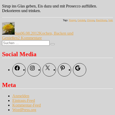
Sirup ins Glas geben, Eis dazu und mit Prosecco auffüllen.
Dekorieren und trinken.
Tags:
Rezept
,
Getränk
,
Zitrone
,
Basilikum
,
Sekt
Autor
Veröffentlicht
Kategorien
am
Sus
06.08.2012
Kochen, Backen und
zu
Genießen
2 Kommentare
Suche
Wir
Suchen
nach:
auch,
…
Social Media
Facebook
Instagram
X
Pinterest
Google
Meta
Anmelden
Eintrags-Feed
Kommentar-Feed
WordPress.org