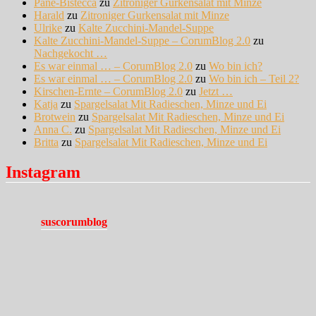
Pane-Bistecca
zu
Zitroniger Gurkensalat mit Minze
Harald
zu
Zitroniger Gurkensalat mit Minze
Ulrike
zu
Kalte Zucchini-Mandel-Suppe
Kalte Zucchini-Mandel-Suppe – CorumBlog 2.0
zu
Nachgekocht …
Es war einmal … – CorumBlog 2.0
zu
Wo bin ich?
Es war einmal … – CorumBlog 2.0
zu
Wo bin ich – Teil 2?
Kirschen-Ernte – CorumBlog 2.0
zu
Jetzt …
Katja
zu
Spargelsalat Mit Radieschen, Minze und Ei
Brotwein
zu
Spargelsalat Mit Radieschen, Minze und Ei
Anna C.
zu
Spargelsalat Mit Radieschen, Minze und Ei
Britta
zu
Spargelsalat Mit Radieschen, Minze und Ei
Instagram
suscorumblog