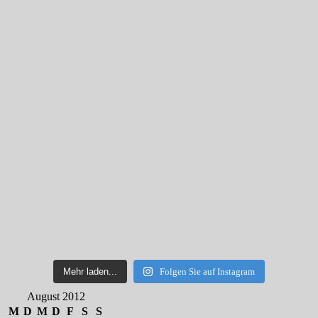
Mehr laden...
Folgen Sie auf Instagram
August 2012
M
D
M
D
F
S
S