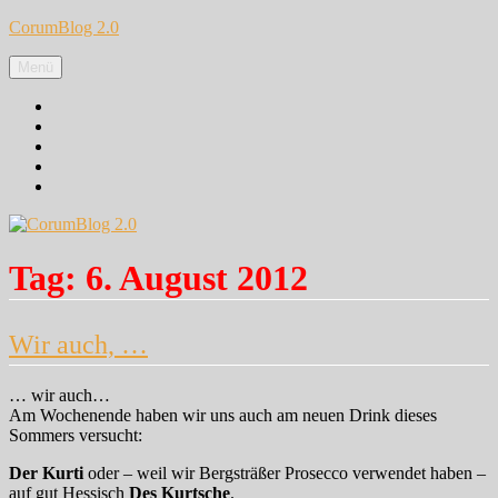
Zum
CorumBlog 2.0
Inhalt
springen
Menü
Facebook
Instagram
Pinterest
Google+
Twitter
Tag:
6. August 2012
Wir auch, …
… wir auch…
Am Wochenende haben wir uns auch am neuen Drink dieses
Sommers versucht:
Der Kurti
oder – weil wir Bergsträßer Prosecco verwendet haben –
auf gut Hessisch
Des Kurtsche
.