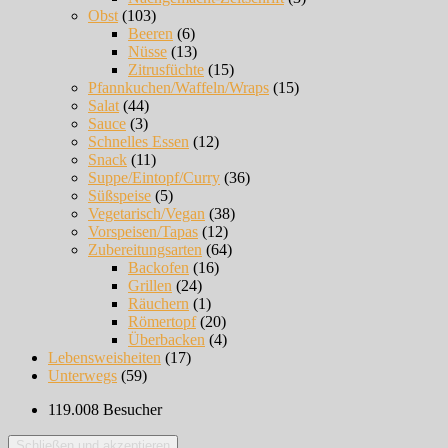
Obst
(103)
Beeren
(6)
Nüsse
(13)
Zitrusfüchte
(15)
Pfannkuchen/Waffeln/Wraps
(15)
Salat
(44)
Sauce
(3)
Schnelles Essen
(12)
Snack
(11)
Suppe/Eintopf/Curry
(36)
Süßspeise
(5)
Vegetarisch/Vegan
(38)
Vorspeisen/Tapas
(12)
Zubereitungsarten
(64)
Backofen
(16)
Grillen
(24)
Räuchern
(1)
Römertopf
(20)
Überbacken
(4)
Lebensweisheiten
(17)
Unterwegs
(59)
119.008 Besucher