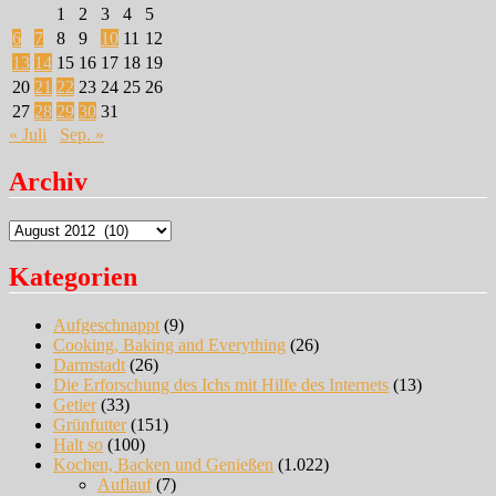
1
2
3
4
5
6
7
8
9
10
11
12
13
14
15
16
17
18
19
20
21
22
23
24
25
26
27
28
29
30
31
« Juli
Sep. »
Archiv
Archiv
Kategorien
Aufgeschnappt
(9)
Cooking, Baking and Everything
(26)
Darmstadt
(26)
Die Erforschung des Ichs mit Hilfe des Internets
(13)
Getier
(33)
Grünfutter
(151)
Halt so
(100)
Kochen, Backen und Genießen
(1.022)
Auflauf
(7)