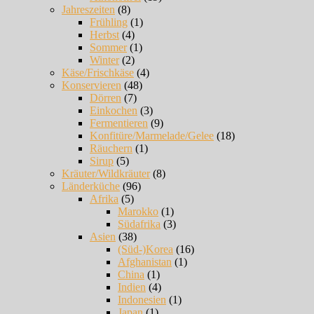
Jahreszeiten
(8)
Frühling
(1)
Herbst
(4)
Sommer
(1)
Winter
(2)
Käse/Frischkäse
(4)
Konservieren
(48)
Dörren
(7)
Einkochen
(3)
Fermentieren
(9)
Konfitüre/Marmelade/Gelee
(18)
Räuchern
(1)
Sirup
(5)
Kräuter/Wildkräuter
(8)
Länderküche
(96)
Afrika
(5)
Marokko
(1)
Südafrika
(3)
Asien
(38)
(Süd-)Korea
(16)
Afghanistan
(1)
China
(1)
Indien
(4)
Indonesien
(1)
Japan
(1)