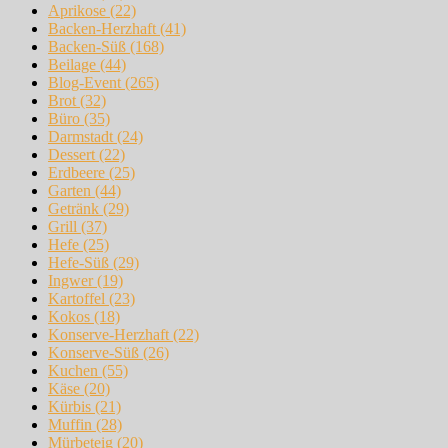
Aprikose
(22)
Backen-Herzhaft
(41)
Backen-Süß
(168)
Beilage
(44)
Blog-Event
(265)
Brot
(32)
Büro
(35)
Darmstadt
(24)
Dessert
(22)
Erdbeere
(25)
Garten
(44)
Getränk
(29)
Grill
(37)
Hefe
(25)
Hefe-Süß
(29)
Ingwer
(19)
Kartoffel
(23)
Kokos
(18)
Konserve-Herzhaft
(22)
Konserve-Süß
(26)
Kuchen
(55)
Käse
(20)
Kürbis
(21)
Muffin
(28)
Mürbeteig
(20)