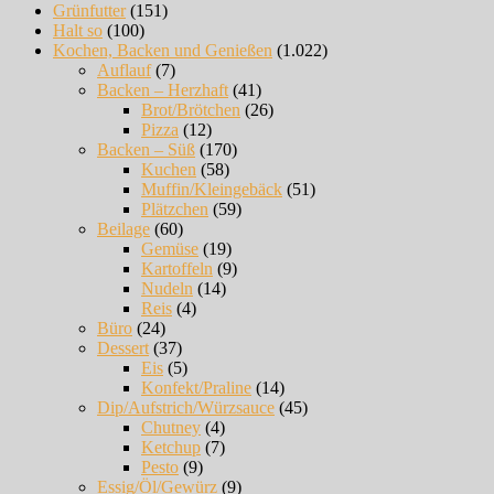
Grünfutter
(151)
Halt so
(100)
Kochen, Backen und Genießen
(1.022)
Auflauf
(7)
Backen – Herzhaft
(41)
Brot/Brötchen
(26)
Pizza
(12)
Backen – Süß
(170)
Kuchen
(58)
Muffin/Kleingebäck
(51)
Plätzchen
(59)
Beilage
(60)
Gemüse
(19)
Kartoffeln
(9)
Nudeln
(14)
Reis
(4)
Büro
(24)
Dessert
(37)
Eis
(5)
Konfekt/Praline
(14)
Dip/Aufstrich/Würzsauce
(45)
Chutney
(4)
Ketchup
(7)
Pesto
(9)
Essig/Öl/Gewürz
(9)