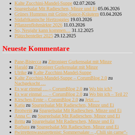
Kalte Zucchini-Mandel-Suppe
02.07.2026
Spargelsalat Mit Radieschen, Minze und Ei
05.06.2026
Grünes Hummus mit Grüne-Sauce-Kräutern
03.04.2026
Südafrikanische Hertzoggies
19.03.2026
Pflanzenflohmärkte 2026
11.03.2026
So, Neujahr kann kommen…
31.12.2025
Plätzchenteller 2025
29.12.2025
Neueste Kommentare
Pane-Bistecca
zu
Zitroniger Gurkensalat mit Minze
Harald
zu
Zitroniger Gurkensalat mit Minze
Ulrike
zu
Kalte Zucchini-Mandel-Suppe
Kalte Zucchini-Mandel-Suppe – CorumBlog 2.0
zu
Nachgekocht …
Es war einmal … – CorumBlog 2.0
zu
Wo bin ich?
Es war einmal … – CorumBlog 2.0
zu
Wo bin ich – Teil 2?
Kirschen-Ernte – CorumBlog 2.0
zu
Jetzt …
Katja
zu
Spargelsalat Mit Radieschen, Minze und Ei
Brotwein
zu
Spargelsalat Mit Radieschen, Minze und Ei
Anna C.
zu
Spargelsalat Mit Radieschen, Minze und Ei
Britta
zu
Spargelsalat Mit Radieschen, Minze und Ei
Barbara
zu
Spargelsalat Mit Radieschen, Minze und Ei
#wirrettenwaszurettenist: Sommersalate – „Chili sin carne“-