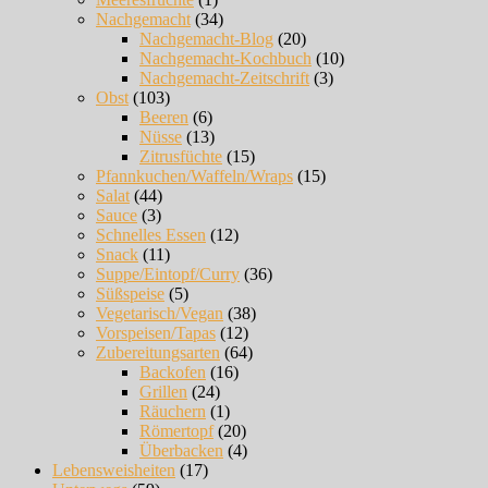
Nachgemacht
(34)
Nachgemacht-Blog
(20)
Nachgemacht-Kochbuch
(10)
Nachgemacht-Zeitschrift
(3)
Obst
(103)
Beeren
(6)
Nüsse
(13)
Zitrusfüchte
(15)
Pfannkuchen/Waffeln/Wraps
(15)
Salat
(44)
Sauce
(3)
Schnelles Essen
(12)
Snack
(11)
Suppe/Eintopf/Curry
(36)
Süßspeise
(5)
Vegetarisch/Vegan
(38)
Vorspeisen/Tapas
(12)
Zubereitungsarten
(64)
Backofen
(16)
Grillen
(24)
Räuchern
(1)
Römertopf
(20)
Überbacken
(4)
Lebensweisheiten
(17)