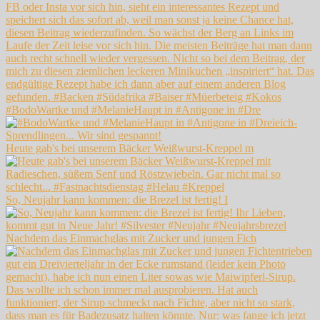
#BodoWartke und #MelanieHaupt in #Antigone in #Dre
Heute gab's bei unserem Bäcker Weißwurst-Kreppel m
So, Neujahr kann kommen: die Brezel ist fertig! I
Nachdem das Einmachglas mit Zucker und jungen Fich