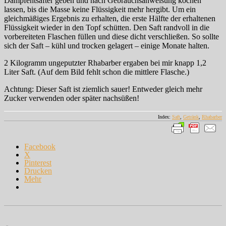
Dampfentsafter geben und nach Gebrauchsanweisung kochen
lassen, bis die Masse keine Flüssigkeit mehr hergibt. Um ein
gleichmäßiges Ergebnis zu erhalten, die erste Hälfte der erhaltenen
Flüssigkeit wieder in den Topf schütten. Den Saft randvoll in die
vorbereiteten Flaschen füllen und diese dicht verschließen. So sollte
sich der Saft – kühl und trocken gelagert – einige Monate halten.
2 Kilogramm ungeputzter Rhabarber ergaben bei mir knapp 1,2
Liter Saft. (Auf dem Bild fehlt schon die mittlere Flasche.)
Achtung: Dieser Saft ist ziemlich sauer! Entweder gleich mehr
Zucker verwenden oder später nachsüßen!
Index:
Saft
,
Getränk
,
Rhabarber
Facebook
X
Pinterest
Drucken
Mehr