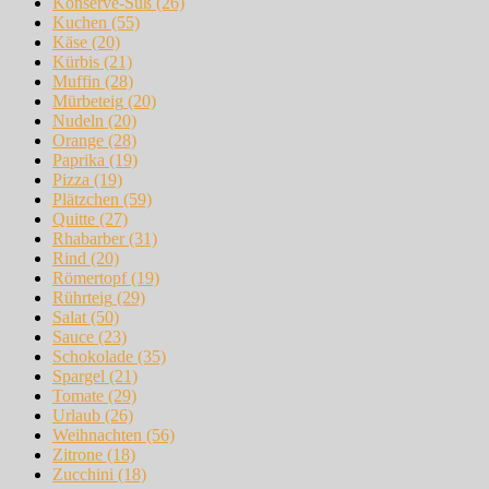
Konserve-Süß
(26)
Kuchen
(55)
Käse
(20)
Kürbis
(21)
Muffin
(28)
Mürbeteig
(20)
Nudeln
(20)
Orange
(28)
Paprika
(19)
Pizza
(19)
Plätzchen
(59)
Quitte
(27)
Rhabarber
(31)
Rind
(20)
Römertopf
(19)
Rührteig
(29)
Salat
(50)
Sauce
(23)
Schokolade
(35)
Spargel
(21)
Tomate
(29)
Urlaub
(26)
Weihnachten
(56)
Zitrone
(18)
Zucchini
(18)