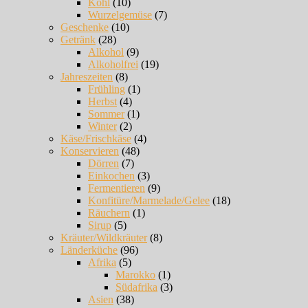
Kohl
(10)
Wurzelgemüse
(7)
Geschenke
(10)
Getränk
(28)
Alkohol
(9)
Alkoholfrei
(19)
Jahreszeiten
(8)
Frühling
(1)
Herbst
(4)
Sommer
(1)
Winter
(2)
Käse/Frischkäse
(4)
Konservieren
(48)
Dörren
(7)
Einkochen
(3)
Fermentieren
(9)
Konfitüre/Marmelade/Gelee
(18)
Räuchern
(1)
Sirup
(5)
Kräuter/Wildkräuter
(8)
Länderküche
(96)
Afrika
(5)
Marokko
(1)
Südafrika
(3)
Asien
(38)