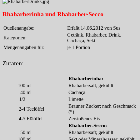
Rhabarberinha und Rhabarber-Secco
Quellenangabe:
Erfaßt 14.06.2012 von Sus
Getränk, Rhabarber, Drink,
Kategorien:
Cachaça, Sekt
Mengenangaben für:
je 1 Portion
Zutaten:
Rhabarberinha:
100
ml
Rhabarbersaft; gekühlt
40
ml
Cachaça
1/2
Limette
Brauner Zucker; nach Geschmack
2-4
Teelöffel
(*)
4-5
Eßlöffel
Zerstoßenes Eis
Rhabarber-Secco:
50
ml
Rhabarbersaft; gekühlt
100
ml
Sekt oder Mineralwasser; gekühlt