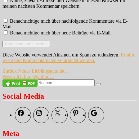
Name, E-Mail-Adresse und Website in diesem Browser für
meinen nächsten Kommentar speichern.
Benachrichtige mich über nachfolgende Kommentare via E-
Mail.
Benachrichtige mich über neue Beiträge via E-Mail.
Diese Website verwendet Akismet, um Spam zu reduzieren.
Erfahre,
wie deine Kommentardaten verarbeitet werden.
Beitragsnavigation
Vorheriger
Zurück
Neues Lieblingsgetränk…
Nächster
Beitrag:
Weiter
Ich bin gelaufen …
Beitrag:
Suche
Suchen
nach:
Social Media
Facebook
Instagram
X
Pinterest
Google
Meta