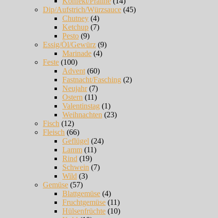
Konfekt/Praline
(14)
Dip/Aufstrich/Würzsauce
(45)
Chutney
(4)
Ketchup
(7)
Pesto
(9)
Essig/Öl/Gewürz
(9)
Marinade
(4)
Feste
(100)
Advent
(60)
Fastnacht/Fasching
(2)
Neujahr
(7)
Ostern
(11)
Valentinstag
(1)
Weihnachten
(23)
Fisch
(12)
Fleisch
(66)
Geflügel
(24)
Lamm
(11)
Rind
(19)
Schwein
(7)
Wild
(3)
Gemüse
(57)
Blattgemüse
(4)
Fruchtgemüse
(11)
Hülsenfrüchte
(10)