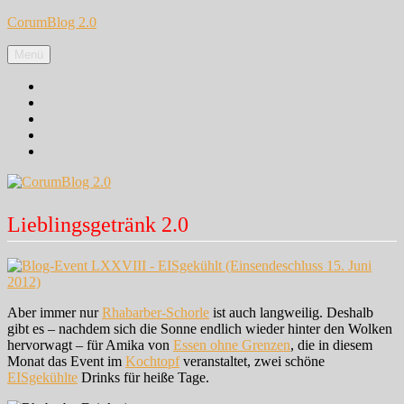
Zum
CorumBlog 2.0
Inhalt
springen
Menü
Facebook
Instagram
Pinterest
Google+
Twitter
Lieblingsgetränk 2.0
Aber immer nur
Rhabarber-Schorle
ist auch langweilig. Deshalb
gibt es – nachdem sich die Sonne endlich wieder hinter den Wolken
hervorwagt – für Amika von
Essen ohne Grenzen
, die in diesem
Monat das Event im
Kochtopf
veranstaltet, zwei schöne
EISgekühlte
Drinks für heiße Tage.