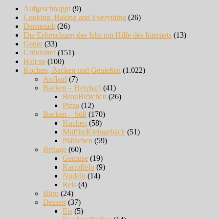
Aufgeschnappt
(9)
Cooking, Baking and Everything
(26)
Darmstadt
(26)
Die Erforschung des Ichs mit Hilfe des Internets
(13)
Getier
(33)
Grünfutter
(151)
Halt so
(100)
Kochen, Backen und Genießen
(1.022)
Auflauf
(7)
Backen – Herzhaft
(41)
Brot/Brötchen
(26)
Pizza
(12)
Backen – Süß
(170)
Kuchen
(58)
Muffin/Kleingebäck
(51)
Plätzchen
(59)
Beilage
(60)
Gemüse
(19)
Kartoffeln
(9)
Nudeln
(14)
Reis
(4)
Büro
(24)
Dessert
(37)
Eis
(5)