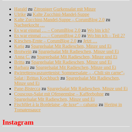
Harald
zu
Zitroniger Gurkensalat mit Minze
Ulrike
zu
Kalte Zucchini-Mandel-Suppe
Kalte Zucchini-Mandel-Suppe – CorumBlog 2.0
zu
Nachgekocht …
Es war einmal … – CorumBlog 2.0
zu
Wo bin ich?
Es war einmal … – CorumBlog 2.0
zu
Wo bin ich – Teil 2?
Kirschen-Ernte – CorumBlog 2.0
zu
Jetzt …
Katja
zu
Spargelsalat Mit Radieschen, Minze und Ei
Brotwein
zu
Spargelsalat Mit Radieschen, Minze und Ei
Anna C.
zu
Spargelsalat Mit Radieschen, Minze und Ei
Britta
zu
Spargelsalat Mit Radieschen, Minze und Ei
Barbara
zu
Spargelsalat Mit Radieschen, Minze und Ei
#wirrettenwaszurettenist: Sommersalate – „Chili sin carne“-
Salat | Brittas Kochbuch
zu
Spargelsalat Mit Radieschen,
Minze und Ei
Pane-Bistecca
zu
Spargelsalat Mit Radieschen, Minze und Ei
Couscous-Salat mit Ofengemüse – Kaffeebohne
zu
Spargelsalat Mit Radieschen, Minze und Ei
Fischfilet à la Bordelaise „de luxe“ – cahama
zu
Hering in
Tomatensauce
Instagram