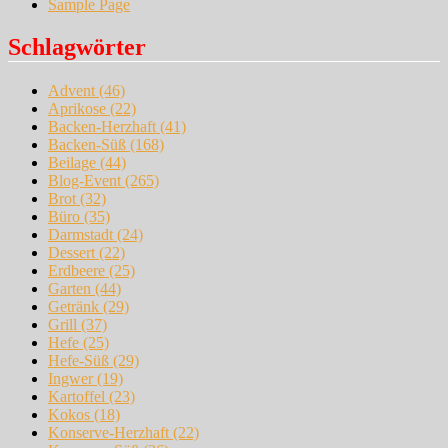
Sample Page
Schlagwörter
Advent
(46)
Aprikose
(22)
Backen-Herzhaft
(41)
Backen-Süß
(168)
Beilage
(44)
Blog-Event
(265)
Brot
(32)
Büro
(35)
Darmstadt
(24)
Dessert
(22)
Erdbeere
(25)
Garten
(44)
Getränk
(29)
Grill
(37)
Hefe
(25)
Hefe-Süß
(29)
Ingwer
(19)
Kartoffel
(23)
Kokos
(18)
Konserve-Herzhaft
(22)