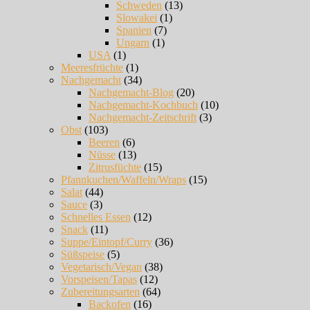
Schweden
(13)
Slowakei
(1)
Spanien
(7)
Ungarn
(1)
USA
(1)
Meeresfrüchte
(1)
Nachgemacht
(34)
Nachgemacht-Blog
(20)
Nachgemacht-Kochbuch
(10)
Nachgemacht-Zeitschrift
(3)
Obst
(103)
Beeren
(6)
Nüsse
(13)
Zitrusfüchte
(15)
Pfannkuchen/Waffeln/Wraps
(15)
Salat
(44)
Sauce
(3)
Schnelles Essen
(12)
Snack
(11)
Suppe/Eintopf/Curry
(36)
Süßspeise
(5)
Vegetarisch/Vegan
(38)
Vorspeisen/Tapas
(12)
Zubereitungsarten
(64)
Backofen
(16)