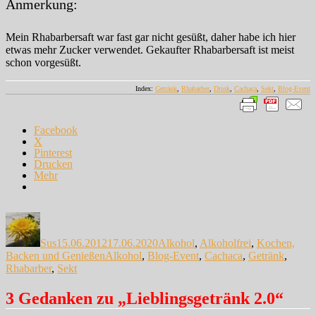
Anmerkung:
Mein Rhabarbersaft war fast gar nicht gesüßt, daher habe ich hier
etwas mehr Zucker verwendet. Gekaufter Rhabarbersaft ist meist
schon vorgesüßt.
Index:
Getränk
,
Rhabarber
,
Drink
,
Cachaça
,
Sekt
,
Blog-Event
Facebook
X
Pinterest
Drucken
Mehr
Autor
Veröffentlicht
Kategorien
am
Sus
15.06.2012
17.06.2020
Alkohol
,
Alkoholfrei
,
Kochen,
Schlagwörter
Backen und Genießen
Alkohol
,
Blog-Event
,
Cachaca
,
Getränk
,
Rhabarber
,
Sekt
3 Gedanken zu „Lieblingsgetränk 2.0“