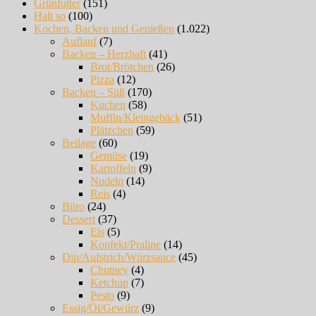
Grünfutter
(151)
Halt so
(100)
Kochen, Backen und Genießen
(1.022)
Auflauf
(7)
Backen – Herzhaft
(41)
Brot/Brötchen
(26)
Pizza
(12)
Backen – Süß
(170)
Kuchen
(58)
Muffin/Kleingebäck
(51)
Plätzchen
(59)
Beilage
(60)
Gemüse
(19)
Kartoffeln
(9)
Nudeln
(14)
Reis
(4)
Büro
(24)
Dessert
(37)
Eis
(5)
Konfekt/Praline
(14)
Dip/Aufstrich/Würzsauce
(45)
Chutney
(4)
Ketchup
(7)
Pesto
(9)
Essig/Öl/Gewürz
(9)