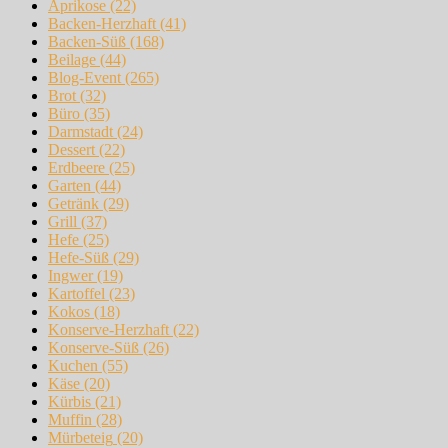
Aprikose
(22)
Backen-Herzhaft
(41)
Backen-Süß
(168)
Beilage
(44)
Blog-Event
(265)
Brot
(32)
Büro
(35)
Darmstadt
(24)
Dessert
(22)
Erdbeere
(25)
Garten
(44)
Getränk
(29)
Grill
(37)
Hefe
(25)
Hefe-Süß
(29)
Ingwer
(19)
Kartoffel
(23)
Kokos
(18)
Konserve-Herzhaft
(22)
Konserve-Süß
(26)
Kuchen
(55)
Käse
(20)
Kürbis
(21)
Muffin
(28)
Mürbeteig
(20)