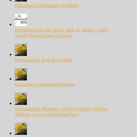
Zitroniger Gurkensalat mit Minze
Pannenkoeken met appel, spek en stroop - Apfel-
Speck-Pfannkuchen mit Sirup
Koreanischer Rote-Bete-Salat
Gestürzter Johannisbeerkuchen
Schwedische Blaubeer- und Preiselbeer-Muffins
(Blåbärs och Lingonbärsmuffins)