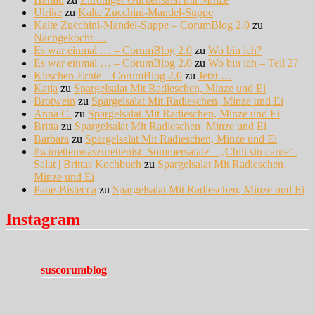
Ulrike
zu
Kalte Zucchini-Mandel-Suppe
Kalte Zucchini-Mandel-Suppe – CorumBlog 2.0
zu
Nachgekocht …
Es war einmal … – CorumBlog 2.0
zu
Wo bin ich?
Es war einmal … – CorumBlog 2.0
zu
Wo bin ich – Teil 2?
Kirschen-Ernte – CorumBlog 2.0
zu
Jetzt …
Katja
zu
Spargelsalat Mit Radieschen, Minze und Ei
Brotwein
zu
Spargelsalat Mit Radieschen, Minze und Ei
Anna C.
zu
Spargelsalat Mit Radieschen, Minze und Ei
Britta
zu
Spargelsalat Mit Radieschen, Minze und Ei
Barbara
zu
Spargelsalat Mit Radieschen, Minze und Ei
#wirrettenwaszurettenist: Sommersalate – „Chili sin carne“-
Salat | Brittas Kochbuch
zu
Spargelsalat Mit Radieschen,
Minze und Ei
Pane-Bistecca
zu
Spargelsalat Mit Radieschen, Minze und Ei
Instagram
suscorumblog