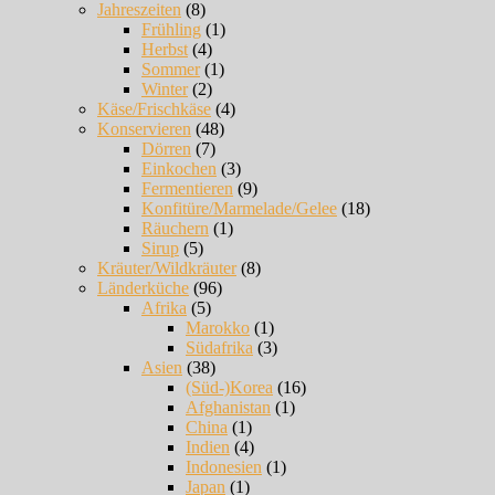
Jahreszeiten
(8)
Frühling
(1)
Herbst
(4)
Sommer
(1)
Winter
(2)
Käse/Frischkäse
(4)
Konservieren
(48)
Dörren
(7)
Einkochen
(3)
Fermentieren
(9)
Konfitüre/Marmelade/Gelee
(18)
Räuchern
(1)
Sirup
(5)
Kräuter/Wildkräuter
(8)
Länderküche
(96)
Afrika
(5)
Marokko
(1)
Südafrika
(3)
Asien
(38)
(Süd-)Korea
(16)
Afghanistan
(1)
China
(1)
Indien
(4)
Indonesien
(1)
Japan
(1)