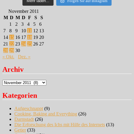
Mehr laden...
Folgen Sie auf Instagram
November 2011
M
D
M
D
F
S
S
1
2
3
4
5
6
7
8
9
10
11
12
13
14
15
16
17
18
19
20
21
22
23
24
25
26
27
28
29
30
« Okt.
Dez. »
Archiv
Archiv
Kategorien
Aufgeschnappt
(9)
Cooking, Baking and Everything
(26)
Darmstadt
(26)
Die Erforschung des Ichs mit Hilfe des Internets
(13)
Getier
(33)