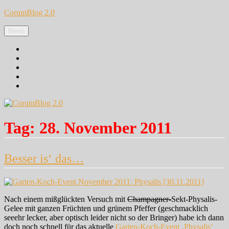
Zum
CorumBlog 2.0
Inhalt
springen
Menü
Facebook
Instagram
Pinterest
Google+
Twitter
Tag:
28. November 2011
Besser is‘ das…
Nach einem mißglückten Versuch mit
Champagner-
Sekt-Physalis-
Gelee mit ganzen Früchten und grünem Pfeffer (geschmacklich
seeehr lecker, aber optisch leider nicht so der Bringer) habe ich dann
doch noch schnell für das aktuelle
Garten-Koch-Event ‚Physalis‘