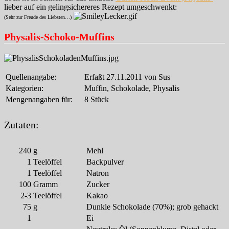
lieber auf ein gelingsichereres Rezept umgeschwenkt:
(Sehr zur Freude des Liebsten…)
Physalis-Schoko-Muffins
Quellenangabe:
Erfaßt 27.11.2011 von Sus
Kategorien:
Muffin, Schokolade, Physalis
Mengenangaben für:
8 Stück
Zutaten:
240
g
Mehl
1
Teelöffel
Backpulver
1
Teelöffel
Natron
100
Gramm
Zucker
2-3
Teelöffel
Kakao
75
g
Dunkle Schokolade (70%); grob gehackt
1
Ei