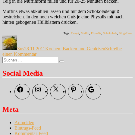
Teig in die Muffinform füllen und für 20-25 Minuten backen.
Muffins etwas abkühlen lassen und mit dem Schokoladenguß
bestreichen. In den noch weichen Guß je eine Physalis mit nach
hinten gebogenen Hüllblättern drücken.
Tags:
Rezept
,
Muffin
,
Physalis
,
Schokolade
,
Blog-Event
Autor
Veröffentlicht
Kategorien
am
Sus
28.11.2011
Kochen, Backen und Genießen
Schreibe
zu
einen Kommentar
Suche
Besser
Suchen
nach:
is‘
das…
Social Media
Facebook
Instagram
X
Pinterest
Google
Meta
Anmelden
Eintrags-Feed
Kommentar-Feed