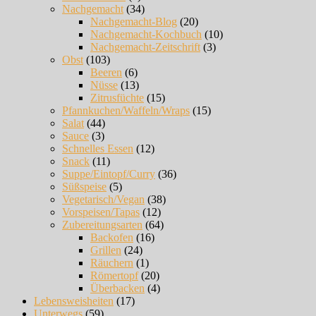
Nachgemacht
(34)
Nachgemacht-Blog
(20)
Nachgemacht-Kochbuch
(10)
Nachgemacht-Zeitschrift
(3)
Obst
(103)
Beeren
(6)
Nüsse
(13)
Zitrusfüchte
(15)
Pfannkuchen/Waffeln/Wraps
(15)
Salat
(44)
Sauce
(3)
Schnelles Essen
(12)
Snack
(11)
Suppe/Eintopf/Curry
(36)
Süßspeise
(5)
Vegetarisch/Vegan
(38)
Vorspeisen/Tapas
(12)
Zubereitungsarten
(64)
Backofen
(16)
Grillen
(24)
Räuchern
(1)
Römertopf
(20)
Überbacken
(4)
Lebensweisheiten
(17)
Unterwegs
(59)