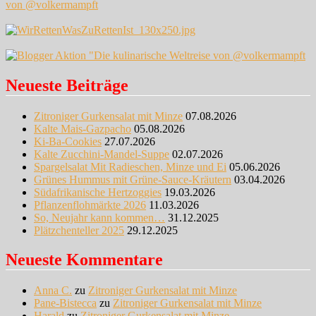
Neueste Beiträge
Zitroniger Gurkensalat mit Minze
07.08.2026
Kalte Mais-Gazpacho
05.08.2026
Ki-Ba-Cookies
27.07.2026
Kalte Zucchini-Mandel-Suppe
02.07.2026
Spargelsalat Mit Radieschen, Minze und Ei
05.06.2026
Grünes Hummus mit Grüne-Sauce-Kräutern
03.04.2026
Südafrikanische Hertzoggies
19.03.2026
Pflanzenflohmärkte 2026
11.03.2026
So, Neujahr kann kommen…
31.12.2025
Plätzchenteller 2025
29.12.2025
Neueste Kommentare
Anna C.
zu
Zitroniger Gurkensalat mit Minze
Pane-Bistecca
zu
Zitroniger Gurkensalat mit Minze
Harald
zu
Zitroniger Gurkensalat mit Minze