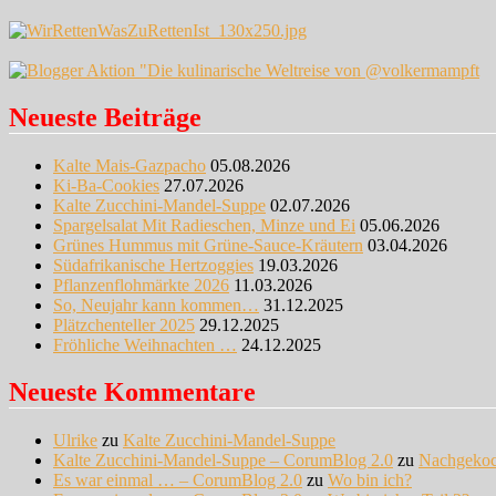
Neueste Beiträge
Kalte Mais-Gazpacho
05.08.2026
Ki-Ba-Cookies
27.07.2026
Kalte Zucchini-Mandel-Suppe
02.07.2026
Spargelsalat Mit Radieschen, Minze und Ei
05.06.2026
Grünes Hummus mit Grüne-Sauce-Kräutern
03.04.2026
Südafrikanische Hertzoggies
19.03.2026
Pflanzenflohmärkte 2026
11.03.2026
So, Neujahr kann kommen…
31.12.2025
Plätzchenteller 2025
29.12.2025
Fröhliche Weihnachten …
24.12.2025
Neueste Kommentare
Ulrike
zu
Kalte Zucchini-Mandel-Suppe
Kalte Zucchini-Mandel-Suppe – CorumBlog 2.0
zu
Nachgeko
Es war einmal … – CorumBlog 2.0
zu
Wo bin ich?