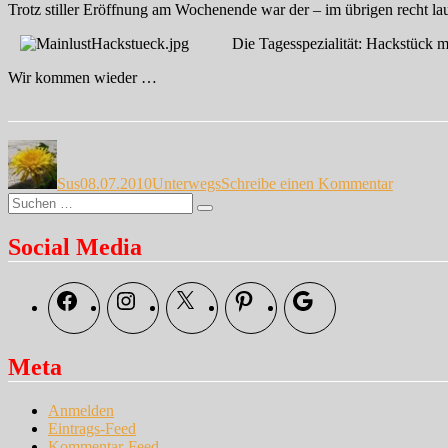
Trotz stiller Eröffnung am Wochenende war der – im übrigen recht laus
Die Tagesspezialität: Hackstück m
Wir kommen wieder …
Autor
Veröffentlicht
Kategorien
zu
am
Ich
Sus
08.07.2010
Unterwegs
Schreibe einen Kommentar
mach
Suche
dann
Suchen
nach:
…
Social Media
Facebook
Instagram
X
Pinterest
Google
Meta
Anmelden
Eintrags-Feed
Kommentar-Feed