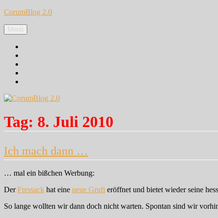
Zum
CorumBlog 2.0
Inhalt
springen
Menü
Facebook
Instagram
Pinterest
Google+
Twitter
Tag:
8. Juli 2010
Ich mach dann …
… mal ein bißchen Werbung:
Der
Fressack
hat eine
neue Gruft
eröffnet und bietet wieder seine hess
So lange wollten wir dann doch nicht warten. Spontan sind wir vorhi