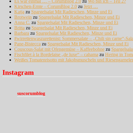
Es war einmal … – CorumBlog 2.0
zu
Wo bin ich – Teil 2?
Kirschen-Ernte – CorumBlog 2.0
zu
Jetzt …
Katja
zu
Spargelsalat Mit Radieschen, Minze und Ei
Brotwein
zu
Spargelsalat Mit Radieschen, Minze und Ei
Anna C.
zu
Spargelsalat Mit Radieschen, Minze und Ei
Britta
zu
Spargelsalat Mit Radieschen, Minze und Ei
Barbara
zu
Spargelsalat Mit Radieschen, Minze und Ei
#wirrettenwaszurettenist: Sommersalate – „Chili sin carne“-Sal
Pane-Bistecca
zu
Spargelsalat Mit Radieschen, Minze und Ei
Couscous-Salat mit Ofengemüse – Kaffeebohne
zu
Spargelsal
Fischfilet à la Bordelaise „de luxe“ – cahama
zu
Hering in Tom
Weißes Tomatenrisotto mit Jakobsmuscheln und Riesengarnel
Instagram
suscorumblog