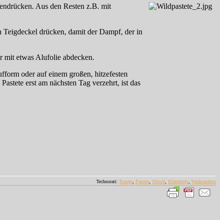
mendrücken. Aus den Resten z.B. mit
n Teigdeckel drücken, damit der Dampf, der in
r mit etwas Alufolie abdecken.
fform oder auf einem großen, hitzefesten
astete erst am nächsten Tag verzehrt, ist das
Technorati:
Rezept
,
Pastete
,
Hirsch
,
Blätterteig
,
Weihnachten