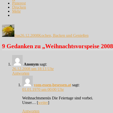
Pinterest
Drucken
Mehr
Autor
Veröffentlicht
Kategorien
am
Sus
26.12.2008
Kochen, Backen und Genießen
9 Gedanken zu „Weihnachtsvorspeise 200
Anonym
sagt:
26.12.2008 um 18:13 Uhr
Antworten
vom-essen-besessen.at
sagt:
01.01.1970 um 00:00 Uhr
Weihnachtsmenüs Die Feiertage sind vorbei.
Unser… [
weiter
]
Antworten