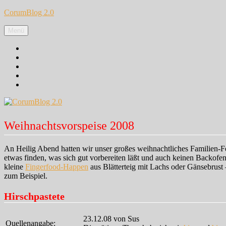
Zum
CorumBlog 2.0
Inhalt
springen
Menü
Facebook
Instagram
Pinterest
Google+
Twitter
Weihnachtsvorspeise 2008
An Heilig Abend hatten wir unser großes weihnachtliches Familien-Fest
etwas finden, was sich gut vorbereiten läßt und auch keinen Backofen
kleine
Fingerfood-Happen
aus Blätterteig mit Lachs oder Gänsebrust 
zum Beispiel.
Hirschpastete
23.12.08 von Sus
Quellenangabe: