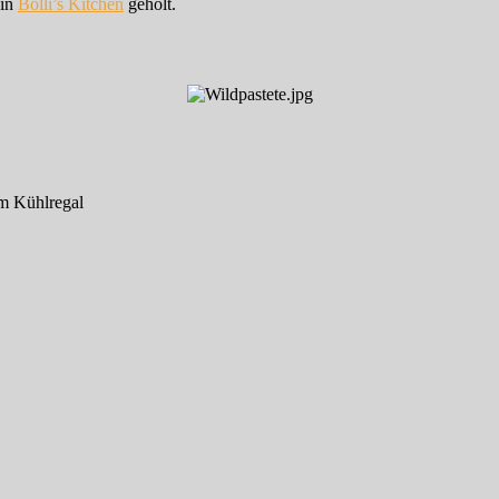
in
Bolli’s Kitchen
geholt.
em Kühlregal