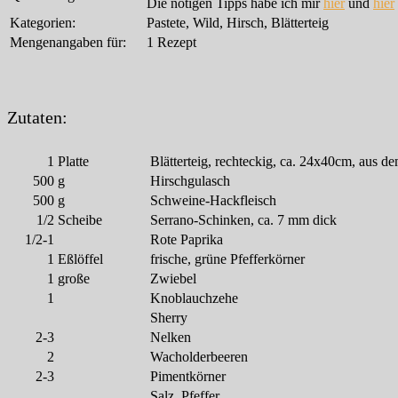
Die nötigen Tipps habe ich mir
hier
und
hier
Kategorien:
Pastete, Wild, Hirsch, Blätterteig
Mengenangaben für:
1 Rezept
Zutaten:
1
Platte
Blätterteig, rechteckig, ca. 24x40cm, aus d
500
g
Hirschgulasch
500
g
Schweine-Hackfleisch
1/2
Scheibe
Serrano-Schinken, ca. 7 mm dick
1/2-1
Rote Paprika
1
Eßlöffel
frische, grüne Pfefferkörner
1
große
Zwiebel
1
Knoblauchzehe
Sherry
2-3
Nelken
2
Wacholderbeeren
2-3
Pimentkörner
Salz, Pfeffer