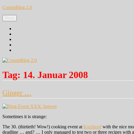
Zum
CorumBlog 2.0
Inhalt
springen
Menü
Facebook
Instagram
Pinterest
Google+
Twitter
Tag:
14. Januar 2008
Ginger …
Sometimes it is strange:
The 30. (thirtieth! Wow!) cooking event at
Kochtopf
with the nice mo
deadline … and? … I only managed to test two or three recipes with gi