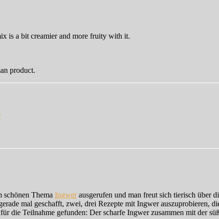
x is a bit creamier and more fruity with it.
an product.
zu
Ginger
r
…
m schönen Thema
Ingwer
ausgerufen und man freut sich tierisch über d
ade mal geschafft, zwei, drei Rezepte mit Ingwer auszuprobieren, d
 für die Teilnahme gefunden: Der scharfe Ingwer zusammen mit der sü