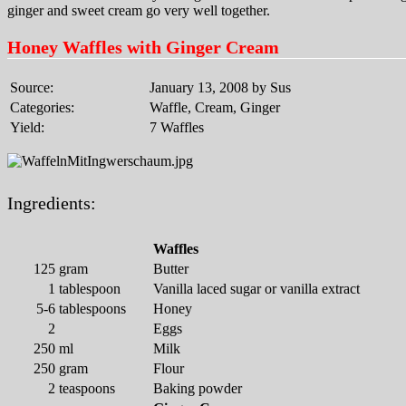
ginger and sweet cream go very well together.
Honey Waffles with Ginger Cream
Source:
January 13, 2008 by Sus
Categories:
Waffle, Cream, Ginger
Yield:
7 Waffles
Ingredients:
Waffles
125
gram
Butter
1
tablespoon
Vanilla laced sugar or vanilla extract
5-6
tablespoons
Honey
2
Eggs
250
ml
Milk
250
gram
Flour
2
teaspoons
Baking powder