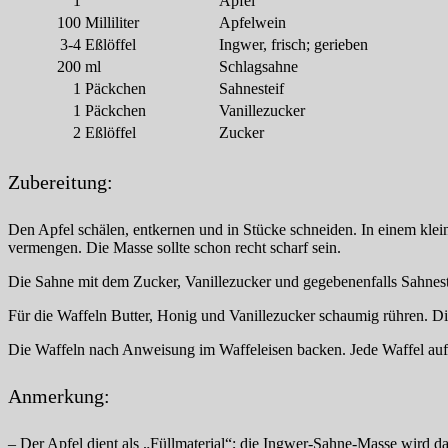
1
Apfel
100
Milliliter
Apfelwein
3-4
Eßlöffel
Ingwer, frisch; gerieben
200
ml
Schlagsahne
1
Päckchen
Sahnesteif
1
Päckchen
Vanillezucker
2
Eßlöffel
Zucker
Zubereitung:
Den Apfel schälen, entkernen und in Stücke schneiden. In einem kle
vermengen. Die Masse sollte schon recht scharf sein.
Die Sahne mit dem Zucker, Vanillezucker und gegebenenfalls Sahnesteif
Für die Waffeln Butter, Honig und Vanillezucker schaumig rühren. Di
Die Waffeln nach Anweisung im Waffeleisen backen. Jede Waffel auf 
Anmerkung:
– Der Apfel dient als „Füllmaterial“; die Ingwer-Sahne-Masse wird da