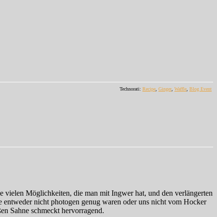
Technorati:
Recipe
,
Ginger
,
Waffle
,
Blog Event
ie vielen Möglichkeiten, die man mit Ingwer hat, und den verlängerten
ie entweder nicht photogen genug waren oder uns nicht vom Hocker
ßen Sahne schmeckt hervorragend.