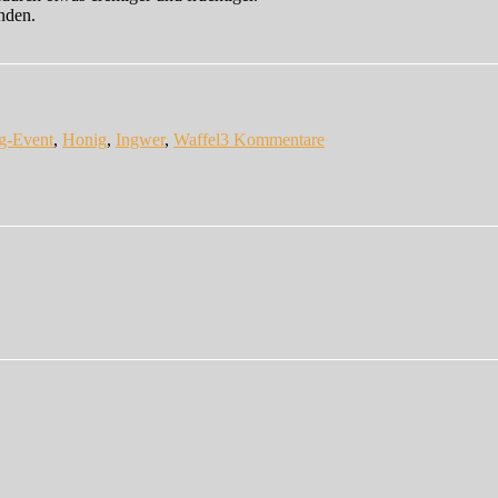
nden.
lagwörter
zu
Ingwer
g-Event
,
Honig
,
Ingwer
,
Waffel
3 Kommentare
…