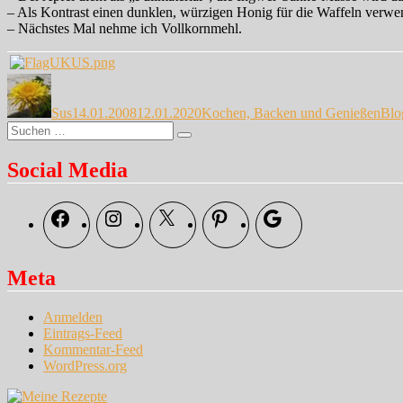
– Als Kontrast einen dunklen, würzigen Honig für die Waffeln verwe
– Nächstes Mal nehme ich Vollkornmehl.
Autor
Veröffentlicht
Kategorien
Sch
am
Sus
14.01.2008
12.01.2020
Kochen, Backen und Genießen
Blo
Suche
Suchen
nach:
Social Media
Facebook
Instagram
X
Pinterest
Google
Meta
Anmelden
Eintrags-Feed
Kommentar-Feed
WordPress.org