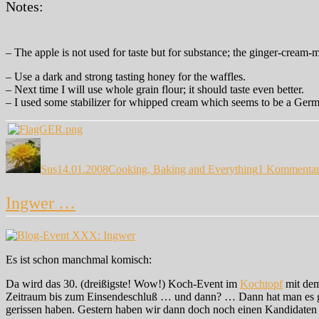
Notes:
– The apple is not used for taste but for substance; the ginger-cream-mi
– Use a dark and strong tasting honey for the waffles.
– Next time I will use whole grain flour; it should taste even better.
– I used some stabilizer for whipped cream which seems to be a Germ
Autor
Veröffentlicht
Kategorien
am
Sus
14.01.2008
Cooking, Baking and Everything
1 Kommenta
Ingwer …
Es ist schon manchmal komisch:
Da wird das 30. (dreißigste! Wow!) Koch-Event im
Kochtopf
mit de
Zeitraum bis zum Einsendeschluß … und dann? … Dann hat man es ger
gerissen haben. Gestern haben wir dann doch noch einen Kandidaten