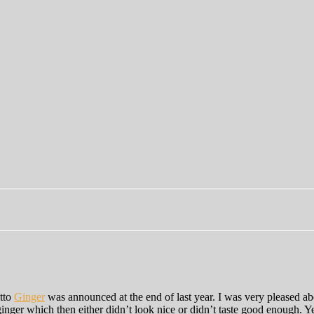
tto
Ginger
was announced at the end of last year. I was very pleased abo
nger which then either didn’t look nice or didn’t taste good enough. Y