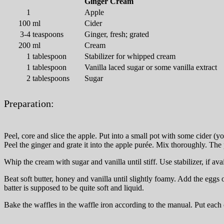
Ginger Cream
1
Apple
100
ml
Cider
3-4
teaspoons
Ginger, fresh; grated
200
ml
Cream
1
tablespoon
Stabilizer for whipped cream
1
tablespoon
Vanilla laced sugar or some vanilla extract
2
tablespoons
Sugar
Preparation:
Peel, core and slice the apple. Put into a small pot with some cider (y
Peel the ginger and grate it into the apple purée. Mix thoroughly. The
Whip the cream with sugar and vanilla until stiff. Use stabilizer, if avai
Beat soft butter, honey and vanilla until slightly foamy. Add the eggs
batter is supposed to be quite soft and liquid.
Bake the waffles in the waffle iron according to the manual. Put each