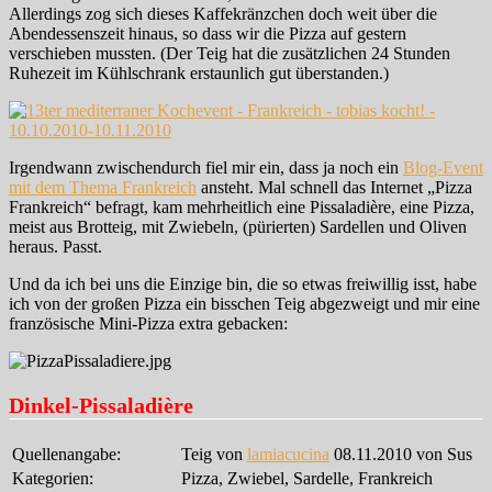
Allerdings zog sich dieses Kaffekränzchen doch weit über die
Abendessenszeit hinaus, so dass wir die Pizza auf gestern
verschieben mussten. (Der Teig hat die zusätzlichen 24 Stunden
Ruhezeit im Kühlschrank erstaunlich gut überstanden.)
Irgendwann zwischendurch fiel mir ein, dass ja noch ein
Blog-Event
mit dem Thema Frankreich
ansteht. Mal schnell das Internet „Pizza
Frankreich“ befragt, kam mehrheitlich eine Pissaladière, eine Pizza,
meist aus Brotteig, mit Zwiebeln, (pürierten) Sardellen und Oliven
heraus. Passt.
Und da ich bei uns die Einzige bin, die so etwas freiwillig isst, habe
ich von der großen Pizza ein bisschen Teig abgezweigt und mir eine
französische Mini-Pizza extra gebacken:
Dinkel-Pissaladière
Quellenangabe:
Teig von
lamiacucina
08.11.2010 von Sus
Kategorien:
Pizza, Zwiebel, Sardelle, Frankreich