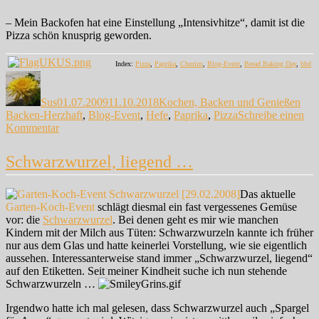
– Mein Backofen hat eine Einstellung „Intensivhitze“, damit ist die
Pizza schön knusprig geworden.
Index:
Pizza
,
Paprika
,
Chorizo
,
Blog-Event
,
Bread Baking Day
,
bbd
Autor
Veröffentlicht
Kategorien
Sch
am
Sus
01.07.2009
11.10.2018
Kochen, Backen und Genießen
Backen-Herzhaft
,
Blog-Event
,
Hefe
,
Paprika
,
Pizza
Schreibe einen
zu
Kommentar
Pa-
Pa-
Schwarzwurzel, liegend …
Paprika
…
Das aktuelle
Garten-Koch-Event
schlägt diesmal ein fast vergessenes Gemüse
vor: die
Schwarzwurzel
. Bei denen geht es mir wie manchen
Kindern mit der Milch aus Tüten: Schwarzwurzeln kannte ich früher
nur aus dem Glas und hatte keinerlei Vorstellung, wie sie eigentlich
aussehen. Interessanterweise stand immer „Schwarzwurzel, liegend“
auf den Etiketten. Seit meiner Kindheit suche ich nun stehende
Schwarzwurzeln …
Irgendwo hatte ich mal gelesen, dass Schwarzwurzel auch „Spargel