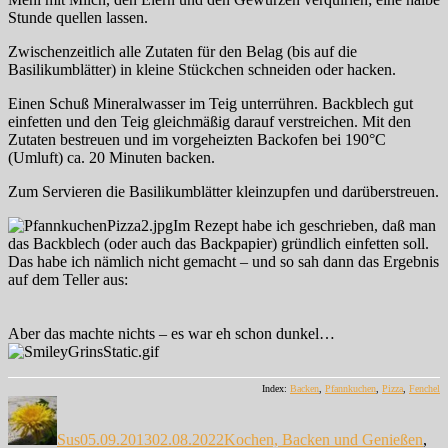
Stunde quellen lassen.
Zwischenzeitlich alle Zutaten für den Belag (bis auf die
Basilikumblätter) in kleine Stückchen schneiden oder hacken.
Einen Schuß Mineralwasser im Teig unterrühren. Backblech gut
einfetten und den Teig gleichmäßig darauf verstreichen. Mit den
Zutaten bestreuen und im vorgeheizten Backofen bei 190°C
(Umluft) ca. 20 Minuten backen.
Zum Servieren die Basilikumblätter kleinzupfen und darüberstreuen.
Im Rezept habe ich geschrieben, daß man
das Backblech (oder auch das Backpapier) gründlich einfetten soll.
Das habe ich nämlich nicht gemacht – und so sah dann das Ergebnis
auf dem Teller aus:
Aber das machte nichts – es war eh schon dunkel…
Index:
Backen
,
Pfannkuchen
,
Pizza
,
Fenchel
Autor
Veröffentlicht
Kategorien
am
Sus
05.09.2013
02.08.2022
Kochen, Backen und Genießen
,