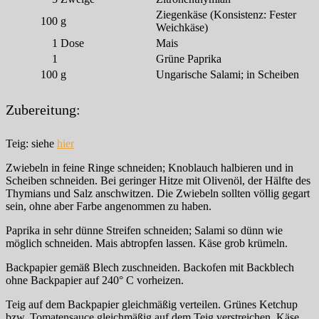
Ziegenkäse (Konsistenz: Fester
100
g
Weichkäse)
1
Dose
Mais
1
Grüne Paprika
100
g
Ungarische Salami; in Scheiben
Zubereitung:
Teig: siehe
hier
Zwiebeln in feine Ringe schneiden; Knoblauch halbieren und in
Scheiben schneiden. Bei geringer Hitze mit Olivenöl, der Hälfte des
Thymians und Salz anschwitzen. Die Zwiebeln sollten völlig gegart
sein, ohne aber Farbe angenommen zu haben.
Paprika in sehr dünne Streifen schneiden; Salami so dünn wie
möglich schneiden. Mais abtropfen lassen. Käse grob krümeln.
Backpapier gemäß Blech zuschneiden. Backofen mit Backblech
ohne Backpapier auf 240° C vorheizen.
Teig auf dem Backpapier gleichmäßig verteilen. Grünes Ketchup
bzw. Tomatensauce gleichmäßig auf dem Teig verstreichen. Käse