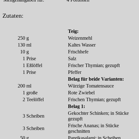
Zutaten:
Teig:
250
g
Weizenmehl
130
ml
Kaltes Wasser
10
g
Frischhefe
1
Prise
Salz
1
Eßlöffel
Frischer Thymian; gezupft
1
Prise
Pfeffer
Belag für beide Varianten:
200
ml
Würzige Tomatensauce
1
große
Rote Zwiebel
2
Teelöffel
Frischen Thymian; gezupft
Belag 1:
Gekochter Schinken; in Stücke
3
Scheiben
gezupft
Frische Ananas; in Stücke
3
Scheiben
geschnitten
50
g
Paprikasalami; in Scheiben