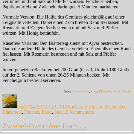
verrühren und mit Salz und Pfeffer würzen. Fenchelscheiben,
Paprikawürfel und Zwiebeln darin gute 5 Minuten marinieren.
Normale Version: Die Hälfte des Gemüses gleichmäßig auf einer
Teigplatte verteilen. Dabei einen 2 cm breiten Rand frei lassen. Mit
Rosmarin und Ziegenkäse bestreuen und mit Salz und Pfeffer
würzen. Mit Honig beträufeln.
Käsefreie Variante: Den Blätterteig zuerst mit Ajvar bestreichen.
Dann die andere Hälfte des Gemüse verteilen. Ebenfalls einen Rand
frei lassen. Mit Rosmarin bestreuen und mit Salz und Pfeffer
würzen.
Im vorgeheizten Backofen bei 200 Grad (Gas 3, Umluft 180 Grad)
auf der 2. Schiene von unten 20-25 Minuten backen. Mit
Fenchelgrün bestreut servieren.
Index:
Pflanzenbörse
,
Pizza
,
Blätterteig
,
Snack
,
Fenchel
Autor
Veröffentlicht
Kategorien
Sch
am
Sus
19.04.2012
17.12.2017
Kochen, Backen und Genießen
zu
Blätterteig
,
Fenchel
,
Pizza
,
Snack
3 Kommentare
Saisonstart…
Zwiebel-Pizza ohne Fisch …