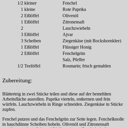
1/2
kleiner
Fenchel
1
kleine
Rote Paprika
2
Eßlöffel
Olivenöl
1
Eßlöffel
Zitronensaft
2
Lauchzwiebeln
3
Eßlöffel
Ajvar
3
Scheiben
Ziegenkäse (mit Bockshornklee)
1
Eßlöffel
Flüssiger Honig
2
Eßlöffel
Fenchelgrün
Salz, Pfeffer
1/2
Teelöffel
Rosmarin; frisch gemahlen
Zubereitung:
Blätterteig in zwei Stücke teilen und diese auf der bemehlten
Arbeitsfläche ausrollen. Paprika vierteln, entkernen und fein
würfeln. Lauchzwiebeln in Ringe schneiden. Ziegenkäse in Stücke
zupfen.
Fenchel putzen und das Fenchelgrün zur Seite legen. Fenchelknolle
in hauchdünne Scheiben hobeln. Olivenöl und Zitronensaft