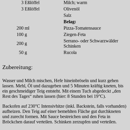
3
Eßlöffel
Milch; warm
3
Eßlöffel
Olivenöl
Salz
Belag:
200
ml
Pizza-Tomatensauce
100
g
Ziegen-Feta
Serrano- oder Schwarzwälder
200
g
Schinken
50
g
Rucola
Zubereitung:
Wasser und Milch mischen, Hefe hineinbröseln und kurz gehen
lassen. Mehl, Öl und dazugeben und 5 Minuten kräftig kneten, bis
ein geschmeidiger Teig entsteht. Mit einem Tuch abgedeckt „den
Rest des Tages“ ruhen lassen (hier: 8 Stunden bei 19°C).
Backofen auf 230°C Intensivhitze (inkl. Backstein, falls vorhanden)
aufheizen. Den Teig auf einer bemehlten Fläche gut durchkneten
und zurecht formen. Mit Sauce bestreichen und den Feta in
Bröckchen darauf verteilen. Schinken zerzupfen und verteilen.