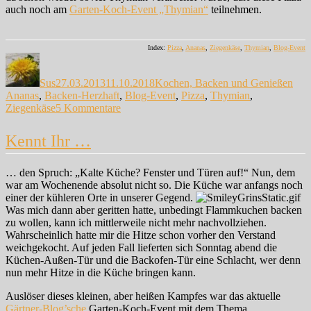
auch noch am
Garten-Koch-Event „Thymian“
teilnehmen.
Index:
Pizza
,
Ananas
,
Ziegenkäse
,
Thymian
,
Blog-Event
Autor
Veröffentlicht
Kategorien
Sch
am
Sus
27.03.2013
11.10.2018
Kochen, Backen und Genießen
Ananas
,
Backen-Herzhaft
,
Blog-Event
,
Pizza
,
Thymian
,
zu
Ziegenkäse
5 Kommentare
Noch
ein
Kennt Ihr …
Doppelpack…
… den Spruch: „Kalte Küche? Fenster und Türen auf!“ Nun, dem
war am Wochenende absolut nicht so. Die Küche war anfangs noch
einer der kühleren Orte in unserer Gegend.
Was mich dann aber geritten hatte, unbedingt Flammkuchen backen
zu wollen, kann ich mittlerweile nicht mehr nachvollziehen.
Wahrscheinlich hatte mir die Hitze schon vorher den Verstand
weichgekocht. Auf jeden Fall lieferten sich Sonntag abend die
Küchen-Außen-Tür und die Backofen-Tür eine Schlacht, wer denn
nun mehr Hitze in die Küche bringen kann.
Auslöser dieses kleinen, aber heißen Kampfes war das aktuelle
Gärtner-Blog’sche
Garten-Koch-Event mit dem Thema