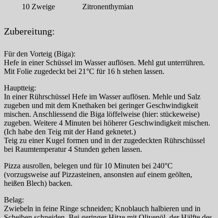
10
Zweige
Zitronenthymian
Zubereitung:
Für den Vorteig (Biga):
Hefe in einer Schüssel im Wasser auflösen. Mehl gut unterrühren.
Mit Folie zugedeckt bei 21°C für 16 h stehen lassen.
Hauptteig:
In einer Rührschüssel Hefe im Wasser auflösen. Mehle und Salz
zugeben und mit dem Knethaken bei geringer Geschwindigkeit
mischen. Anschliessend die Biga löffelweise (hier: stückeweise)
zugeben. Weitere 4 Minuten bei höherer Geschwindigkeit mischen.
(Ich habe den Teig mit der Hand geknetet.)
Teig zu einer Kugel formen und in der zugedeckten Rührschüssel
bei Raumtemperatur 4 Stunden gehen lassen.
Pizza ausrollen, belegen und für 10 Minuten bei 240°C
(vorzugsweise auf Pizzasteinen, ansonsten auf einem geölten,
heißen Blech) backen.
Belag:
Zwiebeln in feine Ringe schneiden; Knoblauch halbieren und in
Scheiben schneiden. Bei geringer Hitze mit Olivenöl, der Hälfte des