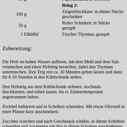
Belag 2:
Ziegenfrischkäse; in dünne Stücke
100
g
geschnitten
Roher Schinken; in Stücke
50
g
gezupft
1
Eßlöffel
Frischer Thymian; gezupft
Zubereitung:
Die Hefe im kalten Wasser auflösen, mit dem Mehl und dem Salz
vermischen und einen Hefeteig herstellen, dabei den Thymian
untermischen. Den Teig erst ca. 30 Minuten gehen lassen und dann
für 8-10 Stunden in den Kühlschrank stellen.
Den Hefeteig aus dem Kühlschrank nehmen, nochmals
durchkneten, und ruhen lassen, bis er Zimmertemperatur
angenommen haben.
Zwiebel halbieren und in Scheiben schneiden. Mit etwas Olivenöl in
einer Pfanne kurz anschmelzen.
Zucchini waschen und nach Geschmack schälen, in dünne Scheiben
schneiden und zusammen mit den in dünne Scheiben geschnittenen