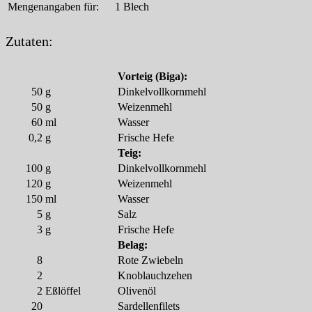
Mengenangaben für:
1 Blech
Zutaten:
Vorteig (Biga):
50
g
Dinkelvollkornmehl
50
g
Weizenmehl
60
ml
Wasser
0,2
g
Frische Hefe
Teig:
100
g
Dinkelvollkornmehl
120
g
Weizenmehl
150
ml
Wasser
5
g
Salz
3
g
Frische Hefe
Belag:
8
Rote Zwiebeln
2
Knoblauchzehen
2
Eßlöffel
Olivenöl
20
Sardellenfilets