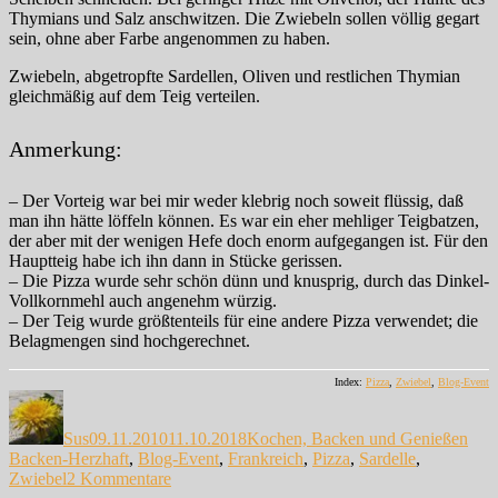
Thymians und Salz anschwitzen. Die Zwiebeln sollen völlig gegart
sein, ohne aber Farbe angenommen zu haben.
Zwiebeln, abgetropfte Sardellen, Oliven und restlichen Thymian
gleichmäßig auf dem Teig verteilen.
Anmerkung:
– Der Vorteig war bei mir weder klebrig noch soweit flüssig, daß
man ihn hätte löffeln können. Es war ein eher mehliger Teigbatzen,
der aber mit der wenigen Hefe doch enorm aufgegangen ist. Für den
Hauptteig habe ich ihn dann in Stücke gerissen.
– Die Pizza wurde sehr schön dünn und knusprig, durch das Dinkel-
Vollkornmehl auch angenehm würzig.
– Der Teig wurde größtenteils für eine andere Pizza verwendet; die
Belagmengen sind hochgerechnet.
Index:
Pizza
,
Zwiebel
,
Blog-Event
Autor
Veröffentlicht
Kategorien
Schl
am
Sus
09.11.2010
11.10.2018
Kochen, Backen und Genießen
Backen-Herzhaft
,
Blog-Event
,
Frankreich
,
Pizza
,
Sardelle
,
zu
Zwiebel
2 Kommentare
Zwiebel-