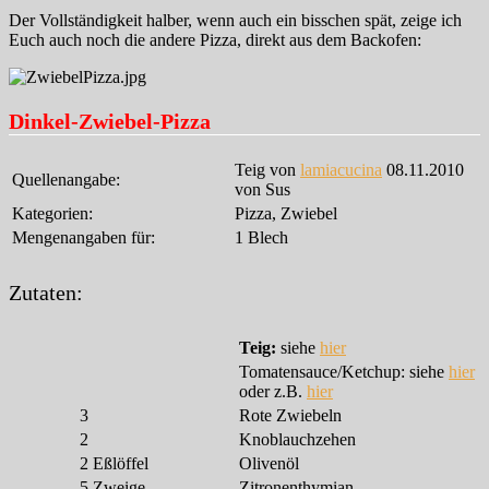
Der Vollständigkeit halber, wenn auch ein bisschen spät, zeige ich
Euch auch noch die andere Pizza, direkt aus dem Backofen:
Dinkel-Zwiebel-Pizza
Teig von
lamiacucina
08.11.2010
Quellenangabe:
von Sus
Kategorien:
Pizza, Zwiebel
Mengenangaben für:
1 Blech
Zutaten:
Teig:
siehe
hier
Tomatensauce/Ketchup: siehe
hier
oder z.B.
hier
3
Rote Zwiebeln
2
Knoblauchzehen
2
Eßlöffel
Olivenöl
5
Zweige
Zitronenthymian