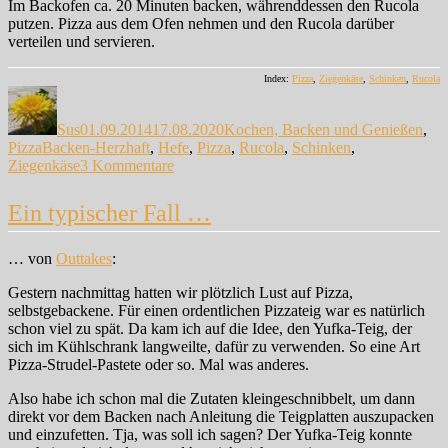
Im Backofen ca. 20 Minuten backen, währenddessen den Rucola
putzen. Pizza aus dem Ofen nehmen und den Rucola darüber
verteilen und servieren.
Index:
Pizza
,
Ziegenkäse
,
Schinken
,
Rucola
Autor
Veröffentlicht
Kategorien
am
Sus
01.09.2014
17.08.2020
Kochen, Backen und Genießen
,
Schlagwörter
Pizza
Backen-Herzhaft
,
Hefe
,
Pizza
,
Rucola
,
Schinken
,
zu
Ziegenkäse
3 Kommentare
Ha!
Ein typischer Fall …
… von
Outtakes
:
Gestern nachmittag hatten wir plötzlich Lust auf Pizza,
selbstgebackene. Für einen ordentlichen Pizzateig war es natürlich
schon viel zu spät. Da kam ich auf die Idee, den Yufka-Teig, der
sich im Kühlschrank langweilte, dafür zu verwenden. So eine Art
Pizza-Strudel-Pastete oder so. Mal was anderes.
Also habe ich schon mal die Zutaten kleingeschnibbelt, um dann
direkt vor dem Backen nach Anleitung die Teigplatten auszupacken
und einzufetten. Tja, was soll ich sagen? Der Yufka-Teig konnte