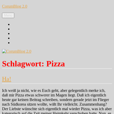
Zum
CorumBlog 2.0
Inhalt
springen
Menü
Facebook
Instagram
Pinterest
Google+
Twitter
Schlagwort:
Pizza
Ha!
Ich weiß ja nicht, wie es Euch geht, aber gelegentlich merke ich,
daß mir Pizza etwas schwerer im Magen liegt. Daß ich eigentlich
heute gar keinen Beitrag schreiben, sondern gerade jetzt im Flieger
nach Südkorea sitzen wollte, wißt Ihr vielleicht. Zusammenhang?
Der Liebste wünschte sich eigentlich mal wieder Pizza, was ich aber
kategorisch auf die Zeit meiner Heimkehr verschoben hatte. Nun, es