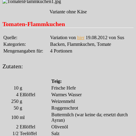
Variante ohne Käse
Tomaten-Flammkuchen
Quelle:
Variation von
hier
19.08.2012 von Sus
Kategorien:
Backen, Flammkuchen, Tomate
Mengenangaben für:
4 Portionen
Zutaten:
Teig:
10
g
Frische Hefe
4
Eßlöffel
Warmes Wasser
250
g
Weizenmehl
50
g
Roggenschrot
Buttermilch (war keine da; ersetzt durch
100
ml
Ayran)
2
Eßlöffel
Olivenöl
1/2
Teelöffel
Salz