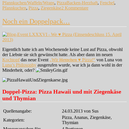
Schlagwörter
Pfannkuchen/Waffeln/Wraps
,
Pizza
Backen-Herzhaft
,
Fenchel
,
zu
Pfannkuchen
,
Pizza
,
Ziegenkäse
2 Kommentare
Ein
typischer
Noch ein Doppelpack…
Fall
…
Eigentlich hatte ich am Wochenende keine Lust auf Pizza, obwohl
der Liebste sie sich gewünscht hatte. Als aber dann im neuen
Kochtopf
das neue Event
„Wir
Herzchen
♥ Pizza!“
von Luna von
Luna’s Philosophy
ausgerufen wurde, war ich ja dann wohl in der
Minderheit, oder?
Doppel-Pizza: Pizza Hawaii und mit Ziegenkäse
und Thymian
Quellenangabe:
24.03.2013 von Sus
Pizza, Ananas, Ziegenkäse,
Kategorien:
Thymian
Mengenangaben für:
4 Portionen