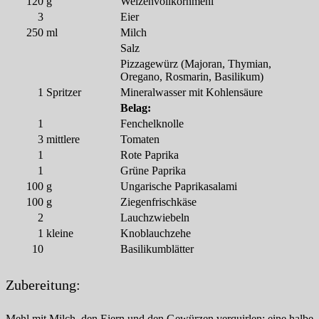
120
g
Weizenvollkornmehl
3
Eier
250
ml
Milch
Salz
Pizzagewürz (Majoran, Thymian,
Oregano, Rosmarin, Basilikum)
1
Spritzer
Mineralwasser mit Kohlensäure
Belag:
1
Fenchelknolle
3
mittlere
Tomaten
1
Rote Paprika
1
Grüne Paprika
100
g
Ungarische Paprikasalami
100
g
Ziegenfrischkäse
2
Lauchzwiebeln
1
kleine
Knoblauchzehe
10
Basilikumblätter
Zubereitung:
Mehl mit Milch, den Eiern und den Gewürzen verquirlen; eine halbe