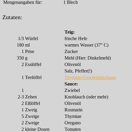
Mengenangaben für:
1 Blech
Zutaten:
Teig:
1/3
Würfel
frische Hefe
180
ml
warmes Wasser (37° C)
1
Prise
Zucker
350
g
Mehl (Hier: Dinkelmehl)
2
Esslöffel
Olivenöl
Salz, Pfeffer(!)
1
Teelöffel
Thymian-Gewürzmischung
Sauce:
1
Zwiebel
2-3
Zehen
Knoblauch (oder mehr)
2
Eßlöffel
Olivenöl
1
Zweig
Rosmarin
5
Zweige
Thymian
2
Zweige
Oregano
2
kleine Dosen
Tomaten