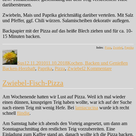
darüberstreuen.
Zwiebeln, Mais und Paprika gleichmäßig darüber verteilen. Mit Salz
und Pfeffer, ggf. Chili würzen. Salamischeiben dekorativ auflegen.
Backpapier mit der Pizza auf das heiße Blech ziehen und für ca. 10-
15 Minuten backen.
Index:
Pizza
,
Zwiebel
,
Paprika
Autor
Veröffentlicht
Kategorien
Schl
am
Sus
12.11.2010
11.10.2018
Kochen, Backen und Genießen
zu
Backen-Herzhaft
,
Paprika
,
Pizza
,
Zwiebel
2 Kommentare
Zwiebel-
Pizza
Zwiebel-Fisch-Pizza
ohne
Fisch
…
Am Wochenende hatten wir Lust auf Pizza. Weil ich mal wieder
einen dünnen, knusprigen Teig haben wollte, war ich auf der Suche
nach einem Teig mit wenig Hefe. Bei
lamiacucina
wurde ich recht
schnell
fündig
.
Am Samstag habe ich abends den Vorteig angesetzt, um dann am
Sonntagnachmittag den restlichen Teig vorzubereiten. Eine
Einladung zum Kaffee stand an, danach wollte ich die Pizza backen.