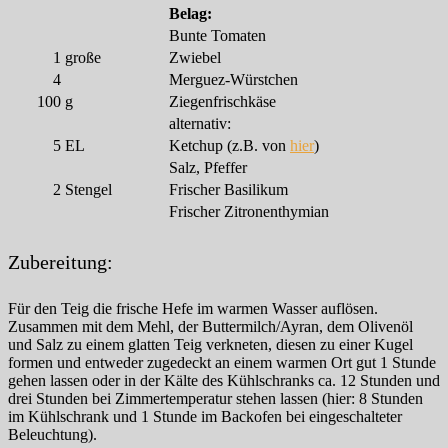
Belag:
Bunte Tomaten
1
große
Zwiebel
4
Merguez-Würstchen
100
g
Ziegenfrischkäse
alternativ:
5
EL
Ketchup (z.B. von
hier
)
Salz, Pfeffer
2
Stengel
Frischer Basilikum
Frischer Zitronenthymian
Zubereitung:
Für den Teig die frische Hefe im warmen Wasser auflösen.
Zusammen mit dem Mehl, der Buttermilch/Ayran, dem Olivenöl
und Salz zu einem glatten Teig verkneten, diesen zu einer Kugel
formen und entweder zugedeckt an einem warmen Ort gut 1 Stunde
gehen lassen oder in der Kälte des Kühlschranks ca. 12 Stunden und
drei Stunden bei Zimmertemperatur stehen lassen (hier: 8 Stunden
im Kühlschrank und 1 Stunde im Backofen bei eingeschalteter
Beleuchtung).