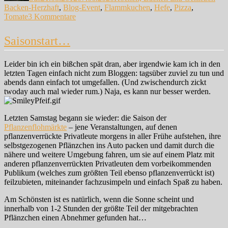
Backen-Herzhaft
,
Blog-Event
,
Flammkuchen
,
Hefe
,
Pizza
,
zu
Tomate
3 Kommentare
Kennt
Ihr
Saisonstart…
…
Leider bin ich ein bißchen spät dran, aber irgendwie kam ich in den
letzten Tagen einfach nicht zum Bloggen: tagsüber zuviel zu tun und
abends dann einfach tot umgefallen. (Und zwischendurch zickt
twoday auch mal wieder rum.) Naja, es kann nur besser werden.
Letzten Samstag begann sie wieder: die Saison der
Pflanzenflohmärkte
– jene Veranstaltungen, auf denen
pflanzenverrückte Privatleute morgens in aller Frühe aufstehen, ihre
selbstgezogenen Pflänzchen ins Auto packen und damit durch die
nähere und weitere Umgebung fahren, um sie auf einem Platz mit
anderen pflanzenverrückten Privatleuten dem vorbeikommenden
Publikum (welches zum größten Teil ebenso pflanzenverrückt ist)
feilzubieten, miteinander fachzusimpeln und einfach Spaß zu haben.
Am Schönsten ist es natürlich, wenn die Sonne scheint und
innerhalb von 1-2 Stunden der größte Teil der mitgebrachten
Pflänzchen einen Abnehmer gefunden hat…