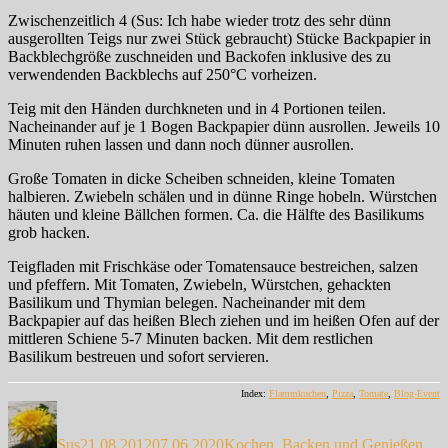
Zwischenzeitlich 4 (Sus: Ich habe wieder trotz des sehr dünn
ausgerollten Teigs nur zwei Stück gebraucht) Stücke Backpapier in
Backblechgröße zuschneiden und Backofen inklusive des zu
verwendenden Backblechs auf 250°C vorheizen.
Teig mit den Händen durchkneten und in 4 Portionen teilen.
Nacheinander auf je 1 Bogen Backpapier dünn ausrollen. Jeweils 10
Minuten ruhen lassen und dann noch dünner ausrollen.
Große Tomaten in dicke Scheiben schneiden, kleine Tomaten
halbieren. Zwiebeln schälen und in dünne Ringe hobeln. Würstchen
häuten und kleine Bällchen formen. Ca. die Hälfte des Basilikums
grob hacken.
Teigfladen mit Frischkäse oder Tomatensauce bestreichen, salzen
und pfeffern. Mit Tomaten, Zwiebeln, Würstchen, gehackten
Basilikum und Thymian belegen. Nacheinander mit dem
Backpapier auf das heißen Blech ziehen und im heißen Ofen auf der
mittleren Schiene 5-7 Minuten backen. Mit dem restlichen
Basilikum bestreuen und sofort servieren.
Index:
Flammkuchen
,
Pizza
,
Tomate
,
Blog-Event
Autor
Veröffentlicht
Kategorien
Sch
am
Sus
21.08.2012
07.06.2020
Kochen, Backen und Genießen