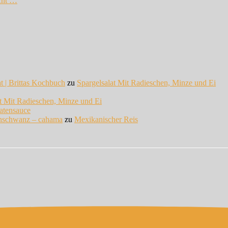
cht …
at | Brittas Kochbuch
zu
Spargelsalat Mit Radieschen, Minze und Ei
at Mit Radieschen, Minze und Ei
atensauce
enschwanz – cahama
zu
Mexikanischer Reis