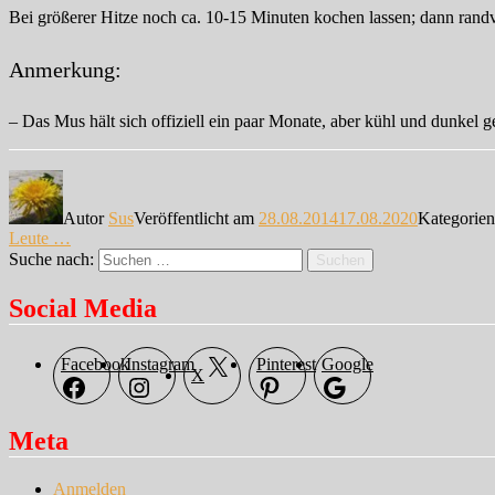
Bei größerer Hitze noch ca. 10-15 Minuten kochen lassen; dann randvoll
Anmerkung:
– Das Mus hält sich offiziell ein paar Monate, aber kühl und dunkel
Autor
Sus
Veröffentlicht am
28.08.2014
17.08.2020
Kategorie
Leute …
Suche nach:
Suchen
Social Media
Facebook
Instagram
Pinterest
Google
X
Meta
Anmelden