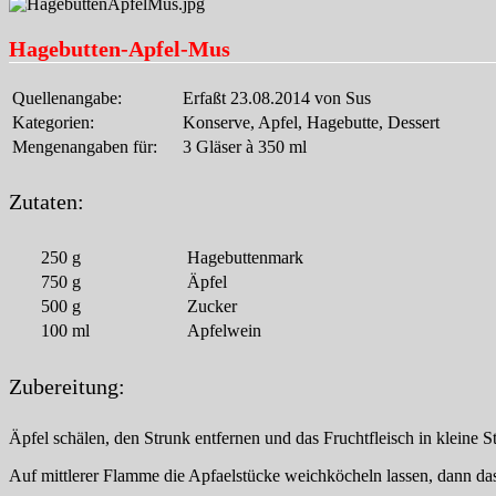
Hagebutten-Apfel-Mus
Quellenangabe:
Erfaßt 23.08.2014 von Sus
Kategorien:
Konserve, Apfel, Hagebutte, Dessert
Mengenangaben für:
3 Gläser à 350 ml
Zutaten:
250
g
Hagebuttenmark
750
g
Äpfel
500
g
Zucker
100
ml
Apfelwein
Zubereitung:
Äpfel schälen, den Strunk entfernen und das Fruchtfleisch in kleine
Auf mittlerer Flamme die Apfaelstücke weichköcheln lassen, dann da