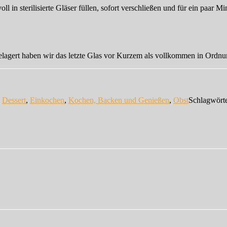
 in sterilisierte Gläser füllen, sofort verschließen und für ein paar Mi
 gelagert haben wir das letzte Glas vor Kurzem als vollkommen in Ordn
n
Dessert
,
Einkochen
,
Kochen, Backen und Genießen
,
Obst
Schlagwört