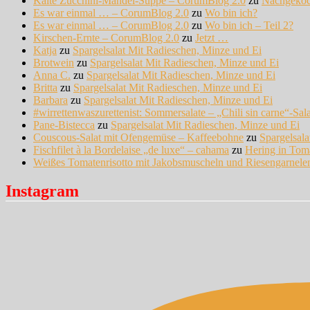
Kalte Zucchini-Mandel-Suppe – CorumBlog 2.0
zu
Nachgeko
Es war einmal … – CorumBlog 2.0
zu
Wo bin ich?
Es war einmal … – CorumBlog 2.0
zu
Wo bin ich – Teil 2?
Kirschen-Ernte – CorumBlog 2.0
zu
Jetzt …
Katja
zu
Spargelsalat Mit Radieschen, Minze und Ei
Brotwein
zu
Spargelsalat Mit Radieschen, Minze und Ei
Anna C.
zu
Spargelsalat Mit Radieschen, Minze und Ei
Britta
zu
Spargelsalat Mit Radieschen, Minze und Ei
Barbara
zu
Spargelsalat Mit Radieschen, Minze und Ei
#wirrettenwaszurettenist: Sommersalate – „Chili sin carne“-Sal
Pane-Bistecca
zu
Spargelsalat Mit Radieschen, Minze und Ei
Couscous-Salat mit Ofengemüse – Kaffeebohne
zu
Spargelsal
Fischfilet à la Bordelaise „de luxe“ – cahama
zu
Hering in Tom
Weißes Tomatenrisotto mit Jakobsmuscheln und Riesengarnel
Instagram