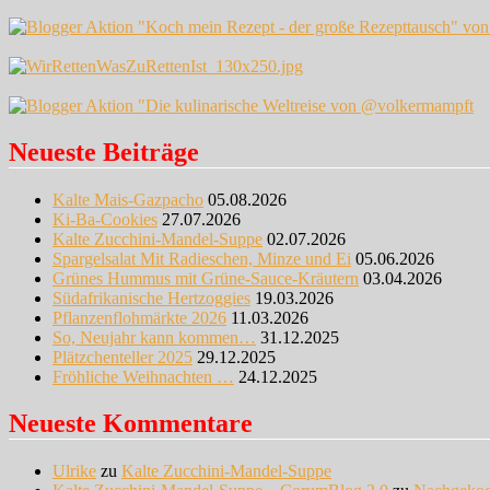
Neueste Beiträge
Kalte Mais-Gazpacho
05.08.2026
Ki-Ba-Cookies
27.07.2026
Kalte Zucchini-Mandel-Suppe
02.07.2026
Spargelsalat Mit Radieschen, Minze und Ei
05.06.2026
Grünes Hummus mit Grüne-Sauce-Kräutern
03.04.2026
Südafrikanische Hertzoggies
19.03.2026
Pflanzenflohmärkte 2026
11.03.2026
So, Neujahr kann kommen…
31.12.2025
Plätzchenteller 2025
29.12.2025
Fröhliche Weihnachten …
24.12.2025
Neueste Kommentare
Ulrike
zu
Kalte Zucchini-Mandel-Suppe