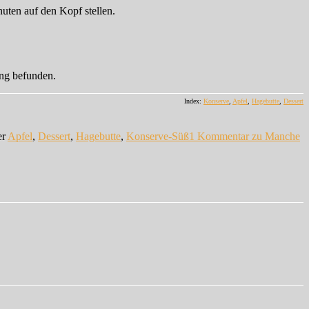
nuten auf den Kopf stellen.
ung befunden.
Index:
Konserve
,
Apfel
,
Hagebutte
,
Dessert
er
Apfel
,
Dessert
,
Hagebutte
,
Konserve-Süß
1 Kommentar
zu Manche