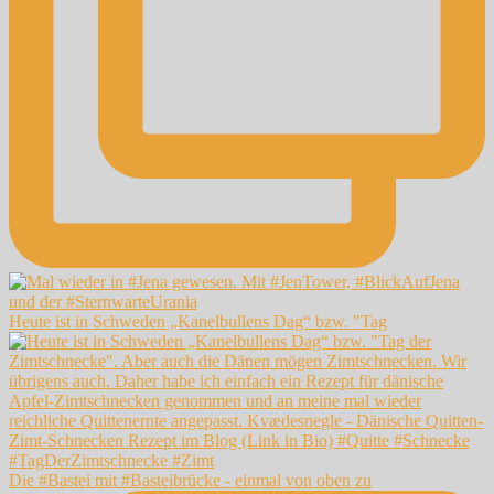
Heute ist in Schweden „Kanelbullens Dag“ bzw. "Tag
Die #Bastei mit #Basteibrücke - einmal von oben zu