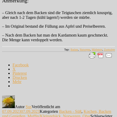
Anmerkung:
– Gleich nach dem Backen sind die Teigtaschen ziemlich knusprig,
aber nach 1-2 Tagen (kühl lagern!) werden sie mürbe.
– Im Original bestand die Füllung aus Apfel und Preiselbeeren.
– Nach dem Backen hat man den Kardamom kaum geschmeckt.
Die Menge kann verdoppelt werden.
Tags:
Backen
,
Norwegen
,
Mürbeteig
,
Zwetschge
Facebook
X
Pinterest
Drucken
Mehr
Autor
Sus
Veröffentlicht am
07.09.2023
07.09.2023
Kategorien
Backen - Süß
,
Kochen, Backen
und Genießen
,
Muffin/Kleingebäck
,
Norwegen
,
Obst
Schlagwörter