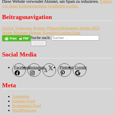
Diese Website verwendet Akismet, um Spam zu reduzieren.
Erfahre,
wie deine Kommentardaten verarbeitet werden.
Beitragsnavigation
Zurück
Vorheriger Beitrag:
Pflanzenflohmärkte Herbst 2023
Weiter
Nächster Beitrag:
Kartoffel-Gurken-Salat
Suche nach:
Suchen
Social Media
Facebook
Instagram
Pinterest
Google
X
Meta
Anmelden
Eintrags-Feed
Kommentar-Feed
WordPress.org