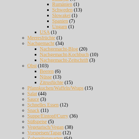
Rumänien
(1)
Schweden
(13)
Slowakei
(1)
Spanien
(7)
Ungarn
(1)
USA
(1)
Meeresfrüchte
(1)
Nachgemacht
(34)
Nachgemacht-Blog
(20)
Nachgemacht-Kochbuch
(10)
Nachgemacht-Zeitschrift
(3)
Obst
(103)
Beeren
(6)
Nüsse
(13)
Zitrusfüchte
(15)
Pfannkuchen/Waffeln/Wraps
(15)
Salat
(44)
Sauce
(3)
Schnelles Essen
(12)
Snack
(11)
Suppe/Eintopf/Curry
(36)
Süßspeise
(5)
Vegetarisch/Vegan
(38)
Vorspeisen/Tapas
(12)
Zubereitungsarten
(64)