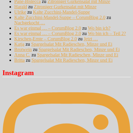
Pane-Bistecca
zu
Zitroniger Gurkensalat mit Minze
Harald
zu
Zitroniger Gurkensalat mit Minze
Ulrike
zu
Kalte Zucchini-Mandel-Suppe
Kalte Zucchini-Mandel-Suppe – CorumBlog 2.0
zu
Nachgekocht …
Es war einmal … – CorumBlog 2.0
zu
Wo bin ich?
Es war einmal … – CorumBlog 2.0
zu
Wo bin ich – Teil 2?
Kirschen-Ernte – CorumBlog 2.0
zu
Jetzt …
Katja
zu
Spargelsalat Mit Radieschen, Minze und Ei
Brotwein
zu
Spargelsalat Mit Radieschen, Minze und Ei
Anna C.
zu
Spargelsalat Mit Radieschen, Minze und Ei
Britta
zu
Spargelsalat Mit Radieschen, Minze und Ei
Instagram