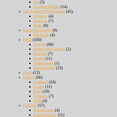
Eis
(5)
Konfekt/Praline
(14)
Dip/Aufstrich/Würzsauce
(45)
Chutney
(4)
Ketchup
(7)
Pesto
(9)
Essig/Öl/Gewürz
(9)
Marinade
(4)
Feste
(100)
Advent
(60)
Fastnacht/Fasching
(2)
Neujahr
(7)
Ostern
(11)
Valentinstag
(1)
Weihnachten
(23)
Fisch
(12)
Fleisch
(66)
Geflügel
(24)
Lamm
(11)
Rind
(19)
Schwein
(7)
Wild
(3)
Gemüse
(57)
Blattgemüse
(4)
Fruchtgemüse
(11)