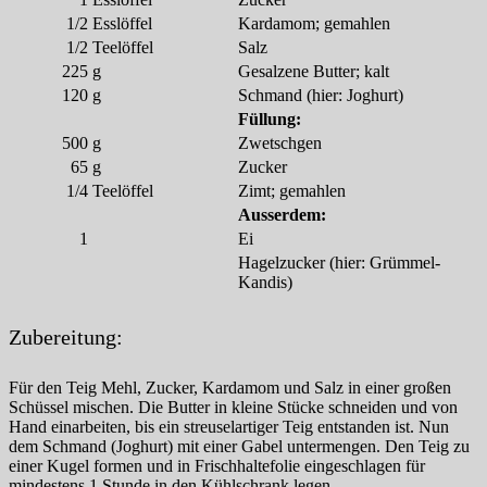
1/2
Esslöffel
Kardamom; gemahlen
1/2
Teelöffel
Salz
225
g
Gesalzene Butter; kalt
120
g
Schmand (hier: Joghurt)
Füllung:
500
g
Zwetschgen
65
g
Zucker
1/4
Teelöffel
Zimt; gemahlen
Ausserdem:
1
Ei
Hagelzucker (hier: Grümmel-
Kandis)
Zubereitung:
Für den Teig Mehl, Zucker, Kardamom und Salz in einer großen
Schüssel mischen. Die Butter in kleine Stücke schneiden und von
Hand einarbeiten, bis ein streuselartiger Teig entstanden ist. Nun
dem Schmand (Joghurt) mit einer Gabel untermengen. Den Teig zu
einer Kugel formen und in Frischhaltefolie eingeschlagen für
mindestens 1 Stunde in den Kühlschrank legen.