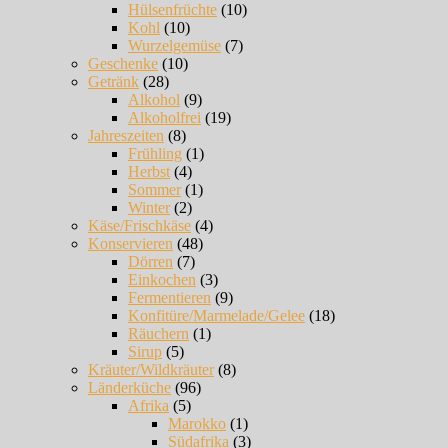
Hülsenfrüchte
(10)
Kohl
(10)
Wurzelgemüse
(7)
Geschenke
(10)
Getränk
(28)
Alkohol
(9)
Alkoholfrei
(19)
Jahreszeiten
(8)
Frühling
(1)
Herbst
(4)
Sommer
(1)
Winter
(2)
Käse/Frischkäse
(4)
Konservieren
(48)
Dörren
(7)
Einkochen
(3)
Fermentieren
(9)
Konfitüre/Marmelade/Gelee
(18)
Räuchern
(1)
Sirup
(5)
Kräuter/Wildkräuter
(8)
Länderküche
(96)
Afrika
(5)
Marokko
(1)
Südafrika
(3)