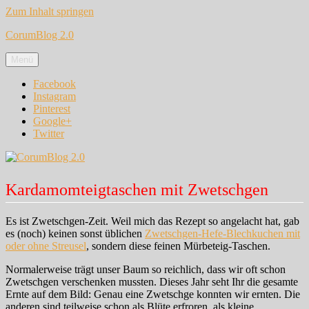
Zum Inhalt springen
CorumBlog 2.0
Menü
Facebook
Instagram
Pinterest
Google+
Twitter
Kardamomteigtaschen mit Zwetschgen
Es ist Zwetschgen-Zeit. Weil mich das Rezept so angelacht hat, gab
es (noch) keinen sonst üblichen
Zwetschgen-Hefe-Blechkuchen mit
oder ohne Streusel
, sondern diese feinen Mürbeteig-Taschen.
Normalerweise trägt unser Baum so reichlich, dass wir oft schon
Zwetschgen verschenken mussten. Dieses Jahr seht Ihr die gesamte
Ernte auf dem Bild: Genau eine Zwetschge konnten wir ernten. Die
anderen sind teilweise schon als Blüte erfroren, als kleine