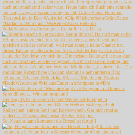
Südafrikanische #Hertzoggies Kennt Ihr das? Da su
#BodoWartke und #MelanieHaupt in #Antigone in #Dre
Heute gab's bei unserem Bäcker Weißwurst-Kreppel m
So, Neujahr kann kommen: die Brezel ist fertig! I