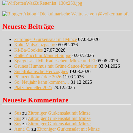
Neueste Beiträge
Zitroniger Gurkensalat mit Minze
07.08.2026
Kalte Mais-Gazpacho
05.08.2026
Ki-Ba-Cookies
27.07.2026
Kalte Zucchini-Mandel-Suppe
02.07.2026
Spargelsalat Mit Radieschen, Minze und Ei
05.06.2026
Grünes Hummus mit Grüne-Sauce-Kräutern
03.04.2026
Südafrikanische Hertzoggies
19.03.2026
Pflanzenflohmärkte 2026
11.03.2026
So, Neujahr kann kommen…
31.12.2025
Plätzchenteller 2025
29.12.2025
Neueste Kommentare
Sus
zu
Zitroniger Gurkensalat mit Minze
Sus
zu
Zitroniger Gurkensalat mit Minze
Sus
zu
Zitroniger Gurkensalat mit Minze
Anna C.
zu
Zitroniger Gurkensalat mit Minze