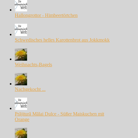
Hallongrottor - Himbeertörtchen
Schwedisches helles Karottenbrot aus Jokkmokk
Weihnachts-Bagels
Nachgekocht ...
Prăjitură Mălai Dulce - Süßer Maiskuchen mit
Orange