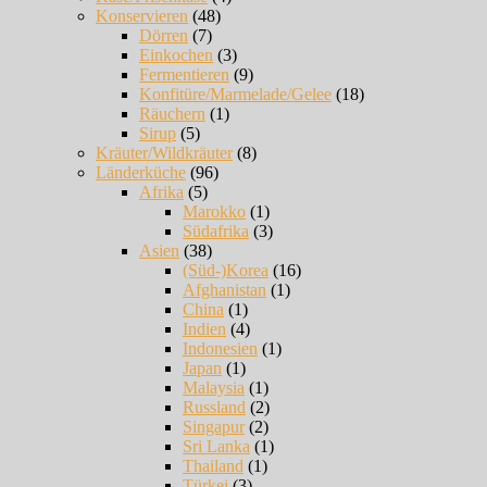
Konservieren
(48)
Dörren
(7)
Einkochen
(3)
Fermentieren
(9)
Konfitüre/Marmelade/Gelee
(18)
Räuchern
(1)
Sirup
(5)
Kräuter/Wildkräuter
(8)
Länderküche
(96)
Afrika
(5)
Marokko
(1)
Südafrika
(3)
Asien
(38)
(Süd-)Korea
(16)
Afghanistan
(1)
China
(1)
Indien
(4)
Indonesien
(1)
Japan
(1)
Malaysia
(1)
Russland
(2)
Singapur
(2)
Sri Lanka
(1)
Thailand
(1)
Türkei
(3)