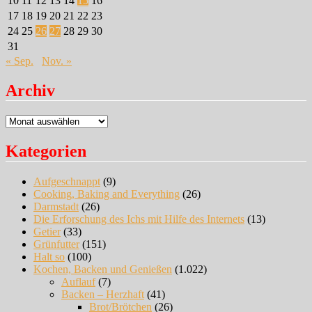
10
11
12
13
14
15
16
17
18
19
20
21
22
23
24
25
26
27
28
29
30
31
« Sep.
Nov. »
Archiv
Archiv
Kategorien
Aufgeschnappt
(9)
Cooking, Baking and Everything
(26)
Darmstadt
(26)
Die Erforschung des Ichs mit Hilfe des Internets
(13)
Getier
(33)
Grünfutter
(151)
Halt so
(100)
Kochen, Backen und Genießen
(1.022)
Auflauf
(7)
Backen – Herzhaft
(41)
Brot/Brötchen
(26)