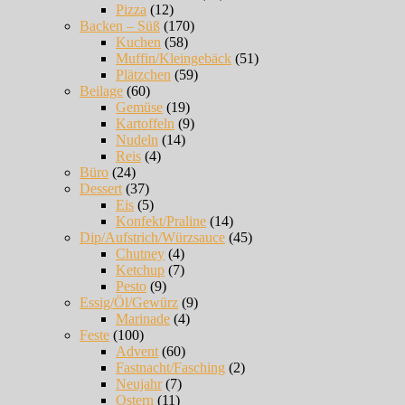
Pizza
(12)
Backen – Süß
(170)
Kuchen
(58)
Muffin/Kleingebäck
(51)
Plätzchen
(59)
Beilage
(60)
Gemüse
(19)
Kartoffeln
(9)
Nudeln
(14)
Reis
(4)
Büro
(24)
Dessert
(37)
Eis
(5)
Konfekt/Praline
(14)
Dip/Aufstrich/Würzsauce
(45)
Chutney
(4)
Ketchup
(7)
Pesto
(9)
Essig/Öl/Gewürz
(9)
Marinade
(4)
Feste
(100)
Advent
(60)
Fastnacht/Fasching
(2)
Neujahr
(7)
Ostern
(11)