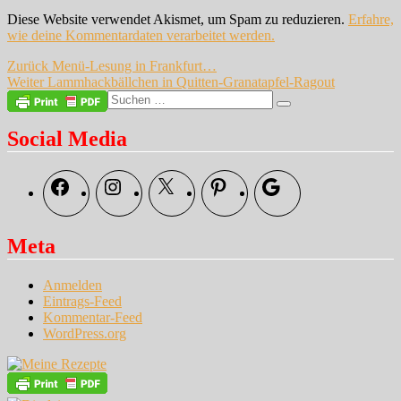
Diese Website verwendet Akismet, um Spam zu reduzieren.
Erfahre,
wie deine Kommentardaten verarbeitet werden.
Beitragsnavigation
Vorheriger
Zurück
Menü-Lesung in Frankfurt…
Nächster
Beitrag:
Weiter
Lammhackbällchen in Quitten-Granatapfel-Ragout
Beitrag:
Suche
Suchen
nach:
Social Media
Facebook
Instagram
X
Pinterest
Google
Meta
Anmelden
Eintrags-Feed
Kommentar-Feed
WordPress.org