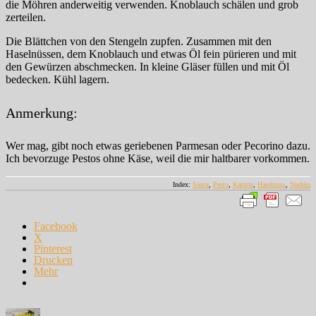
die Möhren anderweitig verwenden. Knoblauch schälen und grob
zerteilen.
Die Blättchen von den Stengeln zupfen. Zusammen mit den
Haselnüssen, dem Knoblauch und etwas Öl fein pürieren und mit
den Gewürzen abschmecken. In kleine Gläser füllen und mit Öl
bedecken. Kühl lagern.
Anmerkung:
Wer mag, gibt noch etwas geriebenen Parmesan oder Pecorino dazu.
Ich bevorzuge Pestos ohne Käse, weil die mir haltbarer vorkommen.
Index:
Sauce
,
Pesto
,
Karotte
,
Haselnuss
,
Nudeln
Facebook
X
Pinterest
Drucken
Mehr
Autor
Veröffentlicht
Kategorien