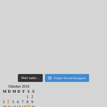
Mehr laden...
Folgen Sie auf Instagram
Oktober 2016
M
D
M
D
F
S
S
1
2
3
4
5
6
7
8
9