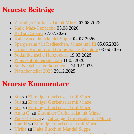
Neueste Beiträge
Zitroniger Gurkensalat mit Minze
07.08.2026
Kalte Mais-Gazpacho
05.08.2026
Ki-Ba-Cookies
27.07.2026
Kalte Zucchini-Mandel-Suppe
02.07.2026
Spargelsalat Mit Radieschen, Minze und Ei
05.06.2026
Grünes Hummus mit Grüne-Sauce-Kräutern
03.04.2026
Südafrikanische Hertzoggies
19.03.2026
Pflanzenflohmärkte 2026
11.03.2026
So, Neujahr kann kommen…
31.12.2025
Plätzchenteller 2025
29.12.2025
Neueste Kommentare
Sus
zu
Zitroniger Gurkensalat mit Minze
Sus
zu
Zitroniger Gurkensalat mit Minze
Sus
zu
Zitroniger Gurkensalat mit Minze
Anna C.
zu
Zitroniger Gurkensalat mit Minze
Pane-Bistecca
zu
Zitroniger Gurkensalat mit Minze
Harald
zu
Zitroniger Gurkensalat mit Minze
Ulrike
zu
Kalte Zucchini-Mandel-Suppe