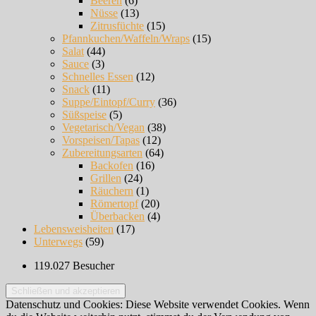
Beeren
(6)
Nüsse
(13)
Zitrusfüchte
(15)
Pfannkuchen/Waffeln/Wraps
(15)
Salat
(44)
Sauce
(3)
Schnelles Essen
(12)
Snack
(11)
Suppe/Eintopf/Curry
(36)
Süßspeise
(5)
Vegetarisch/Vegan
(38)
Vorspeisen/Tapas
(12)
Zubereitungsarten
(64)
Backofen
(16)
Grillen
(24)
Räuchern
(1)
Römertopf
(20)
Überbacken
(4)
Lebensweisheiten
(17)
Unterwegs
(59)
119.027 Besucher
Datenschutz und Cookies: Diese Website verwendet Cookies. Wenn