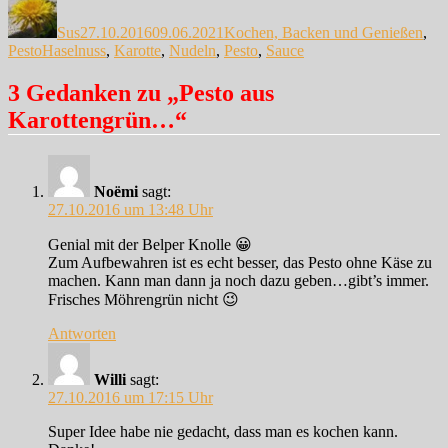
am
Sus
27.10.2016
09.06.2021
Kochen, Backen und Genießen
,
Schlagwörter
Pesto
Haselnuss
,
Karotte
,
Nudeln
,
Pesto
,
Sauce
3 Gedanken zu „Pesto aus
Karottengrün…“
Noëmi
sagt:
27.10.2016 um 13:48 Uhr
Genial mit der Belper Knolle 😀
Zum Aufbewahren ist es echt besser, das Pesto ohne Käse zu
machen. Kann man dann ja noch dazu geben…gibt’s immer.
Frisches Möhrengrün nicht 😉
Antworten
Willi
sagt:
27.10.2016 um 17:15 Uhr
Super Idee habe nie gedacht, dass man es kochen kann.