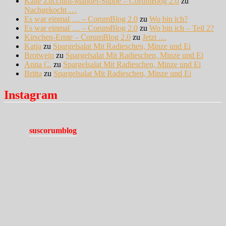
Kalte Zucchini-Mandel-Suppe – CorumBlog 2.0
zu
Nachgekocht …
Es war einmal … – CorumBlog 2.0
zu
Wo bin ich?
Es war einmal … – CorumBlog 2.0
zu
Wo bin ich – Teil 2?
Kirschen-Ernte – CorumBlog 2.0
zu
Jetzt …
Katja
zu
Spargelsalat Mit Radieschen, Minze und Ei
Brotwein
zu
Spargelsalat Mit Radieschen, Minze und Ei
Anna C.
zu
Spargelsalat Mit Radieschen, Minze und Ei
Britta
zu
Spargelsalat Mit Radieschen, Minze und Ei
Instagram
suscorumblog