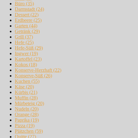
Büro
(35)
Darmstadt
(24)
Dessert
(22)
Erdbeere
(25)
Garten
(44)
Getränk
(29)
Grill
(37)
Hefe
(25)
Hefe-Süß
(29)
Ingwer
(19)
Kartoffel
(23)
Kokos
(18)
Konserve-Herzhaft
(22)
Konserve-Süß
(26)
Kuchen
(55)
Käse
(20)
Kürbis
(21)
Muffin
(28)
Mürbeteig
(20)
Nudeln
(20)
Orange
(28)
Paprika
(19)
Pizza
(19)
Plätzchen
(59)
Quitte
(27)